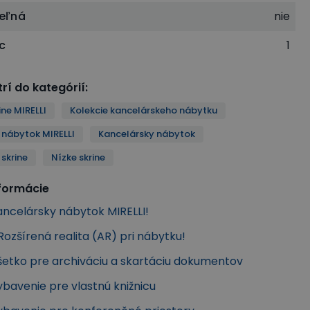
eľná
nie
íc
1
rí do kategórií
:
ine MIRELLI
Kolekcie kancelárskeho nábytku
 nábytok MIRELLI
Kancelársky nábytok
skrine
Nízke skrine
nformácie
ancelársky nábytok MIRELLI!
ozšírená realita (AR) pri nábytku!
Všetko pre archiváciu a skartáciu dokumentov
ybavenie pre vlastnú knižnicu