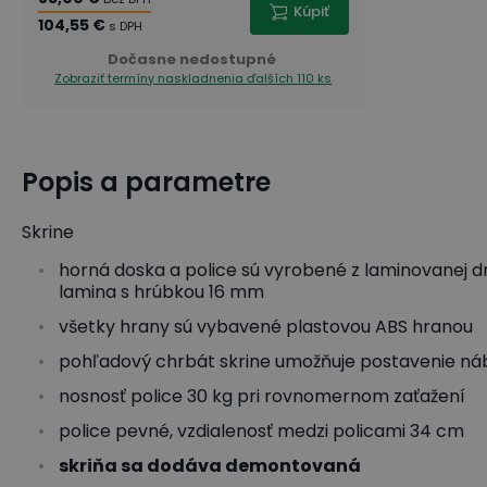
Kúpiť
104,55 €
s DPH
Dočasne nedostupné
Zobraziť termíny naskladnenia
ďalších 110 ks
Popis a parametre
Skrine
horná doska a police sú vyrobené z laminovanej d
lamina s hrúbkou 16 mm
všetky hrany sú vybavené plastovou ABS hranou
pohľadový chrbát skrine umožňuje postavenie náb
nosnosť police 30 kg pri rovnomernom zaťažení
police pevné, vzdialenosť medzi policami 34 cm
skriňa sa dodáva demontovaná