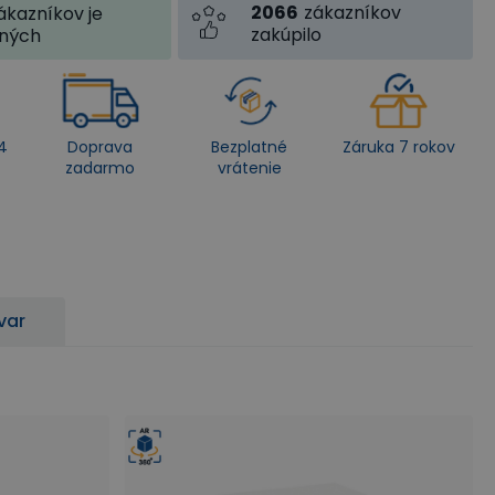
2066
zákazníkov
ákazníkov je
zakúpilo
jných
4
Doprava
Bezplatné
Záruka 7 rokov
zadarmo
vrátenie
var