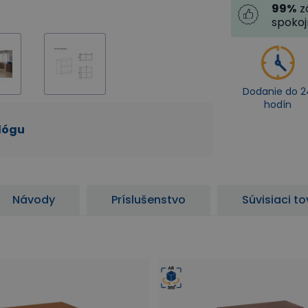
99
%
z
spoko
Dodanie do 2
hodín
alógu
Návody
Príslušenstvo
Súvisiaci to