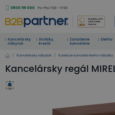
0800 115 000
Po-Pia 7:00 - 17:00
Kancelársky
Stoličky,
Zariadenie
Dielňa
nábytok
kreslá
kancelárie
/
Kancelársky nábytok
/
Kolekcie kancelárskeho nábytku
Kancelársky regál MIREL