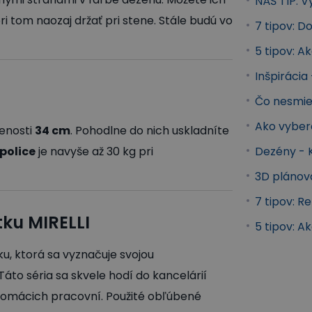
NÁŠ TIP: 
i tom naozaj držať pri stene. Stále budú vo
7 tipov: 
5 tipov: A
Inšpirácia
Čo nesmie
Ako vyber
lenosti
34 cm
. Pohodlne do nich uskladníte
 police
je navyše až 30 kg pri
Dezény - 
3D plánov
7 tipov: 
ku MIRELLI
5 tipov: A
u, ktorá sa vyznačuje svojou
to séria sa skvele hodí do kancelárií
í domácich pracovní. Použité obľúbené