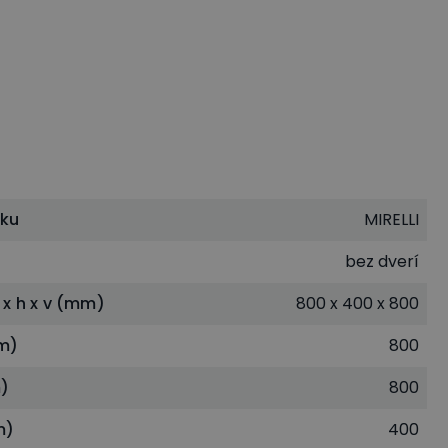
tku
MIRELLI
bez dverí
 x h x v (mm)
800 x 400 x 800
m)
800
)
800
m)
400