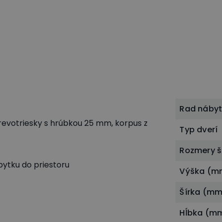
Rad náby
revotriesky s hrúbkou 25 mm, korpus z
Typ dverí
Rozmery š
ytku do priestoru
Výška (m
Šírka (mm
Hĺbka (m