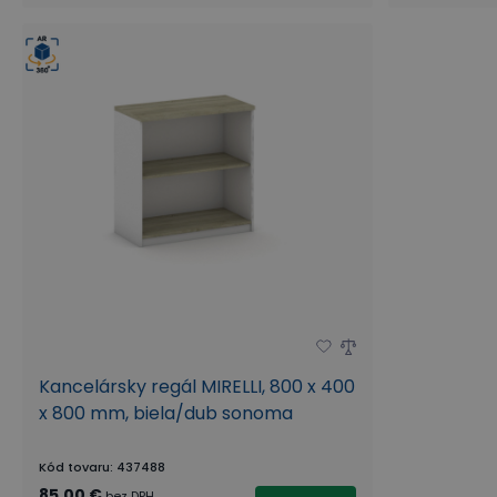
Kancelársky regál MIRELLI, 800 x 400
x 800 mm, biela/dub sonoma
Kód tovaru
:
437488
85,00 €
bez DPH