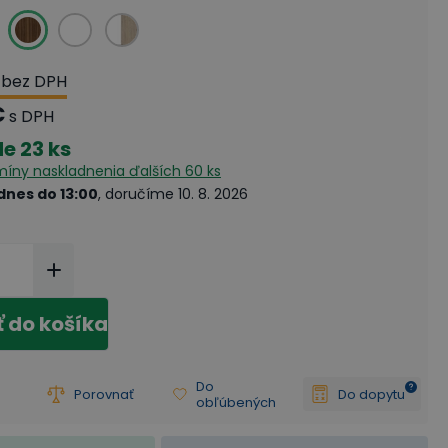
bez DPH
€
s DPH
de
23 ks
rmíny naskladnenia
ďalších 60 ks
dnes do 13:00
, doručíme 10. 8. 2026
ť do košíka
Do
Porovnať
Do dopytu
obľúbených