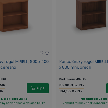
y regál MIRELLI, 800 x 400
Kancelársky regál MIRELLI
 čerešňa
x 800 mm, orech
7101
Kód tovaru
:
437145
85,00 €
 DPH
bez DPH
Kúpiť
104,55 €
DPH
s DPH
Na sklade
28 ks
Na sklade
23 ks
rmíny naskladnenia
ďalších 105 ks
Zobraziť termíny naskladnenia
ď