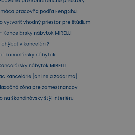
Vybavenie pre konferenčné priestory
Domáca pracovňa podľa Feng Shui
ko vytvoriť vhodný priestor pre štúdium
 - Kancelársky nábytok MIRELLI
 chýbať v kancelárii?
ať kancelársky nábytok
Kancelársky nábytok MIRELLI
ač kancelárie [online a zadarmo]
Relaxačná zóna pre zamestnancov
ko na škandinávsky štýl interiéru