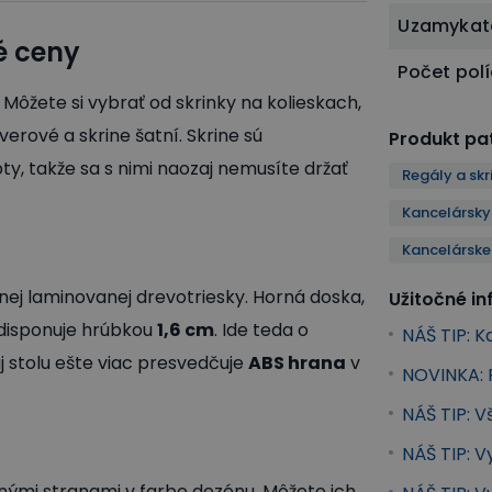
Uzamykat
é ceny
Počet pol
 Môžete si vybrať od skrinky na kolieskach,
erové a skrine šatní. Skrine sú
Produkt pat
y, takže sa s nimi naozaj nemusíte držať
Regály a skr
Kancelársky
Kancelárske 
tnej laminovanej drevotriesky. Horná doska,
Užitočné i
 disponuje hrúbkou
1,6 cm
. Ide teda o
NÁŠ TIP: K
j stolu ešte viac presvedčuje
ABS hrana
v
NOVINKA: R
NÁŠ TIP: 
NÁŠ TIP: V
nými stranami v farbe dezénu. Môžete ich