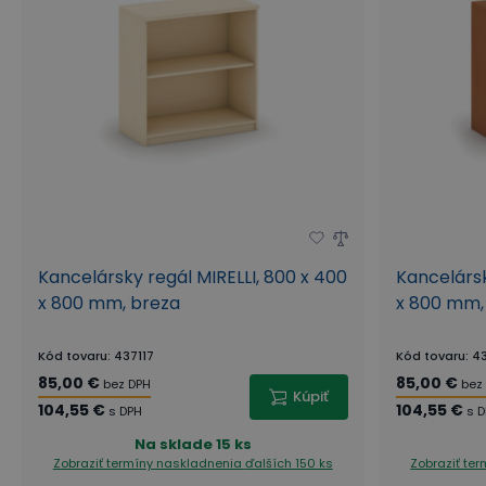
Kancelársky regál MIRELLI, 800 x 400
Kancelársk
x 800 mm, breza
x 800 mm,
Kód tovaru
:
437117
Kód tovaru
:
43
85,00 €
85,00 €
bez DPH
bez
Kúpiť
104,55 €
104,55 €
s DPH
s 
Na sklade
15 ks
Zobraziť termíny naskladnenia
ďalších 150 ks
Zobraziť te