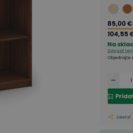
85,00 €
104,55 
Na skla
Zobraziť te
Objednajte
Prida
Zdieľať