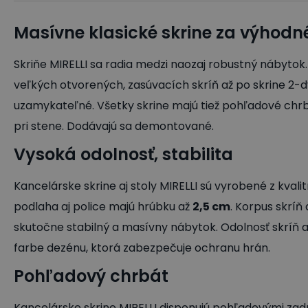
Masívne klasické skrine za výhodn
Skriňe MIRELLI sa radia medzi naozaj robustný nábytok.
veľkých otvorených, zasúvacích skríň až po skrine 2-dv
uzamykateľné. Všetky skrine majú tiež pohľadové chrbt
pri stene. Dodávajú sa demontované.
Vysoká odolnosť, stabilita
Kancelárske skrine aj stoly MIRELLI sú vyrobené z kvali
podlaha aj police majú hrúbku až
2,5 cm
. Korpus skríň
skutočne stabilný a masívny nábytok. Odolnosť skríň a
farbe dezénu, ktorá zabezpečuje ochranu hrán.
Pohľadový chrbát
Kancelárske skrine MIRELLI disponujú pohľadovými zad