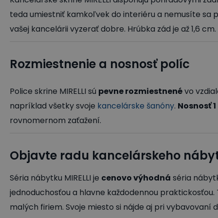
teda umiestniť kamkoľvek do interiéru a nemusíte sa pr
vašej kancelárii vyzerať dobre. Hrúbka zád je až 1,6 cm.
Rozmiestnenie a nosnosť políc
Police skrine MIRELLI sú
pevne rozmiestnené
vo vzdia
napríklad všetky svoje
kancelárske šanóny
.
Nosnosť 1
rovnomernom zaťažení.
Objavte radu kancelárskeho nábyt
Séria nábytku MIRELLI je
cenovo výhodná
séria nábytk
jednoduchosťou a hlavne každodennou praktickosťou. Tá
malých firiem. Svoje miesto si nájde aj pri vybavovan