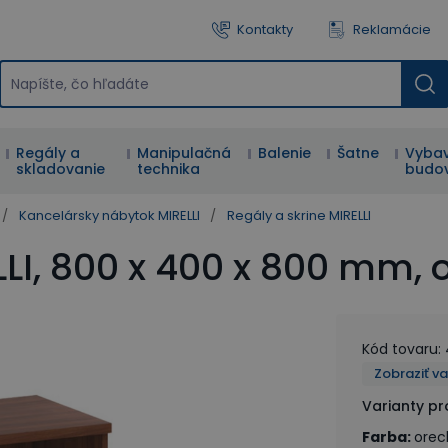
Kontakty
Reklamácie
Regály a
Manipulačná
Balenie
Šatne
Vybav
skladovanie
technika
budo
/
Kancelársky nábytok MIRELLI
/
Regály a skrine MIRELLI
LI, 800 x 400 x 800 mm, 
Kód tovaru
:
Zobraziť v
Varianty p
Farba
:
orec