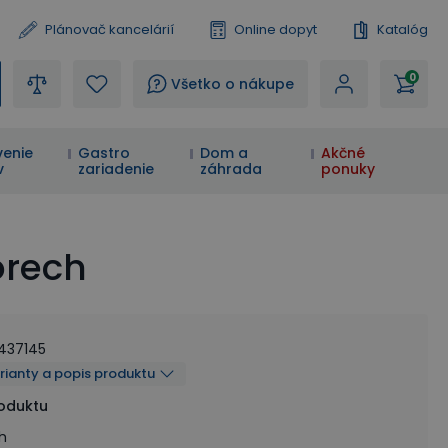
Plánovač kancelárií
Online dopyt
Katalóg
0
?
Všetko o nákupe
enie
Gastro
Dom a
Akčné
v
zariadenie
záhrada
ponuky
orech
437145
arianty a popis produktu
roduktu
h