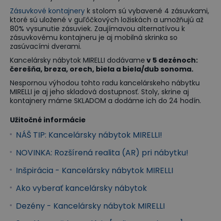
Zásuvkové kontajnery
k stolom sú vybavené 4 zásuvkami,
ktoré sú uložené v guľôčkových ložiskách a umožňujú až
80% vysunutie zásuviek. Zaujímavou alternatívou k
zásuvkovému kontajneru je aj mobilná skrinka so
zasúvacími dverami.
Kancelársky nábytok MIRELLI dodávame
v 5 dezénoch:
čerešňa, breza, orech
, biela a
biela/dub sonoma.
Nespornou výhodou tohto radu kancelárskeho nábytku
MIRELLI je aj jeho skladová dostupnosť. Stoly, skrine aj
kontajnery máme SKLADOM a dodáme ich do 24 hodín.
Užitočné informácie
NÁŠ TIP: Kancelársky nábytok MIRELLI!
NOVINKA: Rozšírená realita (AR) pri nábytku!
Inšpirácia - Kancelársky nábytok MIRELLI
Ako vyberať kancelársky nábytok
Dezény - Kancelársky nábytok MIRELLI