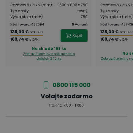
Rozmery š x h x v (mm)
:
1600 x 800 x 750
Rozmery š x h x v
Typ dosky
:
rovný
Typ dosky
:
Výška stola (mm)
:
750
Výška stola (mm)
Kód tovaru
:
437094
5
Variant
Kód tovaru
:
43743
138,00 €
138,00 €
bez DPH
bez DPH
Kúpiť
169,74 €
169,74 €
s DPH
s DPH
Na sklade
168 ks
Na s
Zobraziť termíny naskladnenia
ďalších 240 ks
Zobraziť termíny 
0800 115 000
Volajte zadarmo
Po-Pia 7:00 - 17:00