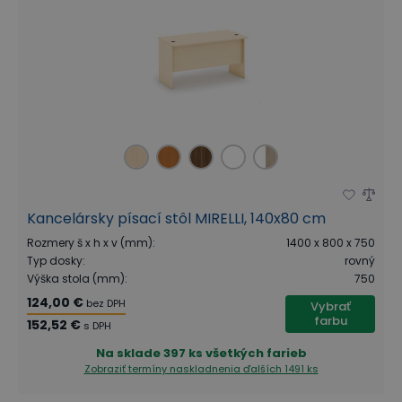
Kancelársky písací stôl MIRELLI, 140x80 cm
Rozmery š x h x v (mm)
:
1400 x 800 x 750
Typ dosky
:
rovný
Výška stola (mm)
:
750
124,00 €
bez DPH
Vybrať
farbu
152,52 €
s DPH
Na sklade
397 ks všetkých farieb
Zobraziť termíny naskladnenia
ďalších 1491 ks