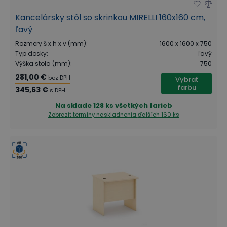
Kancelársky stôl so skrinkou MIRELLI 160x160 cm,
ľavý
Rozmery š x h x v (mm)
:
1600 x 1600 x 750
Typ dosky
:
ľavý
Výška stola (mm)
:
750
281,00 €
bez DPH
Vybrať
farbu
345,63 €
s DPH
Na sklade
128 ks všetkých farieb
Zobraziť termíny naskladnenia
ďalších 160 ks