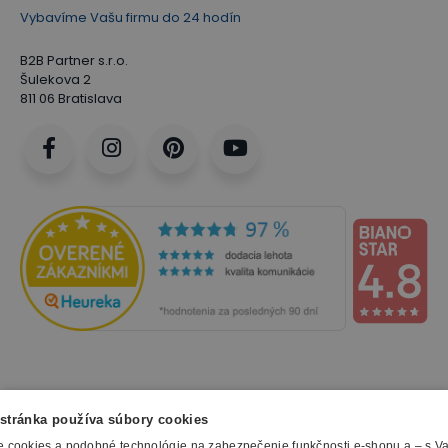
Vybavíme Vašu firmu do 24 hodín
B2B Partner s.r.o.
Šulekova 2
811 06 Bratislava
NAKUPOVANIE
stránka používa súbory cookies
 cookies a podobné technológie na zabezpečenie funkčnosti e-shopu a – s V