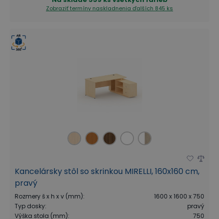
Zobraziť termíny naskladnenia
ďalších 845 ks
Kancelársky stôl so skrinkou MIRELLI, 160x160 cm,
pravý
Rozmery š x h x v (mm)
:
1600 x 1600 x 750
Typ dosky
:
pravý
Výška stola (mm)
:
750