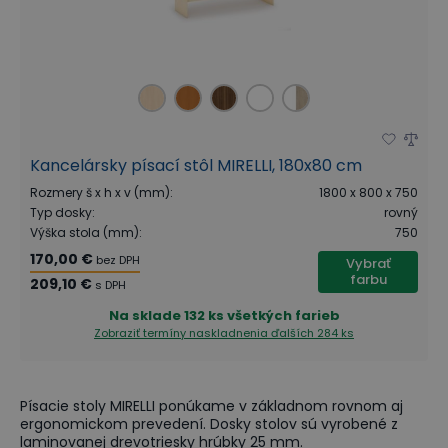
Kancelársky písací stôl MIRELLI, 180x80 cm
Rozmery š x h x v (mm)
:
1800 x 800 x 750
Typ dosky
:
rovný
Výška stola (mm)
:
750
170,00 €
bez DPH
Vybrať
farbu
209,10 €
s DPH
Na sklade
132 ks všetkých farieb
Zobraziť termíny naskladnenia
ďalších 284 ks
Písacie stoly MIRELLI ponúkame v základnom rovnom aj
ergonomickom prevedení. Dosky stolov sú vyrobené z
laminovanej drevotriesky hrúbky 25 mm.