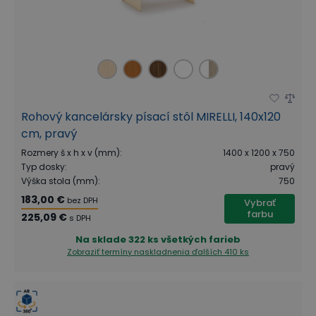
Rohový kancelársky písací stôl MIRELLI, 140x120
cm, pravý
Rozmery š x h x v (mm)
:
1400 x 1200 x 750
Typ dosky
:
pravý
Výška stola (mm)
:
750
183,00 €
bez DPH
Vybrať
farbu
225,09 €
s DPH
Na sklade
322 ks všetkých farieb
Zobraziť termíny naskladnenia
ďalších 410 ks