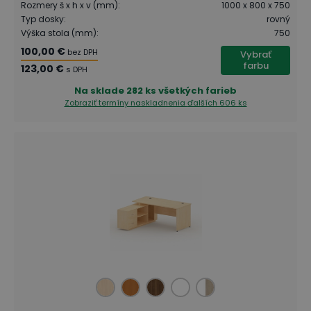
Rozmery š x h x v (mm)
:
1000 x 800 x 750
Typ dosky
:
rovný
Výška stola (mm)
:
750
100,00 €
bez DPH
Vybrať
farbu
123,00 €
s DPH
Na sklade
282 ks všetkých farieb
Zobraziť termíny naskladnenia
ďalších 606 ks