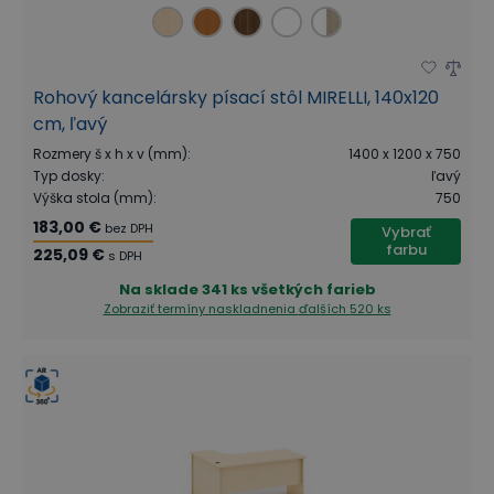
Rohový kancelársky písací stôl MIRELLI, 140x120
cm, ľavý
Rozmery š x h x v (mm)
:
1400 x 1200 x 750
Typ dosky
:
ľavý
Výška stola (mm)
:
750
183,00 €
bez DPH
Vybrať
farbu
225,09 €
s DPH
Na sklade
341 ks všetkých farieb
Zobraziť termíny naskladnenia
ďalších 520 ks