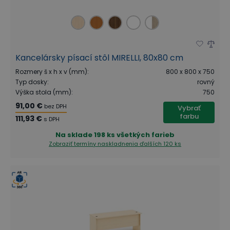
Kancelársky písací stôl MIRELLI, 80x80 cm
Rozmery š x h x v (mm)
:
800 x 800 x 750
Typ dosky
:
rovný
Výška stola (mm)
:
750
91,00 €
bez DPH
Vybrať
farbu
111,93 €
s DPH
Na sklade
198 ks všetkých farieb
Zobraziť termíny naskladnenia
ďalších 120 ks