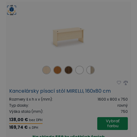
Kancelársky písací stôl MIRELLI, 160x80 cm
Rozmery š x h x v (mm)
:
1600 x 800 x 750
Typ dosky
:
rovný
Výška stola (mm)
:
750
138,00 €
bez DPH
Vybrať
farbu
169,74 €
s DPH
Na sklade
559 ks všetkých farieb