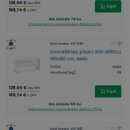
138,00 €
bez DPH
Kúpiť
169,74 €
s DPH
Na sklade
79 ks
Zobraziť termíny naskladnenia
ďalších 80 ks
Kód tovaru
:
437430
Kancelársky písací stôl MIRELLI,
160x80 cm, biela
Farba
:
biela
Hmotnosť (kg)
:
48
138,00 €
bez DPH
Kúpiť
169,74 €
s DPH
Na sklade
55 ks
Zobraziť termíny naskladnenia
ďalších 170 ks
Kód tovaru
:
437481