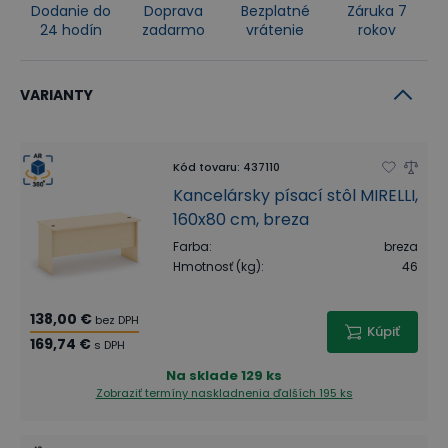
Dodanie do
Doprava
Bezplatné
Záruka 7
24 hodín
zadarmo
vrátenie
rokov
VARIANTY
Kód tovaru
:
437110
Kancelársky písací stôl MIRELLI,
160x80 cm, breza
Farba
:
breza
Hmotnosť (kg)
:
46
138,00 €
bez DPH
Kúpiť
169,74 €
s DPH
Na sklade
129 ks
Zobraziť termíny naskladnenia
ďalších 195 ks