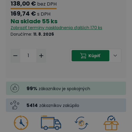
138,00 €
bez DPH
169,74 €
s DPH
Na sklade
55 ks
Zobraziť termíny naskladnenia
ďalších 170 ks
Doručíme
:
11. 8. 2026
Kúpiť
99
%
zákazníkov je spokojných
5414
zákazníkov zakúpilo