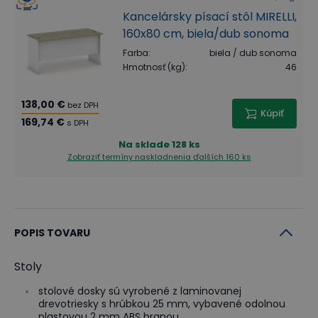
Kancelársky písací stôl MIRELLI,
160x80 cm, biela/dub sonoma
Farba
:
biela / dub sonoma
Hmotnosť (kg)
:
46
138,00 €
bez DPH
Kúpiť
169,74 €
s DPH
Na sklade
128 ks
Zobraziť termíny naskladnenia
ďalších 160 ks
POPIS TOVARU
Stoly
stolové dosky sú vyrobené z laminovanej
drevotriesky s hrúbkou 25 mm, vybavené odolnou
plastovou 2 mm ABS hranou