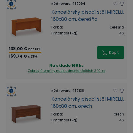
Kód tovaru
:
437094
Kancelársky písací stôl MIRELLI,
160x80 cm, čerešňa
Farba
:
čerešňa
Hmotnosť (kg)
:
46
138,00 €
bez DPH
Kúpiť
169,74 €
s DPH
Na sklade
168 ks
Zobraziť termíny naskladnenia
ďalších 240 ks
Kód tovaru
:
437138
Kancelársky písací stôl MIRELLI,
160x80 cm, orech
Farba
:
orech
Hmotnosť (kg)
:
46