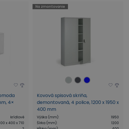
Na zmontovanie
komoda
Kovová spisová skriňa,
mm, 4×
demontovaná, 4 police, 1200 x 1950 x
400 mm
krídlové
Výška (mm)
:
1950
600 x 400 x 710
Šírka (mm)
:
1200
2
Hĺbka (mm)
:
400