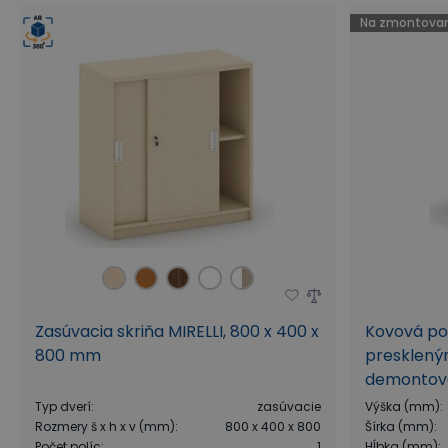
Na zmontovan
Zasúvacia skriňa MIRELLI, 800 x 400 x
Kovová pol
800 mm
presklený
demontova
Typ dverí
:
zasúvacie
Výška (mm)
:
Rozmery š x h x v (mm)
:
800 x 400 x 800
Šírka (mm)
:
Počet políc
:
1
Hĺbka (mm)
: