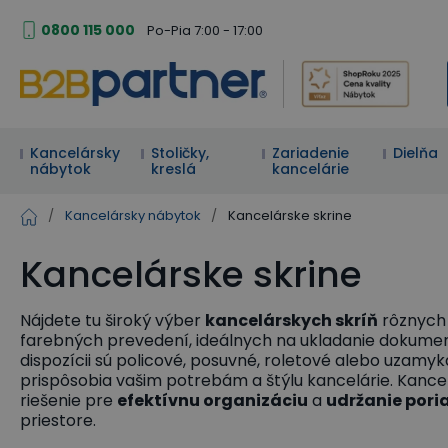
0800 115 000
Po-Pia 7:00 - 17:00
Kancelársky
Stoličky,
Zariadenie
Dielňa
nábytok
kreslá
kancelárie
/
Kancelársky nábytok
/
Kancelárske skrine
Kancelárske skrine
Nájdete tu široký výber
kancelárskych skríň
rôznych 
farebných prevedení, ideálnych na ukladanie dokumen
dispozícii sú policové, posuvné, roletové alebo uzamyk
prispôsobia vašim potrebám a štýlu kancelárie. Kance
riešenie pre
efektívnu organizáciu
a
udržanie pori
priestore.