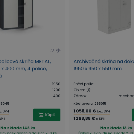
olicová skriňa METAL,
Archivačná skriňa na do
0 x 400 mm, 4 police,
1950 x 950 x 550 mm
á
1950
Počet políc
:
1200
Objem (l)
:
400
Zámok
:
mechani
85045
Kód tovaru
:
295015
1 056,00 €
z DPH
bez DPH
Kúpiť
1 298,88 €
DPH
s DPH
Na sklade
148 ks
Na sklade
13 ks
rmíny naskladnenia
ďalších 230 ks
Ďalšie kusy budú na sklade 2. 10.