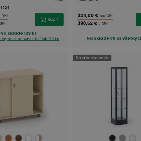
08024
324,00 €
z DPH
bez DPH
Kúpiť
398,52 €
DPH
s DPH
Na sklade
129 ks
Na sklade
80 ks všetkýc
rmíny naskladnenia
ďalších 150 ks
Na zmontovanie