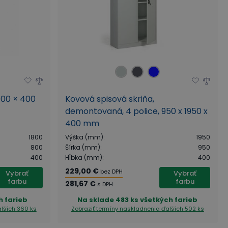
 800 × 400
Kovová spisová skriňa,
demontovaná, 4 police, 950 x 1950 x
400 mm
1800
Výška (mm)
:
1950
800
Šírka (mm)
:
950
400
Hĺbka (mm)
:
400
229,00 €
bez DPH
Vybrať
Vybrať
farbu
farbu
281,67 €
s DPH
h farieb
Na sklade
483 ks všetkých farieb
lších 360 ks
Zobraziť termíny naskladnenia
ďalších 502 ks