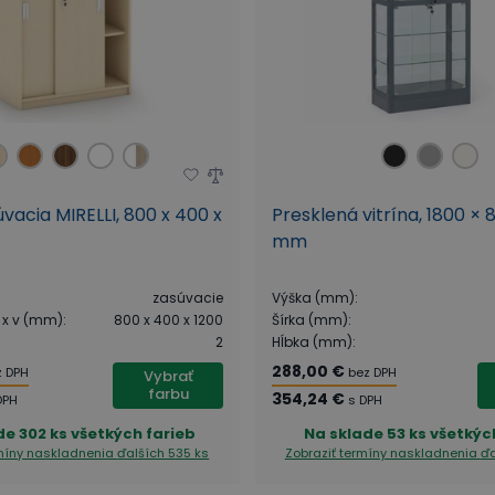
úvacia MIRELLI, 800 x 400 x
Presklená vitrína, 1800 ×
mm
zasúvacie
Výška (mm)
:
 x v (mm)
:
800 x 400 x 1200
Šírka (mm)
:
2
Hĺbka (mm)
:
288,00 €
z DPH
bez DPH
Vybrať
farbu
354,24 €
DPH
s DPH
de
302 ks všetkých farieb
Na sklade
53 ks všetkýc
rmíny naskladnenia
ďalších 535 ks
Zobraziť termíny naskladnenia
ďa