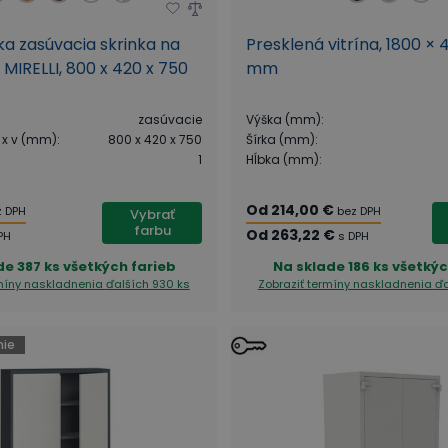
a zasúvacia skrinka na
Presklená vitrína, 1800 ×
 MIRELLI, 800 x 420 x 750
mm
zasúvacie
Výška (mm)
:
 x v (mm)
:
800 x 420 x 750
Šírka (mm)
:
1
Hĺbka (mm)
:
Od
214,00 €
z DPH
bez DPH
Vybrať
farbu
Od
263,22 €
PH
s DPH
de
387 ks všetkých farieb
Na sklade
186 ks všetkýc
rmíny naskladnenia
ďalších 930 ks
Zobraziť termíny naskladnenia
ďa
ie