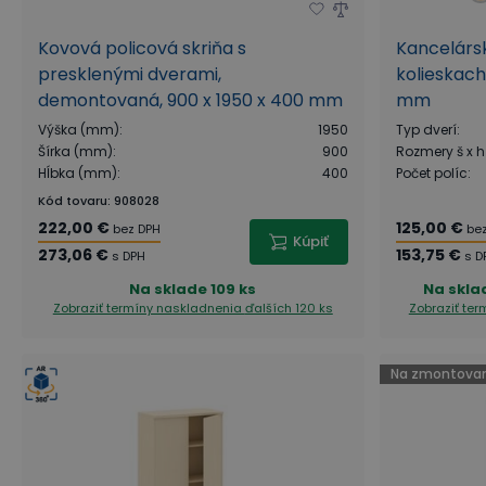
Kovová policová skriňa s
Kancelársk
presklenými dverami,
kolieskach
demontovaná, 900 x 1950 x 400 mm
mm
Výška (mm)
:
1950
Typ dverí
:
Šírka (mm)
:
900
Rozmery š x h
Hĺbka (mm)
:
400
Počet políc
:
Kód tovaru
:
908028
222,00 €
125,00 €
bez DPH
be
Kúpiť
273,06 €
153,75 €
s DPH
s D
Na sklade
109 ks
Na skla
Zobraziť termíny naskladnenia
ďalších 120 ks
Zobraziť te
Na zmontovan