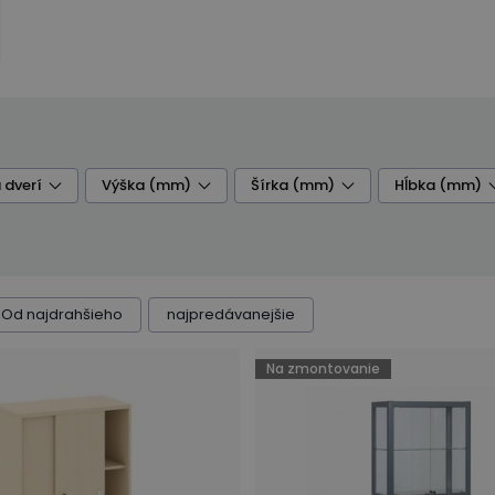
 dverí
Výška (mm)
Šírka (mm)
Hĺbka (mm)
Od najdrahšieho
najpredávanejšie
Na zmontovanie