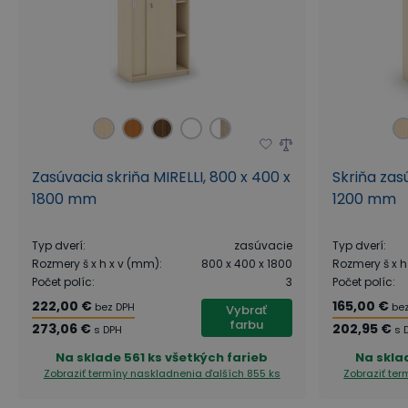
Zasúvacia skriňa MIRELLI, 800 x 400 x
Skriňa zas
1800 mm
1200 mm
Typ dverí
:
zasúvacie
Typ dverí
:
Rozmery š x h x v (mm)
:
800 x 400 x 1800
Rozmery š x h
Počet políc
:
3
Počet políc
:
222,00 €
165,00 €
bez DPH
be
Vybrať
farbu
273,06 €
202,95 €
s DPH
s 
Na sklade
561 ks všetkých farieb
Na skla
Zobraziť termíny naskladnenia
ďalších 855 ks
Zobraziť te