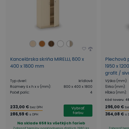
Kancelárska skriňa MIRELLI, 800 x
Plechová p
400 x 1800 mm
1950 x 120
grafit / siv
Typ dverí
:
krídlové
Výška (mm)
:
Rozmery š x h x v (mm)
:
800 x 400 x 1800
Šírka (mm)
:
Počet políc
:
4
Hĺbka (mm)
:
Kód tovaru
:
4
233,00 €
296,00 €
bez DPH
be
Vybrať
farbu
286,59 €
364,08 €
s DPH
s 
Na sklade
658 ks všetkých farieb
Zobraziť termíny naskladnenia
ďalších 1980 ks
Zobraziť te