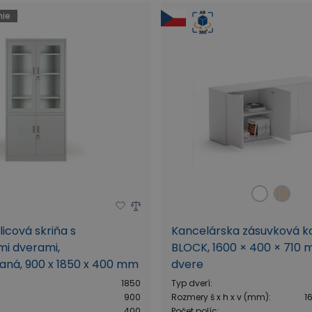
ie
icová skriňa s
Kancelárska zásuvková 
mi dverami,
BLOCK, 1600 × 400 × 710 
ná, 900 x 1850 x 400 mm
dvere
1850
Typ dverí
:
900
Rozmery š x h x v (mm)
:
1
400
Počet políc
: