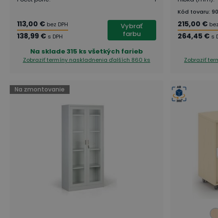
Kód tovaru
:
9
113,00 €
215,00 €
bez DPH
be
Vybrať
farbu
138,99 €
264,45 €
s DPH
s 
Na sklade
315 ks všetkých farieb
Zobraziť termíny naskladnenia
ďalších 860 ks
Zobraziť te
Na zmontovanie