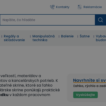
Kontakty
Reklamácie
Regály a
Manipulačná
Balenie
Šatne
Vybav
skladovanie
technika
budo
veľkostí, materiálov a
tov a kancelárskych potrieb. K
ateľné skrine, ktoré sa ľahko
lárske skrine ponúkajú praktické
adku
v každom pracovnom