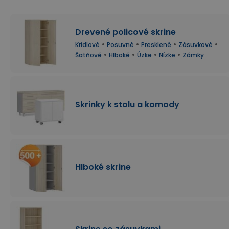
Drevené policové skrine
•
•
•
•
Krídlové
Posuvné
Presklené
Zásuvkové
•
•
•
•
Šatňové
Hlboké
Úzke
Nízke
Zámky
Skrinky k stolu a komody
Hlboké skrine