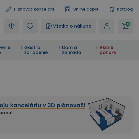
Plánovač kancelárií
Online dopyt
Katalóg
0
?
Všetko o nákupe
enie
Gastro
Dom a
Akčné
v
zariadenie
záhrada
ponuky