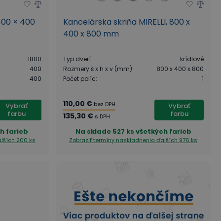
 400 × 400
Kancelárska skriňa MIRELLI, 800 x
400 x 800 mm
1800
Typ dverí
:
krídlové
400
Rozmery š x h x v (mm)
:
800 x 400 x 800
400
Počet políc
:
1
110,00 €
bez DPH
Vybrať
Vybrať
farbu
farbu
135,30 €
s DPH
h farieb
Na sklade
527 ks všetkých farieb
lších 200 ks
Zobraziť termíny naskladnenia
ďalších 976 ks