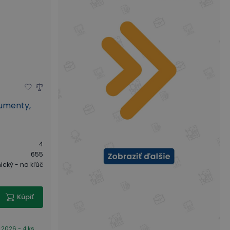
kumenty,
4
655
cký - na kľúč
Kúpiť
 2026 - 4 ks