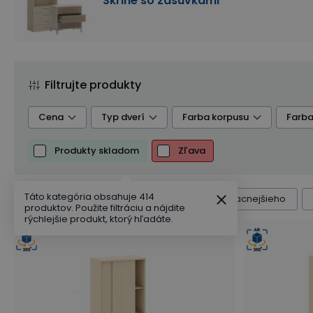
Skrine so zásuvkami
Filtrujte produkty
Cena
Typ dverí
Farba korpusu
Farba
Produkty skladom
Zľava
Počet políc
Počet zásuviek
Počet boxov
Táto kategória obsahuje 414
Radenie produktov
Výchozí
Od najlacnejšieho
produktov. Použite filtráciu a nájdite
rýchlejšie produkt, ktorý hľadáte.