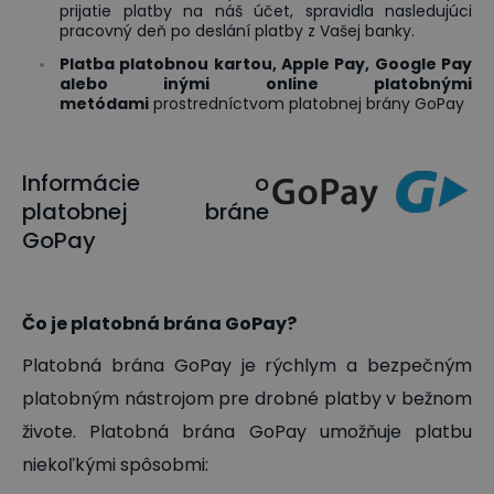
prijatie platby na náš účet, spravidla nasledujúci
pracovný deň po deslání platby z Vašej banky.
Platba platobnou kartou, Apple Pay, Google Pay
alebo inými online platobnými
metódami
prostredníctvom platobnej brány GoPay
Informácie o
platobnej bráne
GoPay
Čo je platobná brána GoPay?
Platobná brána GoPay je rýchlym a bezpečným
platobným nástrojom pre drobné platby v bežnom
živote. Platobná brána GoPay umožňuje platbu
niekoľkými spôsobmi: