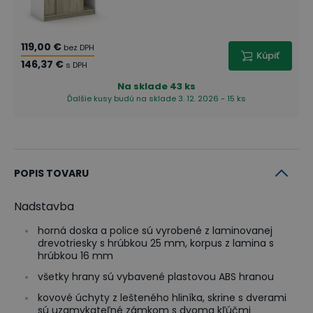
119,00 €
bez DPH
Kúpiť
146,37 €
s DPH
Na sklade
43 ks
Ďalšie kusy budú na sklade 3. 12. 2026 - 15 ks
POPIS TOVARU
Nadstavba
horná doska a police sú vyrobené z laminovanej
drevotriesky s hrúbkou 25 mm, korpus z lamina s
hrúbkou 16 mm
všetky hrany sú vybavené plastovou ABS hranou
kovové úchyty z lešteného hliníka, skrine s dverami
sú uzamykateľné zámkom s dvoma kľúčmi