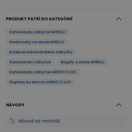
Môžete ich teda umiestniť kamkoľvek do interiéru a
nemusíte sa pri tom naozaj držať pri stene. Stále
budú vo vašej kancelárii vyzerať dobre. Hrúbka zád
PRODUKT PATRÍ DO KATEGÓRIÍ
je až 1,6 cm.
Kancelársky nábytok MIRELLI
Nadstavby na skrine MIRELLI
Rozmiestnenie a nosnosť políc
Kolekcie kancelárskeho nábytku
Police pri kancelárskej nástavbe MIRELLI sú
pevne
Kancelársky nábytok
Regály a skrine MIRELLI
rozmístené
. Nosnosť 1 police je až
30 kg
pri
Kancelársky nábytok ARRISTO LUX
rovnomernom zaťažení.
Doplnky ku skriním ARRISTO LUX
Dvere skriní - bezpečnosť aj praktická
estetika
NÁVODY
Nástavba je vybavená dvomi klasickými dverami,
Návod na montáž
ktoré skvele zapadnú do priestranného interiéru.