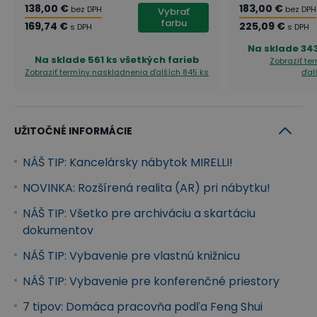
138,00 €
183,00 €
oceníte.
bez DPH
bez DPH
Vybrať
farbu
169,74 €
225,09 €
s DPH
s DPH
Môžete si vybrať z 5 dezénov:
Na sklade
343
Na sklade
561 ks všetkých farieb
Zobraziť te
Stoly
Zobraziť termíny naskladnenia
ďalších 845 ks
ďal
Rovné aj rohové stoly MIRELLI spájajú jednoduchosť s
každodennou odolnosťou. Sú doplnené o 2 mm ABS
UŽITOČNÉ INFORMÁCIE
hranu, kabelové priechodky a stabilné drevené
nohy, ktoré prinášajú stolom MIRELLI ucelený
NÁŠ TIP: Kancelársky nábytok MIRELLI!
masívny dizajn. Rohové stoly ponúkajú navyše aj
NOVINKA: Rozšírená realita (AR) pri nábytku!
nadštandard pracovného priestoru. Spĺňajú aj
NÁŠ TIP: Všetko pre archiváciu a skartáciu
vysoké štandardy ergonómie práce.
dokumentov
Skriňe
NÁŠ TIP: Vybavenie pre vlastnú knižnicu
Skrine MIRELLI sa radia medzi naozaj robustný
NÁŠ TIP: Vybavenie pre konferenčné priestory
nábytok. Môžete si vybrať od skrinky na kolieskach,
7 tipov: Domáca pracovňa podľa Feng Shui