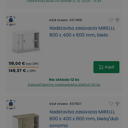
Ďalšie kusy budú na sklade 21. 10. 2026 - 15 ks
Kód tovaru
:
437456
Nadstavba zasúvacia MIRELLI,
800 x 400 x 600 mm, biela
119,00 €
bez DPH
Kúpiť
146,37 €
s DPH
Na sklade
12 ks
Zobraziť termíny naskladnenia
ďalších 30 ks
Kód tovaru
:
437507
Nadstavba zasúvacia MIRELLI,
800 x 400 x 600 mm, biela/dub
sonoma