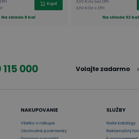
 DPH
3,00 €
/
ks
bez DPH
Kúpiť
PH
3,69 €
/
ks
s DPH
Na sklade
8 bal
Na sklade
32 bal
 115 000
Volajte zadarmo
NAKUPOVANIE
SLUŽBY
Všetko o nákupe
Naše katalógy
Obchodné podmienky
Reklamačný for
Doprava a montáž
E-procurement