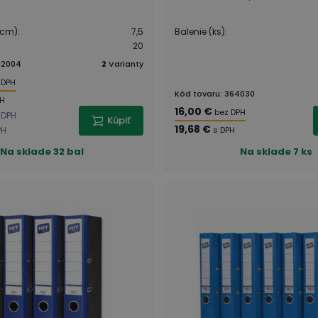
(cm)
:
7,5
Balenie (ks)
:
20
02004
2
Varianty
 DPH
Kód tovaru
:
364030
PH
16,00 €
bez DPH
 DPH
Kúpiť
19,68 €
PH
s DPH
Na sklade
32 bal
Na sklade
7 ks