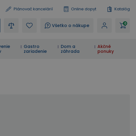
Plánovač kancelárií
Online dopyt
Katalóg
0
?
Všetko o nákupe
enie
Gastro
Dom a
Akčné
v
zariadenie
záhrada
ponuky