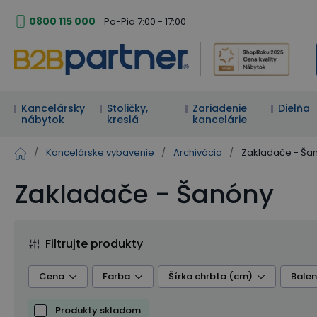
0800 115 000
Po-Pia 7:00 - 17:00
Kancelársky
Stoličky,
Zariadenie
Dielňa
nábytok
kreslá
kancelárie
/
Kancelárske vybavenie
/
Archivácia
/
Zakladače - Ša
Zakladače - Šanóny
Filtrujte produkty
Cena
Farba
Šírka chrbta (cm)
Balen
Produkty skladom