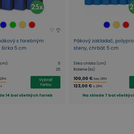
pákový s farebným
Pákový zakladač, polypr
 šírka 5 cm
steny, chrbát 5 cm
(cm)
:
5
Šírka chrbta (cm)
:
25
Balenie (ks)
:
100,00 €
 DPH
bez DPH
Vybrať
farbu
123,00 €
H
s DPH
de
14 bal všetkých farieb
Na sklade
7 bal všetkýc