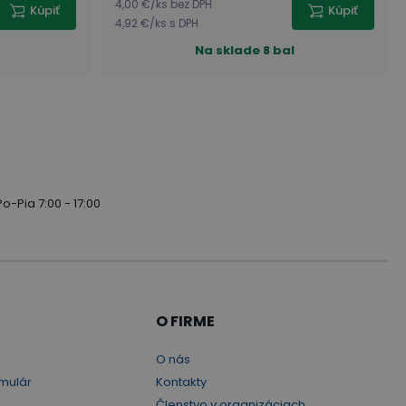
4,00 €
/
ks
bez DPH
Kúpiť
Kúpiť
4,92 €
/
ks
s DPH
Na sklade
8 bal
Po-Pia 7:00 - 17:00
O FIRME
O nás
mulár
Kontakty
Členstvo v organizáciach