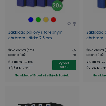
Zakladač pákový s farebným
Zakladač 
chrbtom - šírka 7,5 cm
chrbtom -
Šírka chrbta (cm)
:
7,5
Šírka chrbta 
Balenie (ks)
:
20
Balenie (ks)
:
60,00 €
75,00 €
bez DPH
bez
Vybrať
farbu
73,80 €
92,25 €
s DPH
s DP
Na sklade
16 bal všetkých farieb
Na skla