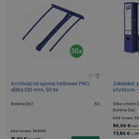
Archivačná spona Fellowes PRO,
Zakladač 
dĺžka 100 mm, 50 ks
chrbtom -
Balenie (ks)
:
50
Šírka chrbta 
Balenie (ks)
:
Kód tovaru
:
50
60,00 €
bez
Kód tovaru
:
364030
73,80 €
s D
16,00 €