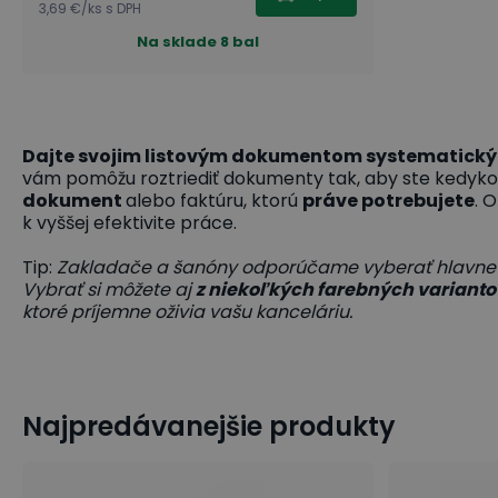
3,69 €
/
ks
s DPH
Na sklade
8 bal
Dajte svojim listovým dokumentom systematický
vám pomôžu roztriediť dokumenty tak, aby ste kedyk
dokument
alebo faktúru, ktorú
práve potrebujete
. 
k vyššej efektivite práce.
Tip:
Zakladače a šanóny odporúčame vyberať hlavn
Vybrať si môžete aj
z niekoľkých farebných varianto
ktoré príjemne oživia vašu kanceláriu.
Najpredávanejšie produkty