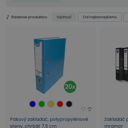
Radenie produktov
Výchozí
Od najlacnejšieho
Pákový zakladač, polypropylénové
Zakladač p
steny, chrbát 7,5 cm
mramor