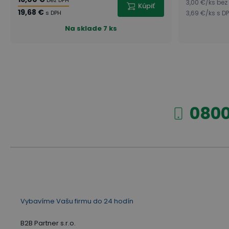
bez DPH
3,00 €
/
ks
bez
Kúpiť
19,68 €
s DPH
3,69 €
/
ks
s D
Na sklade
7 ks
0800
Vybavíme Vašu firmu do 24 hodín
B2B Partner s.r.o.