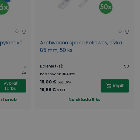
opylénové
Archivačná spona Fellowes, dĺžka
85 mm, 50 ks
5
Balenie (ks)
:
50
25
Kód tovaru
:
364029
16,00 €
bez DPH
Vybrať
Kúpiť
farbu
19,68 €
s DPH
h farieb
Na sklade
5 ks