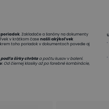
 poriadok
. Zakladače a šanóny na dokumenty
U
oľvek v krátkom čase
našli akýkoľvek
Okrem toho poriadok v dokumentoch povedie aj
e
podľa šírky chrbta
a počtu kusov v balení.
v
. Od čiernej klasiky až po farebné kombinácie,