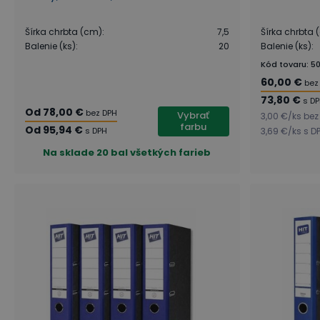
Šírka chrbta (cm)
:
7,5
Šírka chrbta 
Balenie (ks)
:
20
Balenie (ks)
:
Kód tovaru
:
5
60,00 €
bez
73,80 €
s D
Od
78,00 €
bez DPH
Vybrať
3,00 €
/
ks
bez
farbu
Od
95,94 €
s DPH
3,69 €
/
ks
s D
Na sklade
20 bal všetkých farieb