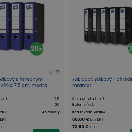
pákový s farebným
Zakladač pákový - chrbát
 šírka 7,5 cm, modrá
mramor
(cm)
:
7,5
Šírka chrbta (cm)
:
20
Balenie (ks)
:
2018
4
Varianty
Kód tovaru
:
502004
60,00 €
 DPH
bez DPH
73,80 €
PH
s DPH