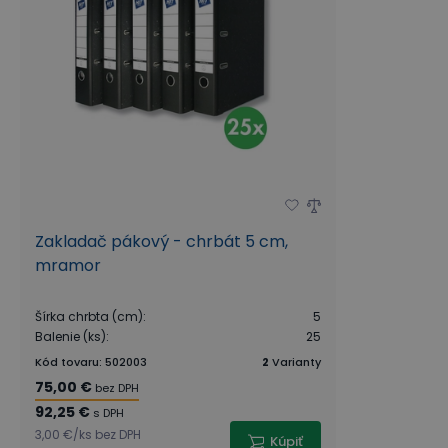
Zakladač pákový - chrbát 5 cm,
mramor
Šírka chrbta (cm)
:
5
Balenie (ks)
:
25
Kód tovaru
:
502003
2
Varianty
75,00 €
bez DPH
92,25 €
s DPH
3,00 €
/
ks
bez DPH
Kúpiť