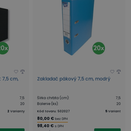
 7,5 cm,
Zakladač pákový 7,5 cm, modrý
7,5
Šírka chrbta (cm)
:
7,5
20
Balenie (ks)
:
20
2
Varianty
Kód tovaru
:
502027
5
Variant
80,00 €
bez DPH
98,40 €
s DPH