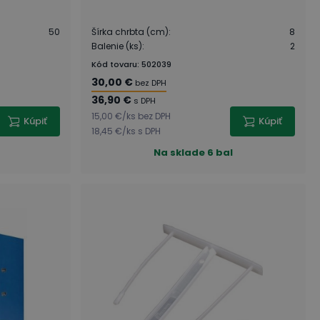
50
Šírka chrbta (cm)
:
8
Balenie (ks)
:
2
Kód tovaru
:
502039
30,00 €
bez DPH
36,90 €
s DPH
15,00 €
/
ks
bez DPH
Kúpiť
Kúpiť
18,45 €
/
ks
s DPH
Na sklade
6 bal