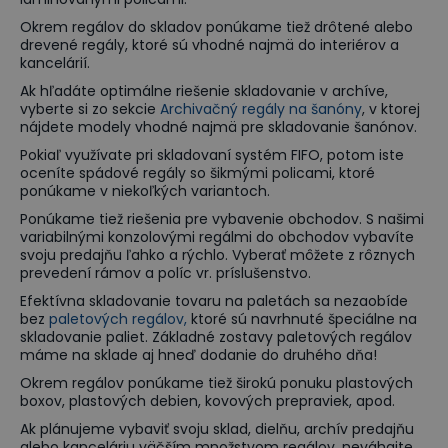
Okrem regálov do skladov ponúkame tiež drôtené alebo
drevené regály, ktoré sú vhodné najmä do interiérov a
kancelárií.
Ak hľadáte optimálne riešenie skladovanie v archíve,
vyberte si zo sekcie
Archivačný regály na šanóny
, v ktorej
nájdete modely vhodné najmä pre skladovanie šanónov.
Pokiaľ využívate pri skladovaní systém FIFO, potom iste
oceníte spádové regály so šikmými policami, ktoré
ponúkame v niekoľkých variantoch.
Ponúkame tiež riešenia pre vybavenie obchodov. S našimi
variabilnými konzolovými regálmi do obchodov vybavíte
svoju predajňu ľahko a rýchlo. Vyberať môžete z rôznych
prevedení rámov a políc vr. príslušenstvo.
Efektívna skladovanie tovaru na paletách sa nezaobíde
bez
paletových regálov,
ktoré sú navrhnuté špeciálne na
skladovanie paliet. Základné zostavy paletových regálov
máme na sklade aj hneď dodanie do druhého dňa!
Okrem regálov ponúkame tiež širokú ponuku plastových
boxov, plastových debien, kovových prepraviek, apod.
Ak plánujeme vybaviť svoju sklad, dielňu, archív predajňu
alebo kanceláriu väčším množstvom regálov, neváhajte