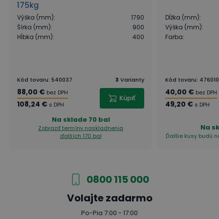
175kg
Výška (mm)
:
1790
Dĺžka (mm)
:
Šírka (mm)
:
900
Výška (mm)
:
Hĺbka (mm)
:
400
Farba
:
Kód tovaru
:
540037
3
Varianty
Kód tovaru
:
476010
88,00 €
40,00 €
bez DPH
bez DPH
Kúpiť
108,24 €
49,20 €
s DPH
s DPH
Na sklade
70 bal
Na s
Zobraziť termíny naskladnenia
ďalších 170 bal
Ďalšie kusy budú na
0800 115 000
Volajte zadarmo
Po-Pia 7:00 - 17:00