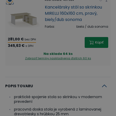
Kancelársky stôl so skrinkou
MIRELLI 160x160 cm, pravý,
biely/dub sonoma
Farba
:
biela / dub sonoma
281,00 €
bez DPH
Kúpiť
345,63 €
s DPH
Na sklade
64 ks
Zobraziť termíny naskladnenia
ďalších 60 ks
POPIS TOVARU
praktické spojenie stola so skrinkou v modernom
prevedení
pracovná doska stola je vyrobená z laminovanej
drevotriesky s hrúbkou 25 mm