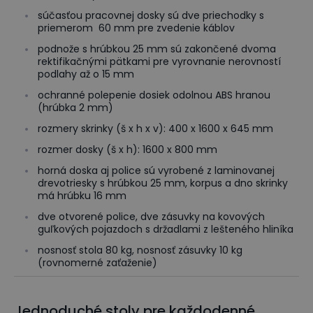
súčasťou pracovnej dosky sú dve priechodky s
priemerom 60 mm pre zvedenie káblov
podnože s hrúbkou 25 mm sú zakončené dvoma
rektifikačnými pätkami pre vyrovnanie nerovností
podlahy až o 15 mm
ochranné polepenie dosiek odolnou ABS hranou
(hrúbka 2 mm)
rozmery skrinky (š x h x v): 400 x 1600 x 645 mm
rozmer dosky (š x h): 1600 x 800 mm
horná doska aj police sú vyrobené z laminovanej
drevotriesky s hrúbkou 25 mm, korpus a dno skrinky
má hrúbku 16 mm
dve otvorené police, dve zásuvky na kovových
guľkových pojazdoch s držadlami z lešteného hliníka
nosnosť stola 80 kg, nosnosť zásuvky 10 kg
(rovnomerné zaťaženie)
Jednoduché stoly pre každodenné