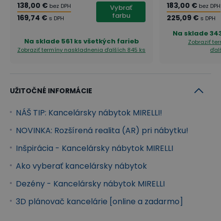
vysoké štandardy ergonómie práce.
138,00 €
183,00 €
bez DPH
bez DPH
Vybrať
farbu
169,74 €
225,09 €
s DPH
s DPH
Skriňe
Na sklade
343
Skrine MIRELLI sa radia medzi naozaj robustný
Na sklade
561 ks všetkých farieb
Zobraziť te
Zobraziť termíny naskladnenia
ďalších 845 ks
ďal
nábytok. Môžete si vybrať od skrinky na kolieskach,
veľkých otvorených, zasúvacích skríň až po skrine
2-dverové a skrine šatní. Skrine sú uzamykateľné.
UŽITOČNÉ INFORMÁCIE
Všetky skrine majú pohľadové chrbty, takže sa s
NÁŠ TIP: Kancelársky nábytok MIRELLI!
nimi naozaj nemusíte držať pri zdi.
NOVINKA: Rozšírená realita (AR) pri nábytku!
Kontajnery
Inšpirácia - Kancelársky nábytok MIRELLI
Kontajnery MIRELLI majú nižšiu výšku v porovnaní so
Ako vyberať kancelársky nábytok
stolmi. Sú na kolieskach, takže ich môžete
ľubovoľne presúvať po vašej kancelárii. Majú 4
Dezény - Kancelársky nábytok MIRELLI
zásuvky s 80 % výsuvom doplnené o madlá z
3D plánovač kancelárie [online a zadarmo]
lešteného hliníka. Nechýba ani centrálne