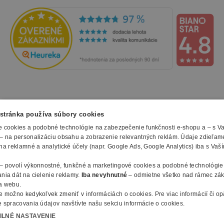
skríň i celého kancelárskeho nábytku vo všetkých
dezénoch.
Inšpirujte sa našimi návrhmi
Inšpirujte sa návrhmi interiérov z radu
kancelárskeho nábytku MIRELLI v našom
virtuálnom showroome
a rovno si
objednajte jednotlivé prvky nábytku, ktoré
NAKUPOVANIE
stránka používa súbory cookies
vás zaujmú!
 cookies a podobné technológie na zabezpečenie funkčnosti e-shopu a – s V
Všetko o nákupe
– na personalizáciu obsahu a zobrazenie relevantných reklám. Údaje zdieľam
SLUŽBY
Obchodné podmienky
na reklamné a analytické účely (napr. Google Ads, Google Analytics) iba s Vaš
Doprava a montáž
Naše katalógy
– povolí výkonnostné, funkčné a marketingové cookies a podobné technológie
Spôsoby platby
O FIRME
+
+
Reklamačný formulár
+
nia dát na cielenie reklamy.
Iba nevyhnutné
– odmietne všetko nad rámec zá
Záruky, servis a reklamácie
E-procurement
a webu.
O nás
Ochrana osobných údajov
e možno kedykoľvek zmeniť v
informáciách o cookies
.
Pre viac informácií či o
Vlastná výroba nábytku
Kontakty
 spracovania údajov navštívte našu sekciu informácie o cookies.
+
© 2010 - 2026 B2B Partner s.r.o. - Všetky práva vyhradené.
Informácie o cookies
+
Vyhlásenie o prístupnosti
Členstvo v organizáciach
+
ILNÉ NASTAVENIE
Profesionálny e-shop na mieru
Ako nakupovať
+