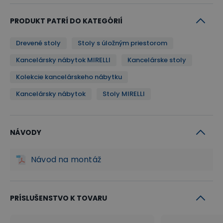
opotrebeniu. Farbou v dezéne stola spĺňa navyše aj
účel estetický.
PRODUKT PATRÍ DO KATEGÓRIÍ
Drevené stoly
Stoly s úložným priestorom
Káblové priechodky na oboch stranách
Kancelársky nábytok MIRELLI
Kancelárske stoly
dosky
Kolekcie kancelárskeho nábytku
Ďalšou nedeliteľnou súčasťou stolov MIRELLI sú hneď
Kancelársky nábytok
Stoly MIRELLI
2 káblové priechodky umiestnené na oboch
stranách pracovnej dosky. Priechodky slúžia najmä
ako neoceniteľný pomocník pre jednoduchšie a
NÁVODY
estetické vedenie a prepojenie káblov medzi
Návod na montáž
počítačom a monitorami či tlačiarňou priamo cez
stolnú dosku.
PRÍSLUŠENSTVO K TOVARU
Doplňky