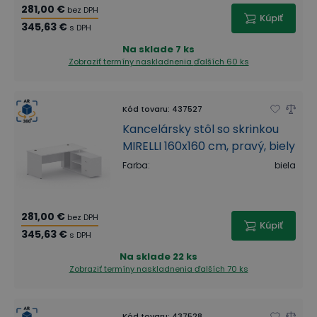
281,00 €
bez DPH
Kúpiť
345,63 €
s DPH
Na sklade
7 ks
Zobraziť termíny naskladnenia
ďalších 60 ks
Kód tovaru
:
437527
Kancelársky stôl so skrinkou
MIRELLI 160x160 cm, pravý, biely
Farba
:
biela
281,00 €
bez DPH
Kúpiť
345,63 €
s DPH
Na sklade
22 ks
Zobraziť termíny naskladnenia
ďalších 70 ks
Kód tovaru
:
437528