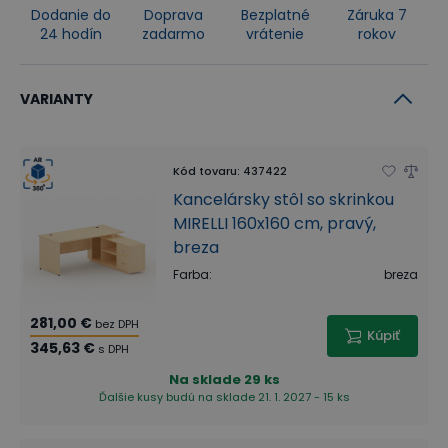
Dodanie do
Doprava
Bezplatné
Záruka 7
24 hodín
zadarmo
vrátenie
rokov
VARIANTY
Kód tovaru
:
437422
Kancelársky stôl so skrinkou
MIRELLI 160x160 cm, pravý,
breza
Farba
:
breza
281,00 €
bez DPH
Kúpiť
345,63 €
s DPH
Na sklade
29 ks
Ďalšie kusy budú na sklade 21. 1. 2027 - 15 ks