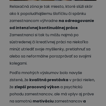
Relaxačná zóna je tak miesto, ktoré slúži skôr
ako k popoludňajšiemu šlofíčku či spánku
zamestnancom výhradne
na odreagovanie
od intenzívnej kontinuálnej práce
.
Zamestnanci si tak tu môžu najmä po
sústredenej či kreatívnej práci na niekoľko
minút utriediť svoje myšlienky, pretiahnuť sa
alebo sa neformálne porozprávať so svojimi
kolegami.
Podľa mnohých výskumov bolo navyše
zistené, že
kvalitná prestávka
v práci nielen,
že
zlepší pracovný výkon
a psychickú
pohodu zamestnancov, ale má vplyv aj práve
na samotnú
motiváciu
zamestnancov
a