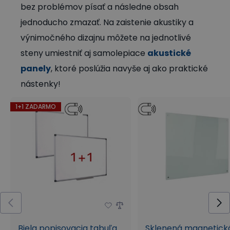
bez problémov písať a následne obsah
jednoducho zmazať. Na zaistenie akustiky a
výnimočného dizajnu môžete na jednotlivé
steny umiestniť aj samolepiace
akustické
panely
, ktoré poslúžia navyše aj ako praktické
nástenky!
1+1 ZADARMO
Biela popisovacia tabuľa
Sklenená magnetick