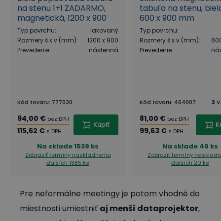
na stenu 1+1 ZADARMO,
tabuľa na stenu, biel
magnetická, 1200 x 900
600 x 900 mm
mm
Typ povrchu
:
lakovaný
Typ povrchu
:
Rozmery š x v (mm)
:
1200 x 900
Rozmery š x v (mm)
:
600
Prevedenie
:
nástenná
Prevedenie
:
ná
Kód tovaru
:
777030
Kód tovaru
:
464007
3
V
94,00 €
81,00 €
bez DPH
bez DPH
Kúpiť
K
115,62 €
99,63 €
s DPH
s DPH
Na sklade
1539 ks
Na sklade
49 ks
Zobraziť termíny naskladnenia
Zobraziť termíny nasklad
ďalších 1385 ks
ďalších 20 ks
Pre neformálne meetingy je potom vhodné do
miestnosti umiestniť
aj menší dataprojektor
,