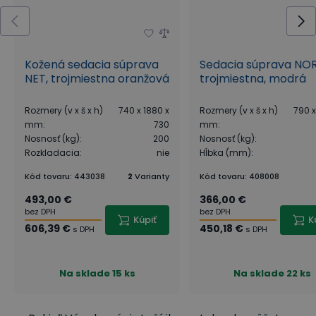
Kožená sedacia súprava
Sedacia súprava NOR
NET, trojmiestna oranžová
trojmiestna, modrá
Rozmery (v x š x h)
740 x 1880 x
Rozmery (v x š x h)
790 x
mm
:
730
mm
:
Nosnosť (kg)
:
200
Nosnosť (kg)
:
Rozkladacia
:
nie
Hĺbka (mm)
:
Kód tovaru
:
443038
2
Varianty
Kód tovaru
:
408008
493,00 €
366,00 €
bez DPH
bez DPH
Kúpiť
K
606,39 €
450,18 €
s DPH
s DPH
Na sklade
15 ks
Na sklade
22 ks