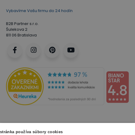
Vybavíme Vašu firmu do 24 hodín
B2B Partner s.r.o.
Šulekova 2
811 06 Bratislava
NAKUPOVANIE
stránka používa súbory cookies