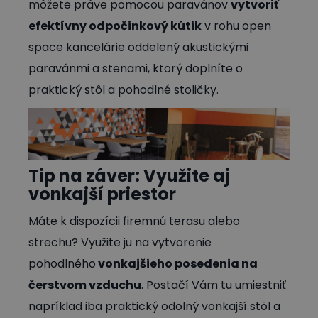
môžete práve pomocou paravánov
vytvoriť
efektívny odpočinkový kútik
v rohu open
space kancelárie oddelený akustickými
paravánmi a stenami, ktorý doplníte o
praktický stôl a pohodlné stoličky.
Tip na záver: Využite aj
vonkajší priestor
Máte k dispozícii firemnú terasu alebo
strechu? Využite ju na vytvorenie
pohodlného
vonkajšieho posedenia na
čerstvom vzduchu
. Postačí Vám tu umiestniť
napríklad iba praktický odolný vonkajší stôl a