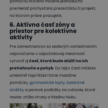
pomocou ktorého môžete jednoducho
premietať prichystanú prezentáciu či projekt,
na ktorom práve pracujete.
6. Aktívna časť zóny a
priestor pre kolektívne
aktivity
Pre zamestnancov so sedavým zamestnaním
odporúčame v odpočinkovej miestnosti
vytvoriť aj
časť, ktorá bude slúžiť na ich
pretiahnutie a pohyb
. Do tejto časti môžete
umiestniť napríklad rôzne masážne
pomôcky,
gymnastické lopty, balančné
stoličky
a penové podložky na cvičenie, ktoré
naviac znížia otrasy a hladinu hluku.