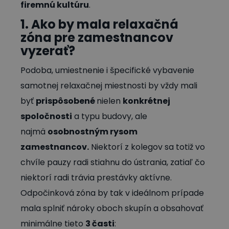
firemnú kultúru
.
1. Ako by mala relaxačná
zóna pre zamestnancov
vyzerať?
Podoba, umiestnenie i špecifické vybavenie
samotnej relaxačnej miestnosti by vždy mali
byť
prispôsobené
nielen
konkrétnej
spoločnosti
a typu budovy, ale
najmä
osobnostným rysom
zamestnancov.
Niektorí z kolegov sa totiž vo
chvíle pauzy radi stiahnu do ústrania, zatiaľ čo
niektorí radi trávia prestávky aktívne.
Odpočinková zóna by tak v ideálnom prípade
mala splniť nároky oboch skupín a obsahovať
minimálne tieto
3 časti
: