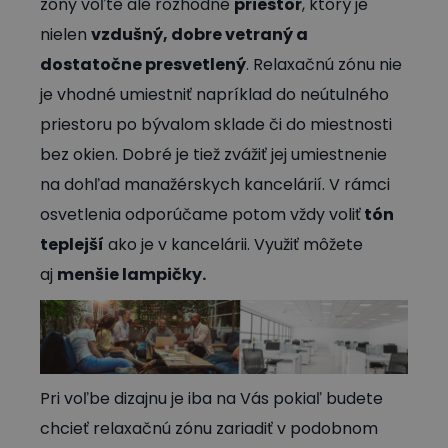
zóny voľte ale rozhodne
priestor
, ktorý je
nielen
vzdušný, dobre vetraný a
dostatočne presvetlený
. Relaxačnú zónu nie
je vhodné umiestniť napríklad do neútulného
priestoru po bývalom sklade či do miestnosti
bez okien. Dobré je tiež zvážiť jej umiestnenie
na dohľad manažérskych kancelárií. V rámci
osvetlenia odporúčame potom vždy voliť
tón
teplejší
ako je v kancelárii. Využiť môžete
aj
menšie lampičky.
Pri voľbe dizajnu je iba na Vás pokiaľ budete
chcieť relaxačnú zónu zariadiť v podobnom