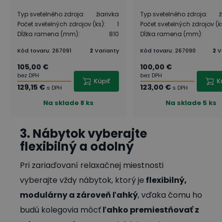
Typ svetelného zdroja
:
žiarivka
Typ svetelného zdroja
:
ž
Počet svetelných zdrojov (ks)
:
1
Počet svetelných zdrojov (k
Dĺžka ramena (mm)
:
810
Dĺžka ramena (mm)
:
Kód tovaru
:
267091
2
Varianty
Kód tovaru
:
267090
2
V
105,00 €
100,00 €
bez DPH
bez DPH
Kúpiť
K
129,15 €
123,00 €
s DPH
s DPH
Na sklade
8 ks
Na sklade
5 ks
3. Nábytok vyberajte
flexibilný a odolný
Pri zariaďovaní relaxačnej miestnosti
vyberajte vždy nábytok, ktorý je
flexibilný,
modulárny a zároveň ľahký
, vďaka čomu ho
budú kolegovia môcť
ľahko premiestňovať z