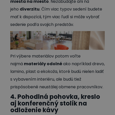
miesta na miesto
. Nezabúdajte ani na
jeho
diverzitu
. Čím viac typov sedení budete
mať k dispozícii, tým viac ľudí si môže vybrať
sedenie podľa svojich predstáv.
Pri výbere materiálov potom voľte
najmä
materiály odolné
ako napríklad drevo,
lamino, plast a ekokoža, ktoré budú nielen ladiť
s vybavením interiéru, ale budú tiež
prispôsobené neustálej obmene pracovníkov.
4. Pohodlná pohovka, kreslo
aj konferenčný stolík na
odloženie kávy