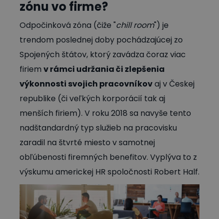
zónu vo firme?
Odpočinková zóna (čiže "
chill room
") je
trendom poslednej doby pochádzajúcej zo
Spojených štátov, ktorý zavádza čoraz viac
firiem
v rámci udržania či zlepšenia
výkonnosti svojich pracovníkov
aj v Českej
republike (či veľkých korporácií tak aj
menších firiem). V roku 2018 sa navyše tento
nadštandardný typ služieb na pracovisku
zaradil na štvrté miesto v samotnej
obľúbenosti firemných benefitov. Vyplýva to z
výskumu americkej HR spoločnosti Robert Half.