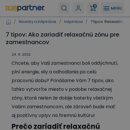
0
MENU
/
Novinky a inšpirácie
/
Inšpirácia
/
7 tipov: Relaxačná 
7 tipov: Ako zariadiť relaxačnú zónu pre
zamestnancov
24. 8. 2022
Chcete, aby Vaši zamestnanci boli oddýchnutí,
plní energie, sily a odhodlania po celú
pracovnú dobu? Prinášame Vám 7 tipov, ako
ľahko vytvoríte miesto v podobe relaxačnej
zóny, ktoré nielen že dobije baterky všetkým
Vašim zamestnancom, ale zároveň bude mať
aj pozitívny vplyv na firemnú kultúru!
Prečo zariadiť relaxačnú