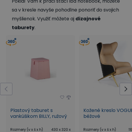
Pokiaľ Vám k práci stačí iba notebook, môžete
sa v kresle navyše pohodlne ponoriť do svojich
myšlienok. Využiť môžete aj
dizajnové
taburety
.
Plastový taburet s
Kožené kreslo VOGUE 
vankúšikom BILLY, ružový
béžové
Rozmery (v x š x h)
430 x 320 x
Rozmery (v x š x h)
11