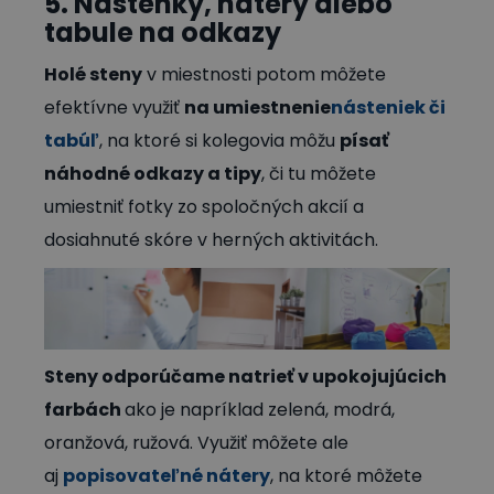
5. Nástenky, nátery alebo
tabule na odkazy
Holé steny
v miestnosti potom môžete
efektívne využiť
na umiestnenie
násteniek či
tabúľ
, na ktoré si kolegovia môžu
písať
náhodné odkazy a tipy
, či tu môžete
umiestniť fotky zo spoločných akcií a
dosiahnuté skóre v herných aktivitách.
Steny odporúčame natrieť v upokojujúcich
farbách
ako je napríklad zelená, modrá,
oranžová, ružová. Využiť môžete ale
aj
popisovateľné nátery
, na ktoré môžete