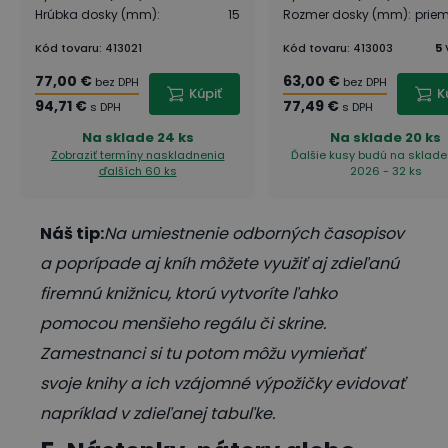
Hrúbka dosky (mm)
:
15
Rozmer dosky (mm)
:
prie
Kód tovaru
:
413021
Kód tovaru
:
413003
5
77,00 €
63,00 €
bez DPH
bez DPH
Kúpiť
K
94,71 €
77,49 €
s DPH
s DPH
Na sklade
24 ks
Na sklade
20 ks
Zobraziť termíny naskladnenia
Ďalšie kusy budú na sklade 2
ďalších 60 ks
2026 - 32 ks
Náš tip:
Na umiestnenie odborných časopisov
a poprípade aj kníh môžete využiť aj zdieľanú
firemnú knižnicu, ktorú vytvoríte ľahko
pomocou menšieho regálu či skrine.
Zamestnanci si tu potom môžu vymieňať
svoje knihy a ich vzájomné výpožičky evidovať
napríklad v zdieľanej tabuľke.