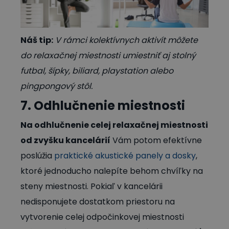
Náš tip:
V rámci kolektívnych aktivít môžete
do relaxačnej miestnosti umiestniť aj stolný
futbal, šípky, biliard, playstation alebo
pingpongový stôl.
7. Odhlučnenie miestnosti
Na odhlučnenie celej relaxačnej miestnosti
od zvyšku kancelárií
Vám potom efektívne
poslúžia
praktické akustické panely a dosky
,
ktoré jednoducho nalepíte behom chvíľky na
steny miestnosti. Pokiaľ v kancelárii
nedisponujete dostatkom priestoru na
vytvorenie celej odpočinkovej miestnosti