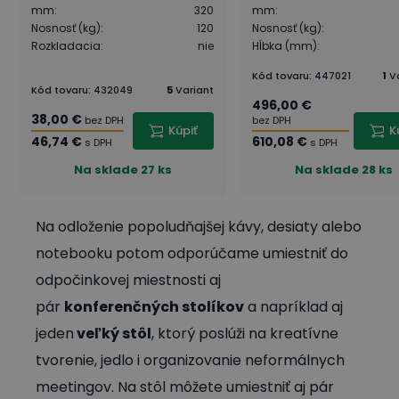
mm
:
320
mm
:
Nosnosť (kg)
:
120
Nosnosť (kg)
:
Rozkladacia
:
nie
Hĺbka (mm)
:
Kód tovaru
:
447021
1
V
Kód tovaru
:
432049
5
Variant
496,00 €
38,00 €
bez DPH
bez DPH
Kúpiť
K
46,74 €
610,08 €
s DPH
s DPH
Na sklade
27 ks
Na sklade
28 ks
Na odloženie popoludňajšej kávy, desiaty alebo
notebooku potom odporúčame umiestniť do
odpočinkovej miestnosti aj
pár
konferenčných stolíkov
a napríklad aj
jeden
veľký stôl
, ktorý poslúži na kreatívne
tvorenie, jedlo i organizovanie neformálnych
meetingov. Na stôl môžete umiestniť aj pár