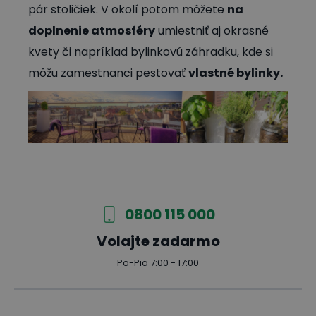
pár stoličiek. V okolí potom môžete
na
doplnenie atmosféry
umiestniť aj okrasné
kvety či napríklad bylinkovú záhradku, kde si
môžu zamestnanci pestovať
vlastné bylinky.
0800 115 000
Volajte zadarmo
Po-Pia 7:00 - 17:00