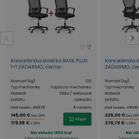
Kolieska pre tvrdé podlahy sa tiež označujú ako
„mäkké“
, pretože sú potiahnuté mäkčenou
vrstvou, ktorá
nezanecháva nechcené stopy
na
podlahe. V prípade potreby je možné k stoličke
dokúpiť aj kolieska na mäkké podlahy, ktoré nájdete
v príslušenstve.
Kancelárska stolička BASE PLUS
Kancelárska s
1+1 ZADARMO, čierna
ZADARMO, čie
Nosnosť (kg)
:
120
Nosnosť (kg)
:
Typ mechaniky
:
hojdacia mechanika
Typ mechaniky
:
Materiál
látka / sieťované
Materiál
poťahu
:
operadlo
poťahu
:
Kód tovaru
:
415078
3
Varianty
Kód tovaru
:
415091
146,00 €
225,00 €
bez DPH
bez DP
Kúpiť
179,58 €
276,75 €
s DPH
s DPH
Na sklade
1858 bal
Na sk
Príjemná opora hlavy aj krčnej chrbtice
Zobraziť termíny naskladnenia
Zobraziť te