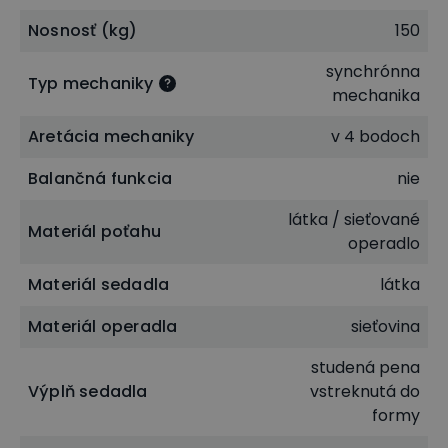
Nosnosť (kg)
150
synchrónna
Typ mechaniky
mechanika
Ventilácia vzduchu aj celoročné pohodlie
Aretácia mechaniky
v 4 bodoch
U tohto modelu nájdete veľmi obľúbenú
kombináciu látky a sieťoviny
. Tieto materiály v
Balančná funkcia
nie
sebe kĺbia neoceniteľnú priedušnosť s potrebným
látka / sieťované
Materiál poťahu
pohodlím. Skvele sa teda hodí na celodenné
operadlo
sedenie v práci.
Materiál sedadla
látka
Operadlo stoličky
je vyrobené z nylonovej
Materiál operadla
sieťovina
sieťoviny. Táto sieťovina zaisťuje neprekonateľnú
ventiláciu vzduchu v oblasti chrbta. Pohodlne s ňou
studená pena
Výplň sedadla
vstreknutá do
tak zvládnete horúce letné dni alebo stresové
formy
situácie bez kvapky potu.