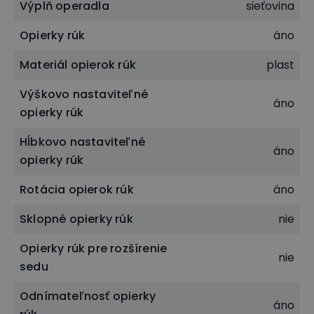
Výplň operadla
sieťovina
Sedák s látkovým poťahom
potom ocenia najmä
tí, ktorým nie je práve dvakrát príjemné sedenie na
Opierky rúk
áno
sieťovine. Vďaka kumulácii tepla Vás aj v zime
Materiál opierok rúk
plast
príjemne zahreje.
Výškovo nastaviteľné
Pod poťahom nájdete výplň v podobe za studena
áno
opierky rúk
vstrekovanej peny, ktorá vyniká predovšetkým
Hĺbkovo nastaviteľné
svojou vysokou hustotou a vynikajúcou odolnosťou
áno
opierky rúk
proti presedeniu.
Rotácia opierok rúk
áno
Sklopné opierky rúk
nie
Opierky rúk pre rozšírenie
nie
sedu
Odnímateľnosť opierky
áno