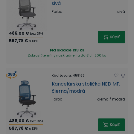
sivá
Farba
:
sivá
486,00 €
bez DPH
Kúpiť
597,78 €
s DPH
Na sklade
133 ks
Zobraziť termíny naskladnenia
ďalších 200 ks
Kód tovaru
:
459163
Kancelárska stolička NED MF,
čierna/modrá
Farba
:
čierna / modrá
486,00 €
bez DPH
Kúpiť
597,78 €
s DPH