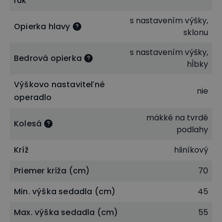
rúk
s nastavením výšky,
Opierka hlavy
Sedák aj operadlo vo vzájomnej synchrónii
sklonu
Súčasťou modelu je
synchrónna mechanika
,
s nastavením výšky,
Bedrová opierka
ktorá má vynikajúce ergonomické vlastnosti pre
hĺbky
dlhodobú kancelársku prácu. Pri vašom sedení či
Výškovo nastaviteľné
hojdaní sa totiž pohybuje sedák zároveň s
nie
operadlo
operadlom. Ak sa opriete dozadu, čiastočne sa
mäkké na tvrdé
spolu s operadlom zdvihne aj sedák. Nie však do
Kolesá
podlahy
takej miery, ako je to u hojdacej mechaniky, čo
prispieva k zdravšiemu spôsobu sedenia. Odpor
Kríž
hliníkový
polohovania je možné nastaviť pomocou skrutky
Priemer kríža (cm)
70
umiestnenej pod sedákom v závislosti od Vašej
Min. výška sedadla (cm)
45
hmotnosti – tzv. ľahko nastaviť protiváhu.
Max. výška sedadla (cm)
55