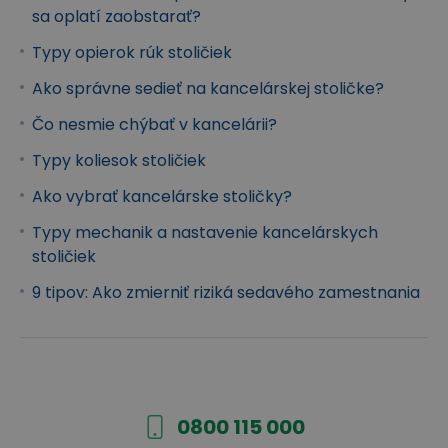
sa oplatí zaobstarať?
Typy opierok rúk stoličiek
Ako správne sedieť na kancelárskej stoličke?
Čo nesmie chýbať v kancelárii?
Typy koliesok stoličiek
Bedrová opierka s nastavením výšky a hĺbky
Ako vybrať kancelárske stoličky?
Výškovo a hĺbkovo nastaviteľná bedrová
Typy mechanik a nastavenie kancelárskych
opierka
umožňuje individuálne a jednoduché
stoličiek
prisunutie opierky bližšie alebo ďalej od vášho tela.
9 tipov: Ako zmierniť riziká sedavého zamestnania
Môžete si ju navyše upraviť aj výškovo. Skrátka
úplne podľa vašich potrieb. Poskytne Vám zdravú
oporu bedrovej chrbtice a podporí vaše správne
držanie tela pri celodennej práci pri počítači.
0800 115 000
Predchádza navyše únave, migrénam a taktiež