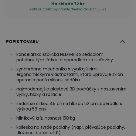
Na sklade
72 ks
Zobraziť termíny naskladnenia
ďalších 55 ks
POPIS TOVARU
kancelárska stolička NED MF so sedadlom
potiahnutým látkou a operadlom zo sieťoviny
synchrónna mechanika s vynikajúcimi
ergonomickými vlastnosťami, ktorá upravuje sklon
operadla podľa sklonu sedáku
najmodernejšie plastové 3D podrúčky s nastavením
výšky, hĺbky a rotácie
sedák so šírkou 49 cm a hĺbkou 52 cm, operadlo s
výškou 58 cm
hliníkový kríž, nosnosť 150 kg
kolieska na tvrdé podlahy (napr. plávajúce podlahy,
dlaždice, betón atď.)