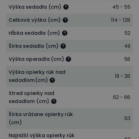
Výška sedadla (cm)
45 - 55
Celková výška (cm)
114 - 128
Hĺbka sedadla (cm)
52
Šírka sedadla (cm)
49
Výška operadla (cm)
58
Plne nastaviteľné ergonomické podrúčky
Výška opierky rúk nad
19 - 26
Tzv.
3D lakťové opierky
, ktoré sú čoraz viac
sedadlom(cm)
obľúbeným typom u zákazníkov. Ponúka
Stred opierky nad
multifunkčné možnosti nastavenia nielen výšky, ale
62 - 66
sedadlom (cm)
aj hĺbky a rotácie. Podrúčky si tak posuniete nielen
Šírka vrátane opierky rúk
hore či dole, ale ich dotykovú časť môžete ťahom
63
(cm)
posunúť vpred, vzad aj do strán. Vďaka týmto
vlastnostiam sú najvhodnejšie pre celodennú prácu
Najnižší výška opierky rúk