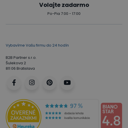
znižuje riziko napätia svalov a tuhnutia chrbta.
Volajte zadarmo
Po-Pia 7:00 - 17:00
Vybavíme Vašu firmu do 24 hodín
B2B Partner s.r.o.
Šulekova 2
811 06 Bratislava