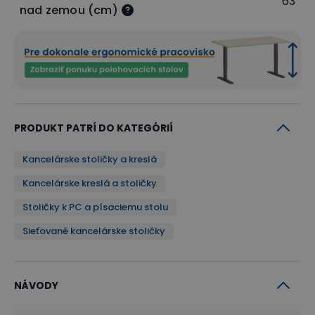
63
pri počítači.
nad zemou (cm)
PRODUKT PATRÍ DO KATEGÓRIÍ
Kancelárske stoličky a kreslá
Kancelárske kreslá a stoličky
Optimálne pohodlie zaistené
Stoličky k PC a písaciemu stolu
Sedák so šírkou 49 cm a hĺbkou 52 cm zaisťuje
Sieťované kancelárske stoličky
optimálne pohodlie
pri sedení. Operadlo stoličky
je vysoké 58 cm, a preto je táto stolička vhodná aj
pre dlhodobé pohodlné sedenie v práci pri počítači.
NÁVODY