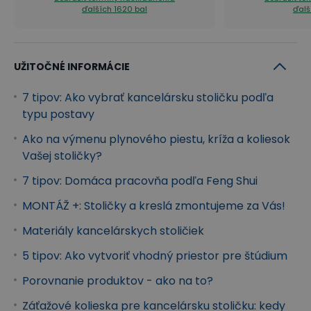
ďalších 1620 bal
ďalš
Súčasťou je aj
opierka hlavy s nastavením výšky
a sklonu
, ktorá umožňuje nielen nastavenie
podpery nahor alebo nadol, podľa vašej
UŽITOČNÉ INFORMÁCIE
individuálnej potreby, ale aj jej sklonu. Slúži ako
7 tipov: Ako vybrať kancelársku stoličku podľa
príjemná opora hlavy, krku a krčnej chrbtice, najmä
typu postavy
pri dlhých hodinách v práci aj počas momentov
Ako na výmenu plynového piestu, kríža a koliesok
relaxácie. Minimalizuje nepriaznivé účinky
Vašej stoličky?
dlhodobého sedenia a predchádza bolestiam hlavy
7 tipov: Domáca pracovňa podľa Feng Shui
a tuhnutiu krku. Zaisťuje správne držanie tela a
MONTÁŽ +: Stoličky a kreslá zmontujeme za Vás!
zvyšuje aj ergonómiu vášho pracovného miesta.
Materiály kancelárskych stoličiek
Zaistíte si tak ešte vyšší komfort pri práci aj počas
momentov relaxácie.
5 tipov: Ako vytvoriť vhodný priestor pre štúdium
Porovnanie produktov - ako na to?
Záťažové kolieska pre kancelársku stoličku: kedy