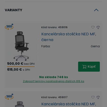
VARIANTY
Kód tovaru
:
459016
Kancelárska stolička NED MF,
čierna
Farba
:
čierna
500,00 €
bez DPH
Kúpiť
615,00 €
s DPH
Na sklade
746 ks
Zobraziť termíny naskladnenia
ďalších 815 ks
Kód tovaru
:
459017
Kancelárska stolička NED MF,