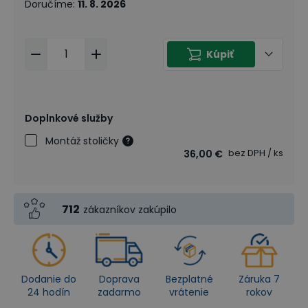
Doručíme
:
11. 8. 2026
Kúpiť
Doplnkové služby
Montáž stoličky
bez DPH
/ ks
36,00 €
712
zákazníkov zakúpilo
Dodanie do
Doprava
Bezplatné
Záruka 7
24 hodín
zadarmo
vrátenie
rokov