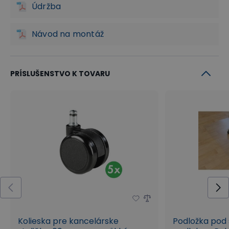
Údržba
Návod na montáž
PRÍSLUŠENSTVO K TOVARU
Elegantný hliníkový kríž
Jednou z neprehliadnuteľných súčastí stoličky je
bezpochyby elegantný
hliníkový kríž
, ktorý
dodáva stoličke celkovú stabilitu a odolnosť. Slúži
tiež ako základňa na uchytenie piestu a
pojazdových koliesok. Vďaka použitej základni,
plynovému piestu a mechanike je tento model
Kolieska pre kancelárske
Podložka pod 
stoličky určený pre
vysoké zaťaženie
až
150 kg
.