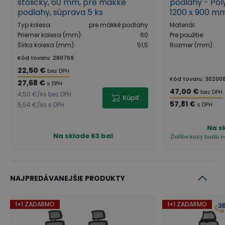
stoličky, 60 mm, pre mäkké
podlahy - Poly
podlahy, súprava 5 ks
1200 x 900 m
Povrchová úprava leštením dodáva stoličke
Typ kolesa
:
pre mäkké podlahy
Materiál
:
potrebnú eleganciu. Piest umožňuje nastavenie
Priemer kolesa (mm)
:
60
Pre použitie
:
výšky sedadla v rozsahu 45 - 55 cm.
Šírka kolesa (mm)
:
51,5
Rozmer (mm)
:
Kód tovaru
:
280769
22,50 €
bez DPH
Kód tovaru
:
30200
27,68 €
s DPH
47,00 €
bez DPH
4,50 €
/
ks
bez DPH
Kúpiť
57,81 €
5,54 €
/
ks
s DPH
s DPH
Na s
Na sklade
63 bal
Ďalšie kusy budú na
Kolieska pre tvrdé podlahy - žiadne stopy na
NAJPREDÁVANEJŠIE PRODUKTY
podlahe
1+1 ZADARMO
1+1 ZADARMO
Použité kolieska sú vhodné pre tvrdé podlahy, ako
sú plávajúce podlahy, parkety, betón, dlažba a pod.