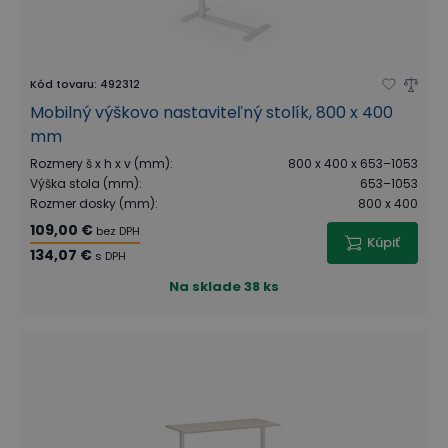
Kód tovaru
:
492312
Mobilný výškovo nastaviteľný stolík, 800 x 400
mm
Rozmery š x h x v (mm)
:
800 x 400 x 653–1053
Výška stola (mm)
:
653–1053
Rozmer dosky (mm)
:
800 x 400
109,00 €
bez DPH
Kúpiť
134,07 €
s DPH
Na sklade
38 ks