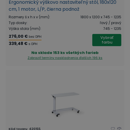
Ergonomický výškovo nastaviteľný stôl, 180x120
cm, 1 motor, L/P, čierna podnož
Rozmery š x h x v (mm)
:
1800 x 1200 x 745 - 1235
Typ dosky
:
ľavý / pravý
Výška stola (mm)
:
745 - 1235
276,00 €
bez DPH
Vybrať
farbu
339,48 €
s DPH
Na sklade
153 ks všetkých farieb
Zobraziť termíny naskladnenia
ďalších 196 ks
Kód tovaru
:
420155