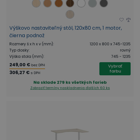
Výškovo nastaviteľný stôl, 120x80 cm, 1 motor,
čierna podnož
Rozmery š x h x v (mm)
:
1200 x 800 x 745-1235
Typ dosky
:
rovný
Výška stola (mm)
:
745 - 1235
249,00 €
bez DPH
Vybrať
farbu
306,27 €
s DPH
Na sklade
279 ks všetkých farieb
Zobraziť termíny naskladnenia
ďalších 60 ks