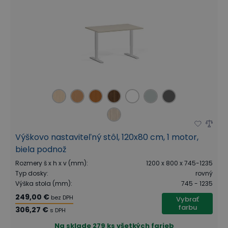
Výškovo nastaviteľný stôl, 120x80 cm, 1 motor,
biela podnož
Rozmery š x h x v (mm)
:
1200 x 800 x 745-1235
Typ dosky
:
rovný
Výška stola (mm)
:
745 - 1235
249,00 €
bez DPH
Vybrať
farbu
306,27 €
s DPH
Na sklade
279 ks všetkých farieb