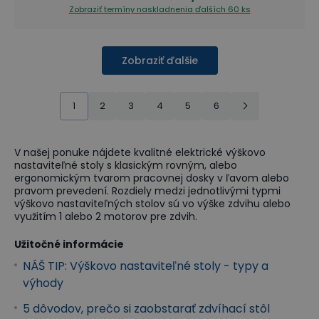
Zobraziť termíny naskladnenia
ďalších 60 ks
Zobraziť ďalšie
1
2
3
4
5
6
V našej ponuke nájdete kvalitné elektrické výškovo
nastaviteľné stoly s klasickým rovným, alebo
ergonomickým tvarom pracovnej dosky v ľavom alebo
pravom prevedení. Rozdiely medzi jednotlivými typmi
výškovo nastaviteľných stolov sú vo výške zdvihu alebo
využitím 1 alebo 2 motorov pre zdvih.
Užitočné informácie
NÁŠ TIP: Výškovo nastaviteľné stoly - typy a
výhody
5 dôvodov, prečo si zaobstarať zdvíhací stôl