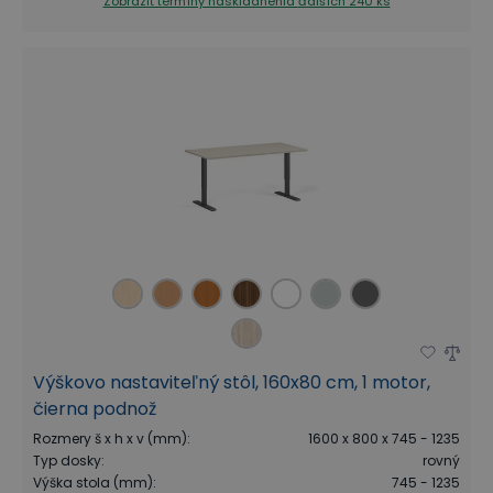
Zobraziť termíny naskladnenia
ďalších 240 ks
Výškovo nastaviteľný stôl, 160x80 cm, 1 motor,
čierna podnož
Rozmery š x h x v (mm)
:
1600 x 800 x 745 - 1235
Typ dosky
:
rovný
Výška stola (mm)
:
745 - 1235