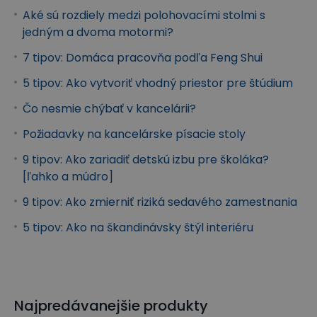
Aké sú rozdiely medzi polohovacími stolmi s
jedným a dvoma motormi?
7 tipov: Domáca pracovňa podľa Feng Shui
5 tipov: Ako vytvoriť vhodný priestor pre štúdium
Čo nesmie chýbať v kancelárii?
Požiadavky na kancelárske písacie stoly
9 tipov: Ako zariadiť detskú izbu pre školáka?
[ľahko a múdro]
9 tipov: Ako zmierniť riziká sedavého zamestnania
5 tipov: Ako na škandinávsky štýl interiéru
Najpredávanejšie produkty