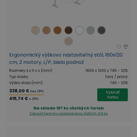
Ergonomický výškovo nastaviteľný stôl, 160x120
cm, 2 motory, L/P, biela podnož
Rozmery š x h x v (mm)
:
1600 x 1200 x 745 - 1215
Typ dosky
:
ľavý / pravý
Výška stola (mm)
:
745 - 1215
338,00 €
bez DPH
Vybrať
farbu
415,74 €
s DPH
Na sklade
187 ks všetkých farieb
Zobraziť termíny naskladnenia
ďalších 124 ks