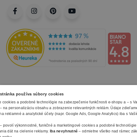
NAKUPOVANIE
stránka používa súbory cookies
 cookies a podobné technológie na zabezpečenie funkčnosti e-shopu a – s V
Všetko o nákupe
– na personalizáciu obsahu a zobrazenie relevantných reklám. Údaje zdieľam
SLUŽBY
Obchodné podmienky
na reklamné a analytické účely (napr. Google Ads, Google Analytics) iba s Vaš
Doprava a montáž
Naše katalógy
– povolí výkonnostné, funkčné a marketingové cookies a podobné technológie
Spôsoby platby
O FIRME
Reklamačný formulár
nia dát na cielenie reklamy.
Iba nevyhnutné
– odmietne všetko nad rámec zá
Záruky, servis a reklamácie