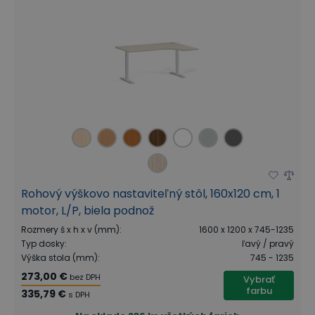
Rohový výškovo nastaviteľný stôl, 160x120 cm, 1
motor, L/P, biela podnož
Rozmery š x h x v (mm)
:
1600 x 1200 x 745-1235
Typ dosky
:
ľavý / pravý
Výška stola (mm)
:
745 - 1235
273,00 €
bez DPH
Vybrať
farbu
335,79 €
s DPH