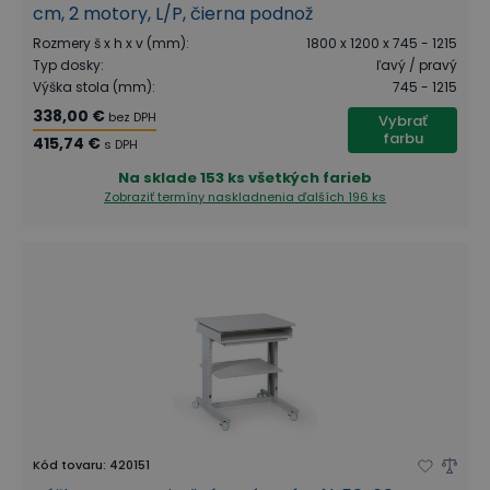
cm, 2 motory, L/P, čierna podnož
Rozmery š x h x v (mm)
:
1800 x 1200 x 745 - 1215
Typ dosky
:
ľavý / pravý
Výška stola (mm)
:
745 - 1215
338,00 €
bez DPH
Vybrať
farbu
415,74 €
s DPH
Na sklade
153 ks všetkých farieb
Zobraziť termíny naskladnenia
ďalších 196 ks
Kód tovaru
:
420151