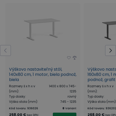
Výškovo nastaviteľný stôl,
Výškovo nasta
140x80 cm, 1 motor, biela podnož,
160x80 cm, 1 
biela
podnož, grafit
Rozmery š x h x v
1400 x 800 x 745-
Rozmery š x h x v
(mm)
:
1235
(mm)
:
Typ dosky
:
rovný
Typ dosky
:
Výška stola (mm)
:
745 - 1235
Výška stola (mm)
Kód tovaru
:
936026
8
Variant
Kód tovaru
:
93620
258,00 €
268,00 €
bez DPH
bez DP