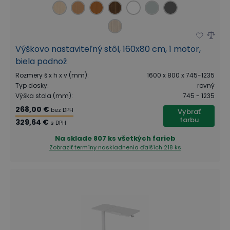
Výškovo nastaviteľný stôl, 160x80 cm, 1 motor,
biela podnož
Rozmery š x h x v (mm)
:
1600 x 800 x 745-1235
Typ dosky
:
rovný
Výška stola (mm)
:
745 - 1235
268,00 €
bez DPH
Vybrať
farbu
329,64 €
s DPH
Na sklade
807 ks všetkých farieb
Zobraziť termíny naskladnenia
ďalších 218 ks