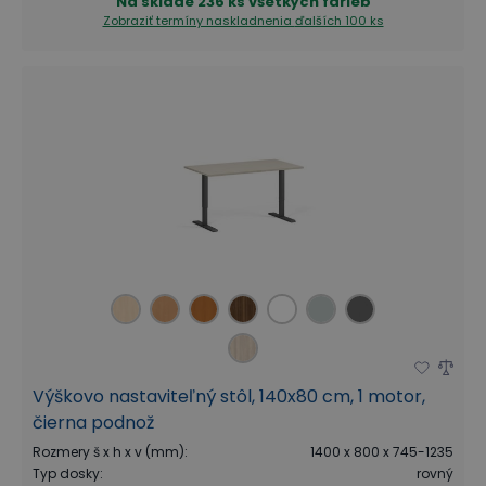
Na sklade
236 ks všetkých farieb
Zobraziť termíny naskladnenia
ďalších 100 ks
Výškovo nastaviteľný stôl, 140x80 cm, 1 motor,
čierna podnož
Rozmery š x h x v (mm)
:
1400 x 800 x 745-1235
Typ dosky
:
rovný