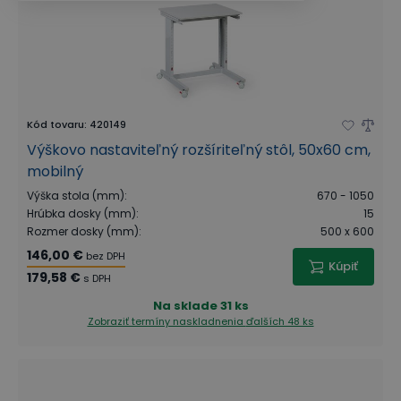
Kód tovaru
:
420149
Výškovo nastaviteľný rozšíriteľný stôl, 50x60 cm,
mobilný
Výška stola (mm)
:
670 - 1050
Hrúbka dosky (mm)
:
15
Rozmer dosky (mm)
:
500 x 600
146,00 €
bez DPH
Kúpiť
179,58 €
s DPH
Na sklade
31 ks
Zobraziť termíny naskladnenia
ďalších 48 ks