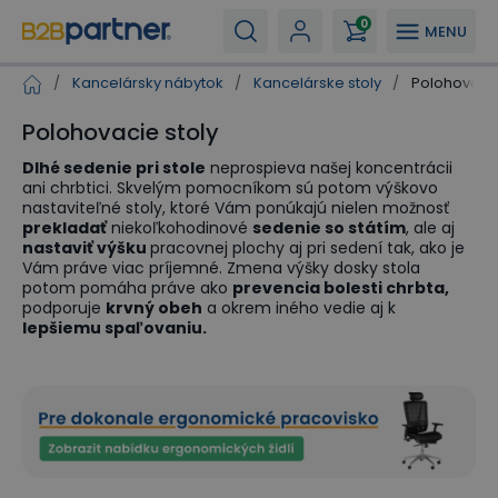
0
MENU
/
Kancelársky nábytok
/
Kancelárske stoly
/
Polohovacie
Polohovacie stoly
Dlhé sedenie pri stole
neprospieva našej koncentrácii
ani chrbtici. Skvelým pomocníkom sú potom výškovo
nastaviteľné stoly, ktoré Vám ponúkajú nielen možnosť
prekladať
niekoľkohodinové
sedenie so státím
, ale aj
nastaviť výšku
pracovnej plochy aj pri sedení tak, ako je
Vám práve viac príjemné. Zmena výšky dosky stola
potom pomáha práve ako
prevencia bolesti chrbta,
podporuje
krvný obeh
a okrem iného vedie aj k
lepšiemu spaľovaniu.