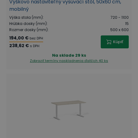
Výškovo nastaviteľný vysúvací stôl, 50x60 cm,
mobilný
Výška stola (mm)
:
720 - 1100
Hrúbka dosky (mm)
:
15
Rozmer dosky (mm)
:
500 x 600
194,00 €
bez DPH
Kúpiť
238,62 €
s DPH
Na sklade
29 ks
Zobraziť termíny naskladnenia
ďalších 40 ks