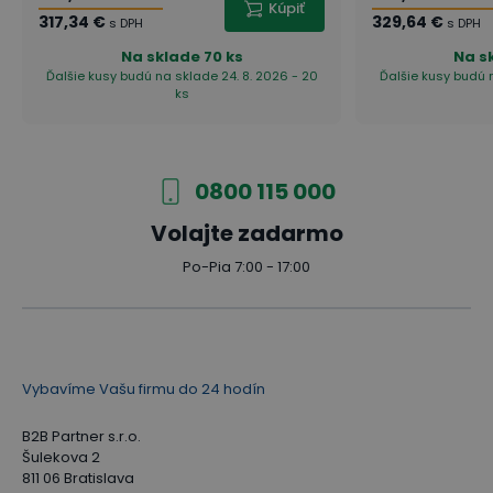
Kúpiť
317,34 €
329,64 €
s DPH
s DPH
Na sklade
70 ks
Na s
Ďalšie kusy budú na sklade 24. 8. 2026 - 20
Ďalšie kusy budú n
ks
0800 115 000
Volajte zadarmo
Po-Pia 7:00 - 17:00
Vybavíme Vašu firmu do 24 hodín
B2B Partner s.r.o.
Šulekova 2
811 06 Bratislava