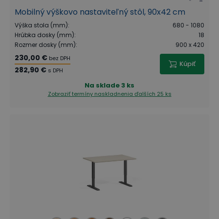
Mobilný výškovo nastaviteľný stôl, 90x42 cm
Výška stola (mm)
:
680 - 1080
Hrúbka dosky (mm)
:
18
Rozmer dosky (mm)
:
900 x 420
230,00 €
bez DPH
Kúpiť
282,90 €
s DPH
Na sklade
3 ks
Zobraziť termíny naskladnenia
ďalších 25 ks