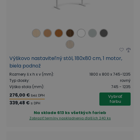
Výškovo nastaviteľný stôl, 180x80 cm, 1 motor,
biela podnož
Rozmery š x h x v (mm)
:
1800 x 800 x 745-1235
Typ dosky
:
rovný
Výška stola (mm)
:
745 - 1235
276,00 €
bez DPH
Vybrať
farbu
339,48 €
s DPH
Na sklade
613 ks všetkých farieb
Zobraziť termíny naskladnenia
ďalších 240 ks