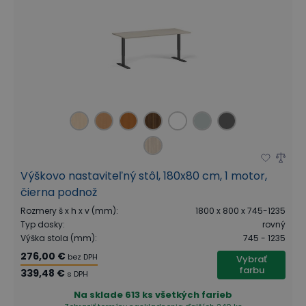
Výškovo nastaviteľný stôl, 180x80 cm, 1 motor,
čierna podnož
Rozmery š x h x v (mm)
:
1800 x 800 x 745-1235
Typ dosky
:
rovný
Výška stola (mm)
:
745 - 1235
276,00 €
bez DPH
Vybrať
farbu
339,48 €
s DPH
Na sklade
613 ks všetkých farieb