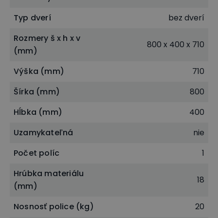
Typ dverí
bez dverí
Rozmery š x h x v
800 x 400 x 710
(mm)
Výška (mm)
710
Šírka (mm)
800
Dlhá životnosť a stabilita
Nízke regály a skrinky radu BLOCK sú vyrobené z
Hĺbka (mm)
400
laminovanej drevotriesky s hrúbkou 18 mm s ABS
Uzamykateľná
nie
hranou 1 mm vo farbe dezéna. Pevná konštrukcia a
Počet políc
1
precízne spracovanie zaisťujú regálom aj skrinkám
vysokú odolnosť a dlhú životnosť aj pri
Hrúbka materiálu
18
každodennom používaní. Vďaka rektifikačným
(mm)
nôžkam s výškou 7 mm je možné navyše ľahko
Nosnosť police (kg)
20
dorovnať prípadné nerovnosti podlahy až do 10