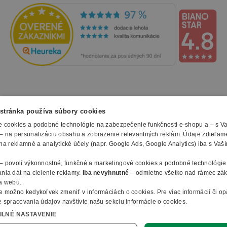
tlmia aj drobné vibrácie. Stolové dosky sú dostupné
v šírkach 1600 a 1800 mm s hrúbkou 25 mm.
Kontajnery
Kancelárske kontajnery BLOCK poskytujú úložný
priestor a zároveň slúžia ako stabilná podnož na
vytvorenie stolov. Obsahujú štyri zásuvky, ktoré sa
otvárajú dotykom a sú dostupné vo variantoch so
NAKUPOVANIE
stránka používa súbory cookies
zásuvkami na kratšej alebo dlhšej strane. Dlhší
 cookies a podobné technológie na zabezpečenie funkčnosti e-shopu a – s V
Všetko o nákupe
– na personalizáciu obsahu a zobrazenie relevantných reklám. Údaje zdieľam
variant je vhodný aj na ukladanie výkresov a
SLUŽBY
Obchodné podmienky
na reklamné a analytické účely (napr. Google Ads, Google Analytics) iba s Vaš
tlačovín.
Doprava a montáž
Naše katalógy
– povolí výkonnostné, funkčné a marketingové cookies a podobné technológie
Spôsoby platby
O FIRME
Reklamačný formulár
Hotové zostavy nábytku
nia dát na cielenie reklamy.
Iba nevyhnutné
– odmietne všetko nad rámec zá
Záruky, servis a reklamácie
E-procurement
a webu.
O nás
V rámci už hotového riešenia ponúkame v kolekcii
Ochrana osobných údajov
e možno kedykoľvek zmeniť v
informáciách o cookies
.
Pre viac informácií či o
Vlastná výroba nábytku
Kontakty
 spracovania údajov navštívte našu sekciu informácie o cookies.
© 2010 - 2026 B2B Partner s.r.o. - Všetky práva vyhradené.
Informácie o cookies
BLOCK aj
hotové pracovné zostavy
, ktoré
Vyhlásenie o prístupnosti
Členstvo v organizáciach
ILNÉ NASTAVENIE
Profesionálny e-shop na mieru
Ako nakupovať
kombinujú masívne stolové dosky a rôzne
B2B Partner ČR