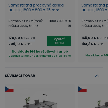
aktuálnych potrieb a potrieb pracovného priestoru.
Samostatná pracovná doska
Samostatná p
BLOCK, 1800 x 800 x 25 mm
BLOCK, 1600 x
Rozmery š x h x v (mm)
:
1800 x 800 x 25
Rozmery š x h x v
Rad kancelárskeho nábytku
Hrúbka dosky (mm)
:
25
Hrúbka dosky (m
BLOCK
170,00 €
158,00 €
bez DPH
bez DPH
Vybrať
Kolekcia kancelárskeho nábytku BLOCK
z vlastnej
farbu
209,10 €
194,34 €
s DPH
s DPH
výroby B2B Partner vnáša do kancelárií
Na sklade
166 ks všetkých farieb
minimalistický dizajn
, architektonickú estetiku a
Na sklade
45
Zobraziť termíny naskladnenia
ďalších 135 ks
maximálnu variabilitu
usporiadania. Kolekcia
BLOCK je založená na jednoduchých geometrických
SÚVISIACI TOVAR
formách, ktoré slúžia nielen ako praktické úložné
priestory, ale zároveň nahrádzajú podnože stolov.
Vďaka modulárnym prvkom umožňuje BLOCK
zostavenie pracovných miest
na mieru vašim
potrebám počas chvíľky.