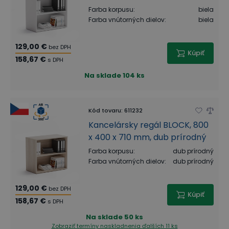
Farba korpusu
:
biela
Farba vnútorných dielov
:
biela
129,00 €
bez DPH
Kúpiť
158,67 €
s DPH
Na sklade
104 ks
Kód tovaru
:
611232
Kancelársky regál BLOCK, 800
x 400 x 710 mm, dub prírodný
Farba korpusu
:
dub prírodný
Farba vnútorných dielov
:
dub prírodný
129,00 €
bez DPH
Kúpiť
158,67 €
s DPH
Na sklade
50 ks
Zobraziť termíny naskladnenia
ďalších 11 ks