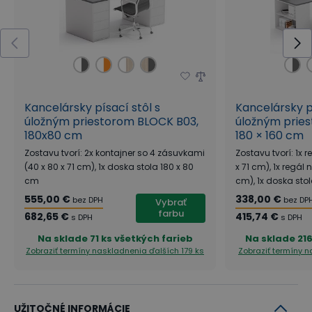
Inšpirujte sa našimi návrhmi
Inšpirujte sa návrhmi interiérov z radu
kancelárskeho nábytku BLOCK v našom
virtuálnom showroome
a rovno si
objednajte jednotlivé prvky nábytku, ktoré
Kancelársky písací stôl s
Kancelársky pí
úložným priestorom BLOCK B03,
vás zaujmú!
úložným prie
180x80 cm
180 × 160 cm
Zostavu tvorí: 2x kontajner so 4 zásuvkami
Zostavu tvorí: 1x r
(40 x 80 x 71 cm), 1x doska stola 180 x 80
x 71 cm), 1x regál n
cm
cm), 1x doska sto
+
+
+
555,00 €
338,00 €
bez DPH
bez DP
Vybrať
farbu
682,65 €
415,74 €
s DPH
s DPH
+
+
+
Na sklade
71 ks všetkých farieb
Na sklade
21
Zobraziť termíny naskladnenia
ďalších 179 ks
Zobraziť termíny 
Kolekcia BLOCK ponúka širokú škálu prvkov - úložné
UŽITOČNÉ INFORMÁCIE