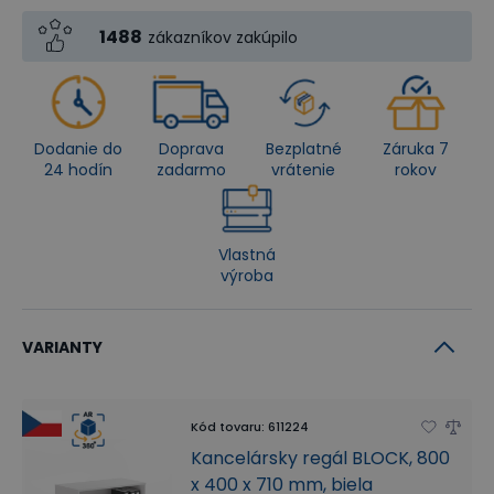
1488
zákazníkov zakúpilo
Dodanie do
Doprava
Bezplatné
Záruka 7
24 hodín
zadarmo
vrátenie
rokov
Vlastná
výroba
VARIANTY
Kód tovaru
:
611224
Kancelársky regál BLOCK, 800
x 400 x 710 mm, biela