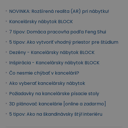
skrine, skrinky a regály, samostatné stolové dosky,
NOVINKA: Rozšírená realita (AR) pri nábytku!
kontajnery aj praktické doplnky. Jednotlivé prvky je
možné jednoducho kombinovať a vytvoriť tak
Kancelársky nábytok BLOCK
pracovné zostavy pre jednotlivcov i celé kancelárie.
7 tipov: Domáca pracovňa podľa Feng Shui
Kolekcia BLOCK je ideálnym riešením najmä pre
5 tipov: Ako vytvoriť vhodný priestor pre štúdium
tých, ktorí hľadajú moderný, funkčný nábytok s
Dezény - Kancelársky nábytok BLOCK
možnosťou prispôsobenia.
Inšpirácia - Kancelársky nábytok BLOCK
Český dizajn s ocenením
Čo nesmie chýbať v kancelárii?
Kancelársky nábytok BLOCK je vyrábaný
v
Ako vyberať kancelársky nábytok
našej vlastnej výrobe
a bol navrhnutý v
Požiadavky na kancelárske písacie stoly
spolupráci s českými dizajnérmi. Za svoj
premyslený dizajn a funkčnosť získala
3D plánovač kancelárie [online a zadarmo]
kolekcia ocenenie Nábytok roku od
Asociácie českých nábytkárov.
5 tipov: Ako na škandinávsky štýl interiéru