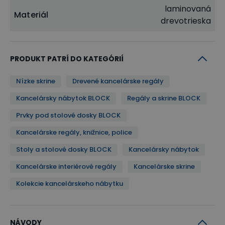
laminovaná
mm.
Materiál
drevotrieska
Rozmiestnenie a nosnosť políc
PRODUKT PATRÍ DO KATEGÓRIÍ
Nízké regály a skrinky BLOCK sú vybavené pevnými
policami s hrúbkou
18 mm
a 1 mm ABS hranou vo
Nízke skrine
Drevené kancelárske regály
farbe dekoru. Police sú uložené s rozostupom
327
Kancelársky nábytok BLOCK
Regály a skrine BLOCK
mm
, takže do nich pohodlne uložíte napríklad
Prvky pod stolové dosky BLOCK
všetky svoje
kancelárske šanóny
. Nosnosť jednej
Kancelárske regály, knižnice, police
police je
20 kg
pri rovnomernom zaťažení.
Stoly a stolové dosky BLOCK
Kancelársky nábytok
Kancelárske interiérové regály
Kancelárske skrine
Kolekcie kancelárskeho nábytku
Umiestnenie v priestore - nemusíte sa držať pri
stene
Pri návrhu kolekcie BLOCK sme mysleli aj na
NÁVODY