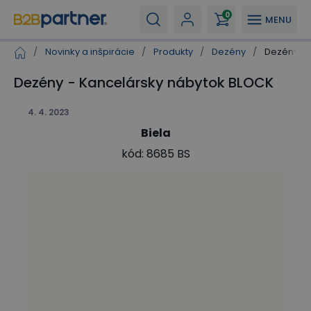
0
MENU
/
Novinky a inšpirácie
/
Produkty
/
Dezény
/
Dezény - 
Dezény - Kancelársky nábytok BLOCK
4. 4. 2023
Biela
kód: 8685 BS