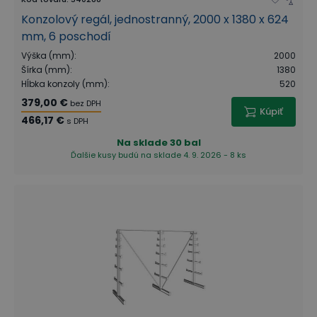
Konzolový regál, jednostranný, 2000 x 1380 x 624
mm, 6 poschodí
Výška (mm)
:
2000
Šírka (mm)
:
1380
Hĺbka konzoly (mm)
:
520
379,00 €
bez DPH
Kúpiť
466,17 €
s DPH
Na sklade
30 bal
Ďalšie kusy budú na sklade 4. 9. 2026 - 8 ks