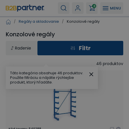
0
MENU
/
Regály a skladovanie
/
Konzolové regály
Konzolové regály
Filtr
Radenie
46
produktov
Táto kategória obsahuje 46 produktov.
Použite filtráciu a nájdite rýchlejšie
produkt, ktorý hľadáte.
Kód tovaru
:
540288