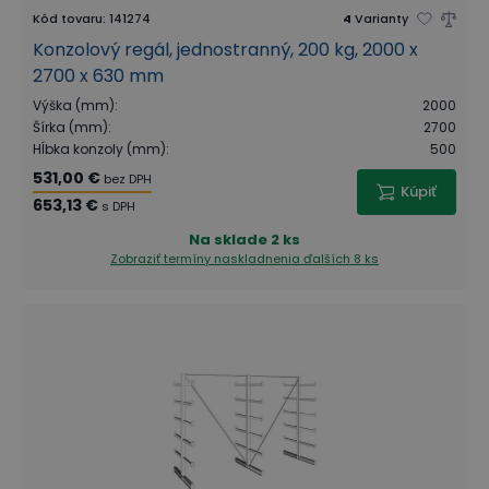
Kód tovaru
:
141274
4
Varianty
Konzolový regál, jednostranný, 200 kg, 2000 x
2700 x 630 mm
Výška (mm)
:
2000
Šírka (mm)
:
2700
Hĺbka konzoly (mm)
:
500
531,00 €
bez DPH
Kúpiť
653,13 €
s DPH
Na sklade
2 ks
Zobraziť termíny naskladnenia
ďalších 8 ks