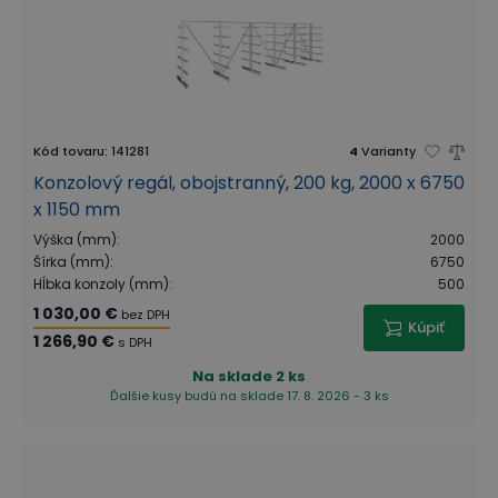
Kód tovaru
:
141281
4
Varianty
Konzolový regál, obojstranný, 200 kg, 2000 x 6750
x 1150 mm
Výška (mm)
:
2000
Šírka (mm)
:
6750
Hĺbka konzoly (mm)
:
500
1 030,00 €
bez DPH
Kúpiť
1 266,90 €
s DPH
Na sklade
2 ks
Ďalšie kusy budú na sklade 17. 8. 2026 - 3 ks