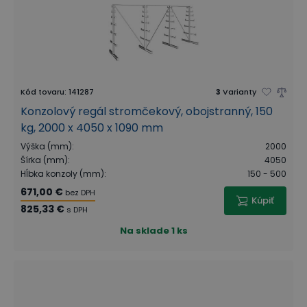
Kód tovaru
:
141287
3
Varianty
Konzolový regál stromčekový, obojstranný, 150
kg, 2000 x 4050 x 1090 mm
Výška (mm)
:
2000
Šírka (mm)
:
4050
Hĺbka konzoly (mm)
:
150 - 500
671,00 €
bez DPH
Kúpiť
825,33 €
s DPH
Na sklade
1 ks