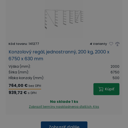
Kód tovaru
:
141277
4
Varianty
Konzolový regál, jednostranný, 200 kg, 2000 x
6750 x 630 mm
Výška (mm)
:
2000
Šírka (mm)
:
6750
Hĺbka konzoly (mm)
:
500
764,00 €
bez DPH
Kúpiť
939,72 €
s DPH
Na sklade
1 ks
Zobraziť termíny naskladnenia
ďalších 4 ks
Zobraziť ďalšie