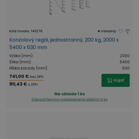
Kód tovaru
:
141276
4
Varianty
Konzolový regál, jednostranný, 200 kg, 2000 x
5400 x 630 mm
Výška (mm)
:
2000
Šírka (mm)
:
5400
Hĺbka konzoly (mm)
:
500
741,00 €
bez DPH
Kúpiť
911,43 €
s DPH
Na sklade
1 ks
Zobraziť termíny naskladnenia
ďalších 5 ks