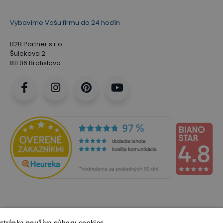
Vybavíme Vašu firmu do 24 hodín
B2B Partner s.r.o.
Šulekova 2
811 06 Bratislava
stránka používa súbory cookies