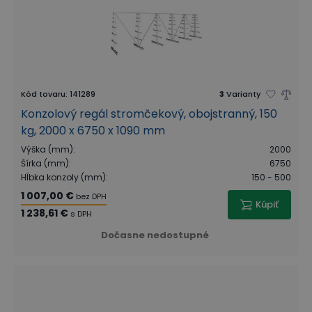
Kód tovaru
:
141289
3
Varianty
Konzolový regál stromčekový, obojstranný, 150
kg, 2000 x 6750 x 1090 mm
Výška (mm)
:
2000
Šírka (mm)
:
6750
Hĺbka konzoly (mm)
:
150 - 500
1 007,00 €
bez DPH
Kúpiť
1 238,61 €
s DPH
Dočasne nedostupné