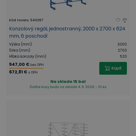
Kód tovaru
:
540287
Konzolový regál, jednostranný, 2000 x 2700 x 624
mm, 6 poschodí
Výška (mm)
:
2000
Šírka (mm)
:
2700
Hĺbka konzoly (mm)
:
520
547,00 €
bez DPH
Kúpiť
672,81 €
s DPH
Na sklade
15 bal
Ďalšie kusy budú na sklade 4. 9. 2026 - 10 ks