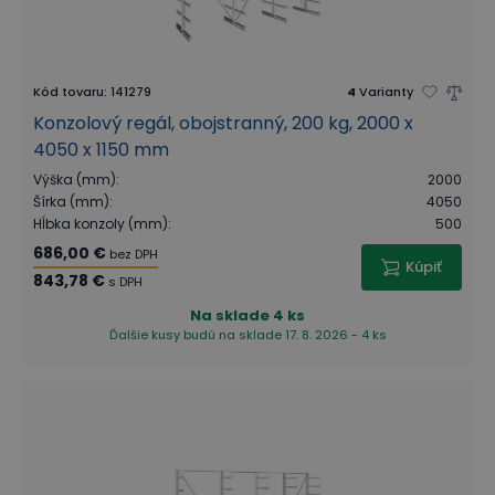
Kód tovaru
:
141279
4
Varianty
Konzolový regál, obojstranný, 200 kg, 2000 x
4050 x 1150 mm
Výška (mm)
:
2000
Šírka (mm)
:
4050
Hĺbka konzoly (mm)
:
500
686,00 €
bez DPH
Kúpiť
843,78 €
s DPH
Na sklade
4 ks
Ďalšie kusy budú na sklade 17. 8. 2026 - 4 ks