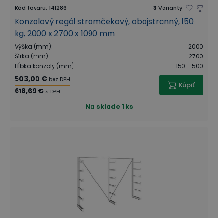
Kód tovaru
:
141286
3
Varianty
Konzolový regál stromčekový, obojstranný, 150
kg, 2000 x 2700 x 1090 mm
Výška (mm)
:
2000
Šírka (mm)
:
2700
Hĺbka konzoly (mm)
:
150 - 500
503,00 €
bez DPH
Kúpiť
618,69 €
s DPH
Na sklade
1 ks