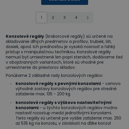
1
2
3
4
Konzolové regály
(krakorcové regály) sú určené na
skladovanie dlhých predmetov a profilov, trubiek, lát,
dosiek, apod. Ich prednosťou je vysoká nosnosť a ľahký
prístup s manipulačnou technikou. Konzolové regály
nemusí byť umiestnené len popri stenách, dodávame tiež
v obojstranných variantoch, ktoré sú vhodné pre
umiestnenie do priestorov skladov.
Ponúkame 2 základné rady konzolových regálov:
konzolové regály s pevnými konzolami
- cenovo
výhodné zostavy konzolových regálov pre stredné
zaťaženie max. 135 - 200 kg
konzolové regály s výškovo nastaviteľnými
konzolami
- u týchto konzolových regálov možno
nastaviť rozostup medzi jednotlivými konzolami.
Tieto regály sú určené pre vyššie zaťaženie max. 250
až 535 kg na konzolu, v závislosti na dĺžke konzol