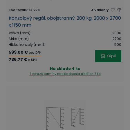
Kód tovaru
:
141278
4
Varianty
Konzolový regál, obojstranný, 200 kg, 2000 x 2700
x 1150 mm
Výška (mm)
:
2000
Šírka (mm)
:
2700
Hĺbka konzoly (mm)
:
500
599,00 €
bez DPH
Kúpiť
736,77 €
s DPH
Na sklade
4 ks
Zobraziť termíny naskladnenia
ďalších 7 ks