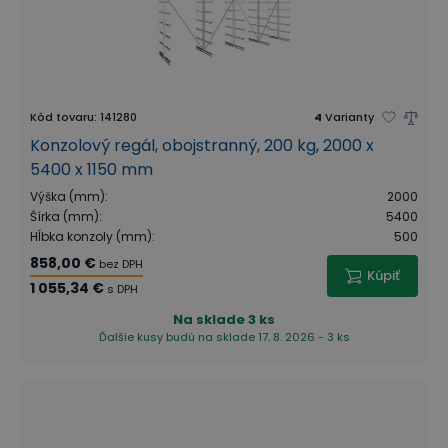
Kód tovaru
:
141280
4
Varianty
Konzolový regál, obojstranný, 200 kg, 2000 x
5400 x 1150 mm
Výška (mm)
:
2000
Šírka (mm)
:
5400
Hĺbka konzoly (mm)
:
500
858,00 €
bez DPH
Kúpiť
1 055,34 €
s DPH
Na sklade
3 ks
Ďalšie kusy budú na sklade 17. 8. 2026 - 3 ks