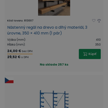
Kód tovaru
:
813007
Nástenný regál na drevo a dlhý materiál, 3
úrovne, 350 × 410 mm (1 pár)
Výška (mm)
:
410
Hĺbka (mm)
:
350
24,00 €
bez DPH
Kúpiť
29,52 €
s DPH
Na sklade
257 ks