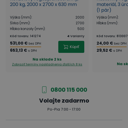
200 kg, 2000 x 2700 x 630 mm
materiál, 3 ú
(1 pár)
Výška (mm)
:
2000
Výška (mm)
:
Šírka (mm)
:
2700
Hĺbka (mm)
:
Hĺbka konzoly (mm)
:
500
Kód tovaru
:
141274
4
Varianty
Kód tovaru
:
813007
531,00 €
24,00 €
bez DPH
bez DPH
Kúpiť
653,13 €
29,52 €
s DPH
s DPH
Na sklade
2 ks
Na s
Zobraziť termíny naskladnenia
ďalších 8 ks
0800 115 000
Volajte zadarmo
Po-Pia 7:00 - 17:00