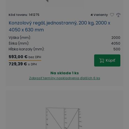
Kód tovaru
:
141275
4
Varianty
Konzolový regál, jednostranný, 200 kg, 2000 x
4050 x 630 mm
Výška (mm)
:
2000
Šírka (mm)
:
4050
Hĺbka konzoly (mm)
:
500
593,00 €
bez DPH
Kúpiť
729,39 €
s DPH
Na sklade
1 ks
Zobraziť termíny naskladnenia
ďalších 6 ks