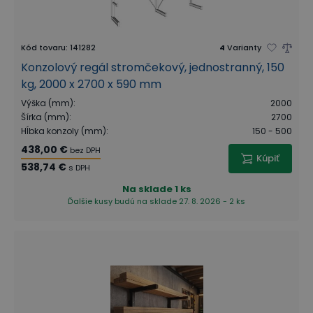
Kód tovaru
:
141282
4
Varianty
Konzolový regál stromčekový, jednostranný, 150
kg, 2000 x 2700 x 590 mm
Výška (mm)
:
2000
Šírka (mm)
:
2700
Hĺbka konzoly (mm)
:
150 - 500
438,00 €
bez DPH
Kúpiť
538,74 €
s DPH
Na sklade
1 ks
Ďalšie kusy budú na sklade 27. 8. 2026 - 2 ks