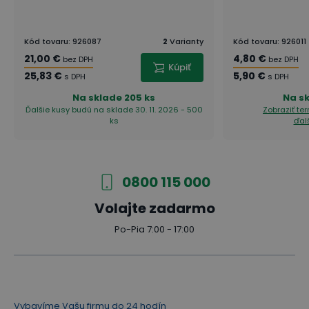
Kód tovaru
:
926087
2
Varianty
Kód tovaru
:
926011
21,00 €
4,80 €
bez DPH
bez DPH
Kúpiť
25,83 €
5,90 €
s DPH
s DPH
Na sklade
205 ks
Na s
Ďalšie kusy budú na sklade 30. 11. 2026 - 500
Zobraziť te
ks
ďal
0800 115 000
Volajte zadarmo
Po-Pia 7:00 - 17:00
Vybavíme Vašu firmu do 24 hodín