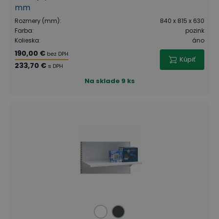
mm
Rozmery (mm)
:
840 x 815 x 630
Farba
:
pozink
Kolieska
:
áno
190,00 €
bez DPH
Kúpiť
233,70 €
s DPH
Na sklade
9 ks