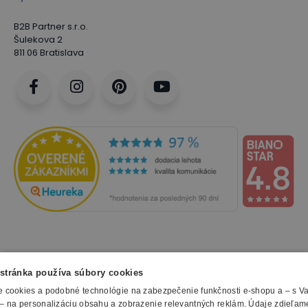
B2B Partner s.r.o.
Šulekova 2
811 06 Bratislava
NAKUPOVANIE
stránka používa súbory cookies
 cookies a podobné technológie na zabezpečenie funkčnosti e-shopu a – s V
Všetko o nákupe
– na personalizáciu obsahu a zobrazenie relevantných reklám. Údaje zdieľam