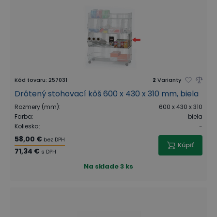
Kód tovaru
:
257031
2
Varianty
Drôtený stohovací kôš 600 x 430 x 310 mm, biela
Rozmery (mm)
:
600 x 430 x 310
Farba
:
biela
Kolieska
:
-
58,00 €
bez DPH
Kúpiť
71,34 €
s DPH
Na sklade
3 ks