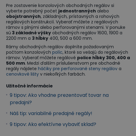
Pre zostavenie konzolových obchodných regálov si
vyberte potrebný počet
jednostranných
alebo
obojstranných
, základných, prístavných a rohových
regálových konštrukcií. Vyberať môžete z regálových
rámov s plnými alebo perforovanými stenami. V ponuke
sú
3 základné výšky
obchodných regálov 1600, 1900 a
2200 mm a
3 hĺbky
400, 500 a 600 mm.
Rámy obchodných regálov doplníte požadovaným
počtom konzolových
políc
, ktoré sa vešajú do regálových
rámov. Vyberať môžete regálové
police hĺbky 300, 400 a
500 mm
. Medzi ďalším príslušenstvom pre obchodné
regály nájdete
háčiky pre perforované steny regálov
a
cenovkové lišty
v niekoľkých farbách.
Užitočné informácie
9 tipov: Ako vhodne prezentovať tovar na
predajni?
Náš tip: variabilné predajné regály!
9 tipov: Ako efektívne vybaviť sklad?