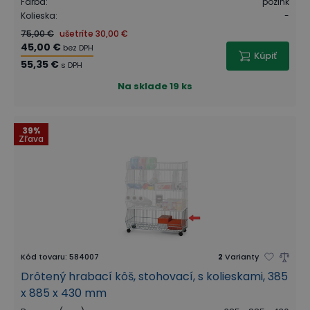
Farba
:
pozink
Kolieska
:
-
75,00 €
ušetríte
30,00 €
45,00 €
bez DPH
Kúpiť
55,35 €
s DPH
Na sklade
19 ks
39%
Zľava
Kód tovaru
:
584007
2
Varianty
Drôtený hrabací kôš, stohovací, s kolieskami, 385
x 885 x 430 mm