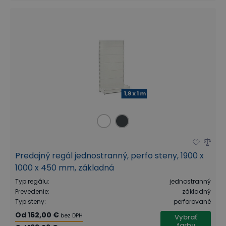
Predajný regál jednostranný, perfo steny, 1900 x
1000 x 450 mm, základná
Typ regálu
:
jednostranný
Prevedenie
:
základný
Typ steny
:
perforované
Od
162,00 €
bez DPH
Vybrať
farbu