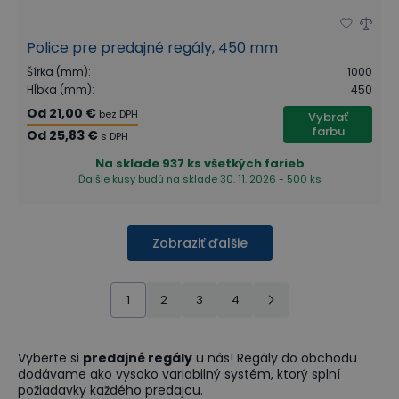
Police pre predajné regály, 450 mm
Šírka (mm)
:
1000
Hĺbka (mm)
:
450
Od
21,00 €
bez DPH
Vybrať
farbu
Od
25,83 €
s DPH
Na sklade
937 ks všetkých farieb
Ďalšie kusy budú na sklade 30. 11. 2026 - 500 ks
Zobraziť ďalšie
1
2
3
4
Vyberte si
predajné regály
u nás! Regály do obchodu
dodávame ako vysoko variabilný systém, ktorý splní
požiadavky každého predajcu.