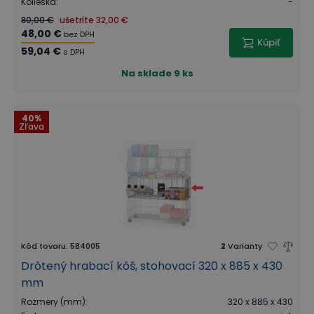
Kolieska
:
-
80,00 €
ušetríte
32,00 €
48,00 €
bez DPH
Kúpiť
59,04 €
s DPH
Na sklade
9 ks
40%
Zľava
Kód tovaru
:
584005
2
Varianty
Drôtený hrabací kôš, stohovací 320 x 885 x 430
mm
Rozmery (mm)
:
320 x 885 x 430