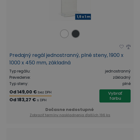
Predajný regál jednostranný, plné steny, 1900 x
1000 x 450 mm, základná
Typ regálu
:
jednostranný
Prevedenie
:
základný
Typ steny
:
plné
Od
149,00 €
bez DPH
Vybrať
farbu
Od
183,27 €
s DPH
Dočasne nedostupné
Zobraziť termíny naskladnenia
ďalších 196 ks