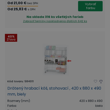
Od
21,00 €
bez DPH
Vybrať
farbu
Od
25,83 €
s DPH
Na sklade
316 ks všetkých farieb
Zobraziť termíny naskladnenia
ďalších 642 ks
40%
Zľava
Kód tovaru
:
584011
Drôtený hrabací kôš, stohovací , 420 x 880 x 490
mm, biely
Rozmery (mm)
:
420 x 880 x 490
Farba
:
biela