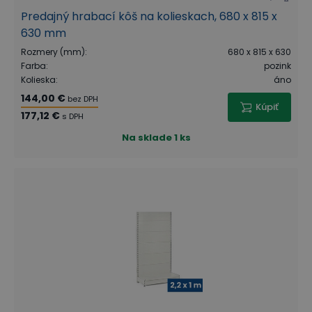
Predajný hrabací kôš na kolieskach, 680 x 815 x
630 mm
Rozmery (mm)
:
680 x 815 x 630
Farba
:
pozink
Kolieska
:
áno
144,00 €
bez DPH
Kúpiť
177,12 €
s DPH
Na sklade
1 ks