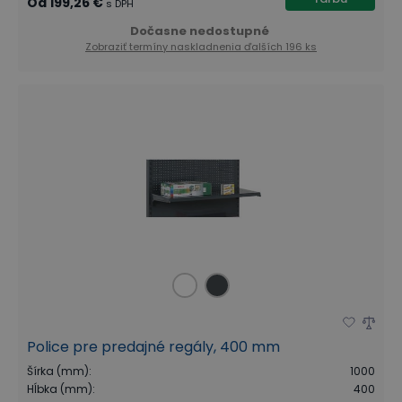
Od
199,26 €
s DPH
Dočasne nedostupné
Zobraziť termíny naskladnenia
ďalších 196 ks
Police pre predajné regály, 400 mm
Šírka (mm)
:
1000
Hĺbka (mm)
:
400