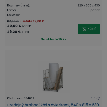
Rozmery (mm)
:
320 x 605 x 430
Farba
:
pozink
Kolieska
:
-
67,00 €
ušetríte
27,00 €
40,00 €
bez DPH
Kúpiť
49,20 €
s DPH
Na sklade
19 ks
Kód tovaru
:
584002
Predajný hrabací kôš s dvierkami, 840 x 815 x 630