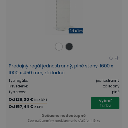
Predajný regál jednostranný, plné steny, 1600 x
1000 x 450 mm, základná
Typ regálu
:
jednostranný
Prevedenie
:
základný
Typ steny
:
plné
Od
128,00 €
bez DPH
Vybrať
farbu
Od
157,44 €
s DPH
Dočasne nedostupné
Zobraziť termíny naskladnenia
ďalších 119 ks