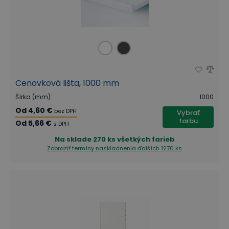
Cenovková lišta, 1000 mm
Šírka (mm)
:
1000
Od
4,60 €
bez DPH
Vybrať
farbu
Od
5,66 €
s DPH
Na sklade
270 ks všetkých farieb
Zobraziť termíny naskladnenia
ďalších 1270 ks