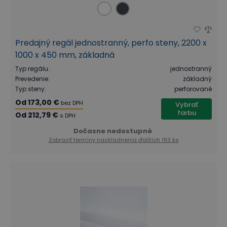
Predajný regál jednostranný, perfo steny, 2200 x
1000 x 450 mm, základná
Typ regálu
:
jednostranný
Prevedenie
:
základný
Typ steny
:
perforované
Od
173,00 €
bez DPH
Vybrať
farbu
Od
212,79 €
s DPH
Dočasne nedostupné
Zobraziť termíny naskladnenia
ďalších 193 ks