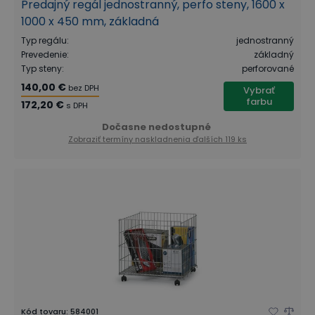
Predajný regál jednostranný, perfo steny, 1600 x
1000 x 450 mm, základná
Typ regálu
:
jednostranný
Prevedenie
:
základný
Typ steny
:
perforované
140,00 €
bez DPH
Vybrať
farbu
172,20 €
s DPH
Dočasne nedostupné
Zobraziť termíny naskladnenia
ďalších 119 ks
Kód tovaru
:
584001