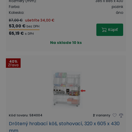
Rozmery (mm)
:
385 x 885 x 430
Farba
:
pozink
Kolieska
:
áno
87,00 €
ušetríte
34,00 €
53,00 €
bez DPH
Kúpiť
65,19 €
s DPH
Na sklade
10 ks
40%
Zľava
Kód tovaru
:
584004
2
Varianty
Drôtený hrabací kôš, stohovací, 320 x 605 x 430
mm