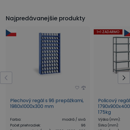
Najpredávanejšie produkty
1+1 ZADARMO
Plechový regál s 96 prepážkami,
Policový regá
1980x1000x300 mm
1790x900x400
175kg
Farba
:
modrá / sivá
Výška (mm)
:
Počet priehradiek
:
96
Šírka (mm)
: