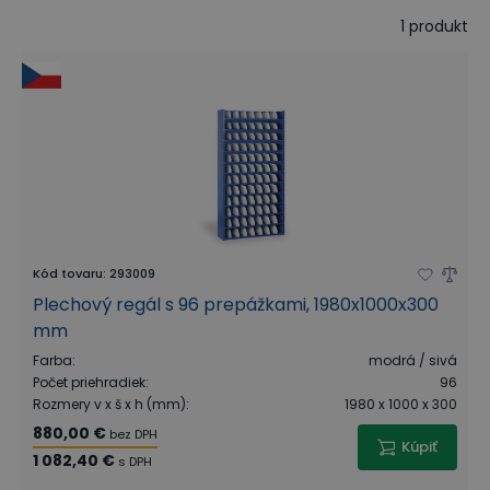
1
produkt
Kód tovaru
:
293009
Plechový regál s 96 prepážkami, 1980x1000x300
mm
Farba
:
modrá / sivá
Počet priehradiek
:
96
Rozmery v x š x h (mm)
:
1980 x 1000 x 300
880,00 €
bez DPH
Kúpiť
1 082,40 €
s DPH