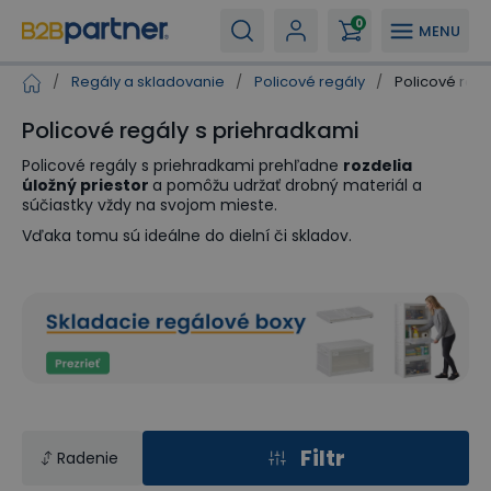
0
MENU
/
Regály a skladovanie
/
Policové regály
/
Policové regá
Policové regály s priehradkami
Policové regály s priehradkami prehľadne
rozdelia
úložný priestor
a pomôžu udržať drobný materiál a
súčiastky vždy na svojom mieste.
Vďaka tomu sú ideálne do dielní či skladov.
Filtr
Radenie