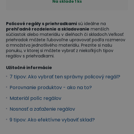
Na sklade
1 ks
Policové regály s priehradkami
sú ideálne na
prehľadné rozdelenie a skladovanie
menších
súčiastok alebo materiálu v dielňach či skladoch.Veľkosť
priehradok môžete ľubovoľne upravovať podľa rozmerov
a množstva jednotlivého materiálu. Prezrite si našu
ponuku, v ktorej si môžete vybrať z niekoľkých tipov
regálov s priehradkami.
Užitočné informácie
7 tipov: Ako vybrať ten správny policový regál?
Porovnanie produktov - ako na to?
Materiál políc regálov
Nosnosť a zaťaženie regálov
9 tipov: Ako efektívne vybaviť sklad?