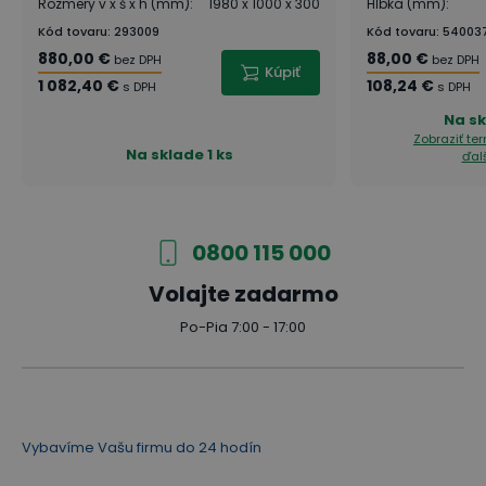
Rozmery v x š x h (mm)
:
1980 x 1000 x 300
Hĺbka (mm)
:
Kód tovaru
:
293009
Kód tovaru
:
54003
880,00 €
88,00 €
bez DPH
bez DPH
Kúpiť
1 082,40 €
108,24 €
s DPH
s DPH
Na s
Zobraziť te
Na sklade
1 ks
ďal
0800 115 000
Volajte zadarmo
Po-Pia 7:00 - 17:00
Vybavíme Vašu firmu do 24 hodín