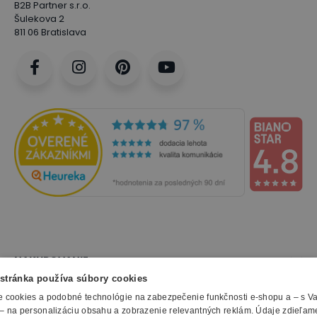
B2B Partner s.r.o.
Šulekova 2
811 06 Bratislava
NAKUPOVANIE
stránka používa súbory cookies
Všetko o nákupe
 cookies a podobné technológie na zabezpečenie funkčnosti e-shopu a – s V
SLUŽBY
Obchodné podmienky
– na personalizáciu obsahu a zobrazenie relevantných reklám. Údaje zdieľam