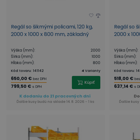
Regál so šikmými policami, 120 kg,
Regál so š
2000 x 1000 x 800 mm, základný
2000 x 100
Výška (mm)
:
2000
Výška (mm)
:
Šírka (mm)
:
1000
Šírka (mm)
:
Hĺbka (mm)
:
800
Hĺbka (mm)
:
Kód tovaru
:
141142
4
Varianty
Kód tovaru
:
14
650,00 €
518,00 €
bez DPH
be
Kúpiť
799,50 €
637,14 €
s DPH
s D
K dodaniu do 21 pracovných dní
Do
Ďalšie kusy budú na sklade 14. 8. 2026 - 1 ks
Ďalšie kusy