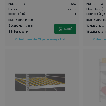
Dĺžka (mm)
:
1300
Dĺžka (mm)
:
Farba
:
pozink
Hĺbka (mm)
:
Balenie (ks)
:
1
Nosnosť (kg)
:
Kód tovaru
:
141139
Kód tovaru
:
14
30,00 €
124,00 €
bez DPH
be
Kúpiť
36,90 €
152,52 €
s DPH
s D
K dodaniu do 21 pracovných dní
K dodan