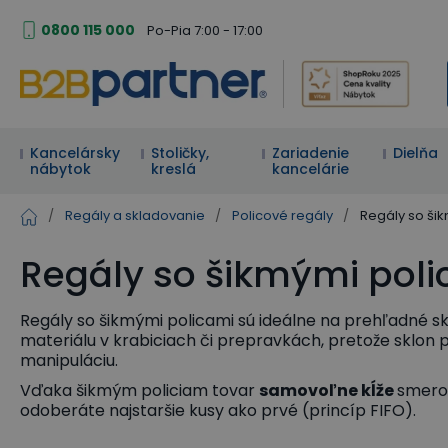
0800 115 000
Po-Pia 7:00 - 17:00
Kancelársky
Stoličky,
Zariadenie
Dielňa
nábytok
kreslá
kancelárie
/
Regály a skladovanie
/
Policové regály
/
Regály so ši
Regály so šikmými pol
Regály so šikmými policami sú ideálne na prehľadné s
materiálu v krabiciach či prepravkách, pretože sklon p
manipuláciu.
Vďaka šikmým policiam tovar
samovoľne kĺže
smero
odoberáte najstaršie kusy ako prvé (princíp FIFO).