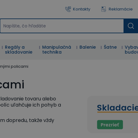
Kontakty
Reklamácie
Regály a
Manipulačná
Balenie
Šatne
Vybav
skladovanie
technika
budo
kmými policami
icami
kladovanie tovaru alebo
olíc uľahčuje ich pohyb a
m dopredu, takže vždy