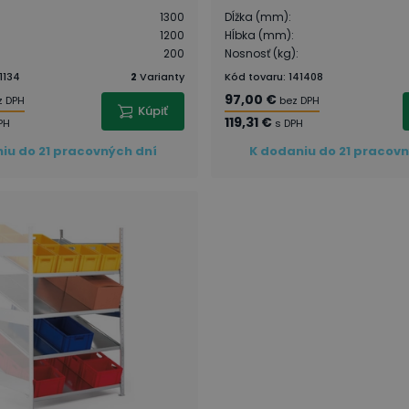
1300
Dĺžka (mm)
:
1200
Hĺbka (mm)
:
200
Nosnosť (kg)
:
1134
2
Varianty
Kód tovaru
:
141408
97,00 €
z DPH
bez DPH
Kúpiť
119,31 €
PH
s DPH
iu do 21 pracovných dní
K dodaniu do 21 pracov