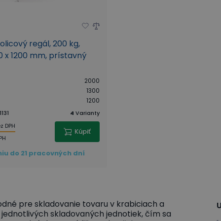
licový regál, 200 kg,
0 x 1200 mm, prístavný
2000
1300
1200
1131
4
Varianty
z DPH
Kúpiť
PH
iu do 21 pracovných dní
dné pre skladovanie tovaru v krabiciach a
U
jednotlivých skladovaných jednotiek, čím sa