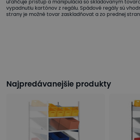
uľahčuje prístup a manipulácia so skladovaným tovaro
vypadnutiu kartónov z regálu. Spádové regály sú vh
strany je možné tovar zaskladňovat a zo prednej stra
Najpredávanejšie produkty