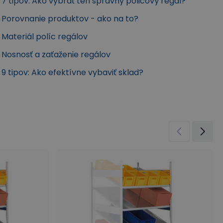
7 tipov: Ako vybrať ten správny policový regál?
Porovnanie produktov - ako na to?
Materiál políc regálov
Nosnosť a zaťaženie regálov
9 tipov: Ako efektívne vybaviť sklad?