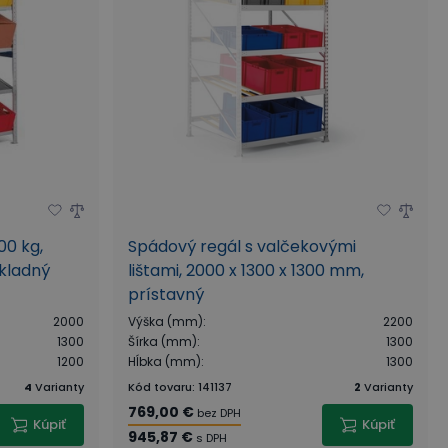
00 kg,
Spádový regál s valčekovými
ákladný
lištami, 2000 x 1300 x 1300 mm,
prístavný
2000
Výška (mm)
:
2200
1300
Šírka (mm)
:
1300
1200
Hĺbka (mm)
:
1300
4
Varianty
Kód tovaru
:
141137
2
Varianty
769,00 €
bez DPH
Kúpiť
Kúpiť
945,87 €
s DPH