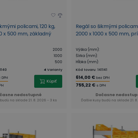
ikmými policami, 120 kg,
Regál so šikmými policami,
0 x 500 mm, základný
2000 x 1000 x 500 mm, pr
2000
Výška (mm)
:
1000
Šírka (mm)
:
500
Hĺbka (mm)
:
1140
4
Varianty
Kód tovaru
:
141141
614,00 €
z DPH
bez DPH
Kúpiť
755,22 €
PH
s DPH
časne nedostupné
Dočasne nedostup
 budú na sklade 21. 8. 2026 - 3 ks
Ďalšie kusy budú na sklade 21. 8.