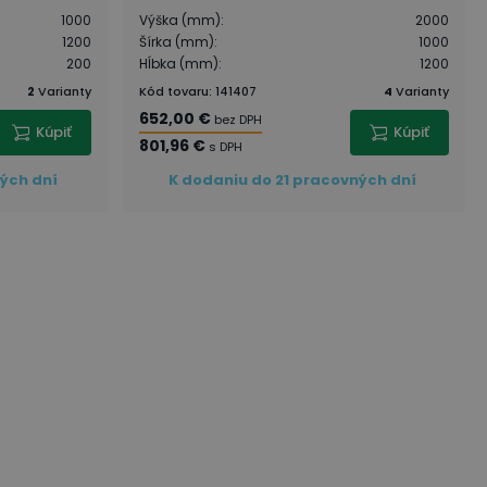
1000
Výška (mm)
:
2000
1200
Šírka (mm)
:
1000
200
Hĺbka (mm)
:
1200
2
Varianty
Kód tovaru
:
141407
4
Varianty
652,00 €
bez DPH
Kúpiť
Kúpiť
801,96 €
s DPH
ných dní
K dodaniu do 21 pracovných dní