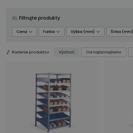
Filtrujte produkty
Cena
Farba
Výška (mm)
Šírka (mm
Radenie produktov
Výchozí
Od najlacnejšieho
Typ montáže