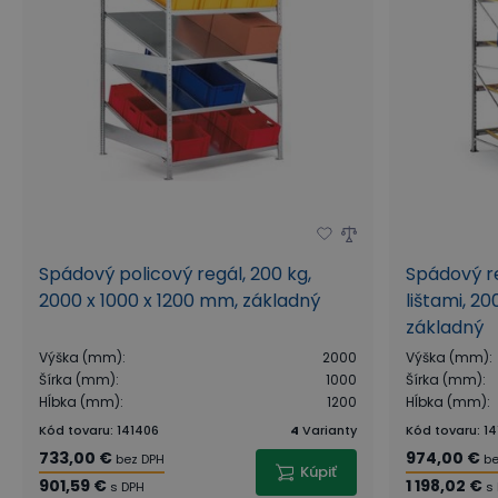
Spádový policový regál, 200 kg,
Spádový r
2000 x 1000 x 1200 mm, základný
lištami, 2
základný
Výška (mm)
:
2000
Výška (mm)
:
Šírka (mm)
:
1000
Šírka (mm)
:
Hĺbka (mm)
:
1200
Hĺbka (mm)
:
Kód tovaru
:
141406
4
Varianty
Kód tovaru
:
14
733,00 €
974,00 €
bez DPH
be
Kúpiť
901,59 €
1 198,02 €
s DPH
s