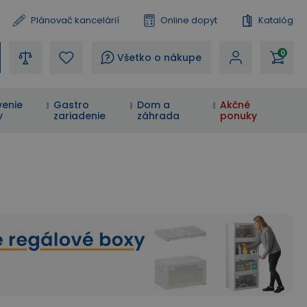
Plánovač kancelárií
Online dopyt
Katalóg
0
?
Všetko o nákupe
enie
Gastro
Dom a
Akčné
v
zariadenie
záhrada
ponuky