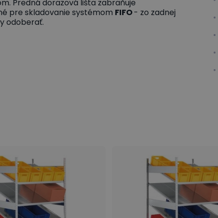
m. Predná dorazová lišta zabraňuje
odné pre skladovanie systémom
FIFO
- zo zadnej
ny odoberať.