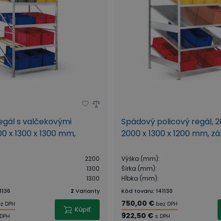
egál s valčekovými
Spádový policový regál, 2
000 x 1300 x 1300 mm,
2000 x 1300 x 1200 mm, z
2200
Výška (mm)
:
1300
Šírka (mm)
:
1300
Hĺbka (mm)
:
1136
2
Varianty
Kód tovaru
:
141130
750,00 €
z DPH
bez DPH
Kúpiť
922,50 €
 DPH
s DPH