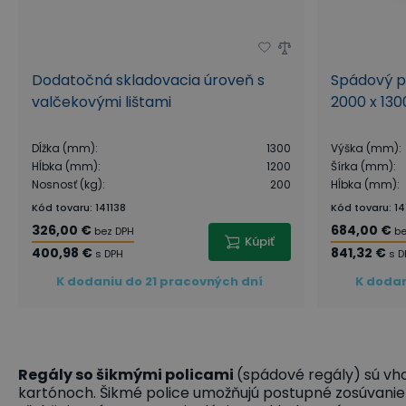
Dodatočná skladovacia úroveň s
Spádový po
valčekovými lištami
2000 x 130
Dĺžka (mm)
:
1300
Výška (mm)
:
Hĺbka (mm)
:
1200
Šírka (mm)
:
Nosnosť (kg)
:
200
Hĺbka (mm)
:
Kód tovaru
:
141138
Kód tovaru
:
14
326,00 €
684,00 €
bez DPH
be
Kúpiť
400,98 €
841,32 €
s DPH
s D
K dodaniu do 21 pracovných dní
K dodan
Regály so šikmými policami
(spádové regály) sú vho
kartónoch. Šikmé police umožňujú postupné zosúvanie 