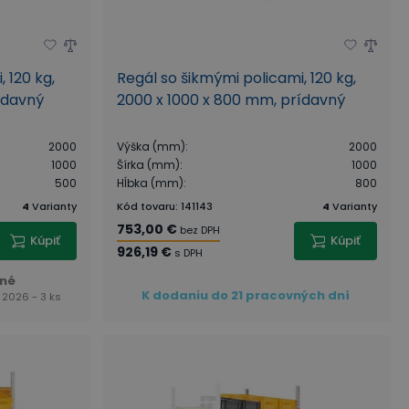
 120 kg,
Regál so šikmými policami, 120 kg,
ídavný
2000 x 1000 x 800 mm, prídavný
2000
Výška (mm)
:
2000
1000
Šírka (mm)
:
1000
500
Hĺbka (mm)
:
800
4
Varianty
Kód tovaru
:
141143
4
Varianty
753,00 €
bez DPH
Kúpiť
Kúpiť
926,19 €
s DPH
né
K dodaniu do 21 pracovných dní
 2026 - 3 ks