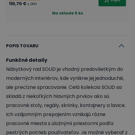
110,70 €
s DPH
Na sklade
5 ks
POPIS TOVARU
Funkčné detaily
Nábytkový rad SOLID je vhodný predovšetkým do
moderných interiérov, kde vynikne jej jednoduché,
ale precízne spracovanie. Celá kolekcia SOLID sa
skladá z niekoľkých hlavných prvkov ako sú
pracovné stoly, regály, skrinky, kontajnery a lavice.
Ich vzájomným prepojením vznikajú rôzne
pracovné miesta s úložnými priestormi podľa
pestrých potrieb používateľov. Je možné vyberať z