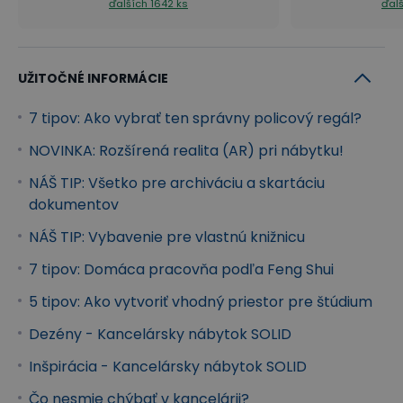
ďalších 1642 ks
ďalš
UŽITOČNÉ INFORMÁCIE
7 tipov: Ako vybrať ten správny policový regál?
NOVINKA: Rozšírená realita (AR) pri nábytku!
NÁŠ TIP: Všetko pre archiváciu a skartáciu
dokumentov
NÁŠ TIP: Vybavenie pre vlastnú knižnicu
7 tipov: Domáca pracovňa podľa Feng Shui
5 tipov: Ako vytvoriť vhodný priestor pre štúdium
Dezény - Kancelársky nábytok SOLID
Inšpirácia - Kancelársky nábytok SOLID
Čo nesmie chýbať v kancelárii?