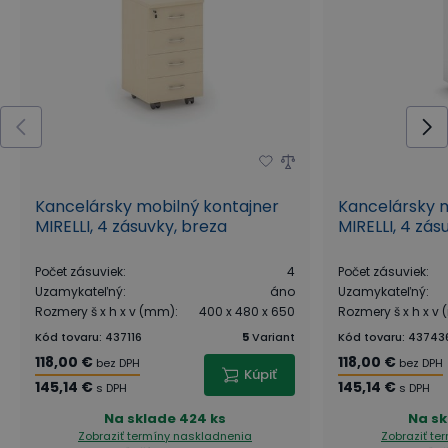
Kancelársky mobilný kontajner
Kancelársky m
MIRELLI, 4 zásuvky, breza
MIRELLI, 4 zás
Počet zásuviek
:
4
Počet zásuviek
:
Uzamykateľný
:
áno
Uzamykateľný
:
Rozmery š x h x v (mm)
:
400 x 480 x 650
Rozmery š x h x v
Kód tovaru
:
437116
5
Variant
Kód tovaru
:
43743
118,00 €
118,00 €
bez DPH
bez DPH
Kúpiť
145,14 €
145,14 €
s DPH
s DPH
Na sklade
424 ks
Na sk
Zobraziť termíny naskladnenia
Zobraziť te