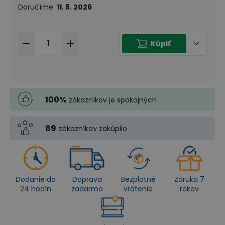
Doručíme
:
11. 8. 2026
Kúpiť
100
%
zákazníkov je spokojných
69
zákazníkov zakúpilo
Dodanie do
Doprava
Bezplatné
Záruka 7
24 hodín
zadarmo
vrátenie
rokov