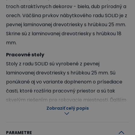
troch atraktívnych dekorov - biela, dub prírodný a
orech. Väčšina prvkov nábytkového radu SOLID je z
pevnej laminovanej drevotriesky s hrúbkou 25 mm.
Skrine sú z laminovanej drevotriesky s hrúbkou 18
mm.
Pracovné stoly
Stoly z radu SOLID sú vyrobené z pevnej
laminovanej drevotriesky s hrúbkou 25 mm. Sú
ponúkané aj vo variante doplnenom o prísediace
časti, ktoré rozšíria pracovný priestor a sú tak
skvelým riešením pre rokovacie miestnosti. Ďalším
Zobraziť celý popis
prvkom, o ktorý je možné pracovné miesto rozšíriť,
je praktická lavica v rovnakom dizajne. Stoly aj
lavice sú olepené 1mm ABS hranou.
PARAMETRE