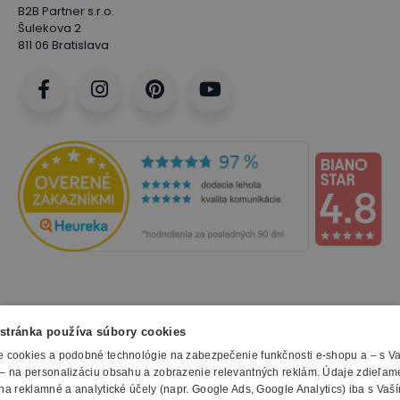
B2B Partner s.r.o.
Šulekova 2
811 06 Bratislava
NAKUPOVANIE
stránka používa súbory cookies
 cookies a podobné technológie na zabezpečenie funkčnosti e-shopu a – s V
Všetko o nákupe
– na personalizáciu obsahu a zobrazenie relevantných reklám. Údaje zdieľam
SLUŽBY
Obchodné podmienky
na reklamné a analytické účely (napr. Google Ads, Google Analytics) iba s Vaš