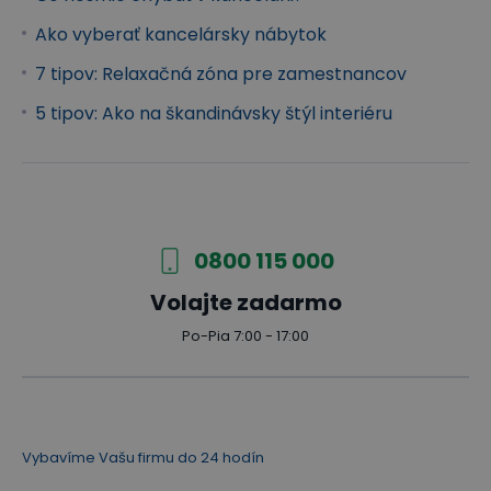
Ako vyberať kancelársky nábytok
7 tipov: Relaxačná zóna pre zamestnancov
5 tipov: Ako na škandinávsky štýl interiéru
0800 115 000
Volajte zadarmo
Po-Pia 7:00 - 17:00
Vybavíme Vašu firmu do 24 hodín