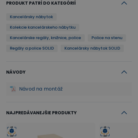
PRODUKT PATRÍ DO KATEGÓRIÍ
ABS hranou 2 mm. Kovové držadlá skriniek a
kontejnerov sú z lešteného hliníka.
Kancelársky nábytok
polica s nosnosťou až 15 kg pri rovnomernom zaťažení
Kolekcie kancelárskeho nábytku
Kancelárske regály, knižnice, police
Police na stenu
Inšpirujte sa našimi návrhmi
Regály a police SOLID
Kancelársky nábytok SOLID
Inšpirujte sa návrhmi interiérov z radu
kancelárskeho nábytku SOLID v našom
virtuálnom showroome
a rovno si
NÁVODY
objednajte jednotlivé prvky nábytku, ktoré
vás zaujmú!
Návod na montáž
NAJPREDÁVANEJŠIE PRODUKTY
+
+
+
+
+
+