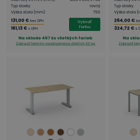
Typ dosky
:
rovný
Typ dosky
:
Výška stola (mm)
:
750
Výška stola 
131,00 €
264,00 €
bez DPH
be
Vybrať
farbu
161,13 €
324,72 €
s DPH
s 
Na sklade
457 ks všetkých farieb
Na skl
Zobraziť termíny naskladnenia
ďalších 50 ks
Zobraziť te