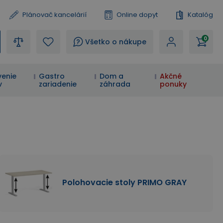
Plánovač kancelárií
Online dopyt
Katalóg
0
?
Všetko o nákupe
enie
Gastro
Dom a
Akčné
v
zariadenie
záhrada
ponuky
Polohovacie stoly PRIMO GRAY