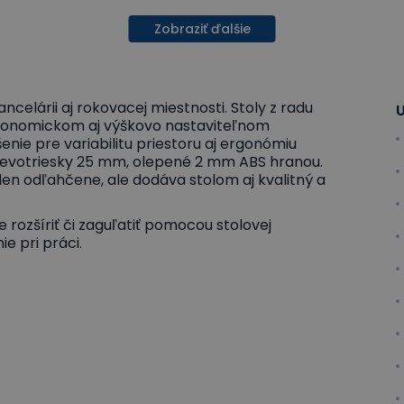
Zobraziť ďalšie
ancelárii aj rokovacej miestnosti. Stoly z radu
U
onomickom aj výškovo nastaviteľnom
nie pre variabilitu priestoru aj ergonómiu
drevotriesky 25 mm, olepené 2 mm ABS hranou.
len odľahčene, ale dodáva stolom aj kvalitný a
rozšíriť či zaguľatiť pomocou stolovej
e pri práci.