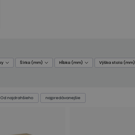
ky
Šírka (mm)
Hĺbka (mm)
Výška stola (mm)
Od najdrahšieho
najpredávanejšie