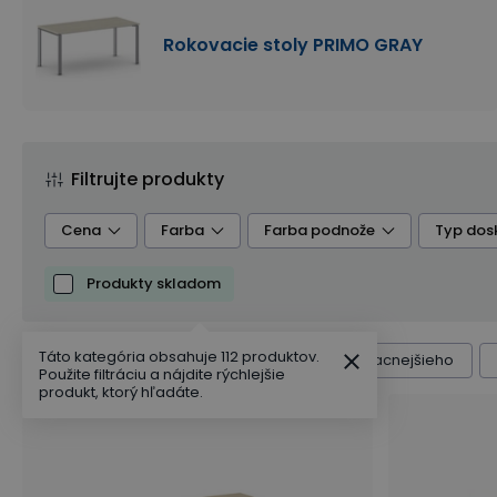
Rokovacie stoly PRIMO GRAY
Filtrujte produkty
Cena
Farba
Farba podnože
Typ dos
Produkty skladom
Hrúbka dosky (mm)
Zdvíhací
Skladací
Táto kategória obsahuje 112 produktov.
Radenie produktov
Výchozí
Od najlacnejšieho
Použite filtráciu a nájdite rýchlejšie
produkt, ktorý hľadáte.