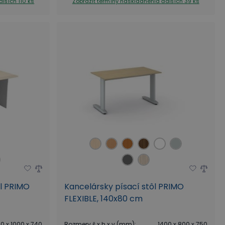
alších 110 ks
Zobraziť termíny naskladnenia
ďalších 39 ks
ôl PRIMO
Kancelársky písací stôl PRIMO
FLEXIBLE, 140x80 cm
0 x 1000 x 740
Rozmery š x h x v (mm)
:
1400 x 800 x 750