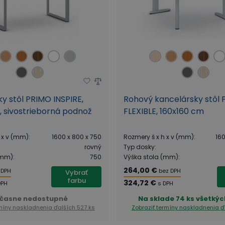
y stôl PRIMO INSPIRE,
Rohový kancelársky stôl
 sivostrieborná podnož
FLEXIBLE, 160x160 cm
 x v (mm)
:
1600 x 800 x 750
Rozmery š x h x v (mm)
:
160
rovný
Typ dosky
:
(mm)
:
750
Výška stola (mm)
:
264,00 €
 DPH
bez DPH
Vybrať
farbu
324,72 €
DPH
s DPH
časne nedostupné
Na sklade
74 ks všetkýc
rmíny naskladnenia
ďalších 527 ks
Zobraziť termíny naskladnenia
ď