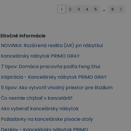
1
2
3
4
5
…
8
žitočné informácie
NOVINKA: Rozšírená realita (AR) pri nábytku!
Kancelársky nábytok PRIMO GRAY
7 tipov: Domáca pracovňa podľa Feng Shui
Inšpirácia - Kancelársky nábytok PRIMO GRAY
5 tipov: Ako vytvoriť vhodný priestor pre štúdium
Čo nesmie chýbať v kancelárii?
Ako vyberať kancelársky nábytok
Požiadavky na kancelárske písacie stoly
Dezény - Kancelársky nábytok PRIMO