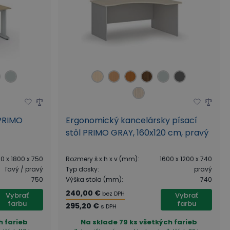
 PRIMO
Ergonomický kancelársky písací
stôl PRIMO GRAY, 160x120 cm, pravý
0 x 1800 x 750
Rozmery š x h x v (mm)
:
1600 x 1200 x 740
ľavý / pravý
Typ dosky
:
pravý
750
Výška stola (mm)
:
740
240,00 €
bez DPH
Vybrať
Vybrať
farbu
farbu
295,20 €
s DPH
h farieb
Na sklade
79 ks všetkých farieb