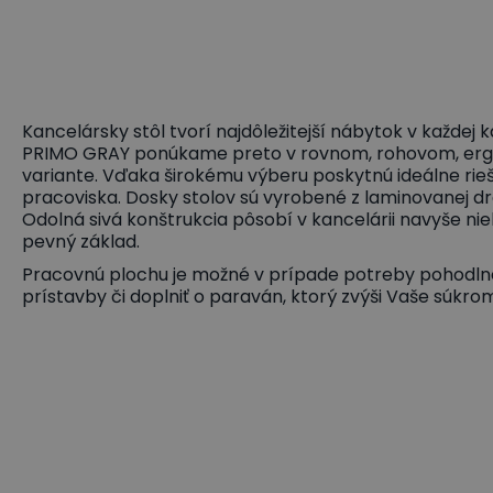
Kancelársky stôl tvorí najdôležitejší nábytok v každej k
PRIMO GRAY ponúkame preto v rovnom, rohovom, erg
variante. Vďaka širokému výberu poskytnú ideálne rieše
pracoviska. Dosky stolov sú vyrobené z laminovanej 
Odolná sivá konštrukcia pôsobí v kancelárii navyše nie
pevný základ.
Pracovnú plochu je možné v prípade potreby pohodlne 
prístavby či doplniť o paraván, ktorý zvýši Vaše súkromi