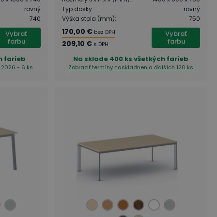
rovný
Typ dosky
:
rovný
740
Výška stola (mm)
:
750
170,00 €
bez DPH
Vybrať
Vybrať
farbu
farbu
209,10 €
s DPH
h farieb
Na sklade
400 ks všetkých farieb
. 2026 - 6 ks
Zobraziť termíny naskladnenia
ďalších 120 ks