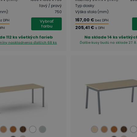
ľavý / pravý
Typ dosky
:
(mm)
:
750
Výška stola (mm)
:
167,00 €
z DPH
bez DPH
Vybrať
farbu
205,41 €
DPH
s DPH
ade
112 ks všetkých farieb
Na sklade
14 ks všetkýc
rmíny naskladnenia
ďalších 68 ks
Ďalšie kusy budú na sklade 27. 8