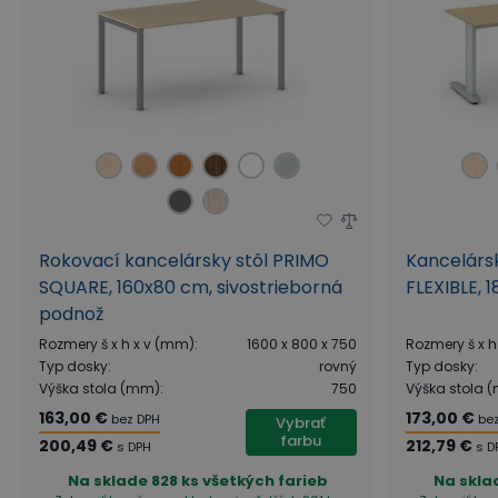
Rokovací kancelársky stôl PRIMO
Kancelársk
SQUARE, 160x80 cm, sivostrieborná
FLEXIBLE, 
podnož
Rozmery š x h x v (mm)
:
1600 x 800 x 750
Rozmery š x h
Typ dosky
:
rovný
Typ dosky
:
Výška stola (mm)
:
750
Výška stola 
163,00 €
173,00 €
bez DPH
be
Vybrať
farbu
200,49 €
212,79 €
s DPH
s D
Na sklade
828 ks všetkých farieb
Na skla