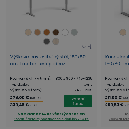
Výškovo nastaviteľný stôl, 180x80
Kancelársk
cm, 1 motor, sivá podnož
160x80 cm,
Rozmery š x h x v (mm)
:
1800 x 800 x 745-1235
Rozmery š x h
Typ dosky
:
rovný
Typ dosky
:
Výška stola (mm)
:
745 - 1235
Výška stola 
276,00 €
211,00 €
bez DPH
bez
Vybrať
farbu
339,48 €
259,53 €
s DPH
s 
Na sklade
614 ks všetkých farieb
Do
Zobraziť termíny naskladnenia
ďalších 240 ks
Zobraziť te