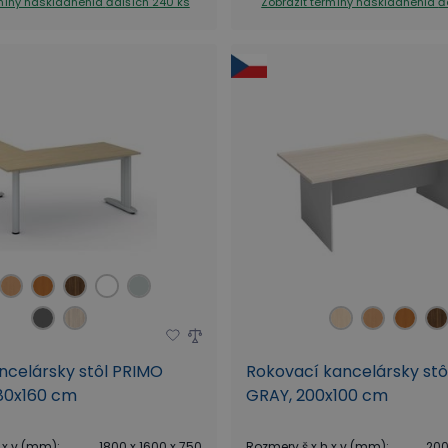
rmíny naskladnenia
ďalších 240 ks
Zobraziť termíny naskladnenia
ď
ncelársky stôl PRIMO
Rokovací kancelársky st
180x160 cm
GRAY, 200x100 cm
 x v (mm)
:
1800 x 1600 x 750
Rozmery š x h x v (mm)
:
200