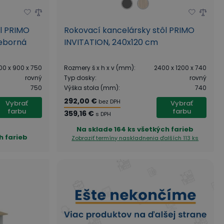
ôl PRIMO
Rokovací kancelársky stôl PRIMO
ieborná
INVITATION, 240x120 cm
00 x 900 x 750
Rozmery š x h x v (mm)
:
2400 x 1200 x 740
rovný
Typ dosky
:
rovný
750
Výška stola (mm)
:
740
292,00 €
bez DPH
Vybrať
Vybrať
farbu
farbu
359,16 €
s DPH
Na sklade
164 ks všetkých farieb
h farieb
Zobraziť termíny naskladnenia
ďalších 113 ks