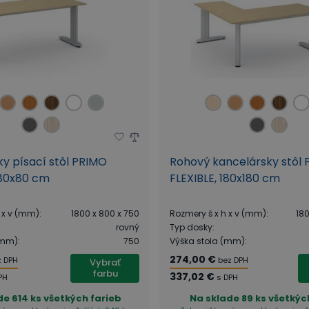
y písací stôl PRIMO
Rohový kancelársky stôl
180x80 cm
FLEXIBLE, 180x180 cm
 x v (mm)
:
1800 x 800 x 750
Rozmery š x h x v (mm)
:
180
rovný
Typ dosky
:
(mm)
:
750
Výška stola (mm)
:
274,00 €
z DPH
bez DPH
Vybrať
farbu
337,02 €
PH
s DPH
de
614 ks všetkých farieb
Na sklade
89 ks všetkýc