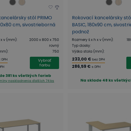
kancelársky stôl PRIMO
Rokovací kancelársky st
0x80 cm, sivostrieborná
BASIC, 180x90 cm, sivostr
podnož
 x v (mm)
:
2000 x 800 x 750
Rozmery š x h x v (mm)
:
18
rovný
Typ dosky
:
(mm)
:
750
Výška stola (mm)
:
233,00 €
z DPH
bez DPH
Vybrať
farbu
286,59 €
DPH
s DPH
de
381 ks všetkých farieb
Na sklade
48 ks všetkýc
ermíny naskladnenia
ďalších 74 ks