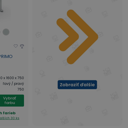
 PRIMO
0 x 1600 x 750
ľavý / pravý
750
Vybrať
farbu
h farieb
alších 30 ks