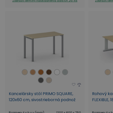
Zobraziť termíny naskladnenia
ďalších 261 ks
Zobraziť te
Kancelársky stôl PRIMO SQUARE,
Rohový ka
120x60 cm, sivostrieborná podnož
FLEXIBLE, 
Rozmery š x h x v (mm)
:
1200 x 600 x 750
Rozmery š x h