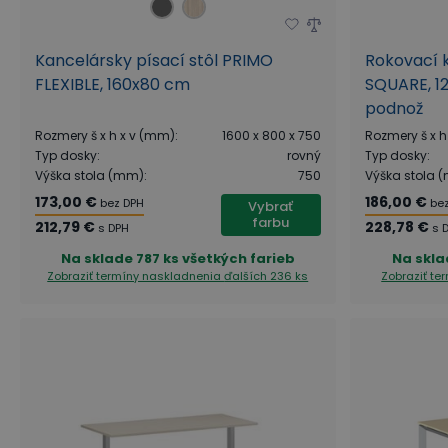
Kancelársky písací stôl PRIMO
Rokovací 
FLEXIBLE, 160x80 cm
SQUARE, 12
podnož
Rozmery š x h x v (mm)
:
1600 x 800 x 750
Rozmery š x h
Typ dosky
:
rovný
Typ dosky
:
Výška stola (mm)
:
750
Výška stola 
173,00 €
186,00 €
bez DPH
be
Vybrať
farbu
212,79 €
228,78 €
s DPH
s 
Na sklade
787 ks všetkých farieb
Na skla
Zobraziť termíny naskladnenia
ďalších 236 ks
Zobraziť t