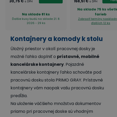
30,75 €
168,51 €
s DPH
s DPH
Na sklade
75 ks všet
Na sklade
81 ks
farieb
Ďalšie kusy budú na sklade 21. 8.
Zobraziť termíny nasklad
2026 - 29 ks
ďalších 12 ks
Kontajnery a komody k stolu
Úložný priestor v okolí pracovnej dosky je
možné ľahko doplniť o
prístavné, mobilné
kancelárske kontajnery
. Pojazdné
kancelárske kontajnery ľahko schováte pod
pracovnú dosku stola PRIMO GRAY. Prístavné
kontajnery vám naopak vašu pracovnú dosku
predĺžia.
Na uloženie väčšieho množstva dokumentov
priamo pri pracovnej doske sú vhodným