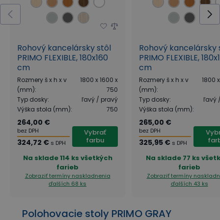
Rohový kancelársky stôl
Rohový kancelársky 
PRIMO FLEXIBLE, 180x160
PRIMO FLEXIBLE, 180x
cm
cm
Rozmery š x h x v
1800 x 1600 x
Rozmery š x h x v
1800 x
(mm)
:
750
(mm)
:
Typ dosky
:
ľavý / pravý
Typ dosky
:
ľavý 
Výška stola (mm)
:
750
Výška stola (mm)
:
264,00 €
265,00 €
bez DPH
bez DPH
Vybrať
Vyb
farbu
far
324,72 €
325,95 €
s DPH
s DPH
Na sklade
114 ks všetkých
Na sklade
77 ks všet
farieb
farieb
Zobraziť termíny naskladnenia
Zobraziť termíny nasklad
ďalších 68 ks
ďalších 43 ks
Polohovacie stoly PRIMO GRAY