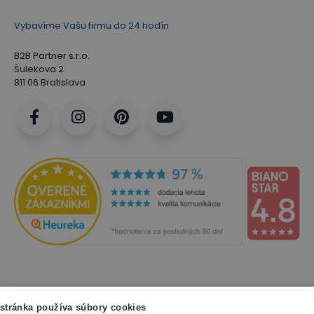
Vybavíme Vašu firmu do 24 hodín
B2B Partner s.r.o.
Šulekova 2
811 06 Bratislava
NAKUPOVANIE
stránka používa súbory cookies