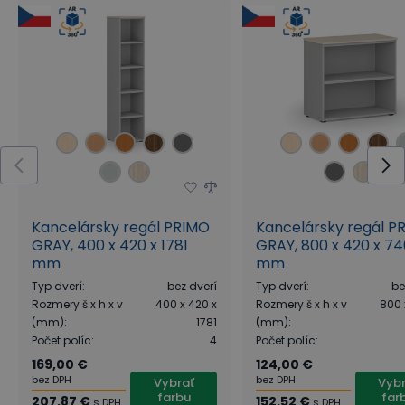
Kancelársky regál PRIMO
Kancelársky regál P
GRAY, 400 x 420 x 1781
GRAY, 800 x 420 x 74
mm
mm
Typ dverí
:
bez dverí
Typ dverí
:
be
Rozmery š x h x v
400 x 420 x
Rozmery š x h x v
800 
(mm)
:
1781
(mm)
:
Počet políc
:
4
Počet políc
:
169,00 €
124,00 €
bez DPH
bez DPH
Vybrať
Vybr
farbu
far
207,87 €
152,52 €
s DPH
s DPH