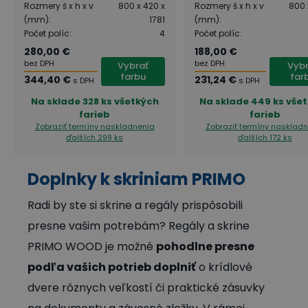
1781 mm
Rozmery š x h x v
800 x 420 x
Rozmery š x h x v
800 
(mm)
:
1781
(mm)
:
Počet políc
:
4
Počet políc
:
280,00 €
188,00 €
bez DPH
bez DPH
Vybrať
Vybr
farbu
far
344,40 €
231,24 €
s DPH
s DPH
Na sklade
328 ks všetkých
Na sklade
449 ks vše
farieb
farieb
Zobraziť termíny naskladnenia
Zobraziť termíny nasklad
ďalších 299 ks
ďalších 172 ks
Doplnky k skriniam PRIMO
Radi by ste si skrine a regály prispôsobili
presne vašim potrebám? Regály a skrine
PRIMO WOOD je možné
pohodlne presne
podľa vašich potrieb doplniť
o krídlové
dvere rôznych veľkostí či praktické zásuvky