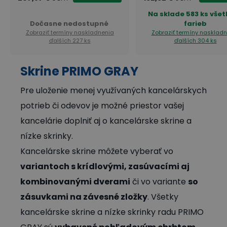
Na sklade
583 ks vše
Dočasne nedostupné
farieb
Zobraziť termíny naskladnenia
Zobraziť termíny nasklad
ďalších 227 ks
ďalších 304 ks
Skrine PRIMO GRAY
Pre uloženie menej využívaných kancelárskych
potrieb či odevov je možné priestor vašej
kancelárie doplniť aj o kancelárske skrine a
nízke skrinky.
Kancelárske skrine môžete vyberať vo
variantoch s krídlovými, zasúvacími aj
kombinovanými dverami
či vo variante
so
zásuvkami na závesné zložky
. Všetky
kancelárske skrine a nízke skrinky radu PRIMO