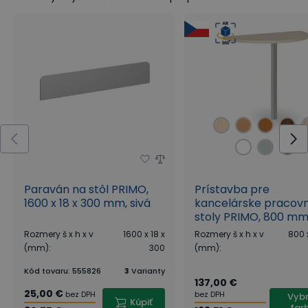
Paraván na stôl PRIMO,
Prístavba pre
1600 x 18 x 300 mm, sivá
kancelárske pracov
stoly PRIMO, 800 m
Rozmery š x h x v
1600 x 18 x
Rozmery š x h x v
800 
(mm)
:
300
(mm)
:
Kód tovaru
:
555826
3
Varianty
137,00 €
25,00 €
bez DPH
bez DPH
Vybr
Kúpiť
far