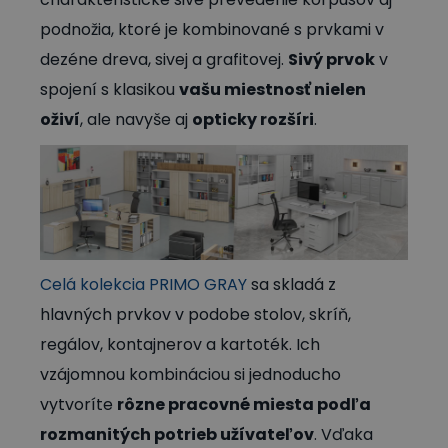
podnožia, ktoré je kombinované s prvkami v
dezéne dreva, sivej a grafitovej.
Sivý prvok
v
spojení s klasikou
vašu miestnosť nielen
oživí
, ale navyše aj
opticky rozšíri
.
Celá kolekcia PRIMO GRAY
sa skladá z
hlavných prvkov v podobe stolov, skríň,
regálov, kontajnerov a kartoték. Ich
vzájomnou kombináciou si jednoducho
vytvoríte
rôzne pracovné miesta podľa
rozmanitých potrieb užívateľov
. Vďaka