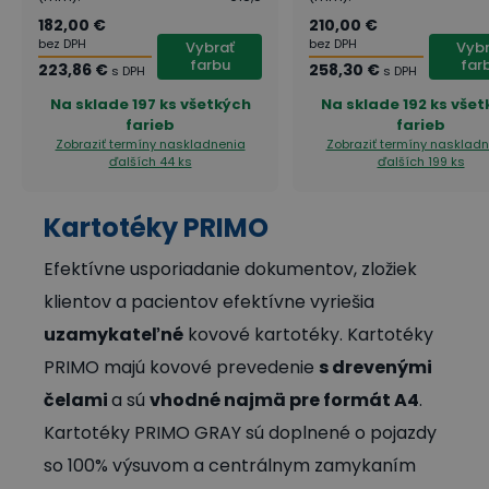
182,00 €
210,00 €
bez DPH
bez DPH
Vybrať
Vybr
farbu
far
223,86 €
258,30 €
s DPH
s DPH
Na sklade
197 ks všetkých
Na sklade
192 ks vše
farieb
farieb
Zobraziť termíny naskladnenia
Zobraziť termíny nasklad
ďalších 44 ks
ďalších 199 ks
Kartotéky PRIMO
Efektívne usporiadanie dokumentov, zložiek
klientov a pacientov efektívne vyriešia
uzamykateľné
kovové kartotéky. Kartotéky
PRIMO majú kovové prevedenie
s drevenými
čelami
a sú
vhodné najmä pre formát A4
.
Kartotéky PRIMO GRAY sú doplnené o pojazdy
so 100% výsuvom a centrálnym zamykaním