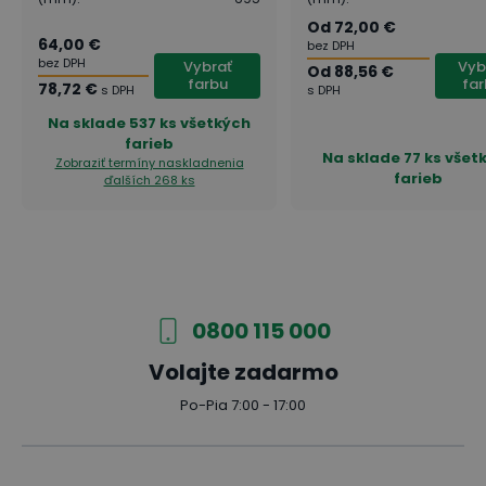
Od
72,00 €
64,00 €
bez DPH
bez DPH
Vybrať
Vyb
Od
88,56 €
farbu
fa
78,72 €
s DPH
s DPH
Na sklade
537 ks všetkých
farieb
Na sklade
77 ks všet
Zobraziť termíny naskladnenia
farieb
ďalších 268 ks
0800 115 000
Volajte zadarmo
Po-Pia 7:00 - 17:00