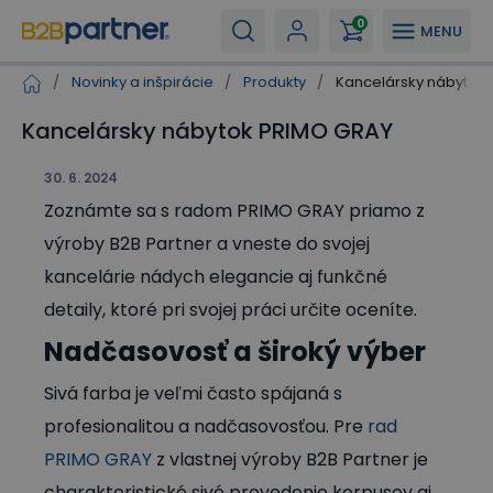
0
MENU
/
Novinky a inšpirácie
/
Produkty
/
Kancelársky nábytok
Kancelársky nábytok PRIMO GRAY
30. 6. 2024
Zoznámte sa s radom PRIMO GRAY priamo z
výroby B2B Partner a vneste do svojej
kancelárie nádych elegancie aj funkčné
detaily, ktoré pri svojej práci určite oceníte.
Nadčasovosť a široký výber
Sivá farba je veľmi často spájaná s
profesionalitou a nadčasovosťou. Pre
rad
PRIMO GRAY
z vlastnej výroby B2B Partner je
charakteristické sivé prevedenie korpusov aj