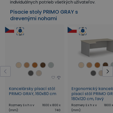
individuálnych potrieb všetkých užívateľov.
Písacie stoly PRIMO GRAY s
drevenými nohami
Kancelársky písací stôl
Ergonomický kancel
PRIMO GRAY, 160x80 cm
písací stôl PRIMO GR
180x120 cm, ľavý
Rozmery š x h x v
1600 x 800 x
Rozmery š x h x v
1800 x
(mm)
:
740
(mm)
: