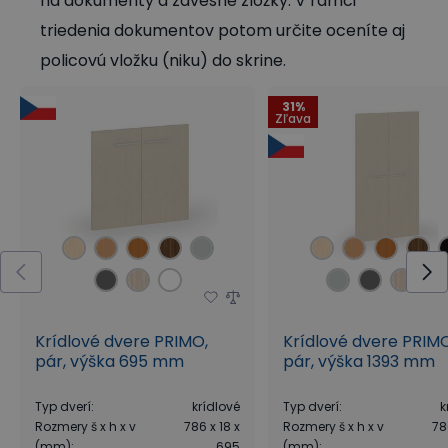
na dokumenty a závesné zložky. V rámci
triedenia dokumentov potom určite oceníte aj
policovú vložku (niku) do skrine.
31%
Zľava
Krídlové dvere PRIMO,
Krídlové dvere PRIMO
pár, výška 695 mm
pár, výška 1393 mm
Typ dverí
:
krídlové
Typ dverí
:
k
Rozmery š x h x v
786 x 18 x
Rozmery š x h x v
78
(mm)
:
695
(mm)
: