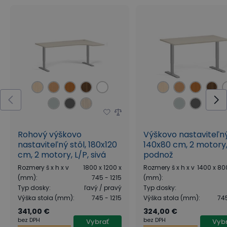
Rohový výškovo
Výškovo nastaviteľný
nastaviteľný stôl, 180x120
140x80 cm, 2 motory,
cm, 2 motory, L/P, sivá
podnož
podnož
Rozmery š x h x v
1800 x 1200 x
Rozmery š x h x v
1400 x 80
(mm)
:
745 - 1215
(mm)
:
Typ dosky
:
ľavý / pravý
Typ dosky
:
Výška stola (mm)
:
745 - 1215
Výška stola (mm)
:
745
341,00 €
324,00 €
bez DPH
bez DPH
Vybrať
Vyb