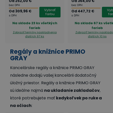
Od
252,00 €
Od
364,00 €
bez DPH
bez DPH
Vybrať
Vyb
Od
309,96 €
Od
447,72 €
farbu
fa
s DPH
s DPH
Na sklade
23 ks všetkých
Na sklade
67 ks všet
farieb
farieb
Zobraziť termíny naskladnenia
Zobraziť termíny nasklad
ďalších 97 ks
ďalších 10 ks
Regály a knižnice PRIMO
GRAY
Kancelárske regály a knižnice PRIMO GRAY
následne dodajú vašej kancelárii dodatočný
úložný priestor. Regály a knižnice PRIMO GRAY
sú ideálne najmä
na ukladanie zakladačov
,
ktoré potrebujete mať
kedykoľvek po ruke a
na očiach
: