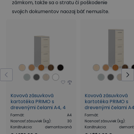
zámkom, takže sa o stratu či poškodenie
svojich dokumentov naozaj báť nemusíte.
Kovová zásuvková
Kovová zásuvková
kartotéka PRIMO s
kartotéka PRIMO s
drevenými čelami A4, 4
drevenými čelami A4
zásuvky, sivý korpus
zásuviek, sivý korpus
Formát
:
A4
Formát
:
Nosnosť zásuviek (kg)
:
30
Nosnosť zásuviek (kg)
:
Konštrukcia
:
demontovaná
Konštrukcia
:
demont