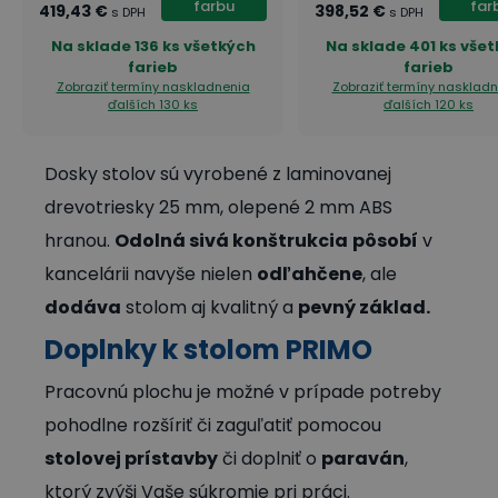
farbu
far
419,43 €
398,52 €
s DPH
s DPH
Na sklade
136 ks všetkých
Na sklade
401 ks vše
farieb
farieb
Zobraziť termíny naskladnenia
Zobraziť termíny nasklad
ďalších 130 ks
ďalších 120 ks
Dosky stolov sú vyrobené z laminovanej
drevotriesky 25 mm, olepené 2 mm ABS
hranou.
Odolná sivá konštrukcia
pôsobí
v
kancelárii navyše nielen
odľahčene
, ale
dodáva
stolom aj kvalitný a
pevný základ.
Doplnky k stolom PRIMO
Pracovnú plochu je možné v prípade potreby
pohodlne rozšíriť či zaguľatiť pomocou
stolovej prístavby
či doplniť o
paraván
,
ktorý zvýši Vaše súkromie pri práci.