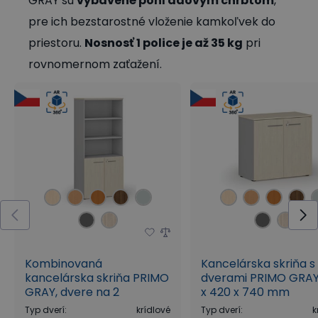
GRAY sú
vybavené pohľadovým chrbtom
,
pre ich bezstarostné vloženie kamkoľvek do
priestoru.
Nosnosť 1 police je až 35 kg
pri
rovnomernom zaťažení.
Kombinovaná
Kancelárska skriňa s
kancelárska skriňa PRIMO
dverami PRIMO GRAY
GRAY, dvere na 2
x 420 x 740 mm
poschodia, 800 x 420 x
Typ dverí
:
krídlové
Typ dverí
:
k