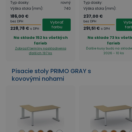
Typ dosky
:
rovný
Typ dosky
:
Výška stola (mm)
:
740
Výška stola (mm)
:
186,00 €
237,00 €
bez DPH
bez DPH
Vybrať
Vyb
farbu
far
228,78 €
291,51 €
s DPH
s DPH
Na sklade
152 ks všetkých
Na sklade
73 ks všet
farieb
farieb
Zobraziť termíny naskladnenia
Ďalšie kusy budú na sklade 
ďalších 197 ks
2026 - 10 ks
Písacie stoly PRIMO GRAY s
kovovými nohami