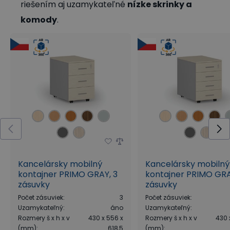
riešením aj uzamykateľné
nízke skrinky a
komody
.
Kancelársky mobilný
Kancelársky mobilný
kontajner PRIMO GRAY, 3
kontajner PRIMO GRA
zásuvky
zásuvky
Počet zásuviek
:
3
Počet zásuviek
:
Uzamykateľný
:
áno
Uzamykateľný
:
Rozmery š x h x v
430 x 556 x
Rozmery š x h x v
430 
(mm)
:
618,5
(mm)
: