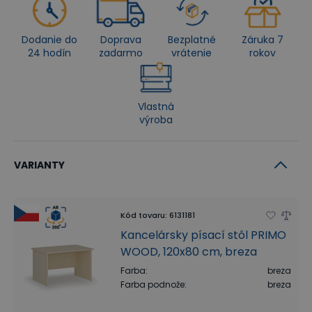
Dodanie do
Doprava
Bezplatné
Záruka 7
24 hodín
zadarmo
vrátenie
rokov
Vlastná
výroba
VARIANTY
Kód tovaru
:
6131181
Kancelársky písací stôl PRIMO
WOOD, 120x80 cm, breza
Farba
:
breza
Farba podnože
:
breza