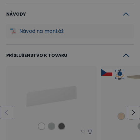
NÁVODY
Návod na montáž
PRÍSLUŠENSTVO K TOVARU
Doplnky pre viac miesta i súkromia
Pokiaľ by ste chceli rozšíriť pracovnú plochu či Váš
stôl ľahko zaguľatiť, kúpte si k stolu klasickú alebo
rohovú prístavbu. Ľahko ju pripojíte k bočnej strane
stolov PRIMO WOOD. Pokiaľ preferujete pri práci