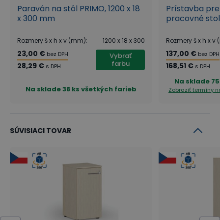
súkromie, odporúčame zakúpiť paraván, ktorý je
Paraván na stôl PRIMO, 1200 x 18
Prístavba pre
x 300 mm
pracovné sto
vždy prispôsobený podľa konkrétnej šírky stola.
Rozmery š x h x v (mm)
:
1200 x 18 x 300
Rozmery š x h x v
23,00 €
137,00 €
bez DPH
bez DPH
Vybrať
farbu
28,29 €
168,51 €
s DPH
s DPH
Na sklade
75
Na sklade
38 ks všetkých farieb
Zobraziť termíny 
SÚVISIACI TOVAR
Rad kancelárskeho nábytku
PRIMO WOOD