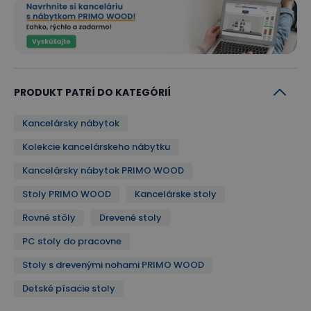
PRODUKT PATRÍ DO KATEGÓRIÍ
Kancelársky nábytok
Stabilita a odolnosť stolov
Kolekcie kancelárskeho nábytku
Kancelársky stôl PRIMO WOOD je postavený na
Kancelársky nábytok PRIMO WOOD
pozdĺžnom podnoží doplnenom o krycí panel.
Stoly PRIMO WOOD
Kancelárske stoly
Oboje z laminovanej drevotriesky s hrúbkou 18 mm
Rovné stôly
Drevené stoly
a ABS hranou v rovnakom dezéne. Vďaka tomu
PC stoly do pracovne
vytvára pevný základ s dostatočnou stabilitou pri
Stoly s drevenými nohami PRIMO WOOD
každodennom používaní.
Detské písacie stoly