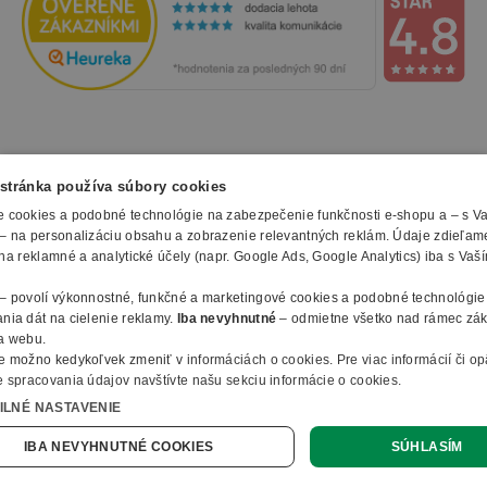
pracovný priestor, ale taktiež zaistia členenie
plochy či pomôžu zvýšiť Vaše súkromie pri práci.
Kontajnery
Pojazdné a prístavné kontajnery PRIMO WOOD
skvele dopĺňajú rad o úložný priestor priamo pri
NAKUPOVANIE
stránka používa súbory cookies
stole. Majú podľa variantu 3 alebo 4 zásuvky,
 cookies a podobné technológie na zabezpečenie funkčnosti e-shopu a – s V
doplnené o držadlá z lešteného hliníka. Nechýba ani
Všetko o nákupe
– na personalizáciu obsahu a zobrazenie relevantných reklám. Údaje zdieľam
SLUŽBY
Obchodné podmienky
centrálne zamykanie s cylindrickým zámkom s 2
na reklamné a analytické účely (napr. Google Ads, Google Analytics) iba s Vaš
Doprava a montáž
Naše katalógy
kľúčmi.
– povolí výkonnostné, funkčné a marketingové cookies a podobné technológie
Spôsoby platby
O FIRME
Reklamačný formulár
nia dát na cielenie reklamy.
Iba nevyhnutné
– odmietne všetko nad rámec zá
Regály a kni
žnice
Záruky, servis a reklamácie
E-procurement
a webu.
O nás
Ochrana osobných údajov
e možno kedykoľvek zmeniť v
informáciách o cookies
.
Pre viac informácií či o
Vlastná výroba nábytku
Regály a knižnice PRIMO WOOD zaistia, že budete
Kontakty
 spracovania údajov navštívte našu sekciu informácie o cookies.
© 2010 - 2026 B2B Partner s.r.o. - Všetky práva vyhradené.
Informácie o cookies
Vyhlásenie o prístupnosti
Členstvo v organizáciach
mať všetky svoje dokumenty ihneď po ruke, na
ILNÉ NASTAVENIE
Profesionálny e-shop na mieru
Ako nakupovať
B2B Partner ČR
očiach a prehľadne usporiadané. Vyznačujú sa
Online dopyt
IBA NEVYHNUTNÉ COOKIES
SÚHLASÍM
B2B Partner Poľsko
sivým prevedením korpusov, pevnými policami s
B2B Partner Nemecko