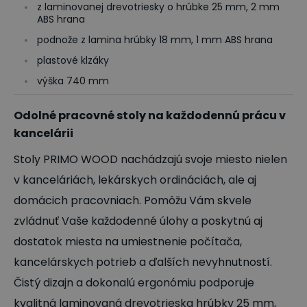
z laminovanej drevotriesky o hrúbke 25 mm, 2 mm
ABS hrana
podnože z lamina hrúbky 18 mm, 1 mm ABS hrana
plastové klzáky
výška 740 mm
Odolné pracovné stoly na každodennú prácu v
kancelárii
Stoly PRIMO WOOD nachádzajú svoje miesto nielen
v kanceláriách, lekárskych ordináciách, ale aj
domácich pracovniach. Pomôžu Vám skvele
zvládnuť Vaše každodenné úlohy a poskytnú aj
dostatok miesta na umiestnenie počítača,
kancelárskych potrieb a ďalších nevyhnutností.
Čistý dizajn a dokonalú ergonómiu podporuje
kvalitná laminovaná drevotrieska hrúbky 25 mm,