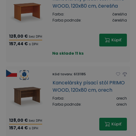
WOOD, 120x80 cm, čerešňa
Farba
:
čerešňa
Farba podnože
:
čerešňa
128,00 €
bez DPH
Kúpiť
157,44 €
s DPH
Na sklade
11 ks
Kód tovaru
:
6131185
Kancelársky písací stôl PRIMO
WOOD, 120x80 cm, orech
Farba
:
orech
Farba podnože
:
orech
128,00 €
bez DPH
Kúpiť
157,44 €
s DPH