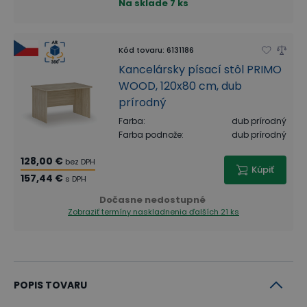
Na sklade
7 ks
Kód tovaru
:
6131186
Kancelársky písací stôl PRIMO
WOOD, 120x80 cm, dub
prírodný
Farba
:
dub prírodný
Farba podnože
:
dub prírodný
128,00 €
bez DPH
Kúpiť
157,44 €
s DPH
Dočasne nedostupné
Zobraziť termíny naskladnenia
ďalších 21 ks
POPIS TOVARU