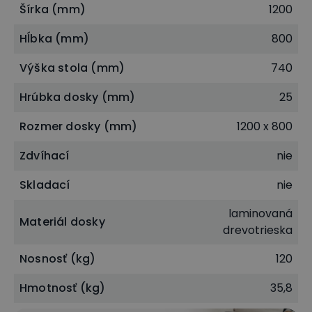
Rovný kancelársky stôl PRIMO WOOD ponúkame v
Šírka (mm)
1200
4 rôznych variantoch podľa šírky hornej pracovnej
Hĺbka (mm)
800
dosky. Šírku pracovnej dosky môžete vyberať od
Výška stola (mm)
740
1200, 1400, 1600 až do 1800 mm. Výška 740 mm a
hĺbka stola 800 mm zostáva rovnaká pri všetkých
Hrúbka dosky (mm)
25
rozmeroch dosky. Či už si ale vyberiete akýkoľvek
Rozmer dosky (mm)
1200 x 800
variant, vždy budete mať dostatočne veľkú
pracovnú plochu, ktorá poskytne vrátane voľného
Zdvíhací
nie
priestoru aj dostatok miesta na umiestnenie
Skladací
nie
počítača a kancelárskych potrieb.
laminovaná
Materiál dosky
drevotrieska
Nosnosť (kg)
120
Hmotnosť (kg)
35,8