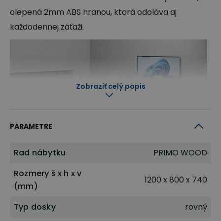
olepená 2mm ABS hranou, ktorá odoláva aj
každodennej záťaži.
Zobraziť celý popis
PARAMETRE
Rad nábytku
PRIMO WOOD
Rozmery š x h x v
1200 x 800 x 740
(mm)
Typ dosky
rovný
Vyberte si rozmer desky, ktorý Vám vyhovuje