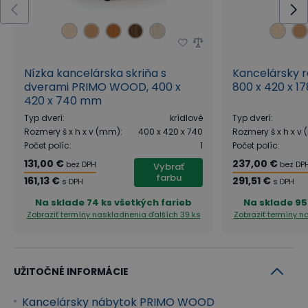
PRIMO WOOD je najobľúbenejšia kolekcia
kancelárskeho nábytku priamo z výroby B2B
Partner a zároveň aj klasika, ktorá nikdy neomrzí.
Nízka kancelárska skriňa s
Kancelársky 
Pre kolekciu PRIMO WOOD je charakteristické
dverami PRIMO WOOD, 400 x
800 x 420 x 1
420 x 740 mm
prevedenie všetkých prvkov v drevených tónoch.
Typ dverí
:
krídlové
Typ dverí
:
Celodrevený dizajn jednotlivých prvkov prestupujúci
Rozmery š x h x v (mm)
:
400 x 420 x 740
Rozmery š x h x v
celou kolekciou pôsobí v kancelárii nielen
Počet políc
:
1
Počet políc
:
131,00 €
237,00 €
jednotným, uceleným dojmom, ale zároveň vnáša
bez DPH
bez DP
Vybrať
farbu
161,13 €
291,51 €
s DPH
s DPH
do priestoru aj hrejivý pocit domácej atmosféry,
Na sklade
74 ks všetkých farieb
Na sklade
95
ktorú na svojom pracovisku určite oceníte. Vďaka
Zobraziť termíny naskladnenia
ďalších 39 ks
Zobraziť termíny 
širokému výberu a každodennej praktickosti tak
tvorí kolekcia PRIMO WOOD ideálny nábytok pre
kancelárie, lekárske ordinácie aj domáce pracovne,
UŽITOČNÉ INFORMÁCIE
kde je kladený dôraz najmä na prírodný vzhľad
Kancelársky nábytok PRIMO WOOD