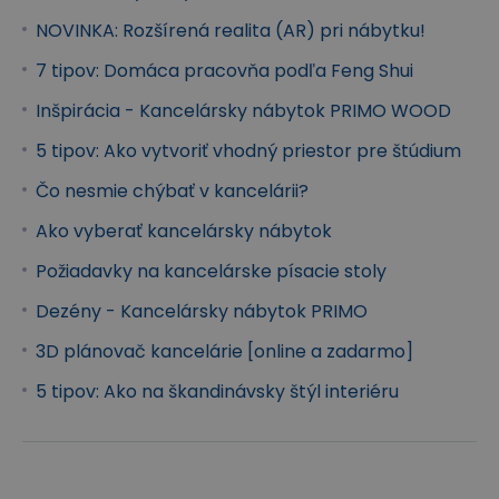
nábytku.
NOVINKA: Rozšírená realita (AR) pri nábytku!
Inšpirujte sa našimi návrhmi
7 tipov: Domáca pracovňa podľa Feng Shui
Inšpirujte sa návrhmi interiérov z radu
Inšpirácia - Kancelársky nábytok PRIMO WOOD
kancelárskeho nábytku PRIMO WOOD v
5 tipov: Ako vytvoriť vhodný priestor pre štúdium
našom
virtuálnom showroome
a rovno si
objednajte jednotlivé prvky nábytku, ktoré
Čo nesmie chýbať v kancelárii?
vás zaujmú!
Ako vyberať kancelársky nábytok
Požiadavky na kancelárske písacie stoly
Dezény - Kancelársky nábytok PRIMO
+
+
+
+
3D plánovač kancelárie [online a zadarmo]
+
+
5 tipov: Ako na škandinávsky štýl interiéru
+
+
+
+
+
+