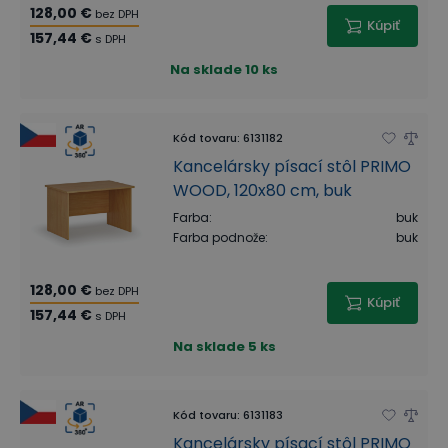
128,00 €
bez DPH
Kúpiť
157,44 €
s DPH
Na sklade
10 ks
Kód tovaru
:
6131182
Kancelársky písací stôl PRIMO
WOOD, 120x80 cm, buk
Farba
:
buk
Farba podnože
:
buk
128,00 €
bez DPH
Kúpiť
157,44 €
s DPH
Na sklade
5 ks
Kód tovaru
:
6131183
Kancelársky písací stôl PRIMO