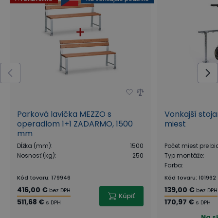
Parková lavička MEZZO s
Vonkajší stoja
operadlom 1+1 ZADARMO, 1500
miest
mm
Dĺžka (mm)
:
1500
Počet miest pre bi
Nosnosť (kg)
:
250
Typ montáže
:
Farba
:
Kód tovaru
:
179946
Kód tovaru
:
101962
416,00 €
139,00 €
bez DPH
bez DPH
Kúpiť
511,68 €
170,97 €
s DPH
s DPH
Na s