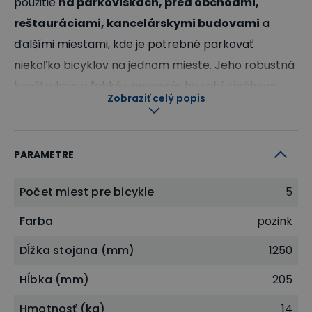
použitie
na parkoviskách, pred obchodmi,
reštauráciami, kancelárskymi budovami
a
ďalšími miestami, kde je potrebné parkovať
niekoľko bicyklov na jednom mieste. Jeho robustná
konštrukcia a ľahké upevnenie ho robí ideálnym
Zobraziť celý popis
riešením na uskladnenie a ochranu bicyklov.
Kapacita: 5 bicyklov
Dĺžka: 1250 mm
PARAMETRE
Hĺbka: 205 mm
Počet miest pre bicykle
5
Výška: 615 mm
Priestor v držiaku pre koleso: 50 mm
Farba
pozink
Materiál: oceľové profily 50 × 20 mm
Dĺžka stojana (mm)
1250
Povrchová úprava: žiarovo zinkované – vysoká
odolnosť proti korózii
Hĺbka (mm)
205
Kotvenie k zemi: áno, na kotvenie do zeme
Hmotnosť (kg)
14
Uchytenie bicykla: za predné alebo zadné koleso