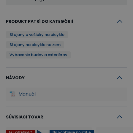
Vhodné pre horské, mestské aj trekingové bicykle so
štandardnou šírkou pneumatík
PRODUKT PATRÍ DO KATEGÓRIÍ
Na okamžité použitie bez nutnosti montáže
Stojany a vešiaky na bicykle
Stojany na bicykle na zem
Vybavenie budov a exteriérov
NÁVODY
Manuál
SÚVISIACI TOVAR
1+1 ZADARMO
Na vonkajšie použitie