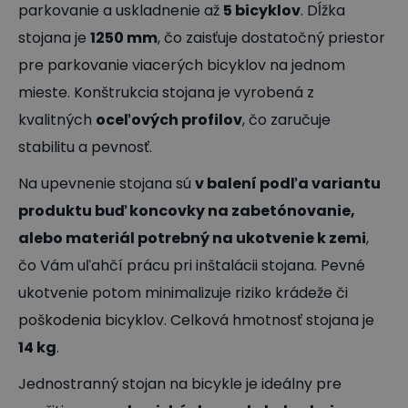
parkovanie a uskladnenie až
5 bicyklov
. Dĺžka
stojana je
1250 mm
, čo zaisťuje dostatočný priestor
pre parkovanie viacerých bicyklov na jednom
mieste. Konštrukcia stojana je vyrobená z
kvalitných
oceľových profilov
, čo zaručuje
stabilitu a pevnosť.
Na upevnenie stojana sú
v balení podľa variantu
produktu buď koncovky na zabetónovanie,
alebo materiál potrebný na ukotvenie k zemi
,
čo Vám uľahčí prácu pri inštalácii stojana. Pevné
ukotvenie potom minimalizuje riziko krádeže či
poškodenia bicyklov. Celková hmotnosť stojana je
14 kg
.
Jednostranný stojan na bicykle je ideálny pre