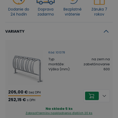
Dodanie do
Doprava
Bezplatné
Záruka 7
24 hodín
zadarmo
vrátenie
rokov
VARIANTY
Kód
:
101378
Typ
na zem na
montáže
:
zabetónovanie
Výška (mm)
:
600
205,00 €
bez DPH
252,15 €
s DPH
Na sklade
5
ks
Zobraziť termíny naskladnenia
ďalších 20 ks