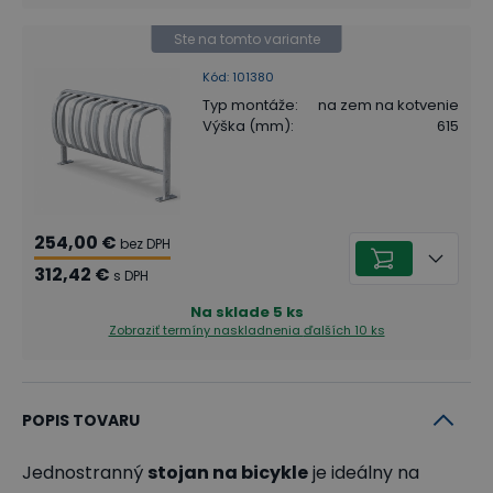
Ste na tomto variante
Kód
:
101380
Typ montáže
:
na zem na kotvenie
Výška (mm)
:
615
254,00 €
bez DPH
312,42 €
s DPH
Na sklade
5
ks
Zobraziť termíny naskladnenia
ďalších 10 ks
POPIS TOVARU
Jednostranný
stojan na bicykle
je ideálny na