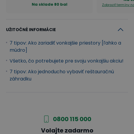
Na sklade
80 bal
Zobraziť termíny 
UŽITOČNÉ INFORMÁCIE
7 tipov: Ako zariadiť vonkajšie priestory [ľahko a
múdro]
Všetko, čo potrebujete pre svoju vonkajšiu akciu!
7 tipov: Ako jednoducho vybaviť reštauračnú
záhradku
0800 115 000
Volajte zadarmo