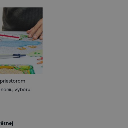
 priestorom
tneniu, výberu
rétnej