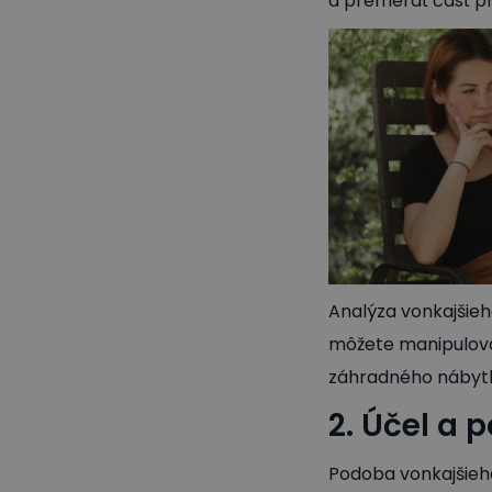
a premerať časť p
Analýza vonkajšieh
môžete manipulovať
záhradného nábytku
2. Účel a 
Podoba vonkajšieh