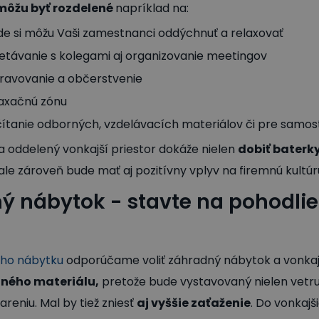
 môžu byť rozdelené
napríklad na:
de si môžu Vaši zamestnanci oddýchnuť a relaxovať
retávanie s kolegami aj organizovanie meetingov
travovanie a občerstvenie
laxačnú zónu
čítanie odborných, vzdelávacích materiálov či pre samo
 oddelený vonkajší priestor dokáže nielen
dobiť baterk
ale zároveň bude mať aj pozitívny vplyv na firemnú kultúr
ý nábytok - stavte na pohodlie
ého nábytku
odporúčame voliť záhradný nábytok a vonkaj
tného materiálu,
pretože bude vystavovaný nielen vetru,
reniu. Mal by tiež zniesť
aj vyššie zaťaženie
. Do vonkajš