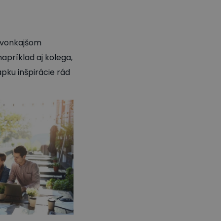
 vonkajšom
apríklad aj kolega,
apku inšpirácie rád