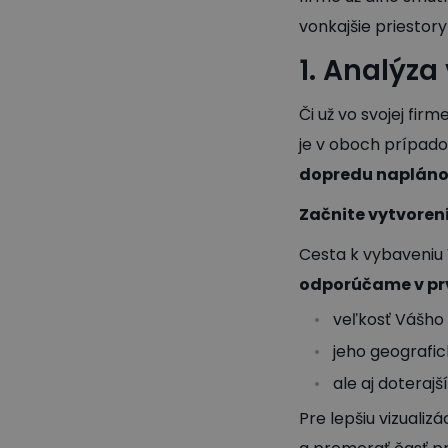
vonkajšie priestor
1. Analýza
Či už vo svojej fir
je v oboch prípadoc
dopredu naplán
Začnite vytvoren
Cesta k vybaveniu
odporúčame v pr
veľkosť Vášho 
jeho geografic
ale aj doterajš
Pre lepšiu vizualiz