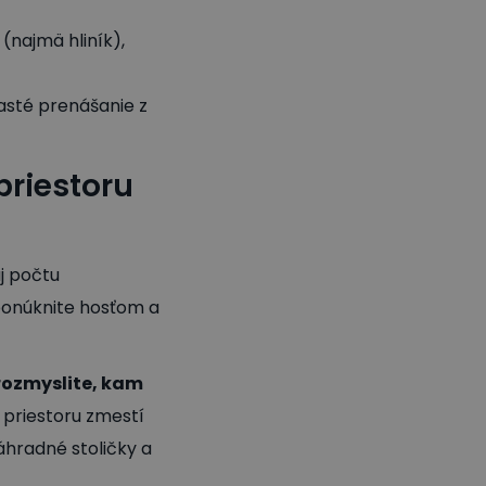
(najmä hliník),
časté prenášanie z
priestoru
j počtu
 ponúknite hosťom a
rozmyslite, kam
 priestoru zmestí
áhradné stoličky a