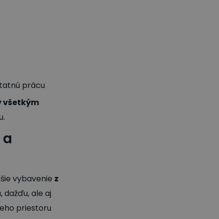
statnú prácu
y všetkým
u.
 a
šie vybavenie
z
 dažďu, ale aj
ieho priestoru