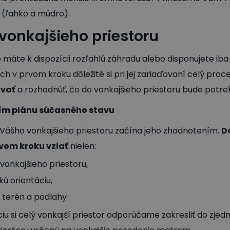
y (ľahko a múdro).
 vonkajšieho priestoru
me máte k dispozícii rozľahlú záhradu alebo disponujete i
h v prvom kroku dôležité si pri jej zariaďovaní celý proce
ovať
a rozhodnúť, čo do vonkajšieho priestoru bude potre
ím plánu súčasného stavu
 Vášho vonkajšieho priestoru začína jeho zhodnotením.
D
vom kroku vziať
nielen:
vonkajšieho priestoru,
kú orientáciu,
í terén a podlahy
áciu si celý vonkajší priestor odporúčame zakresliť do zj