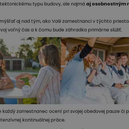
hitektonickému typu budovy, ale najmä
aj osobnostným 
mýšľať aj nad tým, ako Vaši zamestnanci v týchto priest
 svoj voľný čas a k čomu bude záhradka primárne slúžiť.
e každý zamestnanec ocení pri svojej obedovej pauze či 
tenzívnej kontinuálnej práce.