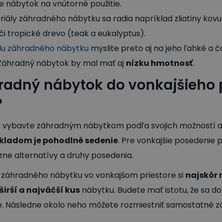
e nábytok na vnútorné použitie.
iály záhradného nábytku sa radia napríklad zliatiny kovu 
či tropické drevo (teak a eukalyptus).
álu záhradného nábytku
myslite preto aj na jeho ľahké a 
 Záhradný nábytok by mal mať aj
nízku hmotnosť
.
hradný nábytok do vonkajšieho 
?
ry vybavte záhradným nábytkom podľa svojich možností a
kladom je pohodlné sedenie
. Pre vonkajšie posedenie
e alternatívy a druhy posedenia.
í záhradného nábytku vo vonkajšom priestore si
najskôr 
širší a najväčší kus
nábytku. Budete mať istotu, že sa do
e. Následne okolo neho môžete rozmiestniť samostatné z