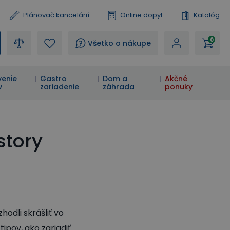
Plánovač kancelárií
Online dopyt
Katalóg
0
?
Všetko o nákupe
enie
Gastro
Dom a
Akčné
v
zariadenie
záhrada
ponuky
story
odli skrášliť vo
ipov, ako zariadiť