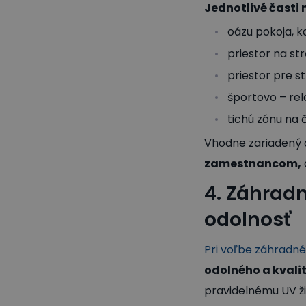
Jednotlivé časti
oázu pokoja, k
priestor na st
priestor pre s
športovo – re
tichú zónu na 
Vhodne zariadený a
zamestnancom,
4. Záhradn
odolnosť
Pri voľbe záhradn
odolného a kvali
pravidelnému UV žia