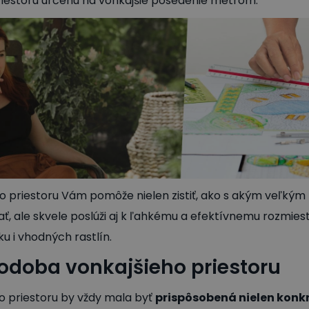
riestoru určenú na vonkajšie posedenie metrom.
o priestoru Vám pomôže nielen zistiť, ako s akým veľkým
, ale skvele poslúži aj k ľahkému a efektívnemu rozmies
 i vhodných rastlín.
podoba vonkajšieho priestoru
o priestoru by vždy mala byť
prispôsobená nielen konk