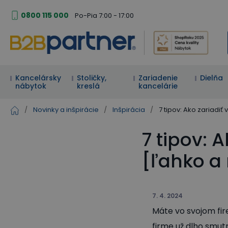
0800 115 000
Po-Pia 7:00 - 17:00
Kancelársky
Stoličky,
Zariadenie
Dielňa
nábytok
kreslá
kancelárie
/
Novinky a inšpirácie
/
Inšpirácia
/
7 tipov: Ako zariadiť
7 tipov: 
[ľahko a
7. 4. 2024
Máte vo svojom fire
firme už dlho smut