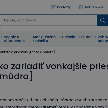
Kontakty
Reklamácie
Regály a
Manipulačná
Balenie
Šatne
Vybav
skladovanie
technika
budo
 vonkajšie priestory [ľahko a múdro]
Ako zariadiť vonkajšie prie
 múdro]
mnom areáli k dispozícii väčšiu záhradu? Alebo ste sa rozh
ne prehliadanú menšiu firemnú terasu? Prinášame Vám 7 t