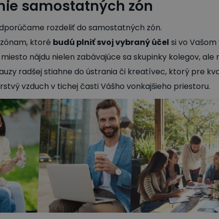
enie samostatných zón
odporúčame rozdeliť do samostatných zón.
zónam, ktoré
budú plniť svoj vybraný účel
si vo Vašom
 miesto nájdu nielen zabávajúce sa skupinky kolegov, ale n
pauzy radšej stiahne do ústrania či kreatívec, ktorý pre kv
stvý vzduch v tichej časti Vášho vonkajšieho priestoru.