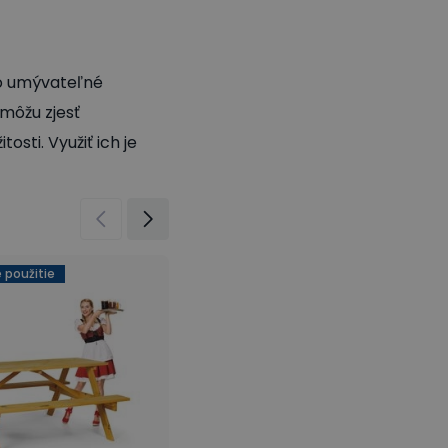
ko umývateľné
 môžu zjesť
sti. Využiť ich je
 použitie
Na vonkajšie použitie