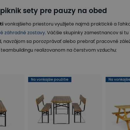
piknik sety pre pauzy na obed
ti
vonkajšieho priestoru využijete najmä praktické a ľah
ové záhradné zostavy
. Väčšie skupinky zamestnancov si tu
, navzájom sa porozprávať alebo prebrať pracovné záležito
i teambuildingu realizovanom na čerstvom vzduchu:
Na vonkajšie použitie
Na vonkajšie