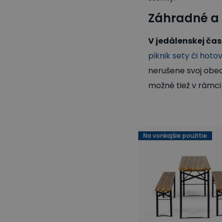
Záhradné a 
V jedálenskej čas
piknik sety či hot
nerušene svoj obed
možné tiež v rámc
Na vonkajšie použitie