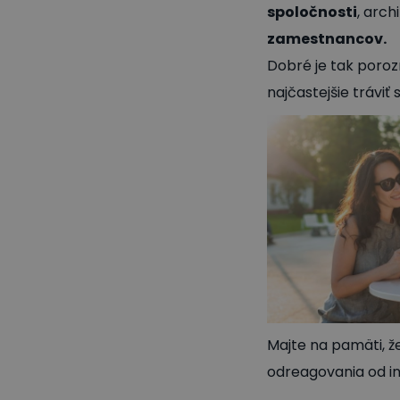
spoločnosti
, arc
zamestnancov.
Dobré je tak poroz
najčastejšie tráviť
Majte na pamäti, ž
odreagovania od in