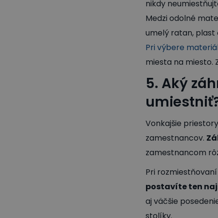
nikdy neumiestňujt
Medzi odolné mater
umelý ratan, plast 
Pri výbere materi
miesta na miesto.
5. Aký zá
umiestniť
Vonkajšie priesto
zamestnancov.
Zá
zamestnancom rôzn
Pri rozmiestňovan
postavíte ten naj
aj väčšie posedeni
stolíky.