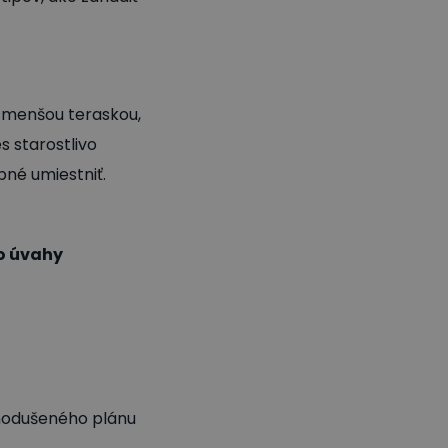
ba menšou teraskou,
s starostlivo
bné umiestniť.
o úvahy
ednodušeného plánu