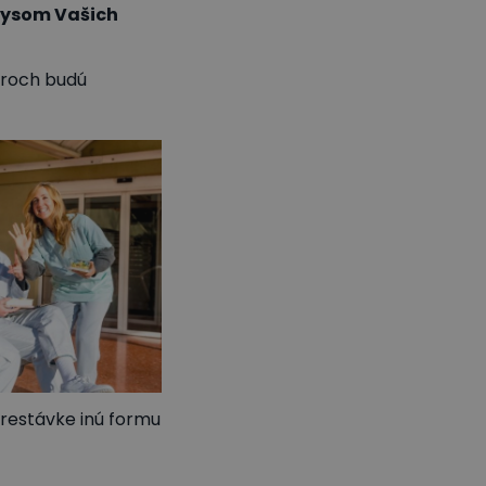
rysom Vašich
oroch budú
prestávke inú formu