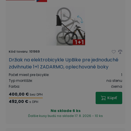
Kód tovaru
:
101969
Držiak na elektrobicykle UpBike pre jednoduché
zdvihnutie 1+1 ZADARMO, oplechované boky
Počet miest pre bicykle
:
1
Typ montáže
:
na stenu
Farba
:
čierna
400,00 €
bez DPH
Kúpiť
492,00 €
s DPH
Na sklade
6 ks
Ďalšie kusy budú na sklade 17. 8. 2026 - 10 ks