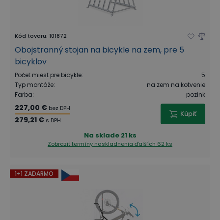
Kód tovaru
:
101872
Obojstranný stojan na bicykle na zem, pre 5
bicyklov
Počet miest pre bicykle
:
5
Typ montáže
:
na zem na kotvenie
Farba
:
pozink
227,00 €
bez DPH
Kúpiť
279,21 €
s DPH
Na sklade
21 ks
Zobraziť termíny naskladnenia
ďalších 62 ks
1+1 ZADARMO