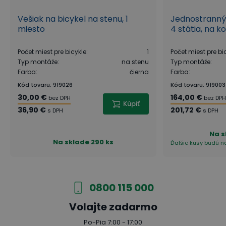
Vešiak na bicykel na stenu, 1
Jednostranný 
miesto
4 státia, na k
Počet miest pre bicykle
:
1
Počet miest pre bi
Typ montáže
:
na stenu
Typ montáže
:
Farba
:
čierna
Farba
:
Kód tovaru
:
919026
Kód tovaru
:
919003
30,00 €
164,00 €
bez DPH
bez DPH
Kúpiť
36,90 €
201,72 €
s DPH
s DPH
Na s
Na sklade
290 ks
Ďalšie kusy budú na
0800 115 000
Volajte zadarmo
Po-Pia 7:00 - 17:00