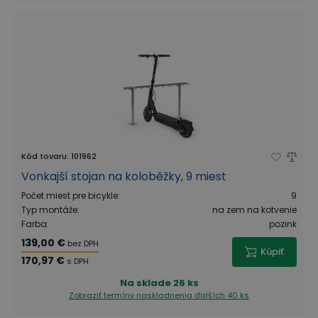
Kód tovaru
:
101962
Vonkajší stojan na koloběžky, 9 miest
Počet miest pre bicykle
:
9
Typ montáže
:
na zem na kotvenie
Farba
:
pozink
139,00 €
bez DPH
Kúpiť
170,97 €
s DPH
Na sklade
26 ks
Zobraziť termíny naskladnenia
ďalších 40 ks