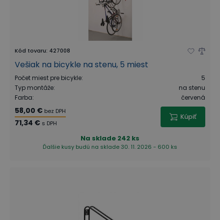
Kód tovaru
:
427008
Vešiak na bicykle na stenu, 5 miest
Počet miest pre bicykle
:
5
Typ montáže
:
na stenu
Farba
:
červená
58,00 €
bez DPH
Kúpiť
71,34 €
s DPH
Na sklade
242 ks
Ďalšie kusy budú na sklade 30. 11. 2026 - 600 ks