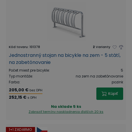
Kód tovaru
:
101378
2
Varianty
Jednostranný stojan na bicykle na zem - 5 státí,
na zabetónovanie
Počet miest pre bicykle
:
5
Typ montáže
:
na zem na zabetónovanie
Farba
:
pozink
205,00 €
bez DPH
Kúpiť
252,15 €
s DPH
Na sklade
5 ks
Zobraziť termíny naskladnenia
ďalších 20 ks
1+1 ZADARMO