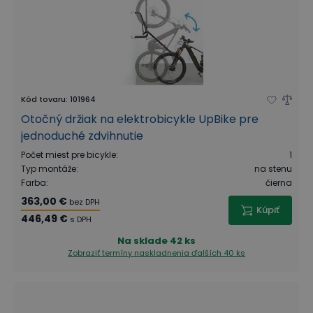
Kód tovaru
:
101964
Otočný držiak na elektrobicykle UpBike pre
jednoduché zdvihnutie
Počet miest pre bicykle
:
1
Typ montáže
:
na stenu
Farba
:
čierna
363,00 €
bez DPH
Kúpiť
446,49 €
s DPH
Na sklade
42 ks
Zobraziť termíny naskladnenia
ďalších 40 ks