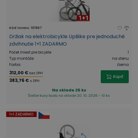
Kód tovaru
:
101967
Držiak na elektrobicykle UpBike pre jednoduché
zdvihnutie 1+1 ZADARMO
Počet miest pre bicykle
:
1
Typ montáže
:
na stenu
Farba
:
čierna
312,00 €
bez DPH
Kúpiť
383,76 €
s DPH
Na sklade
25 ks
Ďalšie kusy budú na sklade 20. 10. 2026 - 10 ks
1+1 ZADARMO