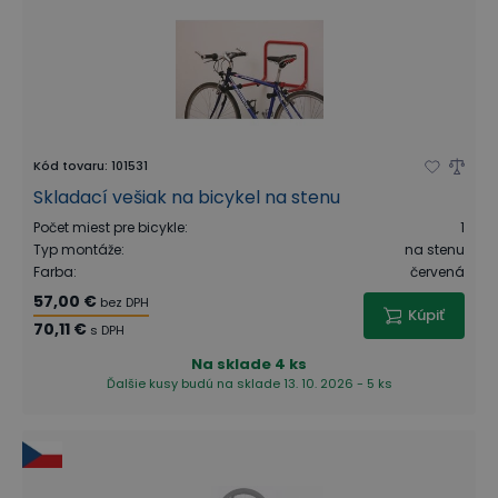
Kód tovaru
:
101531
Skladací vešiak na bicykel na stenu
Počet miest pre bicykle
:
1
Typ montáže
:
na stenu
Farba
:
červená
57,00 €
bez DPH
Kúpiť
70,11 €
s DPH
Na sklade
4 ks
Ďalšie kusy budú na sklade 13. 10. 2026 - 5 ks