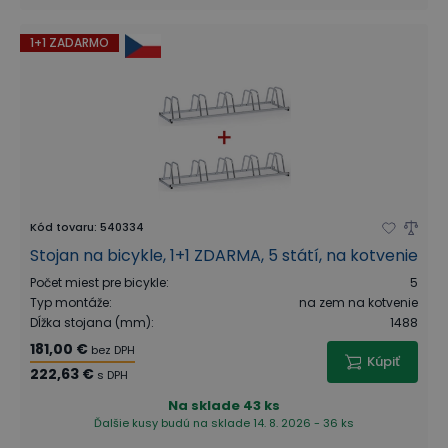
1+1 ZADARMO
Kód tovaru
:
540334
Stojan na bicykle, 1+1 ZDARMA, 5 státí, na kotvenie
Počet miest pre bicykle
:
5
Typ montáže
:
na zem na kotvenie
Dĺžka stojana (mm)
:
1488
181,00 €
bez DPH
Kúpiť
222,63 €
s DPH
Na sklade
43 ks
Ďalšie kusy budú na sklade 14. 8. 2026 - 36 ks