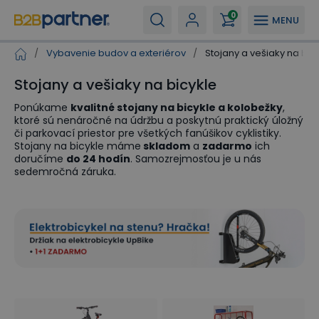
0
MENU
/
Vybavenie budov a exteriérov
/
Stojany a vešiaky na bic
Stojany a vešiaky na bicykle
Ponúkame
kvalitné stojany na bicykle a kolobežky
,
ktoré sú nenáročné na údržbu a poskytnú praktický úložný
či parkovací priestor pre všetkých fanúšikov cyklistiky.
Stojany na bicykle máme
skladom
a
zadarmo
ich
doručíme
do 24 hodín
. Samozrejmosťou je u nás
sedemročná záruka.