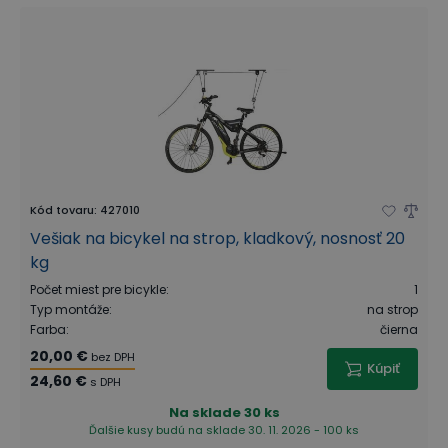
Kód tovaru
:
427010
Vešiak na bicykel na strop, kladkový, nosnosť 20
kg
Počet miest pre bicykle
:
1
Typ montáže
:
na strop
Farba
:
čierna
20,00 €
bez DPH
Kúpiť
24,60 €
s DPH
Na sklade
30 ks
Ďalšie kusy budú na sklade 30. 11. 2026 - 100 ks