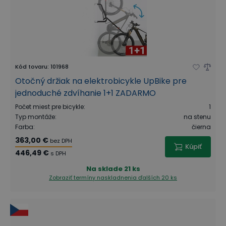
Kód tovaru
:
101968
Otočný držiak na elektrobicykle UpBike pre
jednoduché zdvíhanie 1+1 ZADARMO
Počet miest pre bicykle
:
1
Typ montáže
:
na stenu
Farba
:
čierna
363,00 €
bez DPH
Kúpiť
446,49 €
s DPH
Na sklade
21 ks
Zobraziť termíny naskladnenia
ďalších 20 ks