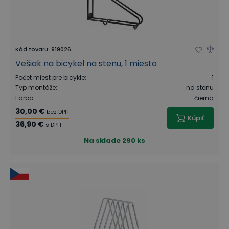
Kód tovaru
:
919026
Vešiak na bicykel na stenu, 1 miesto
Počet miest pre bicykle
:
1
Typ montáže
:
na stenu
Farba
:
čierna
30,00 €
bez DPH
Kúpiť
36,90 €
s DPH
Na sklade
290 ks