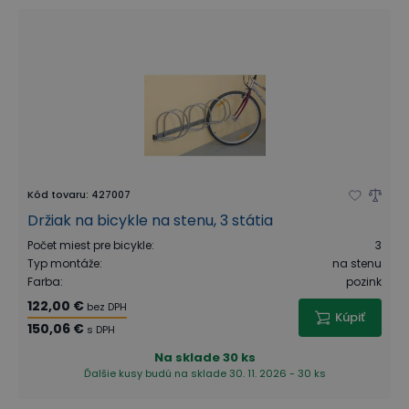
Kód tovaru
:
427007
Držiak na bicykle na stenu, 3 státia
Počet miest pre bicykle
:
3
Typ montáže
:
na stenu
Farba
:
pozink
122,00 €
bez DPH
Kúpiť
150,06 €
s DPH
Na sklade
30 ks
Ďalšie kusy budú na sklade 30. 11. 2026 - 30 ks