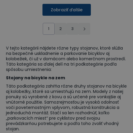
Zobraziť ďalšie
1
2
3
V tejto kategórii nájdete rôzne typy stojanov, ktoré slúžia
na bezpečné uskladnenie a parkovanie bicyklov aj
kolobežiek, či už v domácom alebo komerčnom prostredí.
Táto kategória sa ďalej delí na tri podkategórie podľa
spôsobu umiestnenia:
Stojany na bicykle na zem
Táto podkategória zahŕňa rôzne druhy stojanov na bicykle
aj kolobežky, ktoré sa umiestňujú na zem. Modely z našej
ponuky sú vyrobené z kovu a sú určené pre vonkajšie aj
vnútorné použitie. Samozrejmosťou je vysoká odolnosť
voči poveternostným vplyvom, robustná konštrukcia a
jednoduchá montáž. Stačí sa len rozhodnúť, koľko
„parkovacích miest“ pre cyklistov pred svojou
prevádzkarňou potrebujete a podľa toho zvoliť vhodný
stojan.