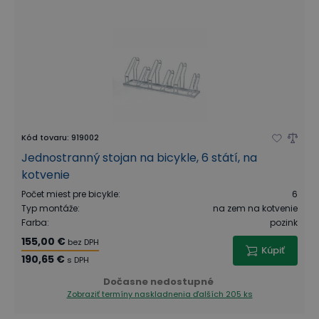
Kód tovaru
:
919002
Jednostranný stojan na bicykle, 6 státí, na
kotvenie
Počet miest pre bicykle
:
6
Typ montáže
:
na zem na kotvenie
Farba
:
pozink
155,00 €
bez DPH
Kúpiť
190,65 €
s DPH
Dočasne nedostupné
Zobraziť termíny naskladnenia
ďalších 205 ks