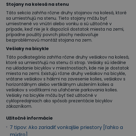
Stojany na kolesá na stenu
Táto sekcia zahŕňa rôzne druhy stojanov na kolesá, ktoré
sa umiestňujú na stenu. Tieto stojany môžu byť
umiestnené vo vnútri alebo vonku a sú užitočné v
prípade, keď nie je k dispozícii dostatok miesta na zemi,
prípadne použitý povrch plochy nedovoľuje
bezproblémovú montáž stojana na zem.
Vešiaky na bicykle
Táto podkategória zahŕňa rôzne druhy vešiakov na kolesá,
ktoré sa umiestňujú na stenu či strop. Vešiaky sú ideálne
na ukladanie bicyklov v miestnostiach, kde nie je dostatok
miesta na zemi. Existujú rôzne druhy vešiakov na bicykle,
vrátane vešiakov s hákmi na zavesenie kolies, vešiakov s
horizontálnym alebo vertikálnym uložením kolies a
vešiakov s vodítkami na uľahčenie parkovania kolies.
Vešiaky na bicykle môžu byť tiež užitočné v
cyklopredajniach ako spôsob prezentácie bicyklov
zákazníkom.
Užitočné informácie
7 tipov: Ako zariadiť vonkajšie priestory [ľahko a
múdro]