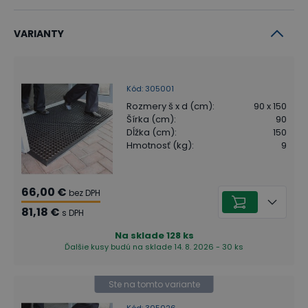
VARIANTY
Kód
:
305001
Rozmery š x d (cm)
:
90 x 150
Šírka (cm)
:
90
Dĺžka (cm)
:
150
Hmotnosť (kg)
:
9
66,00 €
bez DPH
81,18 €
s DPH
Na sklade
128
ks
Ďalšie kusy budú na sklade 14. 8. 2026 - 30 ks
Ste na tomto variante
Kód
:
305026