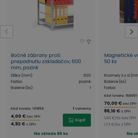
Bočné zábrany proti
Magnetické v
prepadnutiu zakladačov, 600
50 ks
mm, pozink
Dĺžka (mm)
:
600
Rozmery š x d (m
Farba
:
pozink
Balenie (ks)
:
Balenie (ks)
:
1
Farba
:
Kód tovaru
:
156001
70,00 €
bez DPH
Kód tovaru
:
141659
1
Varianta
86,10 €
s DPH
4,00 €
bez DPH
1,40 €
/
ks
bez DPH
Kúpiť
4,92 €
s DPH
1,72 €
/
ks
s DPH
Na sklade
85 ks
Na s