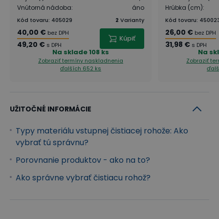
Vnútorná nádoba
:
áno
Hrúbka (cm)
:
Kód tovaru
:
405029
2
Varianty
Kód tovaru
:
45002
40,00 €
26,00 €
bez DPH
bez DPH
Kúpiť
49,20 €
31,98 €
s DPH
s DPH
Na sklade
108 ks
Na sk
Zobraziť termíny naskladnenia
Zobraziť te
ďalších 652 ks
ďalš
UŽITOČNÉ INFORMÁCIE
Typy materiálu vstupnej čistiacej rohože: Ako
vybrať tú správnu?
Porovnanie produktov - ako na to?
Ako správne vybrať čistiacu rohož?