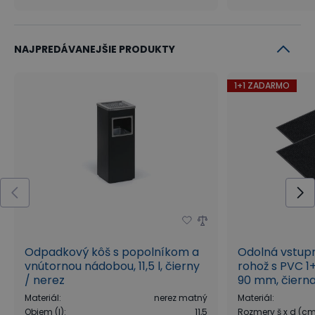
NAJPREDÁVANEJŠIE PRODUKTY
1+1 ZADARMO
Odpadkový kôš s popolníkom a
Odolná vstup
vnútornou nádobou, 11,5 l, čierny
rohož s PVC 1
/ nerez
90 mm, čiern
Materiál
:
nerez matný
Materiál
:
Objem (l)
:
11,5
Rozmery š x d (c