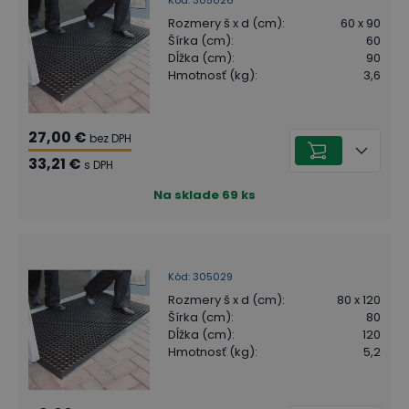
Rozmery š x d (cm)
:
60 x 90
Šírka (cm)
:
60
Dĺžka (cm)
:
90
Hmotnosť (kg)
:
3,6
27,00 €
bez DPH
33,21 €
s DPH
Na sklade
69
ks
Kód
:
305029
Rozmery š x d (cm)
:
80 x 120
Šírka (cm)
:
80
Dĺžka (cm)
:
120
Hmotnosť (kg)
:
5,2