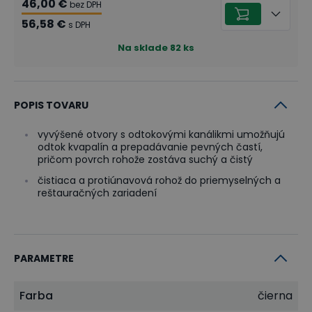
46,00 €
bez DPH
56,58 €
s DPH
Na sklade
82
ks
POPIS TOVARU
vyvýšené otvory s odtokovými kanálikmi umožňujú
odtok kvapalín a prepadávanie pevných častí,
pričom povrch rohože zostáva suchý a čistý
čistiaca a protiúnavová rohož do priemyselných a
reštauračných zariadení
PARAMETRE
Farba
čierna