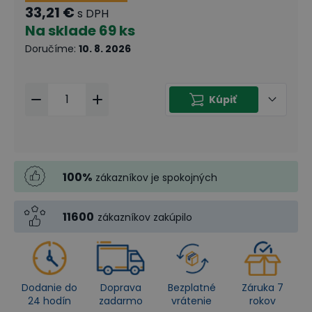
33,21 €
s DPH
Na sklade
69 ks
Doručíme
:
10. 8. 2026
Kúpiť
100
%
zákazníkov je spokojných
11600
zákazníkov zakúpilo
Dodanie do
Doprava
Bezplatné
Záruka 7
24 hodín
zadarmo
vrátenie
rokov