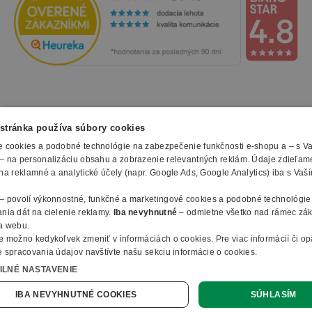
NAKUPOVANIE
stránka používa súbory cookies
 cookies a podobné technológie na zabezpečenie funkčnosti e-shopu a – s V
Všetko o nákupe
– na personalizáciu obsahu a zobrazenie relevantných reklám. Údaje zdieľam
SLUŽBY
Obchodné podmienky
na reklamné a analytické účely (napr. Google Ads, Google Analytics) iba s Vaš
Doprava a montáž
Naše katalógy
– povolí výkonnostné, funkčné a marketingové cookies a podobné technológie
Spôsoby platby
O FIRME
Reklamačný formulár
nia dát na cielenie reklamy.
Iba nevyhnutné
– odmietne všetko nad rámec zá
Záruky, servis a reklamácie
E-procurement
a webu.
O nás
Ochrana osobných údajov
e možno kedykoľvek zmeniť v
informáciách o cookies
.
Pre viac informácií či o
Vlastná výroba nábytku
Kontakty
 spracovania údajov navštívte našu sekciu informácie o cookies.
© 2010 - 2026 B2B Partner s.r.o. - Všetky práva vyhradené.
Informácie o cookies
Vyhlásenie o prístupnosti
Členstvo v organizáciach
ILNÉ NASTAVENIE
Profesionálny e-shop na mieru
Ako nakupovať
B2B Partner ČR
Online dopyt
IBA NEVYHNUTNÉ COOKIES
SÚHLASÍM
B2B Partner Poľsko