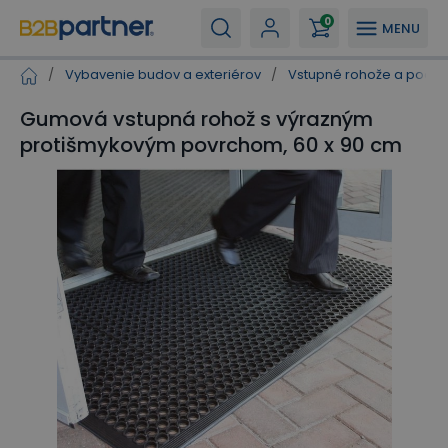
0
MENU
/
Vybavenie budov a exteriérov
/
Vstupné rohože a podla
Gumová vstupná rohož s výrazným
protišmykovým povrchom, 60 x 90 cm