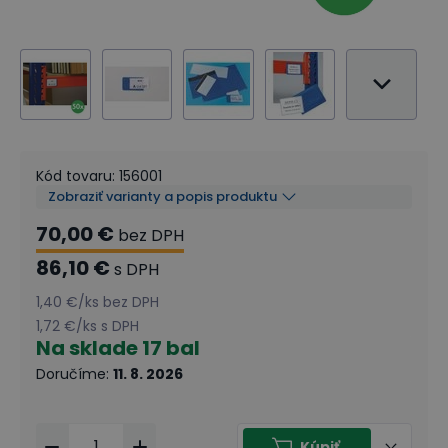
Kód tovaru
:
156001
Zobraziť varianty a popis produktu
70,00 €
bez DPH
86,10 €
s DPH
1,40 €
/
ks
bez DPH
1,72 €
/
ks
s DPH
Na sklade
17 bal
Doručíme
:
11. 8. 2026
Kúpiť