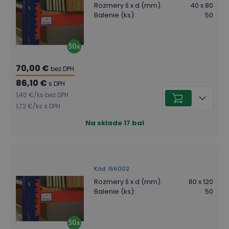
Rozmery š x d (mm)
:
40 x 80
Balenie (ks)
:
50
70,00 €
bez DPH
86,10 €
s DPH
1,40 €
/
ks
bez DPH
1,72 €
/
ks
s DPH
Na sklade
17
bal
Kód
:
156002
Rozmery š x d (mm)
:
80 x 120
Balenie (ks)
:
50