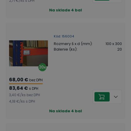
2,71 €
/
ks
s DPH
Na sklade
4
bal
Kód
:
156004
Rozmery š x d (mm)
:
100 x 300
Balenie (ks)
:
20
68,00 €
bez DPH
83,64 €
s DPH
3,40 €
/
ks
bez DPH
4,18 €
/
ks
s DPH
Na sklade
4
bal