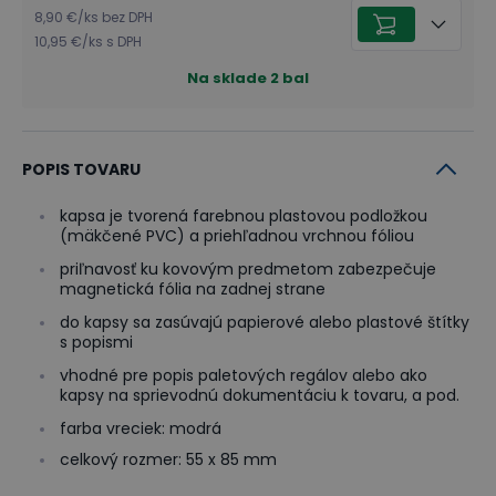
8,90 €
/
ks
bez DPH
10,95 €
/
ks
s DPH
Na sklade
2
bal
POPIS TOVARU
kapsa je tvorená farebnou plastovou podložkou
(mäkčené PVC) a priehľadnou vrchnou fóliou
priľnavosť ku kovovým predmetom zabezpečuje
magnetická fólia na zadnej strane
do kapsy sa zasúvajú papierové alebo plastové štítky
s popismi
vhodné pre popis paletových regálov alebo ako
kapsy na sprievodnú dokumentáciu k tovaru, a pod.
farba vreciek: modrá
celkový rozmer: 55 x 85 mm