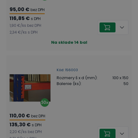
95,00 €
bez DPH
116,85 €
s DPH
1,90 €
/
ks
bez DPH
2,34 €
/
ks
s DPH
Na sklade
14
bal
Kód
:
156003
Rozmery š x d (mm)
:
100 x 150
Balenie (ks)
:
50
110,00 €
bez DPH
135,30 €
s DPH
2,20 €
/
ks
bez DPH