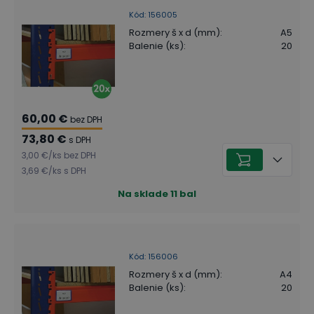
Kód
:
156005
Rozmery š x d (mm)
:
A5
Balenie (ks)
:
20
60,00 €
bez DPH
73,80 €
s DPH
3,00 €
/
ks
bez DPH
3,69 €
/
ks
s DPH
Na sklade
11
bal
Kód
:
156006
Rozmery š x d (mm)
:
A4
Balenie (ks)
:
20