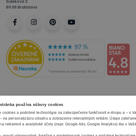
Šulekova 2
811 06 Bratislava
NAKUPOVANIE
stránka používa súbory cookies
 cookies a podobné technológie na zabezpečenie funkčnosti e-shopu a – s V
Všetko o nákupe
– na personalizáciu obsahu a zobrazenie relevantných reklám. Údaje zdieľam
SLUŽBY
Obchodné podmienky
na reklamné a analytické účely (napr. Google Ads, Google Analytics) iba s Vaš
Doprava a montáž
Naše katalógy
– povolí výkonnostné, funkčné a marketingové cookies a podobné technológie