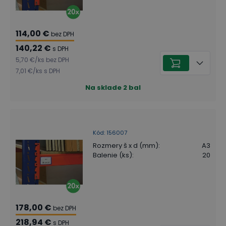
114,00 €
bez DPH
140,22 €
s DPH
5,70 €
/
ks
bez DPH
7,01 €
/
ks
s DPH
Na sklade
2
bal
Kód
:
156007
Rozmery š x d (mm)
:
A3
Balenie (ks)
:
20
178,00 €
bez DPH
218,94 €
s DPH