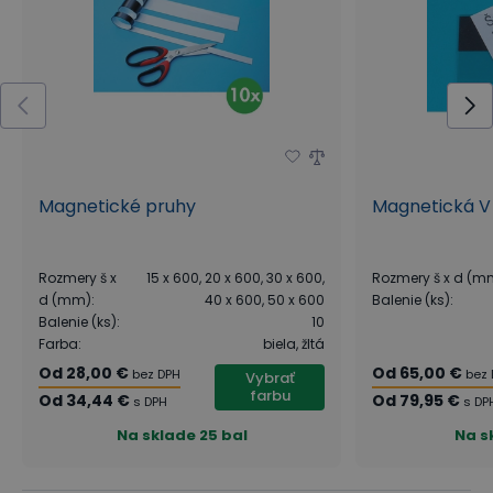
Magnetické pruhy
Magnetická V 
Rozmery š x
15 x 600, 20 x 600, 30 x 600,
Rozmery š x d (m
d (mm)
:
40 x 600, 50 x 600
Balenie (ks)
:
Balenie (ks)
:
10
Farba
:
biela, žltá
Od
28,00 €
Od
65,00 €
bez DPH
bez
Vybrať
farbu
Od
34,44 €
Od
79,95 €
s DPH
s DP
Na sklade
25 bal
Na s