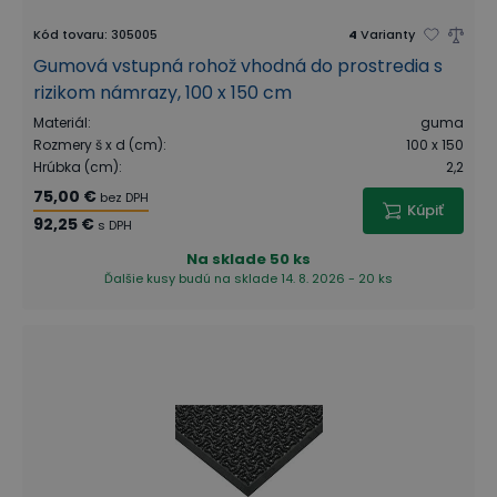
Kód tovaru
:
305005
4
Varianty
Gumová vstupná rohož vhodná do prostredia s
rizikom námrazy, 100 x 150 cm
Materiál
:
guma
Rozmery š x d (cm)
:
100 x 150
Hrúbka (cm)
:
2,2
75,00 €
bez DPH
Kúpiť
92,25 €
s DPH
Na sklade
50 ks
Ďalšie kusy budú na sklade 14. 8. 2026 - 20 ks