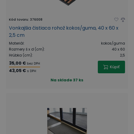
Kód tovaru
:
376008
Vonkajšia čistiaca rohož kokos/guma, 40 x 60 x
2,5 cm
Materiál
:
kokos/guma
Rozmery š x d (cm)
:
40 x 60
Hrúbka (cm)
:
2,5
35,00 €
bez DPH
Kúpiť
43,05 €
s DPH
Na sklade
37 ks