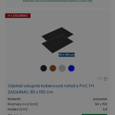
1+1 ZADARMO
Odolná vstupná kobercová rohož s PVC 1+1
ZADARMO, 90 x 150 cm
Materiál
:
polyester
Rozmery š x d (cm)
:
90 x 150
Hrúbka (cm)
:
0,9