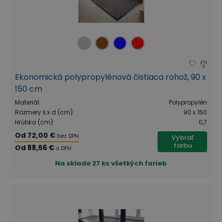
Ekonomická polypropylénová čistiaca rohož, 90 x
150 cm
Materiál
:
Polypropylén
Rozmery š x d (cm)
:
90 x 150
Hrúbka (cm)
:
0,7
Od
72,00 €
bez DPH
Vybrať
farbu
Od
88,56 €
s DPH
Na sklade
27 ks všetkých farieb