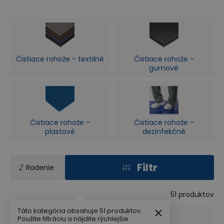
Čistiace rohože - textilné
Čistiace rohože -
gumové
Čistiace rohože -
Čistiace rohože -
plastové
dezinfekčné
Filtr
Radenie
51
produktov
Táto kategória obsahuje 51 produktov.
1+1 ZADARMO
Použite filtráciu a nájdite rýchlejšie