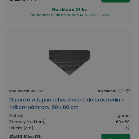
s DPH
Na sklade
24 ks
Ďalšie kusy budú na sklade 14. 8. 2026 - 6 ks
Kód tovaru
:
305027
4
Varianty
Gumová vstupná rohož vhodná do prostredia s
rizikom námrazy, 60 x 80 cm
Materiál
:
guma
Rozmery š x d (cm)
:
60 x 80
Hrúbka (cm)
:
2,2
25,00 €
bez DPH