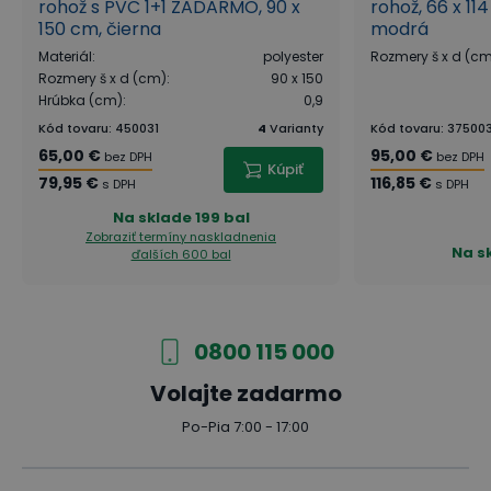
rohož s PVC 1+1 ZADARMO, 90 x
rohož, 66 x 114
150 cm, čierna
modrá
Materiál
:
polyester
Rozmery š x d (c
Rozmery š x d (cm)
:
90 x 150
Hrúbka (cm)
:
0,9
Kód tovaru
:
450031
4
Varianty
Kód tovaru
:
37500
65,00 €
95,00 €
bez DPH
bez DPH
Kúpiť
79,95 €
116,85 €
s DPH
s DPH
Na sklade
199 bal
Zobraziť termíny naskladnenia
Na s
ďalších 600 bal
0800 115 000
Volajte zadarmo
Po-Pia 7:00 - 17:00