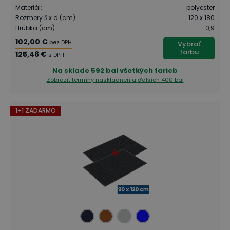
Materiál
:
polyester
Rozmery š x d (cm)
:
120 x 180
Hrúbka (cm)
:
0,9
102,00 €
bez DPH
Vybrať
farbu
125,46 €
s DPH
Na sklade
592 bal všetkých farieb
Zobraziť termíny naskladnenia
ďalších 400 bal
1+1 ZADARMO