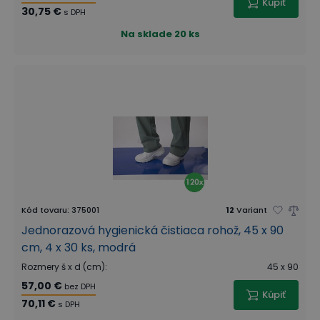
Kúpiť
30,75 €
s DPH
Na sklade
20 ks
Kód tovaru
:
375001
12
Variant
Jednorazová hygienická čistiaca rohož, 45 x 90
cm, 4 x 30 ks, modrá
Rozmery š x d (cm)
:
45 x 90
57,00 €
bez DPH
Kúpiť
70,11 €
s DPH