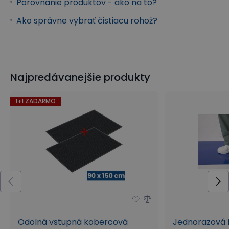
Porovnanie produktov - ako na to?
Ako správne vybrať čistiacu rohož?
Najpredávanejšie produkty
1+1 ZADARMO
Odolná vstupná kobercová
Jednorazová h