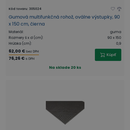
Kód tovaru
:
305024
Gumová multifunkčná rohož, oválne výstupky, 90
x 150 cm, čierna
Materiál
:
guma
Rozmery š x d (cm)
:
90 x 150
Hrúbka (cm)
:
0,9
62,00 €
bez DPH
Kúpiť
76,26 €
s DPH
Na sklade
20 ks