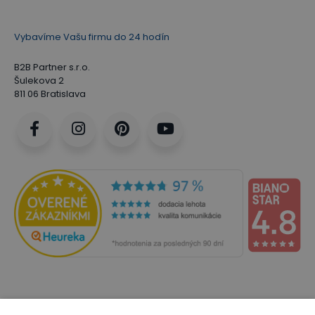
Vybavíme Vašu firmu do 24 hodín
B2B Partner s.r.o.
Šulekova 2
811 06 Bratislava