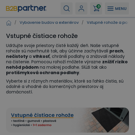
0
MENU
/
Vybavenie budov a exteriérov
/
Vstupné rohože a podla
Vstupné čistiace rohože
Udržujte svoje priestory čisté každý deň. Naše vstupné
rohože sú navrhnuté tak, aby účinne zachytávali
prach
,
nečistoty
a
vlhkosť
, chránili podlahy a znižovali náklady
na čistenie. Pomocou rohoží môžete výrazne
znížiť riziko
nehôd pádom
na mokrej podlahe. Slúži tak ako
protišmyková ochrana podlahy
.
Vyberte si z rôznych materiálov, ktoré sa ľahko čistia, sú
odolné a vhodné do komerčných priestorov aj
domácností.