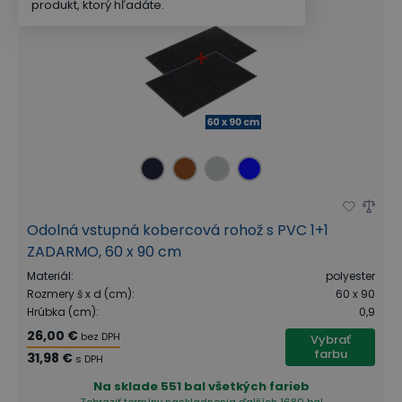
produkt, ktorý hľadáte.
Odolná vstupná kobercová rohož s PVC 1+1
ZADARMO, 60 x 90 cm
Materiál
:
polyester
Rozmery š x d (cm)
:
60 x 90
Hrúbka (cm)
:
0,9
26,00 €
bez DPH
Vybrať
farbu
31,98 €
s DPH
Na sklade
551 bal všetkých farieb
Zobraziť termíny naskladnenia
ďalších 1680 bal