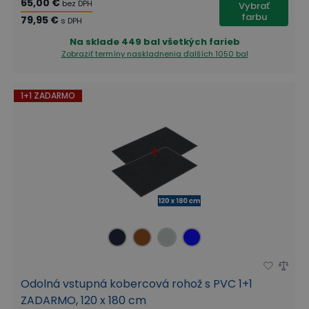
65,00 €
bez DPH
Vybrať
farbu
79,95 €
s DPH
Na sklade
449 bal všetkých farieb
Zobraziť termíny naskladnenia
ďalších 1050 bal
1+1 ZADARMO
Odolná vstupná kobercová rohož s PVC 1+1
ZADARMO, 120 x 180 cm