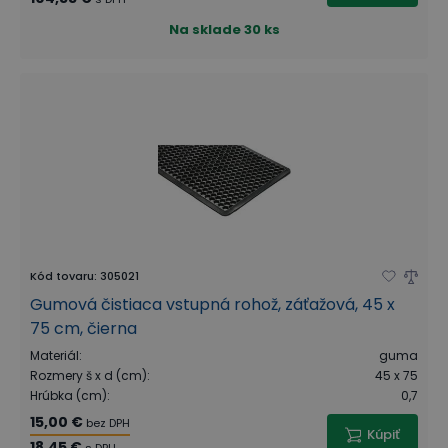
Na sklade
30 ks
Kód tovaru
:
305021
Gumová čistiaca vstupná rohož, záťažová, 45 x
75 cm, čierna
Materiál
:
guma
Rozmery š x d (cm)
:
45 x 75
Hrúbka (cm)
:
0,7
15,00 €
bez DPH
Kúpiť
18,45 €