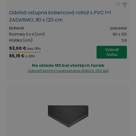
Odolná vstupná kobercová rohož s PVC 1+1
ZADARMO, 90 x 120 cm
Materiál
:
polyester
Rozmery š x d (cm)
:
90 x 120
Hrúbka (cm)
:
0,9
53,00 €
bez DPH
Vybrať
farbu
65,19 €
s DPH
Na sklade
183 bal všetkých farieb
Zobraziť termíny naskladnenia
ďalších 1150 bal