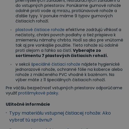
priemyselných zariadení, reštauračných zariadení a
do vstupných priestorov. Ponúkame gumové rohože
odolné proti vode aj mrazu, protiúnavové rohože a
ďalšie typy. V ponuke máme 9 typov gumových
čistiacich rohoží.
plastové čistiace rohože
efektívne zadržujú vlhkosť a
nečistoty, chráni povrch podlahy a tiež prispieva k
zmierneniu námahy chrbta. Hodí sa ako pre vnútorné
tak aj pre vonkajšie použitie. Tieto rohože sú odolné
proti olejom a ľahko sa čistí.
Vyberajte zo
sortimentu 7 plastových čistiacich rohoží.
v sekcii
špeciálné čistiaci rohože
nájdete hygienické
jednorazové rohože, ochranné fólie na koberce alebo
rohože z mäkčeného PVC vhodné k bazénom. Na
výber máte z 11 špeciálnych čistiacich rohoží.
Pre väčšiu bezpečnosť vstupných priestorov odporúčame
využiť
protišmykové pásky
.
Užitočné informácie
Typy materiálu vstupnej čistiacej rohože: Ako
vybrať tú správnu?