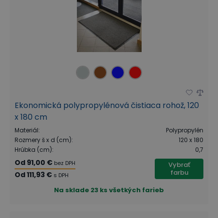
Ekonomická polypropylénová čistiaca rohož, 120
x 180 cm
Materiál
:
Polypropylén
Rozmery š x d (cm)
:
120 x 180
Hrúbka (cm)
:
0,7
Od
91,00 €
bez DPH
Vybrať
farbu
Od
111,93 €
s DPH
Na sklade
23 ks všetkých farieb