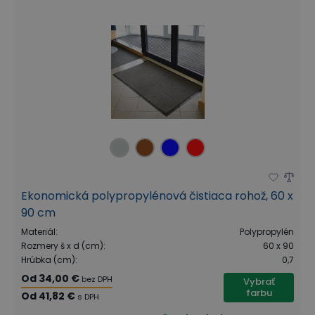
Ekonomická polypropylénová čistiaca rohož, 60 x
90 cm
Materiál
:
Polypropylén
Rozmery š x d (cm)
:
60 x 90
Hrúbka (cm)
:
0,7
Od
34,00 €
bez DPH
Vybrať
farbu
Od
41,82 €
s DPH