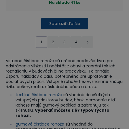
Na sklade
41 ks
Zobraziť ďalšie
1
2
3
4
Vstupné čistiace rohože sú určené predovšetkým pre
odstránenie vlhkosti i nečistôt z obuvi a zabráni tak ich
roznášaniu v budovách či na pracovisku. To prináša
úsporu nákladov a času potrebného pre upratovanie
podlahových plôch. Vstupné rohože tiež významne znižujú
riziko pošmyknutia, následného pádu a úrazu.
textilné čistiace rohože
sú vhodné do všetkých
vstupných priestorov budov, bánk, nemocníc atď.
Rohože majú gumový podklad a zabraňujú tak
skĺznutiu.
Vyberať môžete z 67 typov týchto
rohoží.
gumové čistiace rohože
sú vhodné do