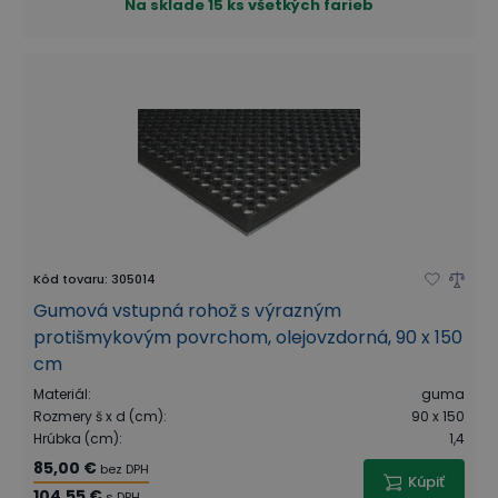
Na sklade
15 ks všetkých farieb
Kód tovaru
:
305014
Gumová vstupná rohož s výrazným
protišmykovým povrchom, olejovzdorná, 90 x 150
cm
Materiál
:
guma
Rozmery š x d (cm)
:
90 x 150
Hrúbka (cm)
:
1,4
85,00 €
bez DPH
Kúpiť
104,55 €
s DPH