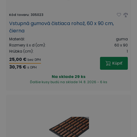
Kód tovaru
:
305023
Vstupná gumová čistiaca rohož, 60 x 90 cm,
čierna
Materiál
:
guma
Rozmery š x d (cm)
:
60 x 90
Hrúbka (cm)
:
1
25,00 €
bez DPH
Kúpiť
30,75 €
s DPH
Na sklade
29 ks
Ďalšie kusy budú na sklade 14. 8. 2026 - 6 ks