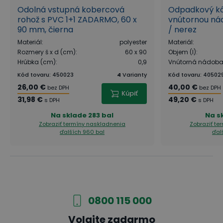
Odolná vstupná kobercová
Odpadkový kô
rohož s PVC 1+1 ZADARMO, 60 x
vnútornou nádo
90 mm, čierna
/ nerez
Materiál
:
polyester
Materiál
:
Rozmery š x d (cm)
:
60 x 90
Objem (l)
:
Hrúbka (cm)
:
0,9
Vnútorná nádob
Kód tovaru
:
450023
4
Varianty
Kód tovaru
:
40502
26,00 €
40,00 €
bez DPH
bez DPH
Kúpiť
31,98 €
49,20 €
s DPH
s DPH
Na sklade
283 bal
Na s
Zobraziť termíny naskladnenia
Zobraziť te
ďalších 960 bal
ďal
0800 115 000
Volajte zadarmo