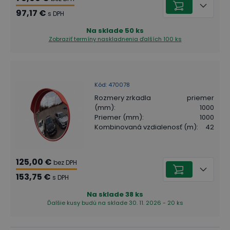
97,17 €
s DPH
Na sklade
50
ks
Zobraziť termíny naskladnenia
ďalších 100 ks
Kód
:
470078
Rozmery zrkadla
priemer
(mm)
:
1000
Priemer (mm)
:
1000
Kombinovaná vzdialenosť (m)
:
42
125,00 €
bez DPH
153,75 €
s DPH
Na sklade
38
ks
Ďalšie kusy budú na sklade 30. 11. 2026 - 20 ks