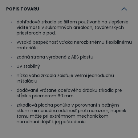
POPIS TOVARU
dohľadové zrkadlo so šiltom používané na zlepšenie
viditeľnosti v súkromných areáloch, továrenských
priestoroch a pod.
vysoká bezpečnosť vďaka nerozbitnému flexibilnému
materiálu
zadná strana vyrobená z ABS plastu
UV stabilný
nízka váha zrkadla zaisťuje veľmi jednoduchú
inštaláciu
dodávané vrátane oceľového držiaku zrkadla pre
stĺpik s priemerom 60 mm
zrkadlová plocha ponúka v porovnaní s bežným
sklom mimoriadnu odolnosť proti nárazom, napriek
tomu môže pri extrémnom mechanickom
namáhaní dôjsť k jej poškodeniu