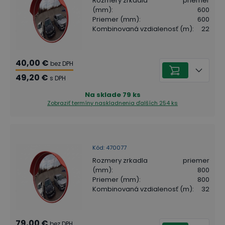
Rozmery zrkadla
priemer
(mm)
:
600
Priemer (mm)
:
600
Kombinovaná vzdialenosť (m)
:
22
40,00 €
bez DPH
49,20 €
s DPH
Na sklade
79
ks
Zobraziť termíny naskladnenia
ďalších 254 ks
Kód
:
470077
Rozmery zrkadla
priemer
(mm)
:
800
Priemer (mm)
:
800
Kombinovaná vzdialenosť (m)
:
32
79,00 €
bez DPH