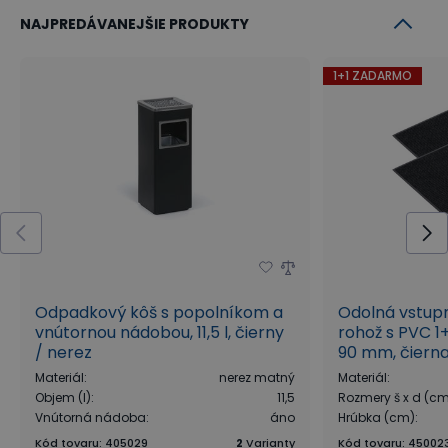
NAJPREDÁVANEJŠIE PRODUKTY
1+1 ZADARMO
Odpadkový kôš s popolníkom a
Odolná vstup
vnútornou nádobou, 11,5 l, čierny
rohož s PVC 1
/ nerez
90 mm, čiern
Materiál
:
nerez matný
Materiál
:
Objem (l)
:
11,5
Rozmery š x d (c
Vnútorná nádoba
:
áno
Hrúbka (cm)
:
Kód tovaru
:
405029
2
Varianty
Kód tovaru
:
45002