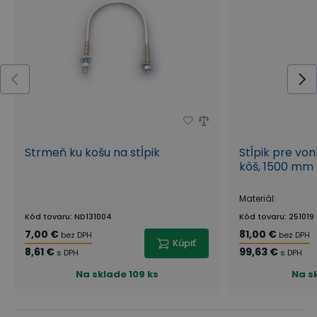
Strmeň ku košu na stĺpik
Stĺpik pre vo
kôš, 1500 mm
Materiál
:
Kód tovaru
:
ND131004
Kód tovaru
:
251019
7,00 €
81,00 €
bez DPH
bez DPH
Kúpiť
8,61 €
99,63 €
s DPH
s DPH
Na sklade
109 ks
Na s