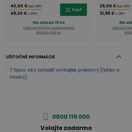
40,00 €
26,00 €
bez DPH
bez DPH
Kúpiť
49,20 €
31,98 €
s DPH
s DPH
Na sklade
111 ks
Na sk
Zobraziť termíny naskladnenia
Zobraziť te
ďalších 652 ks
ďalš
UŽITOČNÉ INFORMÁCIE
7 tipov: Ako zariadiť vonkajšie priestory [ľahko a
múdro]
0800 115 000
Volajte zadarmo