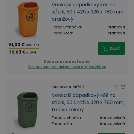
Vonkajší odpadkový kôš na
stĺpik, 50 l, 425 x 320 x 780 mm,
oranžový
Farba vrchnáka
:
oranžová
Farba koša
:
oranžová
61,00 €
bez DPH
Kúpiť
75,03 €
s DPH
Dočasne nedostupné
Zobraziť termíny naskladnenia
ďalších 250 ks
Kód tovaru
:
497013
Vonkajší odpadkový kôš na
stĺpik, 50 l, 425 x 320 x 780 mm,
tmavo zelený
Farba vrchnáka
:
tmavo zelená
Farba koša
:
tmavo zelená