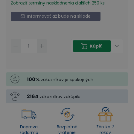
Zobraziť termíny naskladnenia
ďalších 250 ks
Informovať až bude na sklade
Kúpiť
100
%
zákazníkov je spokojných
2164
zákazníkov zakúpilo
Doprava
Bezplatné
Záruka 7
zadarmo
vrátenie
rokov