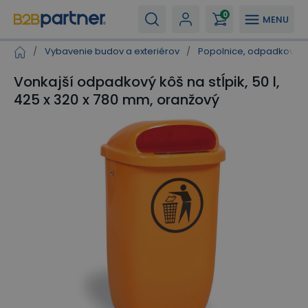
0
MENU
/
Vybavenie budov a exteriérov
/
Popolnice, odpadkové k
Vonkajší odpadkový kôš na stĺpik, 50 l,
425 x 320 x 780 mm, oranžový