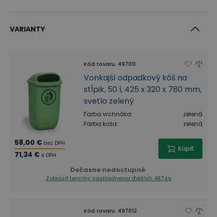
VARIANTY
Kód tovaru
:
497011
Vonkajší odpadkový kôš na
stĺpik, 50 l, 425 x 320 x 780 mm,
svetlo zelený
Farba vrchnáka
:
zelená
Farba koša
:
zelená
58,00 €
bez DPH
Kúpiť
71,34 €
s DPH
Dočasne nedostupné
Zobraziť termíny naskladnenia
ďalších 487 ks
Kód tovaru
:
497012