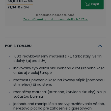
58,00 €
bez DPH
Kúpiť
71,34 €
s DPH
Dočasne nedostupné
Zobraziť termíny naskladnenia
ďalších 647 ks
POPIS TOVARU
100% recyklovateľný materiál z PE, farbostály, veľmi
odolný (aj proti UV)
inovovaný typ veľmi obľúbeného a rozšíreného koša
u nás aj v celej Európe
možnosť upevnenia koša na kovový stĺpik (pomocou
strmeňov) či na stenu
montážny materiál (strmene, kotviace skrutky) nie je
súčasťou balenia
jednoduchá manipulácia pre vyprázdňovanie nádob,
nerezová plocha pre zahasenie cigaretových