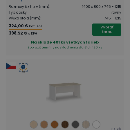
Rozmery š x h x v (mm)
:
1400 x 800 x 745 - 1215
Typ dosky
:
rovný
Výška stola (mm)
:
745 - 1215
324,00 €
bez DPH
Vybrať
farbu
398,52 €
s DPH
Na sklade
401 ks všetkých farieb
Zobraziť termíny naskladnenia
ďalších 120 ks