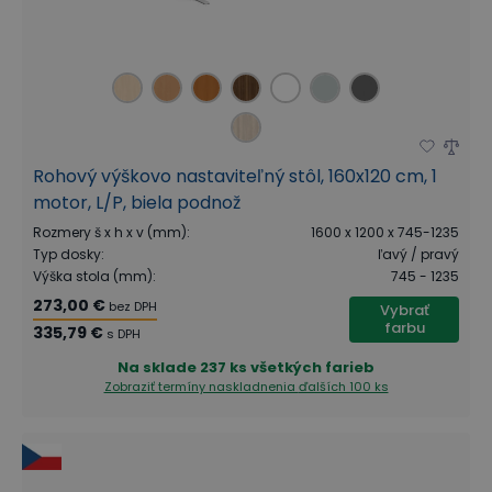
Rohový výškovo nastaviteľný stôl, 160x120 cm, 1
motor, L/P, biela podnož
Rozmery š x h x v (mm)
:
1600 x 1200 x 745-1235
Typ dosky
:
ľavý / pravý
Výška stola (mm)
:
745 - 1235
273,00 €
bez DPH
Vybrať
farbu
335,79 €
s DPH
Na sklade
237 ks všetkých farieb
Zobraziť termíny naskladnenia
ďalších 100 ks