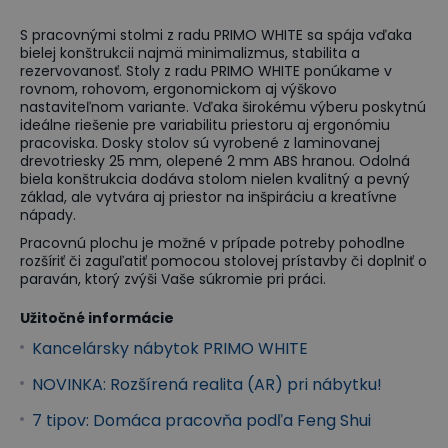
S pracovnými stolmi z radu PRIMO WHITE sa spája vďaka
bielej konštrukcii najmä minimalizmus, stabilita a
rezervovanosť. Stoly z radu PRIMO WHITE ponúkame v
rovnom, rohovom, ergonomickom aj výškovo
nastaviteľnom variante. Vďaka širokému výberu poskytnú
ideálne riešenie pre variabilitu priestoru aj ergonómiu
pracoviska. Dosky stolov sú vyrobené z laminovanej
drevotriesky 25 mm, olepené 2 mm ABS hranou. Odolná
biela konštrukcia dodáva stolom nielen kvalitný a pevný
základ, ale vytvára aj priestor na inšpiráciu a kreatívne
nápady.
Pracovnú plochu je možné v prípade potreby pohodlne
rozšíriť či zaguľatiť pomocou stolovej prístavby či doplniť o
paraván, ktorý zvýši Vaše súkromie pri práci.
Užitočné informácie
Kancelársky nábytok PRIMO WHITE
NOVINKA: Rozšírená realita (AR) pri nábytku!
7 tipov: Domáca pracovňa podľa Feng Shui