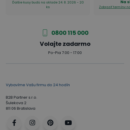
Na s
Ďalšie kusy budú na sklade 24. 8. 2026 - 20
ks
Zobraziť termíny 
0800 115 000
Volajte zadarmo
Po-Pia 7:00 - 17:00
Vybavíme Vašu firmu do 24 hodín
B2B Partner s.r.o.
Šulekova 2
811 06 Bratislava