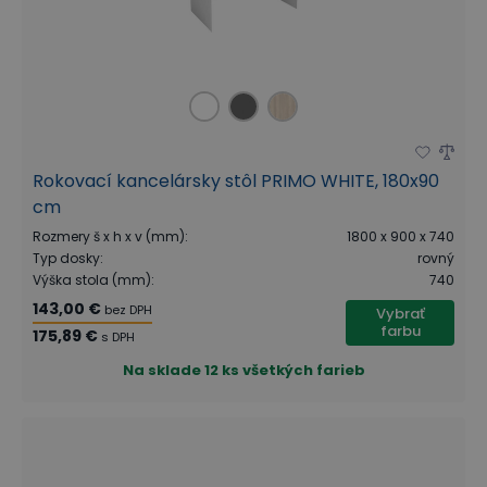
Rokovací kancelársky stôl PRIMO WHITE, 180x90
cm
Rozmery š x h x v (mm)
:
1800 x 900 x 740
Typ dosky
:
rovný
Výška stola (mm)
:
740
143,00 €
bez DPH
Vybrať
farbu
175,89 €
s DPH
Na sklade
12 ks všetkých farieb