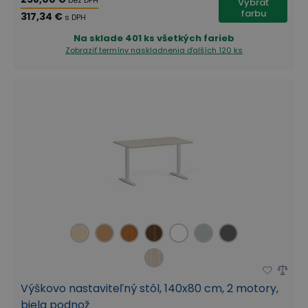
bez DPH
Vybrať
farbu
317,34 €
s DPH
Na sklade
401 ks všetkých farieb
Zobraziť termíny naskladnenia
ďalších 120 ks
Výškovo nastaviteľný stôl, 140x80 cm, 2 motory,
biela podnož