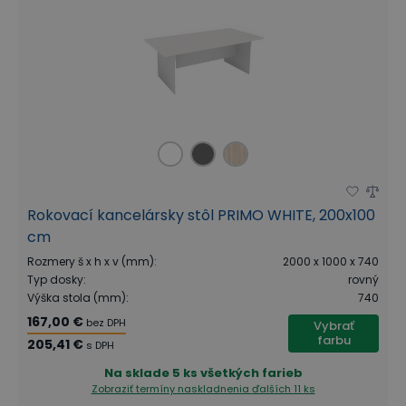
Rokovací kancelársky stôl PRIMO WHITE, 200x100
cm
Rozmery š x h x v (mm)
:
2000 x 1000 x 740
Typ dosky
:
rovný
Výška stola (mm)
:
740
167,00 €
bez DPH
Vybrať
farbu
205,41 €
s DPH
Na sklade
5 ks všetkých farieb
Zobraziť termíny naskladnenia
ďalších 11 ks