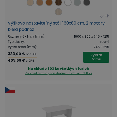
Výškovo nastaviteľný stôl, 160x80 cm, 2 motory,
biela podnož
Rozmery š x h x v (mm)
:
1600 x 800 x 745 - 1215
Typ dosky
:
rovný
Výška stola (mm)
:
745 - 1215
333,00 €
bez DPH
Vybrať
farbu
409,59 €
s DPH
Na sklade
803 ks všetkých farieb
Zobraziť termíny naskladnenia
ďalších 218 ks