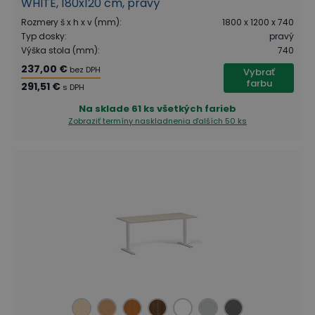
WHITE, 180x120 cm, pravý
Rozmery š x h x v (mm)
:
1800 x 1200 x 740
Typ dosky
:
pravý
Výška stola (mm)
:
740
237,00 €
bez DPH
Vybrať
farbu
291,51 €
s DPH
Na sklade
61 ks všetkých farieb
Zobraziť termíny naskladnenia
ďalších 50 ks