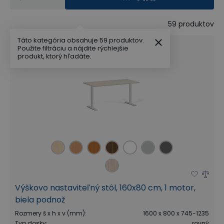
59
produktov
Táto kategória obsahuje 59 produktov.
Použite filtráciu a nájdite rýchlejšie
produkt, ktorý hľadáte.
Výškovo nastaviteľný stôl, 160x80 cm, 1 motor,
biela podnož
Rozmery š x h x v (mm)
:
1600 x 800 x 745-1235
Typ dosky
:
rovný