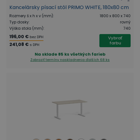
Kancelársky písací stôl PRIMO WHITE, 180x80 cm
Rozmery š x h x v (mm)
:
1800 x 800 x 740
Typ dosky
:
rovný
Výška stola (mm)
:
740
196,00 €
bez DPH
Vybrať
farbu
241,08 €
s DPH
Na sklade
85 ks všetkých farieb
Zobraziť termíny naskladnenia
ďalších 68 ks