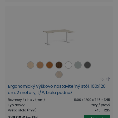
Ergonomický výškovo nastaviteľný stôl, 160x120
cm, 2 motory, L/P, biela podnož
Rozmery š x h x v (mm)
:
1600 x 1200 x 745 - 1215
Typ dosky
:
ľavý / pravý
Výška stola (mm)
:
745 - 1215
338,00 €
bez DPH