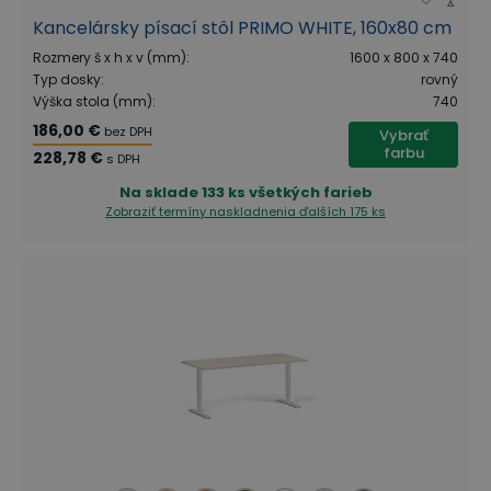
Kancelársky písací stôl PRIMO WHITE, 160x80 cm
Rozmery š x h x v (mm)
:
1600 x 800 x 740
Typ dosky
:
rovný
Výška stola (mm)
:
740
186,00 €
bez DPH
Vybrať
farbu
228,78 €
s DPH
Na sklade
133 ks všetkých farieb
Zobraziť termíny naskladnenia
ďalších 175 ks