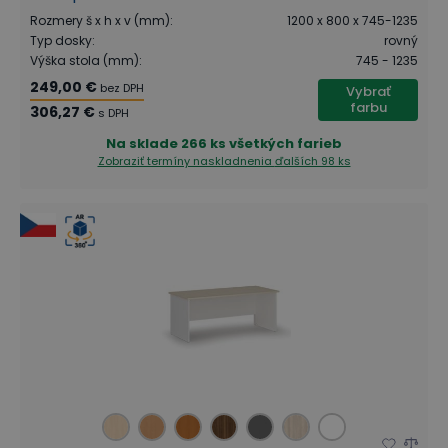
Rozmery š x h x v (mm)
:
1200 x 800 x 745-1235
Typ dosky
:
rovný
Výška stola (mm)
:
745 - 1235
249,00 €
bez DPH
Vybrať
farbu
306,27 €
s DPH
Na sklade
266 ks všetkých farieb
Zobraziť termíny naskladnenia
ďalších 98 ks