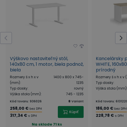
Výškovo nastaviteľný stôl,
Kancelársky p
140x80 cm, 1 motor, biela podnož,
WHITE, 160x80
biela
prírodný
Rozmery š x h x v
1400 x 800 x 745-
Rozmery š x h x v
(mm)
:
1235
Typ dosky
:
Typ dosky
:
rovný
Výška stola (mm)
Výška stola (mm)
:
745 - 1235
Kód tovaru
:
936026
8
Variant
Kód tovaru
:
613122
258,00 €
186,00 €
bez DPH
bez DPH
Kúpiť
317,34 €
228,78 €
s DPH
s DPH
Na sklade
71 ks