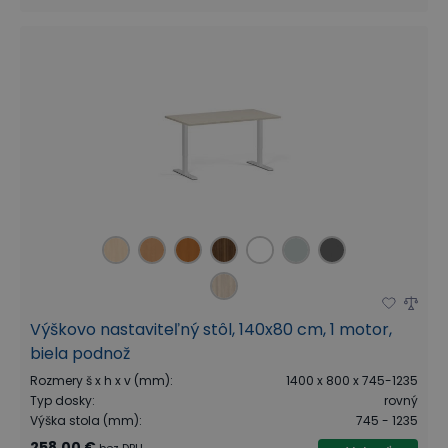
Výškovo nastaviteľný stôl, 140x80 cm, 1 motor,
biela podnož
Rozmery š x h x v (mm)
:
1400 x 800 x 745-1235
Typ dosky
:
rovný
Výška stola (mm)
:
745 - 1235
258,00 €