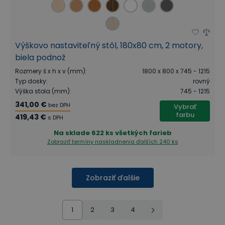
Výškovo nastaviteľný stôl, 180x80 cm, 2 motory,
biela podnož
Rozmery š x h x v (mm)
:
1800 x 800 x 745 - 1215
Typ dosky
:
rovný
Výška stola (mm)
:
745 - 1215
341,00 €
bez DPH
Vybrať
farbu
419,43 €
s DPH
Na sklade
622 ks všetkých farieb
Zobraziť termíny naskladnenia
ďalších 240 ks
Zobraziť ďalšie
1
2
3
4