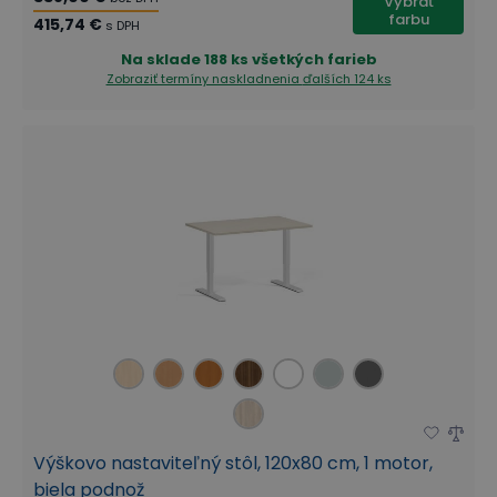
Vybrať
farbu
415,74 €
s DPH
Na sklade
188 ks všetkých farieb
Zobraziť termíny naskladnenia
ďalších 124 ks
Výškovo nastaviteľný stôl, 120x80 cm, 1 motor,
biela podnož