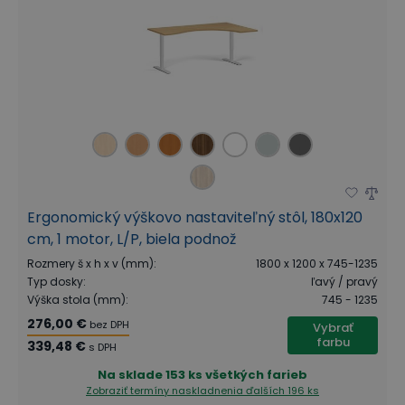
Ergonomický výškovo nastaviteľný stôl, 180x120
cm, 1 motor, L/P, biela podnož
Rozmery š x h x v (mm)
:
1800 x 1200 x 745-1235
Typ dosky
:
ľavý / pravý
Výška stola (mm)
:
745 - 1235
276,00 €
bez DPH
Vybrať
farbu
339,48 €
s DPH
Na sklade
153 ks všetkých farieb
Zobraziť termíny naskladnenia
ďalších 196 ks