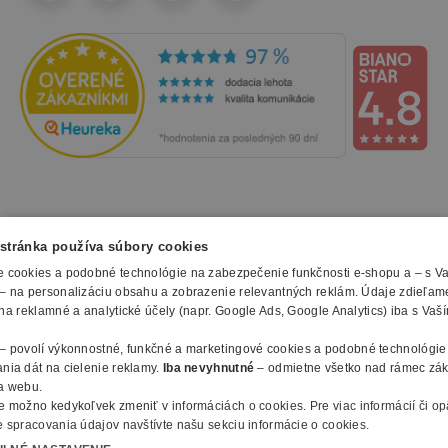
NAKUPOVANIE
stránka používa súbory cookies
 cookies a podobné technológie na zabezpečenie funkčnosti e-shopu a – s V
Všetko o nákupe
– na personalizáciu obsahu a zobrazenie relevantných reklám. Údaje zdieľam
SLUŽBY
Obchodné podmienky
na reklamné a analytické účely (napr. Google Ads, Google Analytics) iba s Vaš
Doprava a montáž
Naše katalógy
– povolí výkonnostné, funkčné a marketingové cookies a podobné technológie
Spôsoby platby
O FIRME
Reklamačný formulár
nia dát na cielenie reklamy.
Iba nevyhnutné
– odmietne všetko nad rámec zá
Záruky, servis a reklamácie
E-procurement
a webu.
O nás
Ochrana osobných údajov
e možno kedykoľvek zmeniť v
informáciách o cookies
.
Pre viac informácií či o
Vlastná výroba nábytku
Kontakty
 spracovania údajov navštívte našu sekciu informácie o cookies.
© 2010 - 2026 B2B Partner s.r.o. - Všetky práva vyhradené.
Informácie o cookies
Vyhlásenie o prístupnosti
Členstvo v organizáciach