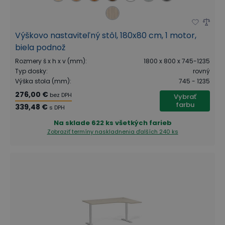
Výškovo nastaviteľný stôl, 180x80 cm, 1 motor,
biela podnož
Rozmery š x h x v (mm)
:
1800 x 800 x 745-1235
Typ dosky
:
rovný
Výška stola (mm)
:
745 - 1235
276,00 €
bez DPH
Vybrať
farbu
339,48 €
s DPH
Na sklade
622 ks všetkých farieb
Zobraziť termíny naskladnenia
ďalších 240 ks