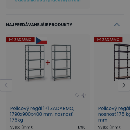
K dodaniu do 21 pracovných dní
NAJPREDÁVANEJŠIE PRODUKTY
1+1 ZADARMO
1+1 ZADARMO
Policový regál 1+1 ZADARMO,
Policový regá
1790x900x400 mm, nosnosť
nosnosť 175 kg
175kg
mm
Výška (mm)
:
1790
Výška (mm)
: