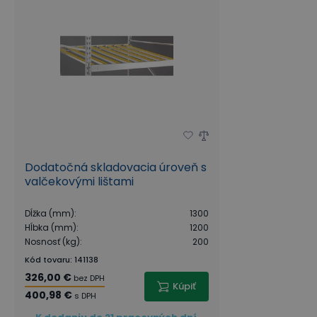
Dodatočná skladovacia úroveň s
valčekovými lištami
Dĺžka (mm)
:
1300
Hĺbka (mm)
:
1200
Nosnosť (kg)
:
200
Kód tovaru
:
141138
326,00 €
bez DPH
Kúpiť
400,98 €
s DPH