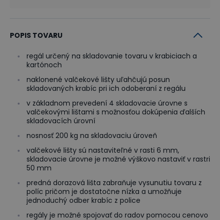
POPIS TOVARU
regál určený na skladovanie tovaru v krabiciach a
kartónoch
naklonené valčekové lišty uľahčujú posun
skladovaných krabíc pri ich odoberaní z regálu
v základnom prevedení 4 skladovacie úrovne s
valčekovými lištami s možnosťou dokúpenia ďalších
skladovacích úrovní
nosnosť 200 kg na skladovaciu úroveň
valčekové lišty sú nastaviteľné v rasti 6 mm,
skladovacie úrovne je možné výškovo nastaviť v rastri
50 mm
predná dorazová lišta zabraňuje vysunutiu tovaru z
políc pričom je dostatočne nízka a umožňuje
jednoduchý odber krabíc z police
regály je možné spojovať do radov pomocou cenovo