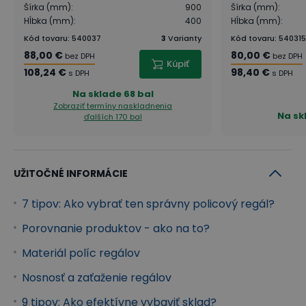
Šírka (mm)
:
900
Šírka (mm)
:
Hĺbka (mm)
:
400
Hĺbka (mm)
:
Kód tovaru
:
540037
3
Varianty
Kód tovaru
:
540315
88,00 €
80,00 €
bez DPH
bez DPH
Kúpiť
108,24 €
98,40 €
s DPH
s DPH
Na sklade
68 bal
Zobraziť termíny naskladnenia
Na sk
ďalších 170 bal
UŽITOČNÉ INFORMÁCIE
7 tipov: Ako vybrať ten správny policový regál?
Porovnanie produktov - ako na to?
Materiál políc regálov
Nosnosť a zaťaženie regálov
9 tipov: Ako efektívne vybaviť sklad?