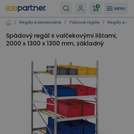
0
MENU
/
Regály a skladovanie
/
Policové regály
/
Regály so ši
Spádový regál s valčekovými lištami,
2000 x 1300 x 1300 mm, základný