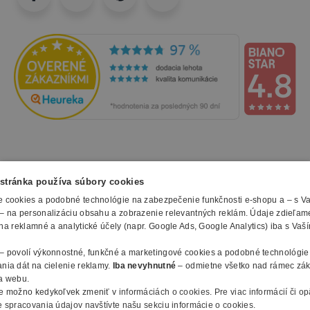
NAKUPOVANIE
stránka používa súbory cookies
 cookies a podobné technológie na zabezpečenie funkčnosti e-shopu a – s V
Všetko o nákupe
– na personalizáciu obsahu a zobrazenie relevantných reklám. Údaje zdieľam
SLUŽBY
Obchodné podmienky
na reklamné a analytické účely (napr. Google Ads, Google Analytics) iba s Vaš
Doprava a montáž
Naše katalógy
– povolí výkonnostné, funkčné a marketingové cookies a podobné technológie
Spôsoby platby
O FIRME
Reklamačný formulár
nia dát na cielenie reklamy.
Iba nevyhnutné
– odmietne všetko nad rámec zá
Záruky, servis a reklamácie
E-procurement
a webu.
O nás
Ochrana osobných údajov
e možno kedykoľvek zmeniť v
informáciách o cookies
.
Pre viac informácií či o
Vlastná výroba nábytku
Kontakty
 spracovania údajov navštívte našu sekciu informácie o cookies.
© 2010 - 2026 B2B Partner s.r.o. - Všetky práva vyhradené.