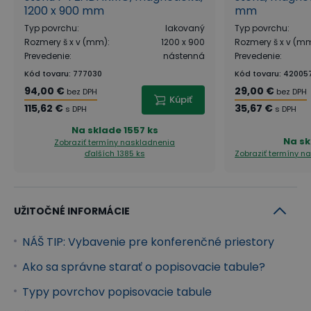
1200 x 900 mm
mm
Typ povrchu
:
lakovaný
Typ povrchu
:
Rozmery š x v (mm)
:
1200 x 900
Rozmery š x v (m
Prevedenie
:
nástenná
Prevedenie
:
Kód tovaru
:
777030
Kód tovaru
:
42005
94,00 €
29,00 €
bez DPH
bez DPH
Kúpiť
115,62 €
35,67 €
s DPH
s DPH
Na sklade
1557 ks
Na sk
Zobraziť termíny naskladnenia
ďalších 1385 ks
Zobraziť termíny n
UŽITOČNÉ INFORMÁCIE
NÁŠ TIP: Vybavenie pre konferenčné priestory
Ako sa správne starať o popisovacie tabule?
Typy povrchov popisovacie tabule