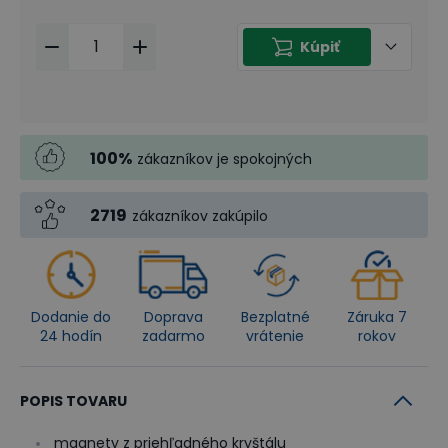
Kúpiť
100
%
zákazníkov je spokojných
2719
zákazníkov zakúpilo
Dodanie do
Doprava
Bezplatné
Záruka 7
24 hodín
zadarmo
vrátenie
rokov
POPIS TOVARU
magnety z priehľadného kryštálu