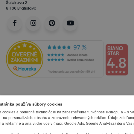
Šulekova 2
811 06 Bratislava
NAKUPOVANIE
stránka používa súbory cookies
 cookies a podobné technológie na zabezpečenie funkčnosti e-shopu a – s V
Všetko o nákupe
– na personalizáciu obsahu a zobrazenie relevantných reklám. Údaje zdieľam
SLUŽBY
Obchodné podmienky
na reklamné a analytické účely (napr. Google Ads, Google Analytics) iba s Vaš
Doprava a montáž
Naše katalógy