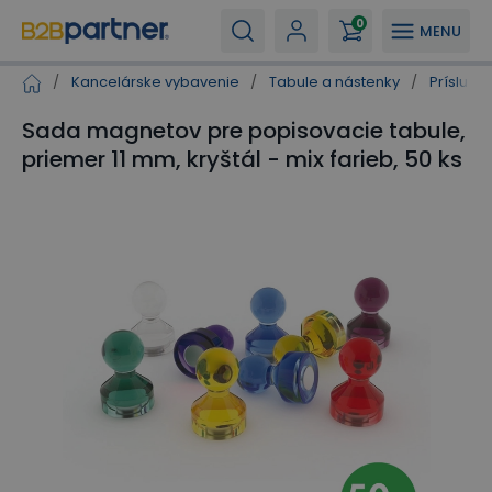
0
MENU
/
Kancelárske vybavenie
/
Tabule a nástenky
/
Prísluše
Sada magnetov pre popisovacie tabule,
priemer 11 mm, kryštál - mix farieb, 50 ks