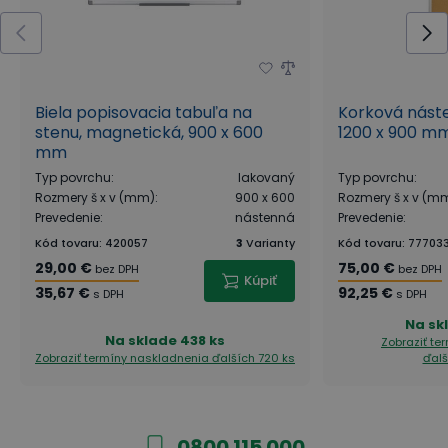
Biela popisovacia tabuľa na
Korková nást
stenu, magnetická, 900 x 600
1200 x 900 m
mm
Typ povrchu
:
lakovaný
Typ povrchu
:
Rozmery š x v (mm)
:
900 x 600
Rozmery š x v (m
Prevedenie
:
nástenná
Prevedenie
:
Kód tovaru
:
420057
3
Varianty
Kód tovaru
:
77703
29,00 €
75,00 €
bez DPH
bez DPH
Kúpiť
35,67 €
92,25 €
s DPH
s DPH
Na sk
Na sklade
438 ks
Zobraziť te
Zobraziť termíny naskladnenia
ďalších 720 ks
ďalš
0800 115 000