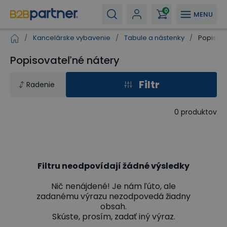
0
MENU
/
Kancelárske vybavenie
/
Tabule a nástenky
/
Popisova
Popisovateľné nátery
Filtr
Radenie
0
produktov
Filtru neodpovídají žádné výsledky
Nič nenájdené! Je nám ľúto, ale
zadanému výrazu nezodpovedá žiadny
obsah.
Skúste, prosím, zadať iný výraz.