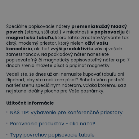
Špeciálne popisovacie nátery
premenia každý hladký
povrch
(stenu, stôl atď.) v miestnosti
v popisovaciju
či
magnetickú tabuľu
, ktorú ľahko zmažete.Vytvoríte tak
čistý, moderný priestor, ktorý nielen
oživí vašu
kanceláriu
, ale tiež
zvýši produktivitu
vás aj vašich
zamestnancov. Na podkladový náter nanesiete
popisovateľný či magnetický popisovateľný náter a po 7
dňoch zrenia môžete písať a pripínať magnetky.
Vedeli ste, že dnes už ani nemusíte kupovať tabuľu ani
flipchart, aby ste mali kam písať? Bohato Vám postačí
natrieť stenu špeciálnym náterom, vďaka ktorému sa z
nej stane ideálny plocha pre Vaše poznámky.
Užitočné informácie
NÁŠ TIP: Vybavenie pre konferenčné priestory
Porovnanie produktov - ako na to?
Typy povrchov popisovacie tabule