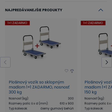
NAJPREDÁVANEJŠIE PRODUKTY
1+1 ZADARMO
1+1 ZADARMO
Plošinový vozík so sklopným
Plošinový voz
madlom 1+1 ZADARMO, nosnosť
madlom 1+1 Z
300 kg
150 kg
Nosnosť (kg)
:
300
Nosnosť (kg)
:
Rozmery políc š x d (mm)
:
610 x 900
Rozmery políc š 
Typ koliesok
:
čierny gumový behúň
Typ koliesok
: