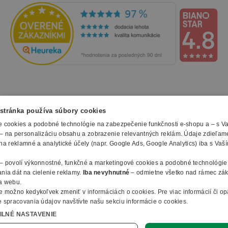
NAKUPOVANIE
stránka používa súbory cookies
 cookies a podobné technológie na zabezpečenie funkčnosti e-shopu a – s V
Všetko o nákupe
– na personalizáciu obsahu a zobrazenie relevantných reklám. Údaje zdieľam
SLUŽBY
Obchodné podmienky
na reklamné a analytické účely (napr. Google Ads, Google Analytics) iba s Vaš
Doprava a montáž
Naše katalógy
– povolí výkonnostné, funkčné a marketingové cookies a podobné technológie
Spôsoby platby
O FIRME
Reklamačný formulár
nia dát na cielenie reklamy.
Iba nevyhnutné
– odmietne všetko nad rámec zá
Záruky, servis a reklamácie
E-procurement
a webu.
O nás
Ochrana osobných údajov
e možno kedykoľvek zmeniť v
informáciách o cookies
.
Pre viac informácií či o
Vlastná výroba nábytku
Kontakty
 spracovania údajov navštívte našu sekciu informácie o cookies.
© 2010 - 2026 B2B Partner s.r.o. - Všetky práva vyhradené.
Informácie o cookies
Vyhlásenie o prístupnosti
Členstvo v organizáciach
ILNÉ NASTAVENIE
Profesionálny e-shop na mieru
Ako nakupovať
B2B Partner ČR