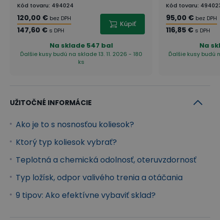
Kód tovaru
:
494024
Kód tovaru
:
49402
120,00 €
95,00 €
bez DPH
bez DPH
Kúpiť
147,60 €
116,85 €
s DPH
s DPH
Na sklade
547 bal
Na sk
Ďalšie kusy budú na sklade 13. 11. 2026 - 180
Ďalšie kusy budú n
ks
UŽITOČNÉ INFORMÁCIE
Ako je to s nosnosťou koliesok?
Ktorý typ koliesok vybrať?
Teplotná a chemická odolnosť, oteruvzdornosť
Typ ložísk, odpor valivého trenia a otáčania
9 tipov: Ako efektívne vybaviť sklad?