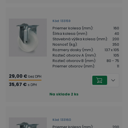
Kód
:
133159
Priemer kolesa (mm)
:
160
Šírka kolesa (mm)
:
40
Stavebná výška kolesa (mm)
:
200
Nosnosť (kg)
:
350
Rozmery dosky (mm)
:
137 x 105
Rozteč otvorov A (mm)
:
105
Rozteč otvorov B (mm)
:
80 - 75
Priemer otvorov (mm)
:
11
29,00 €
bez DPH
35,67 €
s DPH
Na sklade
2
ks
Kód
:
133160
Priemer kolesa (mm)
:
200