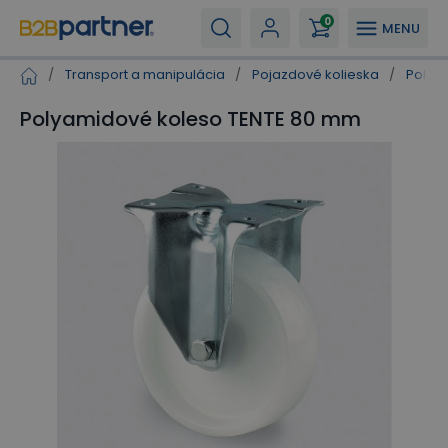
0
MENU
/
Transport a manipulácia
/
Pojazdové kolieska
/
Polya
Polyamidové koleso TENTE 80 mm