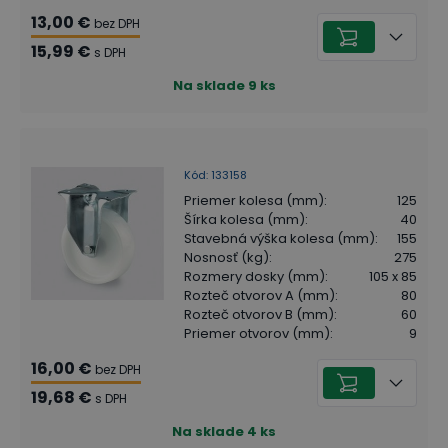
13,00 €
bez DPH
15,99 €
s DPH
Na sklade
9
ks
Kód
:
133158
Priemer kolesa (mm)
:
125
Šírka kolesa (mm)
:
40
Stavebná výška kolesa (mm)
:
155
Nosnosť (kg)
:
275
Rozmery dosky (mm)
:
105 x 85
Rozteč otvorov A (mm)
:
80
Rozteč otvorov B (mm)
:
60
Priemer otvorov (mm)
:
9
16,00 €
bez DPH
19,68 €
s DPH
Na sklade
4
ks