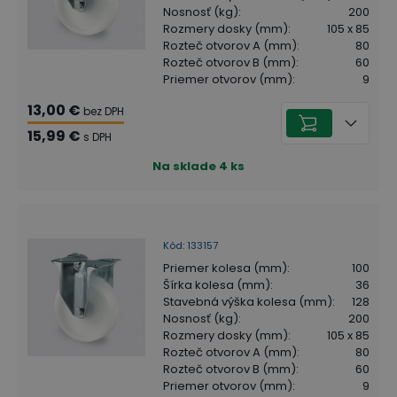
Nosnosť (kg)
:
200
Rozmery dosky (mm)
:
105 x 85
Rozteč otvorov A (mm)
:
80
Rozteč otvorov B (mm)
:
60
Priemer otvorov (mm)
:
9
13,00 €
bez DPH
15,99 €
s DPH
Na sklade
4
ks
Kód
:
133157
Priemer kolesa (mm)
:
100
Šírka kolesa (mm)
:
36
Stavebná výška kolesa (mm)
:
128
Nosnosť (kg)
:
200
Rozmery dosky (mm)
:
105 x 85
Rozteč otvorov A (mm)
:
80
Rozteč otvorov B (mm)
:
60
Priemer otvorov (mm)
:
9