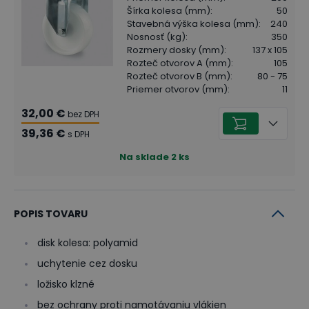
Šírka kolesa (mm)
:
50
Stavebná výška kolesa (mm)
:
240
Nosnosť (kg)
:
350
Rozmery dosky (mm)
:
137 x 105
Rozteč otvorov A (mm)
:
105
Rozteč otvorov B (mm)
:
80 - 75
Priemer otvorov (mm)
:
11
32,00 €
bez DPH
39,36 €
s DPH
Na sklade
2
ks
POPIS TOVARU
disk kolesa: polyamid
uchytenie cez dosku
ložisko klzné
bez ochrany proti namotávaniu vlákien