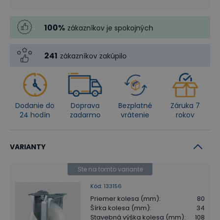
100
%
zákazníkov je spokojných
241
zákazníkov zakúpilo
Dodanie do
Doprava
Bezplatné
Záruka 7
24 hodín
zadarmo
vrátenie
rokov
VARIANTY
Ste na tomto variante
Kód
:
133156
Priemer kolesa (mm)
:
80
Šírka kolesa (mm)
:
34
Stavebná výška kolesa (mm)
:
108