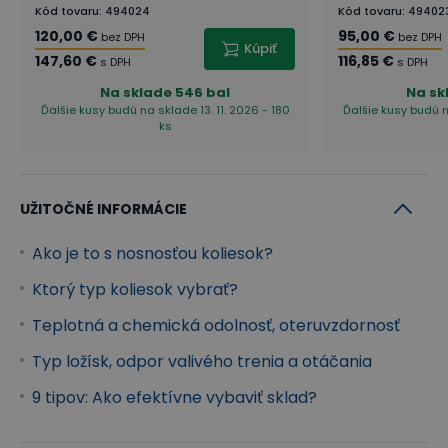
Kód tovaru
:
494024
Kód tovaru
:
49402
120,00 €
95,00 €
bez DPH
bez DPH
Kúpiť
147,60 €
116,85 €
s DPH
s DPH
Na sklade
546 bal
Na sk
Ďalšie kusy budú na sklade 13. 11. 2026 - 180
Ďalšie kusy budú n
ks
UŽITOČNÉ INFORMÁCIE
Ako je to s nosnosťou koliesok?
Ktorý typ koliesok vybrať?
Teplotná a chemická odolnosť, oteruvzdornosť
Typ ložísk, odpor valivého trenia a otáčania
9 tipov: Ako efektívne vybaviť sklad?