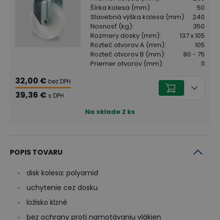
Šírka kolesa (mm)
:
50
Stavebná výška kolesa (mm)
:
240
Nosnosť (kg)
:
350
Rozmery dosky (mm)
:
137 x 105
Rozteč otvorov A (mm)
:
105
Rozteč otvorov B (mm)
:
80 - 75
Priemer otvorov (mm)
:
11
32,00 €
bez DPH
39,36 €
s DPH
Na sklade
2
ks
POPIS TOVARU
disk kolesa: polyamid
uchytenie cez dosku
ložisko klzné
bez ochrany proti namotávaniu vlákien