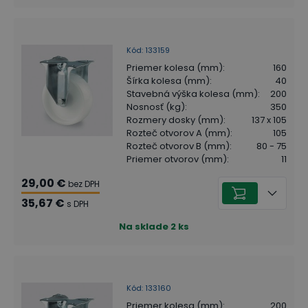
Kód
:
133159
Priemer kolesa (mm)
:
160
Šírka kolesa (mm)
:
40
Stavebná výška kolesa (mm)
:
200
Nosnosť (kg)
:
350
Rozmery dosky (mm)
:
137 x 105
Rozteč otvorov A (mm)
:
105
Rozteč otvorov B (mm)
:
80 - 75
Priemer otvorov (mm)
:
11
29,00 €
bez DPH
35,67 €
s DPH
Na sklade
2
ks
Kód
:
133160
Priemer kolesa (mm)
:
200