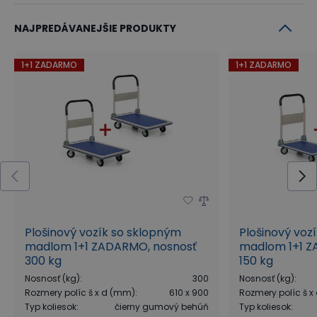
NAJPREDÁVANEJŠIE PRODUKTY
1+1 ZADARMO
1+1 ZADARMO
Plošinový vozík so sklopným
Plošinový voz
madlom 1+1 ZADARMO, nosnosť
madlom 1+1 Z
300 kg
150 kg
Nosnosť (kg)
:
300
Nosnosť (kg)
:
Rozmery políc š x d (mm)
:
610 x 900
Rozmery políc š 
Typ koliesok
:
čierny gumový behúň
Typ koliesok
: