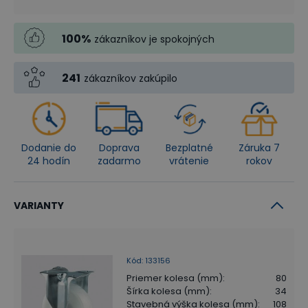
100
%
zákazníkov je spokojných
241
zákazníkov zakúpilo
Dodanie do
Doprava
Bezplatné
Záruka 7
24 hodín
zadarmo
vrátenie
rokov
VARIANTY
Kód
:
133156
Priemer kolesa (mm)
:
80
Šírka kolesa (mm)
:
34
Stavebná výška kolesa (mm)
:
108