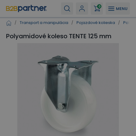
0
MENU
/
Transport a manipulácia
/
Pojazdové kolieska
/
Polya
Polyamidové koleso TENTE 125 mm