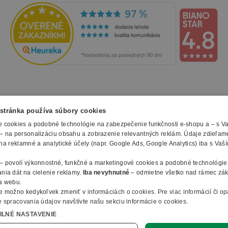
NAKUPOVANIE
stránka používa súbory cookies
 cookies a podobné technológie na zabezpečenie funkčnosti e-shopu a – s V
Všetko o nákupe
– na personalizáciu obsahu a zobrazenie relevantných reklám. Údaje zdieľam
SLUŽBY
Obchodné podmienky
na reklamné a analytické účely (napr. Google Ads, Google Analytics) iba s Vaš
Doprava a montáž
Naše katalógy
– povolí výkonnostné, funkčné a marketingové cookies a podobné technológie
Spôsoby platby
O FIRME
Reklamačný formulár
nia dát na cielenie reklamy.
Iba nevyhnutné
– odmietne všetko nad rámec zá
Záruky, servis a reklamácie
E-procurement
a webu.
O nás
Ochrana osobných údajov
e možno kedykoľvek zmeniť v
informáciách o cookies
.
Pre viac informácií či o
Vlastná výroba nábytku
Kontakty
 spracovania údajov navštívte našu sekciu informácie o cookies.
© 2010 - 2026 B2B Partner s.r.o. - Všetky práva vyhradené.
Informácie o cookies
Vyhlásenie o prístupnosti
Členstvo v organizáciach
ILNÉ NASTAVENIE
Profesionálny e-shop na mieru
Ako nakupovať
B2B Partner ČR