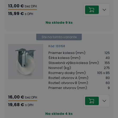
13,00 €
bez DPH
15,99 €
s DPH
Na sklade
9
ks
Ste na tomto variante
Kód
:
133158
Priemer kolesa (mm)
:
125
Šírka kolesa (mm)
:
40
Stavebná výška kolesa (mm)
:
155
Nosnosť (kg)
:
275
Rozmery dosky (mm)
:
105 x 85
Rozteč otvorov A (mm)
:
80
Rozteč otvorov B (mm)
:
60
Priemer otvorov (mm)
:
9
16,00 €
bez DPH
19,68 €
s DPH
Na sklade
4
ks