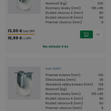
Nosnosť (kg)
:
200
Rozmery dosky (mm)
:
105 x 85
Rozteč otvorov A (mm)
:
80
Rozteč otvorov B (mm)
:
60
Priemer otvorov (mm)
:
9
13,00 €
bez DPH
15,99 €
s DPH
Na sklade
4
ks
Kód
:
133157
Priemer kolesa (mm)
:
100
Šírka kolesa (mm)
:
36
Stavebná výška kolesa (mm)
:
128
Nosnosť (kg)
:
200
Rozmery dosky (mm)
:
105 x 85
Rozteč otvorov A (mm)
:
80
Rozteč otvorov B (mm)
:
60
Priemer otvorov (mm)
:
9