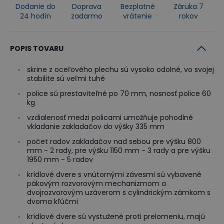
Dodanie do
Doprava
Bezplatné
Záruka 7
24 hodín
zadarmo
vrátenie
rokov
POPIS TOVARU
skrine z oceľového plechu sú vysoko odolné, vo svojej
stabilite sú veľmi tuhé
police sú prestaviteľné po 70 mm, nosnosť police 60
kg
vzdialenosť medzi policami umožňuje pohodlné
vkladanie zakladačov do výšky 335 mm
počet radov zakladačov nad sebou pre výšku 800
mm - 2 rady, pre výšku 1150 mm - 3 rady a pre výšku
1950 mm - 5 radov
krídlové dvere s vnútornými závesmi sú vybavené
pákovým rozvorovým mechanizmom a
dvojrozvorovým uzáverom s cylindrickým zámkom s
dvoma kľúčmi
krídlové dvere sú vystužené proti prelomeniu, majú