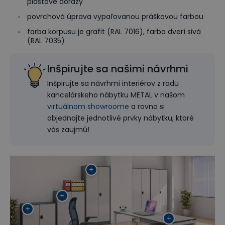
plastové dorazy
povrchová úprava vypaľovanou práškovou farbou
farba korpusu je grafit (RAL 7016), farba dverí sivá
(RAL 7035)
Inšpirujte sa našimi návrhmi
Inšpirujte sa návrhmi interiérov z radu
kancelárskeho nábytku METAL v našom
virtuálnom showroome
a rovno si
objednajte jednotlivé prvky nábytku, ktoré
vás zaujmú!
+
+
+
+