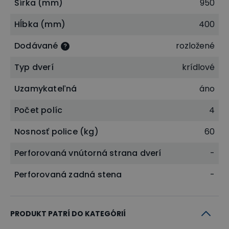
Šírka (mm)
950
Hĺbka (mm)
400
Dodávané
rozložené
Typ dverí
krídlové
Uzamykateľná
áno
Počet políc
4
Nosnosť police (kg)
60
Perforovaná vnútorná strana dverí
-
Perforovaná zadná stena
-
PRODUKT PATRÍ DO KATEGÓRIÍ