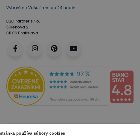
Vybavíme Vašu firmu do 24 hodín
B2B Partner s.r.o.
Šulekova 2
811 06 Bratislava
NAKUPOVANIE
stránka používa súbory cookies