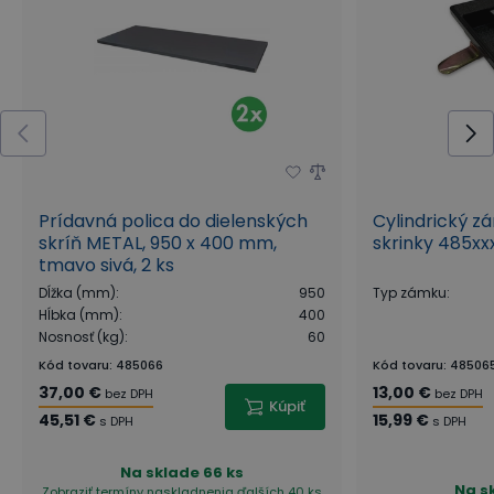
Prídavná polica do dielenských
Cylindrický z
skríň METAL, 950 x 400 mm,
skrinky 485xxx
tmavo sivá, 2 ks
Dĺžka (mm)
:
950
Typ zámku
:
Hĺbka (mm)
:
400
Nosnosť (kg)
:
60
Kód tovaru
:
485066
Kód tovaru
:
48506
37,00 €
13,00 €
bez DPH
bez DPH
Kúpiť
45,51 €
15,99 €
s DPH
s DPH
Na sklade
66 ks
Na s
Zobraziť termíny naskladnenia
ďalších 40 ks