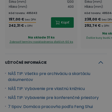
Šírka (mm)
:
1200
Šírka (mm)
:
Hĺbka (mm)
:
400
Hĺbka (mm)
:
Kód tovaru
:
485043
Kód tovaru
:
48504
197,00 €
238,00 €
bez DPH
bez DP
Kúpiť
242,31 €
292,74 €
s DPH
s DPH
Na s
Na sklade
31 ks
Ďalšie kusy budú n
Zobraziť termíny naskladnenia
ďalších 60 ks
UŽITOČNÉ INFORMÁCIE
NÁŠ TIP: Všetko pre archiváciu a skartáciu
dokumentov
NÁŠ TIP: Vybavenie pre vlastnú knižnicu
NÁŠ TIP: Vybavenie pre konferenčné priestory
7 tipov: Domáca pracovňa podľa Feng Shui