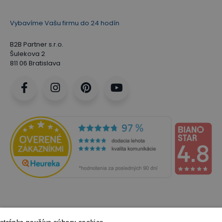
Vybavíme Vašu firmu do 24 hodín
B2B Partner s.r.o.
Šulekova 2
811 06 Bratislava