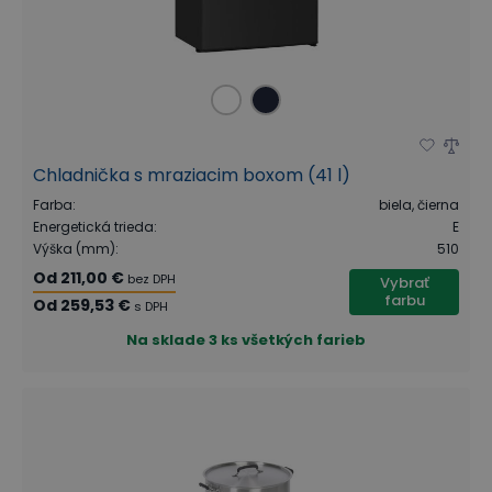
Chladnička s mraziacim boxom (41 l)
Farba
:
biela, čierna
Energetická trieda
:
E
Výška (mm)
:
510
Od
211,00 €
bez DPH
Vybrať
farbu
Od
259,53 €
s DPH
Na sklade
3 ks všetkých farieb