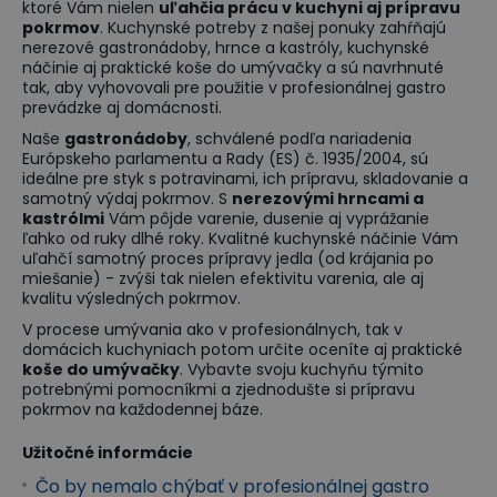
ktoré Vám nielen
uľahčia prácu v kuchyni aj prípravu
pokrmov
. Kuchynské potreby z našej ponuky zahŕňajú
nerezové gastronádoby, hrnce a kastróly, kuchynské
náčinie aj praktické koše do umývačky a sú navrhnuté
tak, aby vyhovovali pre použitie v profesionálnej gastro
prevádzke aj domácnosti.
Naše
gastronádoby
, schválené podľa nariadenia
Európskeho parlamentu a Rady (ES) č. 1935/2004, sú
ideálne pre styk s potravinami, ich prípravu, skladovanie a
samotný výdaj pokrmov. S
nerezovými hrncami a
kastrólmi
Vám pôjde varenie, dusenie aj vyprážanie
ľahko od ruky dlhé roky. Kvalitné kuchynské náčinie Vám
uľahčí samotný proces prípravy jedla (od krájania po
miešanie) - zvýši tak nielen efektivitu varenia, ale aj
kvalitu výsledných pokrmov.
V procese umývania ako v profesionálnych, tak v
domácich kuchyniach potom určite oceníte aj praktické
koše do umývačky
. Vybavte svoju kuchyňu týmito
potrebnými pomocníkmi a zjednodušte si prípravu
pokrmov na každodennej báze.
Užitočné informácie
Čo by nemalo chýbať v profesionálnej gastro