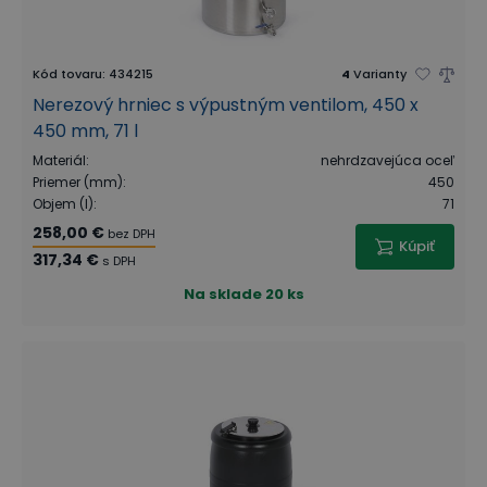
Kód tovaru
:
434215
4
Varianty
Nerezový hrniec s výpustným ventilom, 450 x
450 mm, 71 l
Materiál
:
nehrdzavejúca oceľ
Priemer (mm)
:
450
Objem (l)
:
71
258,00 €
bez DPH
Kúpiť
317,34 €
s DPH
Na sklade
20 ks