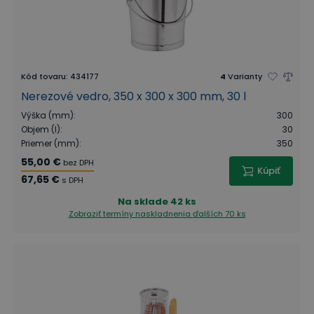
Kód tovaru
:
434177
4
Varianty
Nerezové vedro, 350 x 300 x 300 mm, 30 l
Výška (mm)
:
300
Objem (l)
:
30
Priemer (mm)
:
350
55,00 €
bez DPH
Kúpiť
67,65 €
s DPH
Na sklade
42 ks
Zobraziť termíny naskladnenia
ďalších 70 ks