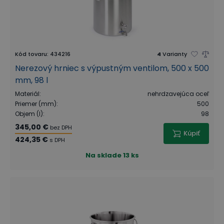
Kód tovaru
:
434216
4
Varianty
Nerezový hrniec s výpustným ventilom, 500 x 500
mm, 98 l
Materiál
:
nehrdzavejúca oceľ
Priemer (mm)
:
500
Objem (l)
:
98
345,00 €
bez DPH
Kúpiť
424,35 €
s DPH
Na sklade
13 ks