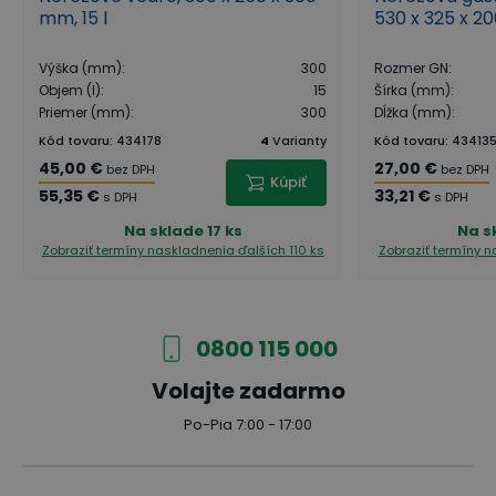
mm, 15 l
530 x 325 x 
Výška (mm)
:
300
Rozmer GN
:
Objem (l)
:
15
Šírka (mm)
:
Priemer (mm)
:
300
Dĺžka (mm)
:
Kód tovaru
:
434178
4
Varianty
Kód tovaru
:
43413
45,00 €
27,00 €
bez DPH
bez DPH
Kúpiť
55,35 €
33,21 €
s DPH
s DPH
Na sklade
17 ks
Na s
Zobraziť termíny naskladnenia
ďalších 110 ks
Zobraziť termíny 
0800 115 000
Volajte zadarmo
Po-Pia 7:00 - 17:00