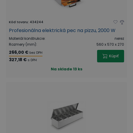
Kód tovaru
:
434244
Profesionálna elektrická pec na pizzu, 2000 W
Materiál konštrukcie
:
nerez
Rozmery (mm)
:
560 x 570 x 270
266,00 €
bez DPH
Kúpiť
327,18 €
s DPH
Na sklade
13 ks