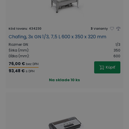
Kód tovaru
:
434230
3
Varianty
Chafing, 3x GN 1/3, 7,5 l, 600 x 350 x 320 mm
Rozmer GN
:
1/3
Šírka (mm)
:
350
Dĺžka (mm)
:
600
76,00 €
bez DPH
Kúpiť
93,48 €
s DPH
Na sklade
10 ks