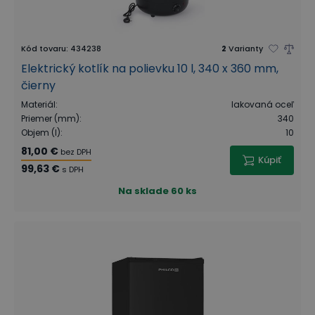
Kód tovaru
:
434238
2
Varianty
Elektrický kotlík na polievku 10 l, 340 x 360 mm,
čierny
Materiál
:
lakovaná oceľ
Priemer (mm)
:
340
Objem (l)
:
10
81,00 €
bez DPH
Kúpiť
99,63 €
s DPH
Na sklade
60 ks