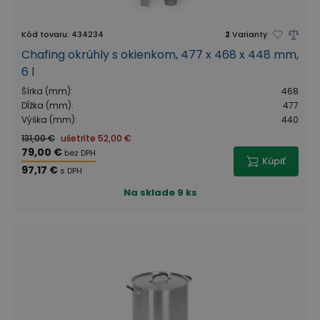
Kód tovaru
:
434234
2
Varianty
Chafing okrúhly s okienkom, 477 x 468 x 448 mm,
6 l
Šírka (mm)
:
468
Dĺžka (mm)
:
477
Výška (mm)
:
440
131,00 €
ušetríte
52,00 €
79,00 €
bez DPH
Kúpiť
97,17 €
s DPH
Na sklade
9 ks