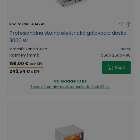
Kód tovaru
:
434245
Profesionálna stolná elektrická grilovacia doska,
3000 W
Materiál konštrukcie
:
nerez
Rozmery (mm)
:
550 x 250 x 490
198,00 €
bez DPH
Kúpiť
243,54 €
s DPH
Na sklade
13 ks
Zobraziť termíny naskladnenia
ďalších 20 ks