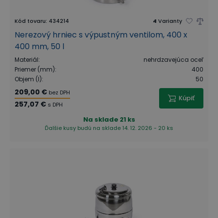
Kód tovaru
:
434214
4
Varianty
Nerezový hrniec s výpustným ventilom, 400 x
400 mm, 50 l
Materiál
:
nehrdzavejúca oceľ
Priemer (mm)
:
400
Objem (l)
:
50
209,00 €
bez DPH
Kúpiť
257,07 €
s DPH
Na sklade
21 ks
Ďalšie kusy budú na sklade 14. 12. 2026 - 20 ks