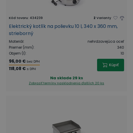
Kód tovaru
:
434239
2
Varianty
Elektrický kotlík na polievku 10 l, 340 x 360 mm,
strieborný
Materiál
:
nehrdzavejúca oceľ
Priemer (mm)
:
340
Objem (l)
:
10
96,00 €
bez DPH
Kúpiť
118,08 €
s DPH
Na sklade
29 ks
Zobraziť termíny naskladnenia
ďalších 20 ks