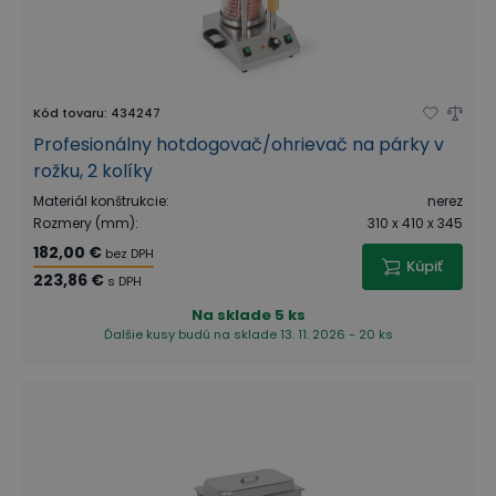
Kód tovaru
:
434247
Profesionálny hotdogovač/ohrievač na párky v
rožku, 2 kolíky
Materiál konštrukcie
:
nerez
Rozmery (mm)
:
310 x 410 x 345
182,00 €
bez DPH
Kúpiť
223,86 €
s DPH
Na sklade
5 ks
Ďalšie kusy budú na sklade 13. 11. 2026 - 20 ks