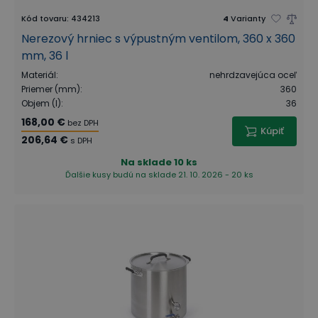
Kód tovaru
:
434213
4
Varianty
Nerezový hrniec s výpustným ventilom, 360 x 360
mm, 36 l
Materiál
:
nehrdzavejúca oceľ
Priemer (mm)
:
360
Objem (l)
:
36
168,00 €
bez DPH
Kúpiť
206,64 €
s DPH
Na sklade
10 ks
Ďalšie kusy budú na sklade 21. 10. 2026 - 20 ks