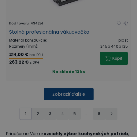
Kód tovaru
:
434251
Stolná profesionálna vákuovačka
Materiál konštrukcie
:
plast
Rozmery (mm)
:
245 x 440 x 125
214,00 €
bez DPH
Kúpiť
263,22 €
s DPH
Na sklade
13 ks
Zobraziť ďalšie
1
2
3
4
5
…
8
Prinášame Vám
rozsiahly výber kuchynských potrieb
,