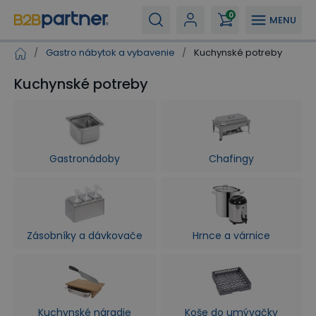
0
MENU
/
Gastro nábytok a vybavenie
/
Kuchynské potreby
Kuchynské potreby
Gastronádoby
Chafingy
Zásobníky a dávkovače
Hrnce a várnice
Kuchynské náradie
Koše do umývačky