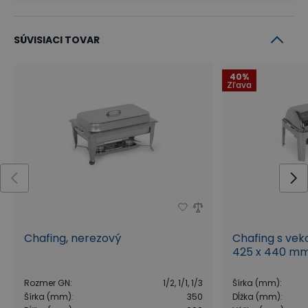
SÚVISIACI TOVAR
40%
Zľava
Chafing, nerezový
Chafing s vek
425 x 440 mm,
Rozmer GN
:
1/2, 1/1, 1/3
Šírka (mm)
:
Šírka (mm)
:
350
Dĺžka (mm)
: