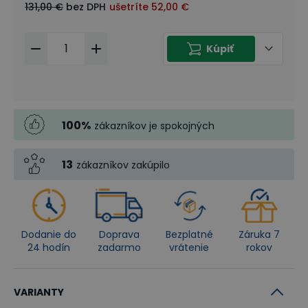
131,00 €
bez DPH
ušetríte
52,00 €
Kúpiť
100
%
zákazníkov je spokojných
13
zákazníkov zakúpilo
Dodanie do
Doprava
Bezplatné
Záruka 7
24 hodín
zadarmo
vrátenie
rokov
VARIANTY