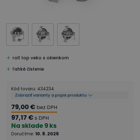
roll top veko s okienkom
ľahké čistenie
Kód tovaru
:
434234
Zobraziť varianty a popis produktu
79,00 €
bez DPH
97,17 €
s DPH
Na sklade
9 ks
Doručíme
:
10. 8. 2026