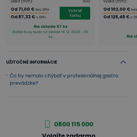
Dĺžka (mm)
:
600
Výška (mm)
:
Od
71,00 €
Od
102,00 €
bez DPH
bez
Vybrať
farbu
Od
87,33 €
Od
125,46 €
s DPH
s D
Na sklade
57 ks
Ďalšie kusy budú na sklade 14. 12. 2026 - 30
Na s
ks
UŽITOČNÉ INFORMÁCIE
Čo by nemalo chýbať v profesionálnej gastro
prevádzke?
0800 115 000
Volajte zadarmo