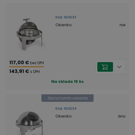
Kód
:
434233
Okienko
:
nie
117,00 €
bez DPH
143,91 €
s DPH
Na sklade
15
ks
Ste na tomto variante
Kód
:
434234
Okienko
:
áno