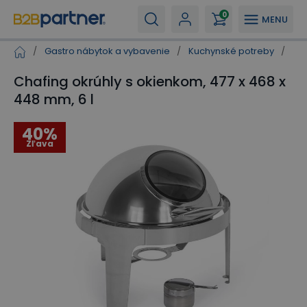
0
MENU
/
Gastro nábytok a vybavenie
/
Kuchynské potreby
/
Ch
Chafing okrúhly s okienkom, 477 x 468 x
448 mm, 6 l
40%
Zľava