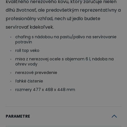
kvalitného nerezového kovu, ktorý zaručuje nielen
dlhú životnosť, ale predovšetkým reprezentatívny a
profesionálny vzhľad, nech už jedlo budete
servírovať kdekoľvek.
chafing s nádobou na pastu/palivo na servírovanie
potravín
roll top veko
misa z nerezovej ocele s objemom 6 l, nádoba na
ohrev vody
nerezové prevedenie
ľahké čistenie
rozmery 477 x 468 x 448 mm
PARAMETRE