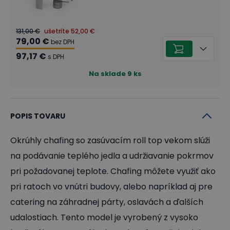
131,00 €
ušetríte
52,00 €
79,00 €
bez DPH
97,17 €
s DPH
Na sklade
9
ks
POPIS TOVARU
Okrúhly chafing so zasúvacím roll top vekom slúži
na podávanie teplého jedla a udržiavanie pokrmov
pri požadovanej teplote. Chafing môžete využiť ako
pri ratoch vo vnútri budovy, alebo napríklad aj pre
catering na záhradnej párty, oslavách a ďalších
udalostiach. Tento model je vyrobený z vysoko