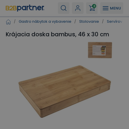
0
MENU
/
Gastro nábytok a vybavenie
/
Stolovanie
/
Servírovaci
Krájacia doska bambus, 46 x 30 cm