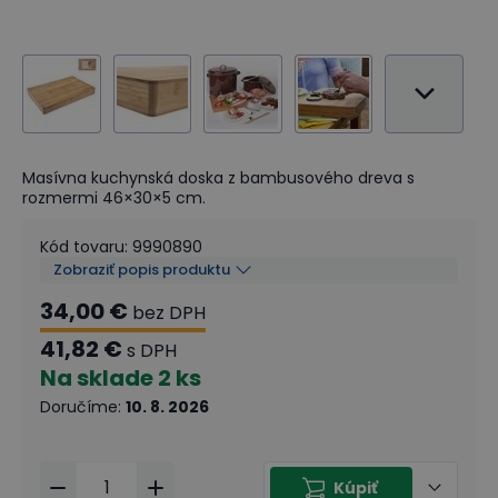
Masívna kuchynská doska z bambusového dreva s
rozmermi 46×30×5 cm.
Kód tovaru
:
9990890
Zobraziť popis produktu
34,00 €
bez DPH
41,82 €
s DPH
Na sklade
2 ks
Doručíme
:
10. 8. 2026
Kúpiť