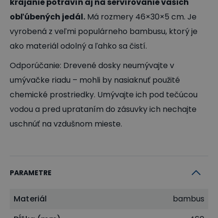
krájanie potravín aj na servírovanie vašich
obľúbených jedál.
Má rozmery 46×30×5 cm. Je
vyrobená z veľmi populárneho bambusu, ktorý je
ako materiál odolný a ľahko sa čistí.
Odporúčanie: Drevené dosky neumývajte v
umývačke riadu – mohli by nasiaknuť použité
chemické prostriedky. Umývajte ich pod tečúcou
vodou a pred uprataním do zásuvky ich nechajte
uschnúť na vzdušnom mieste.
PARAMETRE
Materiál
bambus