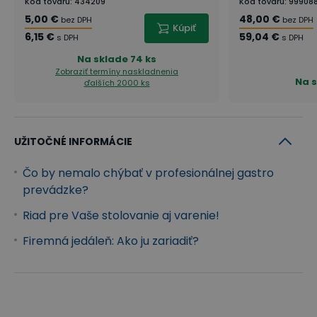
Kód tovaru
:
434209
Kód tovaru
:
99908
5,00 €
48,00 €
bez DPH
bez DPH
Kúpiť
6,15 €
59,04 €
s DPH
s DPH
Na sklade
74 ks
Zobraziť termíny naskladnenia
Na 
ďalších 2000 ks
UŽITOČNÉ INFORMÁCIE
Čo by nemalo chýbať v profesionálnej gastro
prevádzke?
Riad pre Vaše stolovanie aj varenie!
Firemná jedáleň: Ako ju zariadiť?