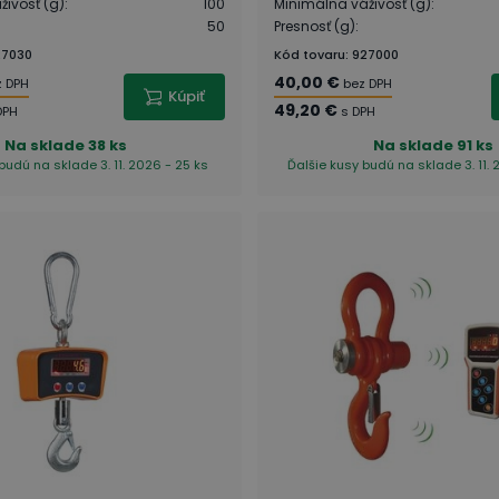
ivosť (g)
:
100
Minimálna váživosť (g)
:
50
Presnosť (g)
:
27030
Kód tovaru
:
927000
40,00 €
z DPH
bez DPH
Kúpiť
49,20 €
DPH
s DPH
Na sklade
38 ks
Na sklade
91 ks
budú na sklade 3. 11. 2026 - 25 ks
Ďalšie kusy budú na sklade 3. 11. 