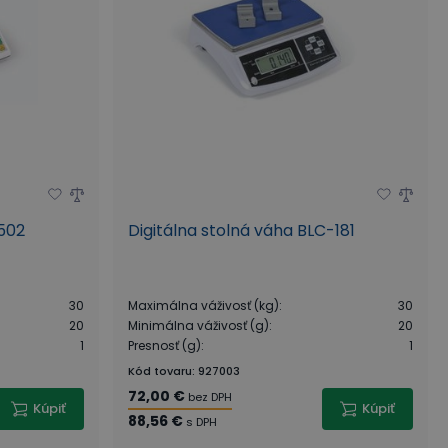
-502
Digitálna stolná váha BLC-181
30
Maximálna váživosť (kg)
:
30
20
Minimálna váživosť (g)
:
20
1
Presnosť (g)
:
1
Kód tovaru
:
927003
72,00 €
bez DPH
Kúpiť
Kúpiť
88,56 €
s DPH