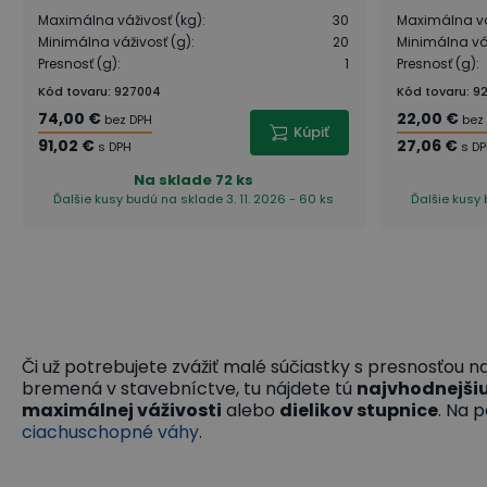
Maximálna váživosť (kg)
:
30
Maximálna vá
Minimálna váživosť (g)
:
20
Minimálna váž
Presnosť (g)
:
1
Presnosť (g)
:
Kód tovaru
:
927004
Kód tovaru
:
92
74,00 €
22,00 €
bez DPH
bez
Kúpiť
91,02 €
27,06 €
s DPH
s D
Na sklade
72 ks
Ďalšie kusy budú na sklade 3. 11. 2026 - 60 ks
Ďalšie kusy 
Či už potrebujete zvážiť malé súčiastky s presnosťou na
bremená v stavebníctve, tu nájdete tú
najvhodnejši
maximálnej váživosti
alebo
dielikov stupnice
. Na 
ciachuschopné váhy
.