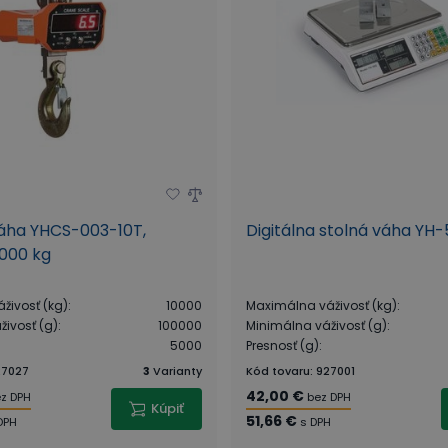
áha YHCS-003-10T,
Digitálna stolná váha YH
0000 kg
živosť (kg)
:
10000
Maximálna váživosť (kg)
:
ivosť (g)
:
100000
Minimálna váživosť (g)
:
5000
Presnosť (g)
:
27027
3
Varianty
Kód tovaru
:
927001
42,00 €
z DPH
bez DPH
Kúpiť
51,66 €
DPH
s DPH