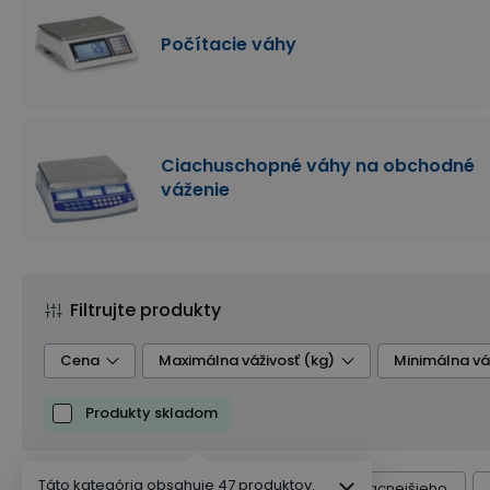
Počítacie váhy
Ciachuschopné váhy na obchodné
váženie
Filtrujte produkty
Cena
Maximálna váživosť (kg)
Minimálna vá
Produkty skladom
Ciachuschopná
Napájanie
Táto kategória obsahuje 47 produktov.
Radenie produktov
Výchozí
Od najlacnejšieho