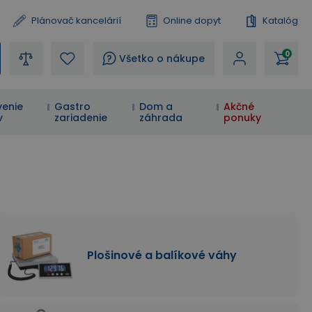
Plánovač kancelárií
Online dopyt
Katalóg
0
?
Všetko o nákupe
enie
Gastro
Dom a
Akčné
v
zariadenie
záhrada
ponuky
Plošinové a balíkové váhy