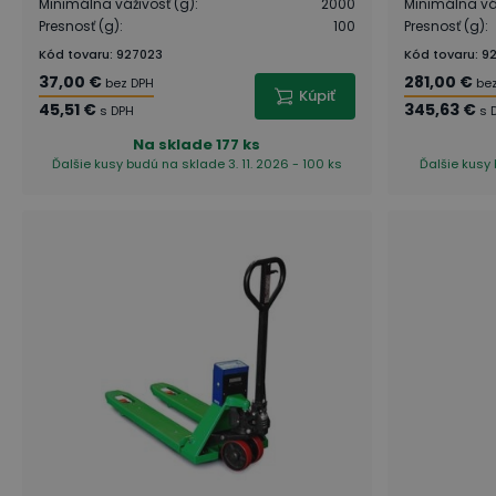
Minimálna váživosť (g)
:
2000
Minimálna váž
Presnosť (g)
:
100
Presnosť (g)
:
Kód tovaru
:
927023
Kód tovaru
:
9
37,00 €
281,00 €
bez DPH
be
Kúpiť
45,51 €
345,63 €
s DPH
s 
Na sklade
177 ks
Ďalšie kusy budú na sklade 3. 11. 2026 - 100 ks
Ďalšie kusy 