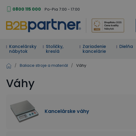
0800 115 000
Po-Pia 7:00 - 17:00
Kancelársky
Stoličky,
Zariadenie
Dielňa
nábytok
kreslá
kancelárie
/
Baliace stroje a materiál
/
Váhy
Váhy
Kancelárske váhy