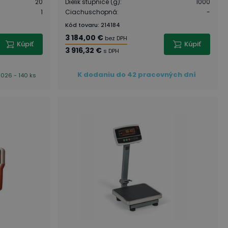
20
Dielik stupnice (g)
:
1000
1
Ciachuschopná
:
-
Kód tovaru
:
214184
3 184,00 €
bez DPH
Kúpiť
Kúpiť
3 916,32 €
s DPH
K dodaniu do 42 pracovných dní
2026 - 140 ks