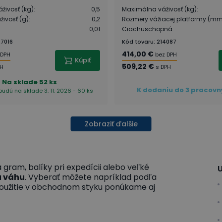
živosť (kg)
:
0,5
Maximálna váživosť (kg)
:
ivosť (g)
:
0,2
Rozmery vážiacej platformy (m
0,01
Ciachuschopná
:
7016
Kód tovaru
:
214087
414,00 €
 DPH
bez DPH
Kúpiť
509,22 €
PH
s DPH
Na sklade
52 ks
K dodaniu do 3 pracovn
budú na sklade 3. 11. 2026 - 60 ks
Zobraziť ďalšie
 gram, balíky pri expedícii alebo veľké
U
u váhu
. Vyberať môžete napríklad podľa
použitie v obchodnom styku ponúkame aj