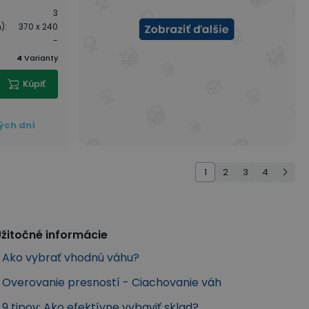
3
m)
:
370 x 240
-
4
Varianty
Kúpiť
ých dní
1
2
3
4
žitočné informácie
Ako vybrať vhodnú váhu?
Overovanie presností - Ciachovanie váh
9 tipov: Ako efektívne vybaviť sklad?