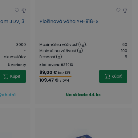
lom JDV, 3
Plošinová váha YH-918-S
3000
Maximálna váživosť (kg)
:
60
-
Minimálna váživosť (g)
:
100
akumulátor
Presnosť (g)
:
5
3
Varianty
Kód tovaru
:
927013
89,00 €
bez DPH
Kúpiť
Kúpiť
109,47 €
s DPH
ých dní
Na sklade
44 ks