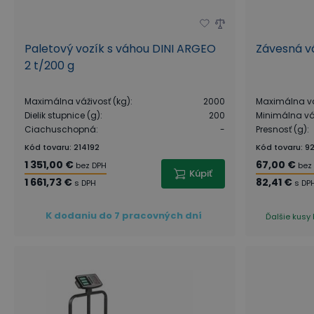
Paletový vozík s váhou DINI ARGEO
Závesná v
2 t/200 g
Maximálna váživosť (kg)
:
2000
Maximálna vá
Dielik stupnice (g)
:
200
Minimálna váž
Ciachuschopná
:
-
Presnosť (g)
:
Kód tovaru
:
214192
Kód tovaru
:
9
1 351,00 €
67,00 €
bez DPH
bez
Kúpiť
1 661,73 €
82,41 €
s DPH
s DP
K dodaniu do 7 pracovných dní
Ďalšie kusy 