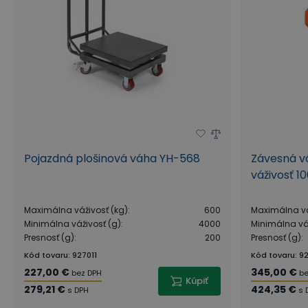
Pojazdná plošinová váha YH-568
Závesná v
váživosť 1
Maximálna váživosť (kg)
:
600
Maximálna vá
Minimálna váživosť (g)
:
4000
Minimálna váž
Presnosť (g)
:
200
Presnosť (g)
:
Kód tovaru
:
927011
Kód tovaru
:
9
227,00 €
345,00 €
bez DPH
be
Kúpiť
279,21 €
424,35 €
s DPH
s 