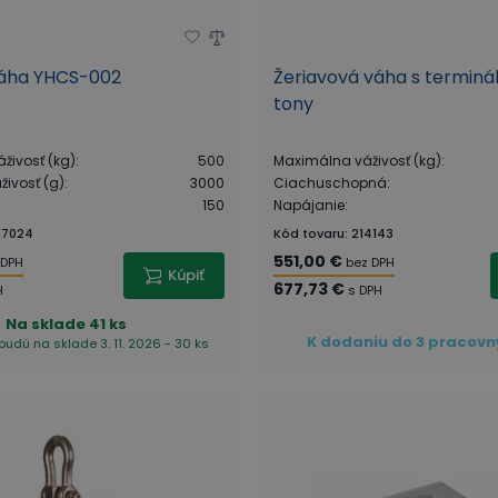
áha YHCS-002
Žeriavová váha s terminá
tony
živosť (kg)
:
500
Maximálna váživosť (kg)
:
ivosť (g)
:
3000
Ciachuschopná
:
150
Napájanie
:
27024
Kód tovaru
:
214143
551,00 €
 DPH
bez DPH
Kúpiť
677,73 €
H
s DPH
Na sklade
41 ks
K dodaniu do 3 pracovn
budú na sklade 3. 11. 2026 - 30 ks