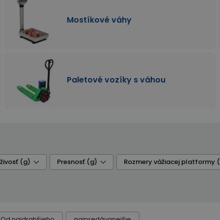
Mostíkové váhy
Paletové vozíky s váhou
živosť (g)
Presnosť (g)
Rozmery vážiacej platformy
Od najdrahšieho
najpredávanejšie