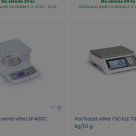
Na sklade
20 ks
Na sklade
69 ks
budú na sklade 3. 11. 2026 - 25 ks
Ďalšie kusy budú na sklade 3. 11.
 presná váha SF400C
Počítacia váha TSCALE T
kg/0,1 g