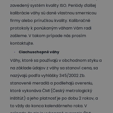
zavedený systém kvality ISO. Periódy ďalšej
kalibrácie váhy sú dané vlastnou smernicou
firmy alebo príručkou kvality. Kalibračné
protokoly k ponúkaným váham Vám radi
zašleme. V takom prípade nás prosím
kontaktujte.
Ciachuschopné váhy
Váhy, ktoré sa používajú v obchodnom styku a
na základe údajov z váhy sa stanoví cena, sa
nazývajú podľa vyhlášky 345/2002 Zb.
stanovené meradlá a podliehajú overeniu,
ktoré vykonáva ČMI (Český metrologický
inštitút) a jeho platnosť je po dobu 2 rokov, a
to vždy do konca kalendárneho roka. V