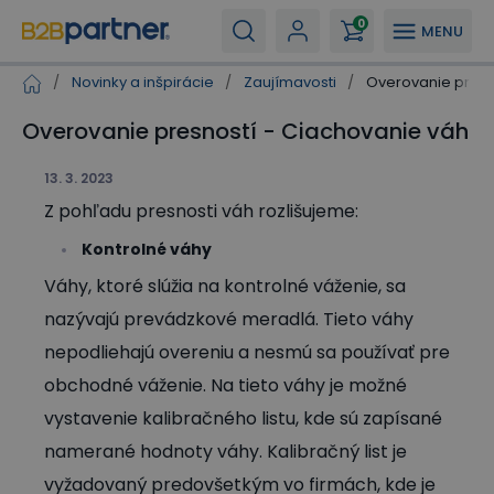
0
MENU
/
Novinky a inšpirácie
/
Zaujímavosti
/
Overovanie presn
Overovanie presností - Ciachovanie váh
13. 3. 2023
Z pohľadu presnosti váh rozlišujeme:
Kontrolné váhy
Váhy, ktoré slúžia na kontrolné váženie, sa
nazývajú prevádzkové meradlá. Tieto váhy
nepodliehajú overeniu a nesmú sa používať pre
obchodné váženie. Na tieto váhy je možné
vystavenie kalibračného listu, kde sú zapísané
namerané hodnoty váhy. Kalibračný list je
vyžadovaný predovšetkým vo firmách, kde je