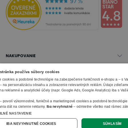
NAKUPOVANIE
Všetko o nákupe
SLUŽBY
stránka používa súbory cookies
Obchodné podmienky
Doprava a montáž
 cookies a podobné technológie na zabezpečenie funkčnosti e-shopu a – s V
Naše katalógy
– na personalizáciu obsahu a zobrazenie relevantných reklám. Údaje zdieľam
Spôsoby platby
O FIRME
Reklamačný formulár
na reklamné a analytické účely (napr. Google Ads, Google Analytics) iba s Vaš
Záruky, servis a reklamácie
E-procurement
O nás
Ochrana osobných údajov
– povolí výkonnostné, funkčné a marketingové cookies a podobné technológie
Vlastná výroba nábytku
Kontakty
nia dát na cielenie reklamy.
Iba nevyhnutné
– odmietne všetko nad rámec zá
© 2010 - 2026 B2B Partner s.r.o. - Všetky práva vyhradené.
Informácie o cookies
Vyhlásenie o prístupnosti
Členstvo v organizáciach
a webu.
ILNÉ NASTAVENIE
Profesionálny e-shop na mieru
Ako nakupovať
e možno kedykoľvek zmeniť v
informáciách o cookies
.
Pre viac informácií či o
B2B Partner ČR
Online dopyt
 spracovania údajov navštívte našu sekciu informácie o cookies.
IBA NEVYHNUTNÉ COOKIES
SÚHLASÍM
B2B Partner Poľsko