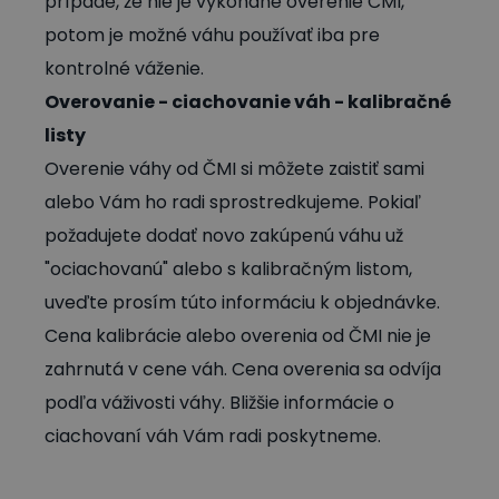
prípade, že nie je vykonané overenie ČMI,
potom je možné váhu používať iba pre
kontrolné váženie.
Overovanie - ciachovanie váh - kalibračné
listy
Overenie váhy od ČMI si môžete zaistiť sami
alebo Vám ho radi sprostredkujeme. Pokiaľ
požadujete dodať novo zakúpenú váhu už
"ociachovanú" alebo s kalibračným listom,
uveďte prosím túto informáciu k objednávke.
Cena kalibrácie alebo overenia od ČMI nie je
zahrnutá v cene váh. Cena overenia sa odvíja
podľa váživosti váhy. Bližšie informácie o
ciachovaní váh Vám radi poskytneme.