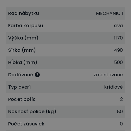
zásuvky 108 mm
Rad nábytku
4U - výška čela zásuvky 174 mm, výška bočníce
MECHANIC I
zásuvky 153 mm
Farba korpusu
sivá
5U - výška čela zásuvky 218 mm, výška bočníce
zásuvky 197 mm
Výška (mm)
1170
Šírka (mm)
490
Hĺbka (mm)
500
Dodávané
zmontované
Typ dverí
krídlové
Počet políc
2
Nosnosť police (kg)
80
Počet zásuviek
0