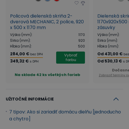
Policová dielenská skriňa 2-
Dielenská skr
dverová MECHANIC, 2 police, 920
1170x920x500 
x 500 x 1170 mm
zásuvky
Výška (mm)
:
1170
Výška (mm)
:
Šírka (mm)
:
920
Šírka (mm)
:
Hĺbka (mm)
:
500
Hĺbka (mm)
:
284,00 €
Od
431,00 €
bez DPH
bez
Vybrať
farbu
349,32 €
Od
530,13 €
s DPH
s D
Dočasn
Na sklade
42 ks všetkých farieb
Zobraziť termíny 
UŽITOČNÉ INFORMÁCIE
7 tipov: Ako si zariadiť domácu dielňu [jednoducho
a chytro]