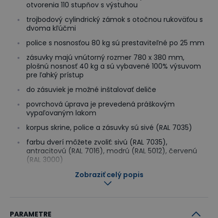
otvorenia 110 stupňov s výstuhou
trojbodový cylindrický zámok s otočnou rukoväťou s
dvoma kľúčmi
police s nosnosťou 80 kg sú prestaviteľné po 25 mm
zásuvky majú vnútorný rozmer 780 x 380 mm,
plošnú nosnosť 40 kg a sú vybavené 100% výsuvom
pre ľahký prístup
do zásuviek je možné inštalovať deliče
povrchová úprava je prevedená práškovým
vypaľovaným lakom
korpus skrine, police a zásuvky sú sivé (RAL 7035)
farbu dverí môžete zvoliť: sivú (RAL 7035),
antracitovú (RAL 7016), modrú (RAL 5012), červenú
(RAL 3000)
Zobraziť celý popis
Rozmery zásuviek skríň MECHANIC:
2U - výška čela zásuvky 85 mm, výška bočníce
zásuvky 64 mm
PARAMETRE
3U - výška čela zásuvky 129 mm, výška bočníce