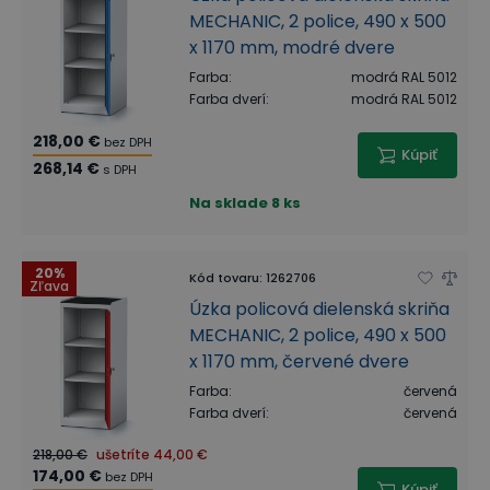
MECHANIC, 2 police, 490 x 500
x 1170 mm, modré dvere
Farba
:
modrá RAL 5012
Farba dverí
:
modrá RAL 5012
218,00 €
bez DPH
Kúpiť
268,14 €
s DPH
Na sklade
8 ks
20%
Kód tovaru
:
1262706
Zľava
Úzka policová dielenská skriňa
MECHANIC, 2 police, 490 x 500
x 1170 mm, červené dvere
Farba
:
červená
Farba dverí
:
červená
218,00 €
ušetríte
44,00 €
174,00 €
bez DPH
Kúpiť