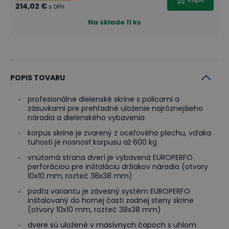
214,02 €
s DPH
Na sklade
11 ks
POPIS TOVARU
profesionálne dielenské skrine s policami a
zásuvkami pre prehľadné uloženie najrôznejšieho
náradia a dielenského vybavenia
korpus skrine je zvarený z oceľového plechu, vďaka
tuhosti je nosnosť korpusu až 600 kg
vnútorná strana dverí je vybavená EUROPERFO
perforáciou pre inštaláciu držiakov náradia (otvory
10x10 mm, rozteč 38x38 mm)
podľa variantu je závesný systém EUROPERFO
inštalovaný do hornej časti zadnej steny skrine
(otvory 10x10 mm, rozteč 38x38 mm)
dvere sú uložené v masívnych čapoch s uhlom