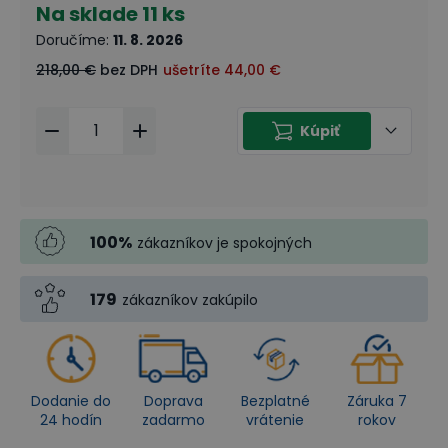
Na sklade
11 ks
Doručíme
:
11. 8. 2026
218,00 €
bez DPH
ušetríte
44,00 €
Kúpiť
100
%
zákazníkov je spokojných
179
zákazníkov zakúpilo
Dodanie do
Doprava
Bezplatné
Záruka 7
24 hodín
zadarmo
vrátenie
rokov