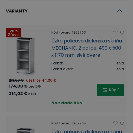
VARIANTY
20%
Kód tovaru
:
1262703
Zľava
Úzka policová dielenská skriňa
MECHANIC, 2 police, 490 x 500
x 1170 mm, sivé dvere
Farba
:
sivá
Farba dverí
:
sivá
218,00 €
ušetríte
44,00 €
174,00 €
bez DPH
Kúpiť
214,02 €
s DPH
Na sklade
9 ks
Kód tovaru
:
1262705
Úzka policová dielenská skriňa