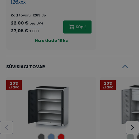
126xxx
Kód tovaru
:
1263135
22,00 €
bez DPH
Kúpiť
27,06 €
s DPH
Na sklade
18 ks
SÚVISIACI TOVAR
20%
20%
Zľava
Zľava