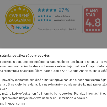
NAKUPOVANIE
stránka používa súbory cookies
 cookies a podobné technológie na zabezpečenie funkčnosti e-shopu a – s V
Všetko o nákupe
– na personalizáciu obsahu a zobrazenie relevantných reklám. Údaje zdieľam
SLUŽBY
Obchodné podmienky
na reklamné a analytické účely (napr. Google Ads, Google Analytics) iba s Vaš
Doprava a montáž
Naše katalógy
– povolí výkonnostné, funkčné a marketingové cookies a podobné technológie
Spôsoby platby
O FIRME
Reklamačný formulár
nia dát na cielenie reklamy.
Iba nevyhnutné
– odmietne všetko nad rámec zá
Záruky, servis a reklamácie
E-procurement
a webu.
O nás
Ochrana osobných údajov
e možno kedykoľvek zmeniť v
informáciách o cookies
.
Pre viac informácií či o
Vlastná výroba nábytku
Kontakty
 spracovania údajov navštívte našu sekciu informácie o cookies.
© 2010 - 2026 B2B Partner s.r.o. - Všetky práva vyhradené.
Informácie o cookies
Vyhlásenie o prístupnosti
Členstvo v organizáciach
ILNÉ NASTAVENIE
Profesionálny e-shop na mieru
Ako nakupovať