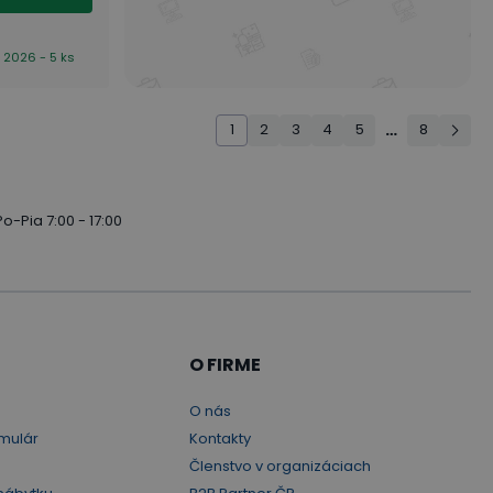
. 2026 - 5 ks
1
2
3
4
5
…
8
Po-Pia 7:00 - 17:00
O FIRME
O nás
mulár
Kontakty
Členstvo v organizáciach