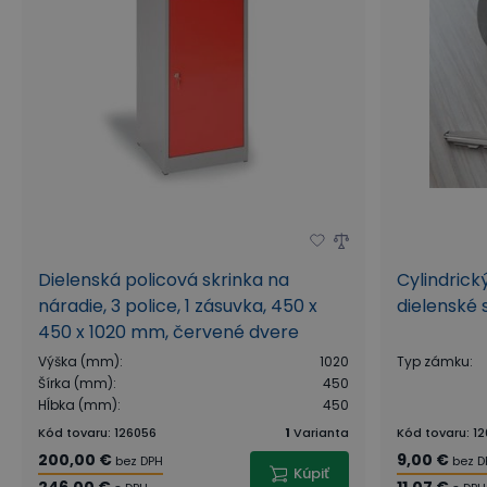
Dielenská policová skrinka na
Cylindrick
náradie, 3 police, 1 zásuvka, 450 x
dielenské 
450 x 1020 mm, červené dvere
Výška (mm)
:
1020
Typ zámku
:
Šírka (mm)
:
450
Hĺbka (mm)
:
450
Kód tovaru
:
126056
1
Varianta
Kód tovaru
:
12
200,00 €
9,00 €
bez DPH
bez D
Kúpiť
246,00 €
11,07 €