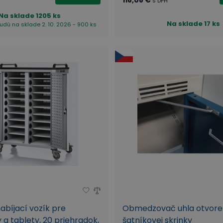
s DPH
Na sklade
1205 ks
Na sklade
17 ks
udú na sklade 2. 10. 2026 - 900 ks
abíjací vozík pre
Obmedzovač uhla otvoren
a tablety, 20 priehradok,
šatníkovej skrinky