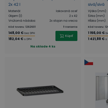
2x 42 l
sivá/sivá
Materiál
:
lakovaná oceľ
Výška (mm)
:
Objem (l)
:
2 x 42
Šírka (mm)
:
Vnútorná nádoba
:
2x stojan na vrecia
Hĺbka (mm)
:
Kód tovaru
:
1262601
1
Varianta
Kód tovaru
:
12
148,00 €
1 156,00 €
bez DPH
b
Kúpiť
182,04 €
1 421,88 €
s DPH
s
Na sklade
4 ks