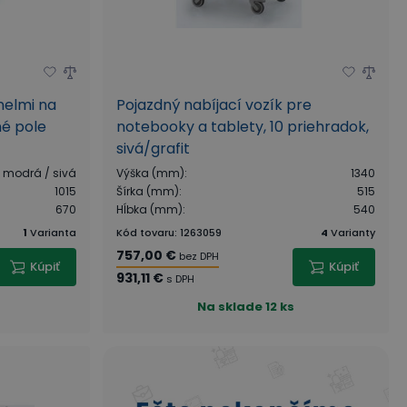
nelmi na
Pojazdný nabíjací vozík pre
né pole
notebooky a tablety, 10 priehradok,
sivá/grafit
modrá / sivá
Výška (mm)
:
1340
1015
Šírka (mm)
:
515
670
Hĺbka (mm)
:
540
1
Varianta
Kód tovaru
:
1263059
4
Varianty
757,00 €
bez DPH
Kúpiť
Kúpiť
931,11 €
s DPH
Na sklade
12 ks