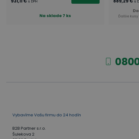
931,11 €
889,29 €
s DPH
s 
Do
Na sklade
7 ks
Ďalšie kusy
0800
Vybavíme Vašu firmu do 24 hodín
B2B Partner s.r.o.
Šulekova 2