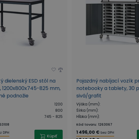
ký dielenský ESD stôl na
Pojazdný nabíjací vozík p
h, 1200x800x745-825 mm,
notebooky a tablety, 30 p
né podnožie
sivá/grafit
1200
Výška (mm)
:
800
Šírka (mm)
:
745 - 825
Hĺbka (mm)
:
63108
Kód tovaru
:
1263067
1 496,00 €
z DPH
bez DPH
Kúpiť