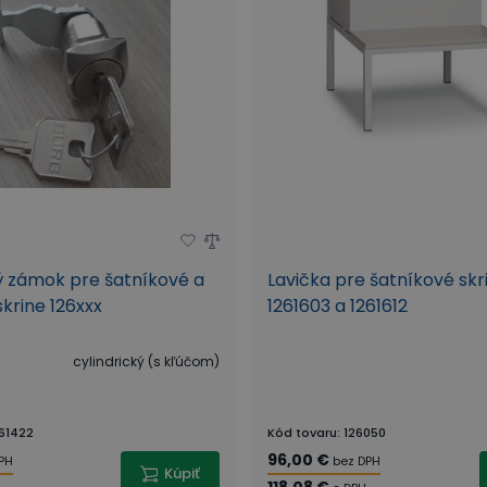
ý zámok pre šatníkové a
Lavička pre šatníkové skr
skrine 126xxx
1261603 a 1261612
cylindrický (s kľúčom)
61422
Kód tovaru
:
126050
96,00 €
PH
bez DPH
Kúpiť
118,08 €