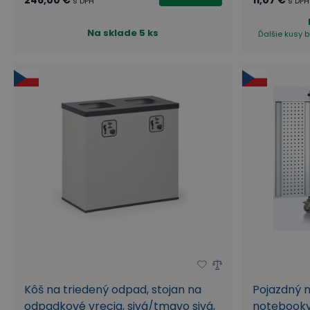
s DPH
s DPH
Na sklade
5 ks
Ďalšie kusy b
Kôš na triedený odpad, stojan na
Pojazdný n
odpadkové vrecia, sivá/tmavo sivá,
notebooky 