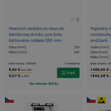
Plastová vanička na obuv do
Pojazdný n
šatníkovej skrinky, pre šírku
notebooky 
šatňového oddielu 250 mm
sivá/sivá
Šírka (mm)
:
235
Výška (mm)
:
Hĺbka (mm)
:
425
Šírka (mm)
:
Hĺbka (mm)
:
Kód tovaru
:
1261143
1
Varianta
Kód tovaru
:
12
9,00 €
1 496,00 €
bez DPH
Kúpiť
11,07 €
1 840,08 €
s DPH
Na sklade
109 ks