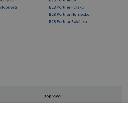
nábytku
B2B Partner ČR
ístupnosti
B2B Partner Poľsko
B2B Partner Nemecko
B2B Partner Rakúsko
Dopravci