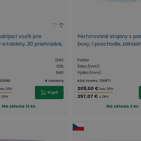
abíjací vozík pre
Perforované stojany s pa
a tablety, 30 priehradok,
boxy, 1 poschodie, základ
1340
Farba
:
1315
Šírka (mm)
:
540
Výška (mm)
:
63066
4
Varianty
Kód tovaru
:
126871
209,00 €
bez DPH
bez DPH
Kúpiť
257,07 €
s DPH
s DPH
Na sklade
12 ks
Na sklade
2 ks