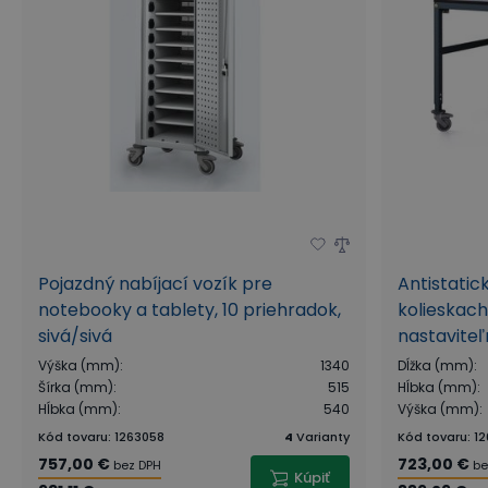
Pojazdný nabíjací vozík pre
Antistatic
notebooky a tablety, 10 priehradok,
kolieskac
sivá/sivá
nastaviteľ
Výška (mm)
:
1340
Dĺžka (mm)
:
Šírka (mm)
:
515
Hĺbka (mm)
:
Hĺbka (mm)
:
540
Výška (mm)
:
Kód tovaru
:
1263058
4
Varianty
Kód tovaru
:
12
757,00 €
723,00 €
bez DPH
be
Kúpiť