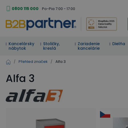
0800 115 000
Po-Pia 7:00 - 17:00
Kancelársky
Stoličky,
Zariadenie
Dielňa
nábytok
kreslá
kancelárie
/
Přehled značek
/
Alfa 3
Alfa 3