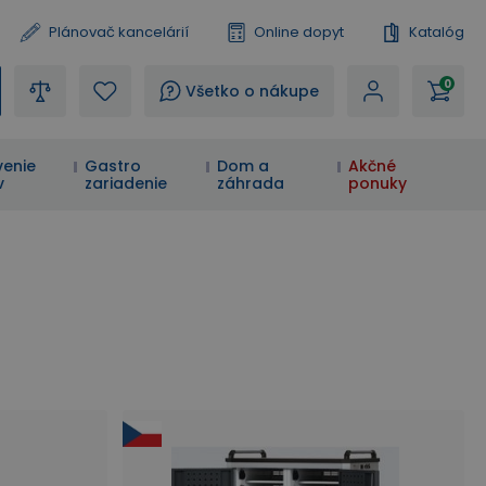
Plánovač kancelárií
Online dopyt
Katalóg
0
?
Všetko o nákupe
enie
Gastro
Dom a
Akčné
v
zariadenie
záhrada
ponuky