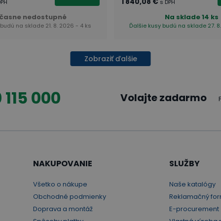
1 840,08 €
DPH
s DPH
časne nedostupné
Na sklade
14 ks
 budú na sklade 21. 8. 2026 - 4 ks
Ďalšie kusy budú na sklade 27. 8
Zobraziť ďalšie
 115 000
Volajte zadarmo
NAKUPOVANIE
SLUŽBY
Všetko o nákupe
Naše katalógy
Obchodné podmienky
Reklamačný for
Doprava a montáž
E-procurement