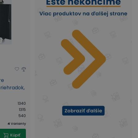
re
riehradok,
1340
1315
540
4
Varianty
Kúpiť