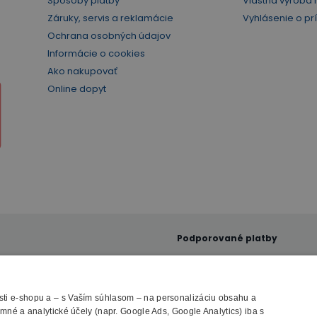
Spôsoby platby
Vlastná výroba 
Záruky, servis a reklamácie
Vyhlásenie o pr
Ochrana osobných údajov
Informácie o cookies
Ako nakupovať
Online dopyt
Podporované platby
ti e-shopu a – s Vaším súhlasom – na personalizáciu obsahu a
né a analytické účely (napr. Google Ads, Google Analytics) iba s