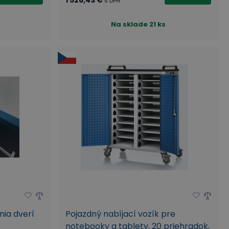
s DPH
Na sklade
21 ks
ia dverí
Pojazdný nabíjací vozík pre
notebooky a tablety, 20 priehradok,