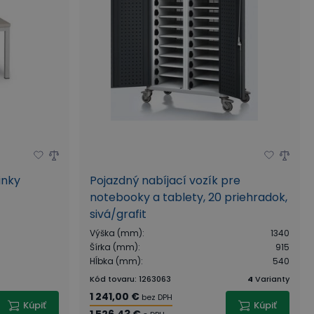
inky
Pojazdný nabíjací vozík pre
notebooky a tablety, 20 priehradok,
sivá/grafit
Výška (mm)
:
1340
Šírka (mm)
:
915
Hĺbka (mm)
:
540
Kód tovaru
:
1263063
4
Varianty
1 241,00 €
bez DPH
Kúpiť
Kúpiť
1 526,43 €