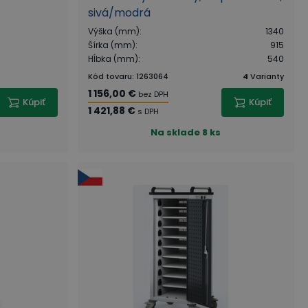
sivá/modrá
Výška (mm)
:
1340
Šírka (mm)
:
915
Hĺbka (mm)
:
540
Kód tovaru
:
1263064
4
Varianty
1 156,00 €
bez DPH
Kúpiť
Kúpiť
1 421,88 €
s DPH
Na sklade
8 ks