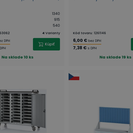
1340
915
540
63062
4
Varianty
Kód tovaru
:
1261146
6,00 €
ez DPH
bez DPH
Kúpiť
7,38 €
 DPH
s DPH
Na sklade
10 ks
Na sklade
19 ks