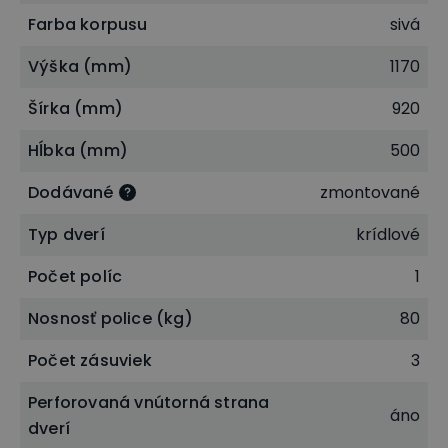
5U - výška čela zásuvky 218 mm, výška bočnice
Farba korpusu
sivá
zásuvky 197 mm
Výška (mm)
1170
Šírka (mm)
920
Hĺbka (mm)
500
Dodávané
zmontované
Typ dverí
krídlové
Počet políc
1
Nosnosť police (kg)
80
Počet zásuviek
3
Perforovaná vnútorná strana
áno
dverí