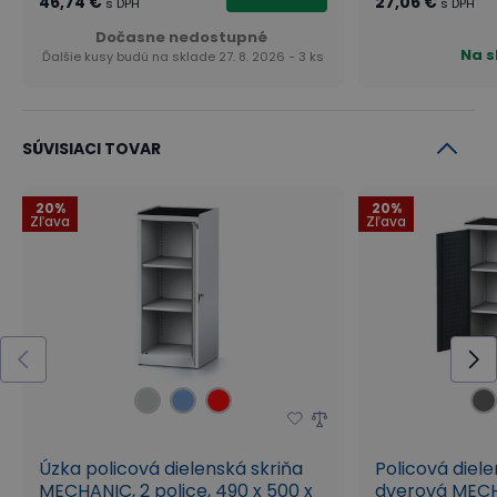
46,74 €
27,06 €
s DPH
s DPH
Dočasne nedostupné
Na s
Ďalšie kusy budú na sklade 27. 8. 2026 - 3 ks
SÚVISIACI TOVAR
20%
20%
Zľava
Zľava
Úzka policová dielenská skriňa
Policová diele
MECHANIC, 2 police, 490 x 500 x
dverová MECHA