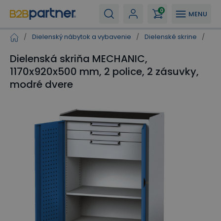
0
MENU
/
Dielenský nábytok a vybavenie
/
Dielenské skrine
/
Die
Dielenská skriňa MECHANIC,
1170x920x500 mm, 2 police, 2 zásuvky,
modré dvere