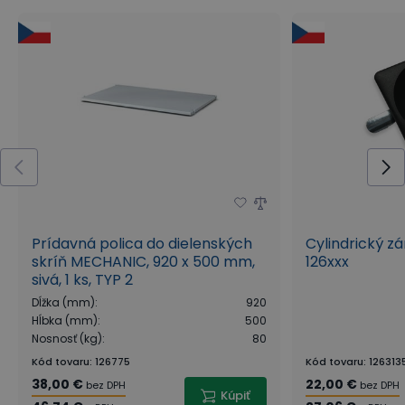
Prídavná polica do dielenských
Cylindrický z
skríň MECHANIC, 920 x 500 mm,
126xxx
sivá, 1 ks, TYP 2
Dĺžka (mm)
:
920
Hĺbka (mm)
:
500
Nosnosť (kg)
:
80
Kód tovaru
:
126775
Kód tovaru
:
126313
38,00 €
22,00 €
bez DPH
bez DPH
Kúpiť