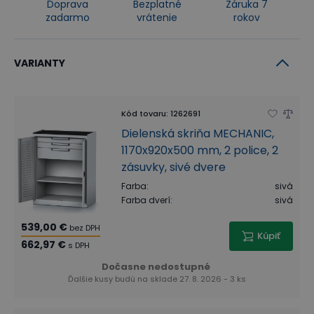
Doprava
Bezplatné
Záruka 7
zadarmo
vrátenie
rokov
VARIANTY
Kód tovaru
:
1262691
Dielenská skriňa MECHANIC,
1170x920x500 mm, 2 police, 2
zásuvky, sivé dvere
Farba
:
sivá
Farba dverí
:
sivá
539,00 €
bez DPH
Kúpiť
662,97 €
s DPH
Dočasne nedostupné
Ďalšie kusy budú na sklade 27. 8. 2026 - 3 ks