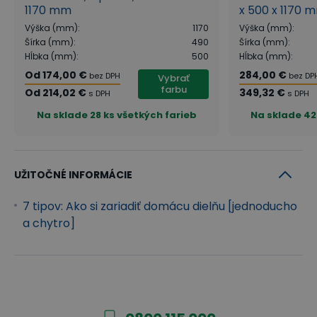
1170 mm
x 500 x 1170 
Výška (mm)
:
1170
Výška (mm)
:
Šírka (mm)
:
490
Šírka (mm)
:
Hĺbka (mm)
:
500
Hĺbka (mm)
:
Od
174,00 €
284,00 €
bez DPH
bez DP
Vybrať
farbu
Od
214,02 €
349,32 €
s DPH
s DPH
Na sklade
28 ks všetkých farieb
Na sklade
42
UŽITOČNÉ INFORMÁCIE
7 tipov: Ako si zariadiť domácu dielňu [jednoducho
a chytro]