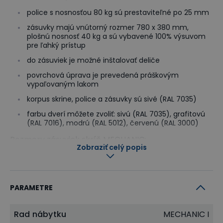
police s nosnosťou 80 kg sú prestaviteľné po 25 mm
zásuvky majú vnútorný rozmer 780 x 380 mm,
plošnú nosnosť 40 kg a sú vybavené 100% výsuvom
pre ľahký prístup
do zásuviek je možné inštalovať deliče
povrchová úprava je prevedená práškovým
vypaľovaným lakom
korpus skrine, police a zásuvky sú sivé (RAL 7035)
farbu dverí môžete zvoliť: sivú (RAL 7035), grafitovú
(RAL 7016), modrú (RAL 5012), červenú (RAL 3000)
Rozmery zásuviek skríň MECHANIC:
Zobraziť celý popis
2U - výška čela zásuvky 85 mm, výška bočnice
zásuvky 64 mm
3U - výška čela zásuvky 129 mm, výška bočnice
PARAMETRE
zásuvky 108 mm
4U - výška čela zásuvky 174 mm, výška bočnice
Rad nábytku
zásuvky 153 mm
MECHANIC I