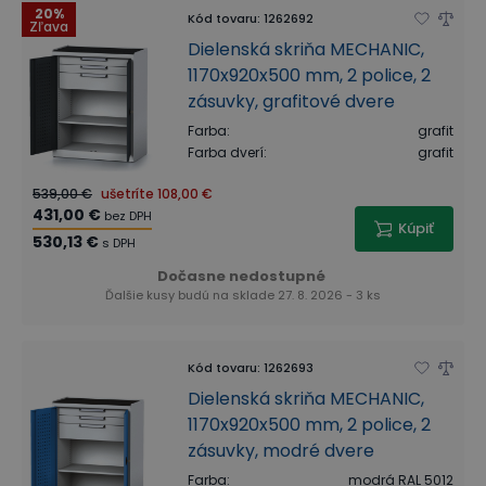
20%
Kód tovaru
:
1262692
Zľava
Dielenská skriňa MECHANIC,
1170x920x500 mm, 2 police, 2
zásuvky, grafitové dvere
Farba
:
grafit
Farba dverí
:
grafit
539,00 €
ušetríte
108,00 €
431,00 €
bez DPH
Kúpiť
530,13 €
s DPH
Dočasne nedostupné
Ďalšie kusy budú na sklade 27. 8. 2026 - 3 ks
Kód tovaru
:
1262693
Dielenská skriňa MECHANIC,
1170x920x500 mm, 2 police, 2
zásuvky, modré dvere
Farba
:
modrá RAL 5012