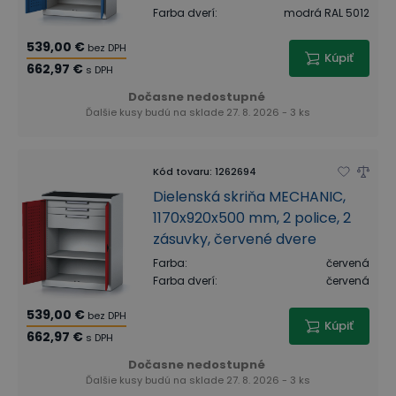
Farba dverí
:
modrá RAL 5012
539,00 €
bez DPH
Kúpiť
662,97 €
s DPH
Dočasne nedostupné
Ďalšie kusy budú na sklade 27. 8. 2026 - 3 ks
Kód tovaru
:
1262694
Dielenská skriňa MECHANIC,
1170x920x500 mm, 2 police, 2
zásuvky, červené dvere
Farba
:
červená
Farba dverí
:
červená
539,00 €
bez DPH
Kúpiť
662,97 €
s DPH
Dočasne nedostupné
Ďalšie kusy budú na sklade 27. 8. 2026 - 3 ks