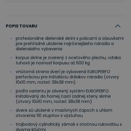
POPIS TOVARU
profesionálne dielenské skrini s policami a zásuvkami
pre prehľadné uloženie najrôznejšieho náradia a
dielenského vybavenia
korpus skrine je zvarený z oceľového plechu, vďaka
tuhosti je nosnosť korpusu až 600 kg
vnútorná strana dverí je vybavená EUROPERFO
perforáciou pre inštaláciu držiakov náradia (otvory
10x10 mm, rozteč 38x38 mm)
podľa variantu je závesný systém EUROPERFO
inštalovaný do hornej časti zadnej steny skrine
(otvory 10x10 mm, rozteč 38x38 mm)
dvere sú uložené v masívnych čapoch s uhlom
otvorenia 110 stupňov s výstuhou
trojbodový cylindrický zámok s otočnou rukoväťou s
dvoma kľúčmi