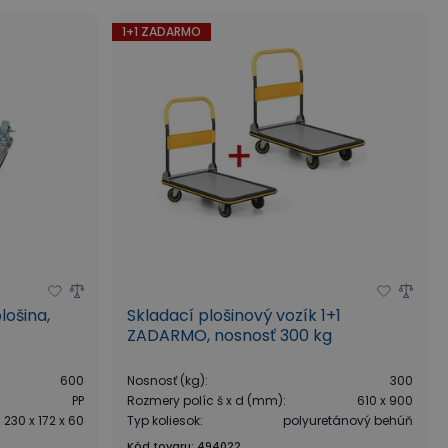
1+1 ZADARMO
lošina,
Skladací plošinový vozík 1+1
ZADARMO, nosnosť 300 kg
600
Nosnosť (kg)
:
300
PP
Rozmery políc š x d (mm)
:
610 x 900
230 x 172 x 60
Typ koliesok
:
polyuretánový behúň
Kód tovaru
:
494022