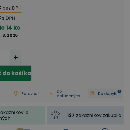
€
bez DPH
€
s DPH
de
14 ks
1. 8. 2026
ť do košíka
Do
Porovnať
Do dopytu
obľúbených
zákazníkov je
127
zákazníkov zakúpilo
jných