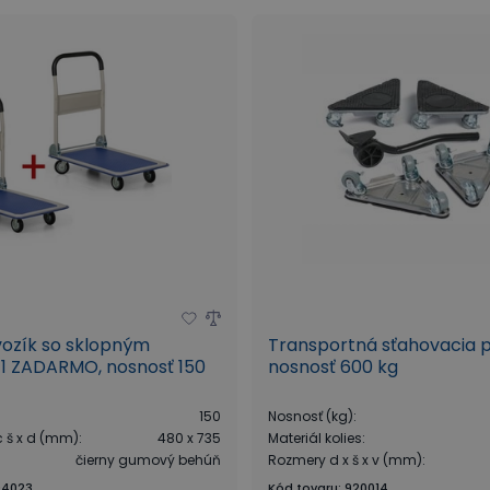
vozík so sklopným
Transportná sťahovacia p
1 ZADARMO, nosnosť 150
nosnosť 600 kg
150
Nosnosť (kg)
:
c š x d (mm)
:
480 x 735
Materiál kolies
:
čierny gumový behúň
Rozmery d x š x v (mm)
:
94023
Kód tovaru
:
920014