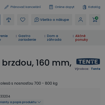
Plánovač kancelárií
Online dopyt
Katalóg
0
?
Všetko o nákupe
enie
Gastro
Dom a
Akčné
v
zariadenie
záhrada
ponuky
 brzdou, 160 mm,
Výrobca
:
Tente
olesá s nosnosťou 70
0 - 80
0 kg
133204
arianty a popis produktu