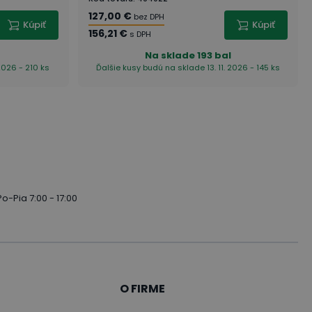
127,00 €
bez DPH
Kúpiť
Kúpiť
156,21 €
s DPH
s
Na sklade
193 bal
2026 - 210 ks
Ďalšie kusy budú na sklade 13. 11. 2026 - 145 ks
Po-Pia 7:00 - 17:00
O FIRME