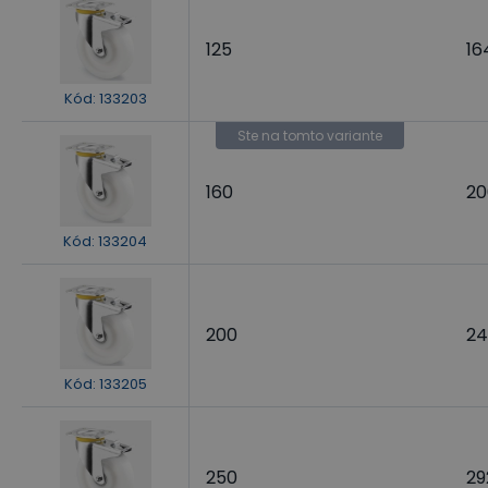
125
16
Kód
:
133203
Ste na tomto variante
160
20
Kód
:
133204
200
24
Kód
:
133205
250
29