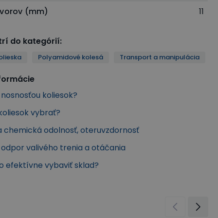
tvorov (mm)
11
rí do kategórií
:
olieska
Polyamidové kolesá
Transport a manipulácia
nformácie
s nosnosťou koliesok?
koliesok vybrať?
a chemická odolnosť, oteruvzdornosť
, odpor valivého trenia a otáčania
ko efektívne vybaviť sklad?