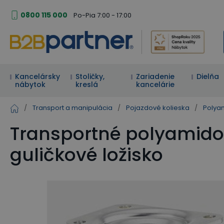
0800 115 000
Po-Pia 7:00 - 17:00
Kancelársky
Stoličky,
Zariadenie
Dielňa
nábytok
kreslá
kancelárie
/
Transport a manipulácia
/
Pojazdové kolieska
/
Polya
Transportné polyamidov
guličkové ložisko