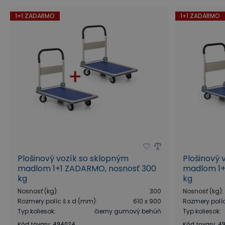
1+1 ZADARMO
1+1 ZADARMO
Plošinový vozík so sklopným
Plošinový 
madlom 1+1 ZADARMO, nosnosť 300
madlom 1+
kg
kg
Nosnosť (kg)
:
300
Nosnosť (kg)
:
Rozmery políc š x d (mm)
:
610 x 900
Rozmery polí
Typ koliesok
:
čierny gumový behúň
Typ koliesok
:
Kód tovaru
:
494024
Kód tovaru
:
4