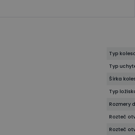
Typ koles
Typ uchyt
Šírka kol
Typ ložisk
Rozmery 
Rozteč ot
Rozteč ot