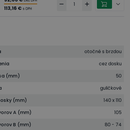
bez DPH
113,16 €
s DPH
a
otočné s brzdou
enia
cez dosku
esa (mm)
50
a
guličkové
dosky (mm)
140 x 110
vorov A (mm)
105
vorov B (mm)
80 - 74