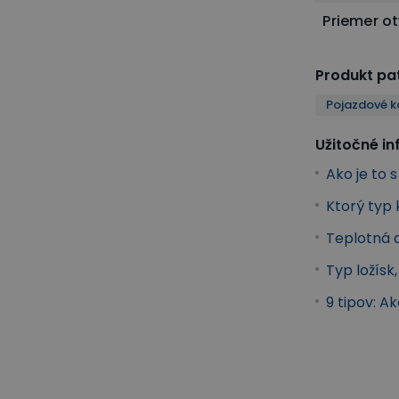
Priemer o
Produkt pat
Pojazdové k
Užitočné i
Ako je to 
Ktorý typ 
Teplotná 
Typ ložísk
9 tipov: A
manipulácia