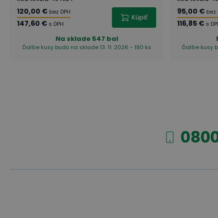
120,00 €
95,00 €
bez DPH
bez
Kúpiť
147,60 €
116,85 €
s DPH
s D
Na sklade
547 bal
Ďalšie kusy budú na sklade 13. 11. 2026 - 180 ks
Ďalšie kusy b
Ako je to s nosnosťou koliesok?
Ktorý typ koliesok vybrať?
0800
Teplotná a chemická odolnosť, oteruvzdornosť
Typ ložísk, odpor valivého trenia a otáčania
9 tipov: Ako efektívne vybaviť sklad?