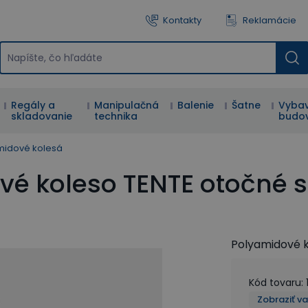
Kontakty
Reklamácie
Regály a
Manipulačná
Balenie
Šatne
Vybav
skladovanie
technika
budo
midové kolesá
é koleso TENTE otočné s
Polyamidové k
Kód tovaru
:
Zobraziť v