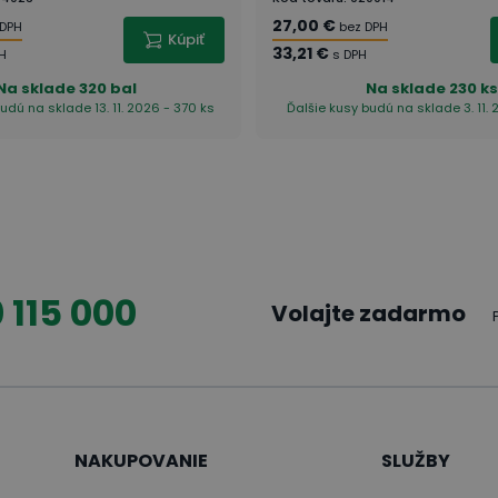
27,00 €
 DPH
bez DPH
Kúpiť
33,21 €
PH
s DPH
Na sklade
320 bal
Na sklade
230 k
udú na sklade 13. 11. 2026 - 370 ks
Ďalšie kusy budú na sklade 3. 11. 
 115 000
Volajte zadarmo
NAKUPOVANIE
SLUŽBY