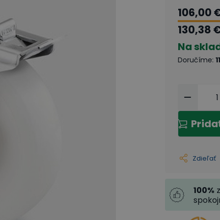
106,00 
130,38 
Na skla
Doručíme
:
1
Prida
Zdieľať
100
%
spoko