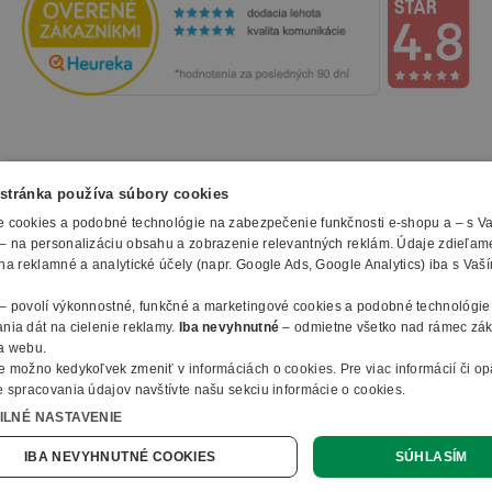
NAKUPOVANIE
stránka používa súbory cookies
 cookies a podobné technológie na zabezpečenie funkčnosti e-shopu a – s V
Všetko o nákupe
– na personalizáciu obsahu a zobrazenie relevantných reklám. Údaje zdieľam
SLUŽBY
Obchodné podmienky
na reklamné a analytické účely (napr. Google Ads, Google Analytics) iba s Vaš
Doprava a montáž
Naše katalógy
– povolí výkonnostné, funkčné a marketingové cookies a podobné technológie
Spôsoby platby
O FIRME
Reklamačný formulár
nia dát na cielenie reklamy.
Iba nevyhnutné
– odmietne všetko nad rámec zá
Záruky, servis a reklamácie
E-procurement
a webu.
O nás
Ochrana osobných údajov
e možno kedykoľvek zmeniť v
informáciách o cookies
.
Pre viac informácií či o
Vlastná výroba nábytku
Kontakty
 spracovania údajov navštívte našu sekciu informácie o cookies.
© 2010 - 2026 B2B Partner s.r.o. - Všetky práva vyhradené.
Informácie o cookies
Vyhlásenie o prístupnosti
Členstvo v organizáciach
ILNÉ NASTAVENIE
Profesionálny e-shop na mieru
Ako nakupovať
B2B Partner ČR
Online dopyt
IBA NEVYHNUTNÉ COOKIES
SÚHLASÍM
B2B Partner Poľsko
B2B Partner Nemecko