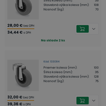
Šírka kolesa (mm)
:
35
Stavebná výška kolesa (mm)
:
108
Nosnosť (kg)
:
70
28,00 €
bez DPH
34,44 €
s DPH
Na sklade
2
ks
Kód
:
133084
Priemer kolesa (mm)
:
100
Šírka kolesa (mm)
:
35
Stavebná výška kolesa (mm)
:
128
Nosnosť (kg)
:
75
32,00 €
bez DPH
39,36 €
s DPH