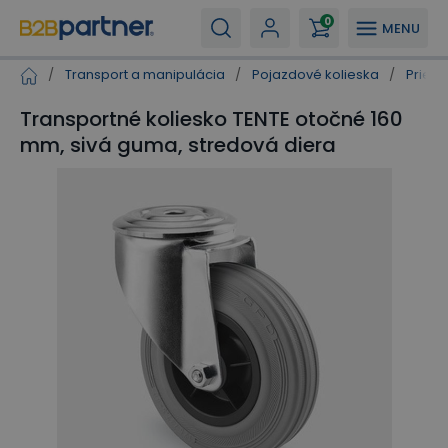
0
MENU
/
Transport a manipulácia
/
Pojazdové kolieska
/
Priemy
Transportné koliesko TENTE otočné 160
mm, sivá guma, stredová diera