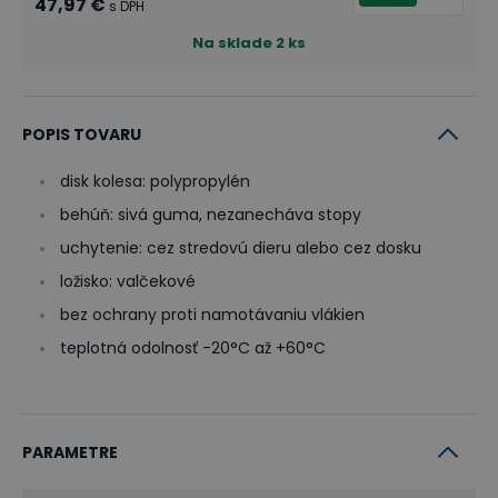
47,97 €
s DPH
Na sklade
2
ks
POPIS TOVARU
disk kolesa: polypropylén
behúň: sivá guma, nezanecháva stopy
uchytenie: cez stredovú dieru alebo cez dosku
ložisko: valčekové
bez ochrany proti namotávaniu vlákien
teplotná odolnosť -20°C až +60°C
PARAMETRE