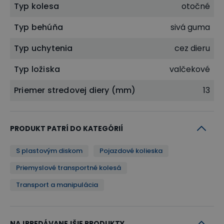
Typ kolesa
otočné
Typ behúňa
sivá guma
Typ uchytenia
cez dieru
Typ ložiska
valčekové
Priemer stredovej diery (mm)
13
PRODUKT PATRÍ DO KATEGÓRIÍ
S plastovým diskom
Pojazdové kolieska
Priemyslové transportné kolesá
Transport a manipulácia
NAJPREDÁVANEJŠIE PRODUKTY