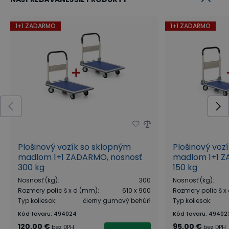
1+1 ZADARMO
1+1 ZADARMO
Plošinový vozík so sklopným
Plošinový voz
madlom 1+1 ZADARMO, nosnosť
madlom 1+1 Z
300 kg
150 kg
Nosnosť (kg)
:
300
Nosnosť (kg)
:
Rozmery políc š x d (mm)
:
610 x 900
Rozmery políc š 
Typ koliesok
:
čierny gumový behúň
Typ koliesok
:
Kód tovaru
:
494024
Kód tovaru
:
49402
120,00 €
95,00 €
bez DPH
bez DPH