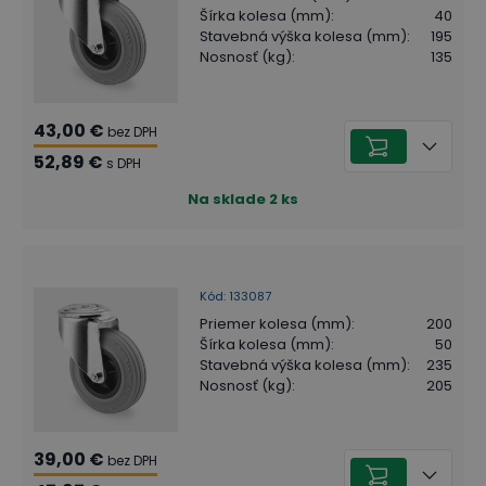
Šírka kolesa (mm)
:
40
Stavebná výška kolesa (mm)
:
195
Nosnosť (kg)
:
135
43,00 €
bez DPH
52,89 €
s DPH
Na sklade
2
ks
Kód
:
133087
Priemer kolesa (mm)
:
200
Šírka kolesa (mm)
:
50
Stavebná výška kolesa (mm)
:
235
Nosnosť (kg)
:
205
39,00 €
bez DPH