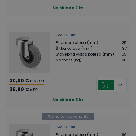
Na sklade
2
ks
Kód
:
133085
Priemer kolesa (mm)
:
125
Šírka kolesa (mm)
:
37
Stavebná výška kolesa (mm)
:
155
Nosnosť (kg)
:
100
30,00 €
bez DPH
36,90 €
s DPH
Na sklade
5
ks
Ste na tomto variante
Kód
:
133086
Priemer kolesa (mm)
:
160