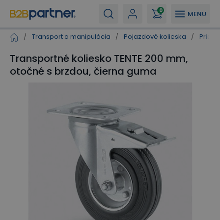
0
MENU
/
Transport a manipulácia
/
Pojazdové kolieska
/
Priemy
Transportné koliesko TENTE 200 mm,
otočné s brzdou, čierna guma