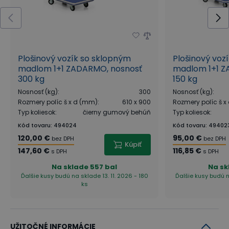
Plošinový vozík so sklopným
Plošinový voz
madlom 1+1 ZADARMO, nosnosť
madlom 1+1 Z
300 kg
150 kg
Nosnosť (kg)
:
300
Nosnosť (kg)
:
Rozmery políc š x d (mm)
:
610 x 900
Rozmery políc š 
Typ koliesok
:
čierny gumový behúň
Typ koliesok
:
Kód tovaru
:
494024
Kód tovaru
:
49402
120,00 €
95,00 €
bez DPH
bez DPH
Kúpiť
147,60 €
116,85 €
s DPH
s DPH
Na sklade
557 bal
Na sk
Ďalšie kusy budú na sklade 13. 11. 2026 - 180
Ďalšie kusy budú n
ks
UŽITOČNÉ INFORMÁCIE