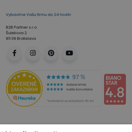
Vybavíme Vašu firmu do 24 hodín
B2B Partner s.r.o.
Šulekova 2
811 06 Bratislava