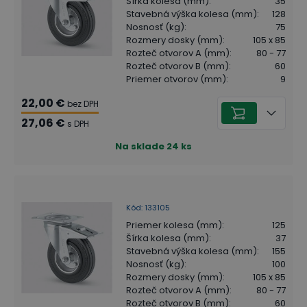
Šírka kolesa (mm)
:
35
Stavebná výška kolesa (mm)
:
128
Nosnosť (kg)
:
75
Rozmery dosky (mm)
:
105 x 85
Rozteč otvorov A (mm)
:
80 - 77
Rozteč otvorov B (mm)
:
60
Priemer otvorov (mm)
:
9
22,00 €
bez DPH
27,06 €
s DPH
Na sklade
24
ks
Kód
:
133105
Priemer kolesa (mm)
:
125
Šírka kolesa (mm)
:
37
Stavebná výška kolesa (mm)
:
155
Nosnosť (kg)
:
100
Rozmery dosky (mm)
:
105 x 85
Rozteč otvorov A (mm)
:
80 - 77
Rozteč otvorov B (mm)
:
60