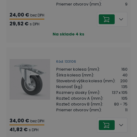
Priemer otvorov (mm)
:
9
24,00 €
bez DPH
29,52 €
s DPH
Na sklade
4
ks
Kód
:
133106
Priemer kolesa (mm)
:
160
Šírka kolesa (mm)
:
40
Stavebná výška kolesa (mm)
:
200
Nosnosť (kg)
:
135
Rozmery dosky (mm)
:
137 x 105
Rozteč otvorov A (mm)
:
105
Rozteč otvorov B (mm)
:
80 - 75
Priemer otvorov (mm)
:
11
34,00 €
bez DPH
41,82 €
s DPH