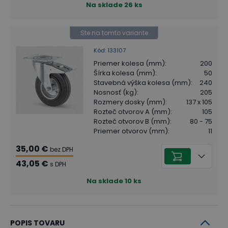
Na sklade
26
ks
Ste na tomto variante
Kód
:
133107
Priemer kolesa (mm)
:
200
Šírka kolesa (mm)
:
50
Stavebná výška kolesa (mm)
:
240
Nosnosť (kg)
:
205
Rozmery dosky (mm)
:
137 x 105
Rozteč otvorov A (mm)
:
105
Rozteč otvorov B (mm)
:
80 - 75
Priemer otvorov (mm)
:
11
35,00 €
bez DPH
43,05 €
s DPH
Na sklade
10
ks
POPIS TOVARU