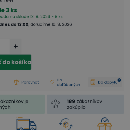
s DPH
de
3 ks
budú na sklade 13. 8. 2026 - 8 ks
dnes do 13:00
, doručíme 10. 8. 2026
ť do košíka
Do
Porovnať
Do dopytu
obľúbených
189
zákazníkov
zákazníkov je
zakúpilo
jných