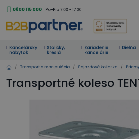
0800 115 000
Po-Pia 7:00 - 17:00
Kancelársky
Stoličky,
Zariadenie
Dielňa
nábytok
kreslá
kancelárie
/
Transport a manipulácia
/
Pojazdové kolieska
/
Priemy
Transportné koleso TE