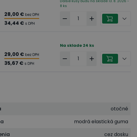
Ďalšie kusy budú na sklade 13. 8. 2026 -
8 ks
28,00 €
bez DPH
34,44 €
s DPH
Na sklade
24
ks
29,00 €
bez DPH
35,67 €
s DPH
a
otočné
ňa
modrá elastická guma
enia
cez dosku