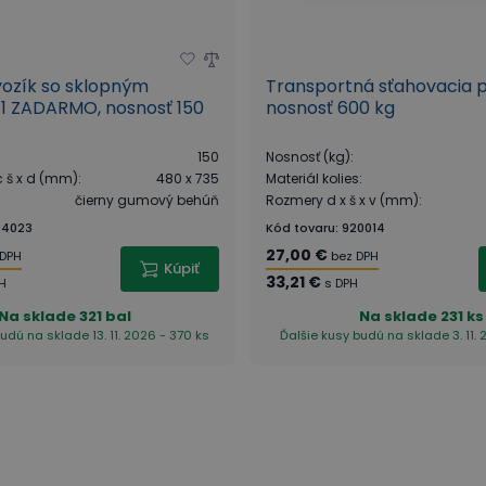
vozík so sklopným
Transportná sťahovacia p
1 ZADARMO, nosnosť 150
nosnosť 600 kg
150
Nosnosť (kg)
:
c š x d (mm)
:
480 x 735
Materiál kolies
:
čierny gumový behúň
Rozmery d x š x v (mm)
:
94023
Kód tovaru
:
920014
27,00 €
 DPH
bez DPH
Kúpiť
33,21 €
PH
s DPH
Na sklade
321 bal
Na sklade
231 ks
udú na sklade 13. 11. 2026 - 370 ks
Ďalšie kusy budú na sklade 3. 11. 