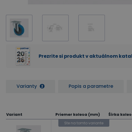
Prezrite si produkt v aktuálnom kat
Varianty
Popis a parametre
2
Variant
Priemer kolesa (mm)
Šírka kole
Ste na tomto variante