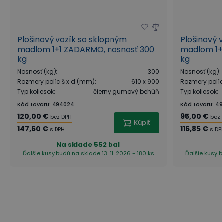
Plošinový vozík so sklopným
Plošinový 
madlom 1+1 ZADARMO, nosnosť 300
madlom 1+
kg
kg
Nosnosť (kg)
:
300
Nosnosť (kg)
:
Rozmery políc š x d (mm)
:
610 x 900
Rozmery polí
Typ koliesok
:
čierny gumový behúň
Typ koliesok
:
Kód tovaru
:
494024
Kód tovaru
:
4
120,00 €
95,00 €
bez DPH
bez
Kúpiť
147,60 €
116,85 €
s DPH
s D
Na sklade
552 bal
Ďalšie kusy budú na sklade 13. 11. 2026 - 180 ks
Ďalšie kusy b
Ako je to s nosnosťou koliesok?