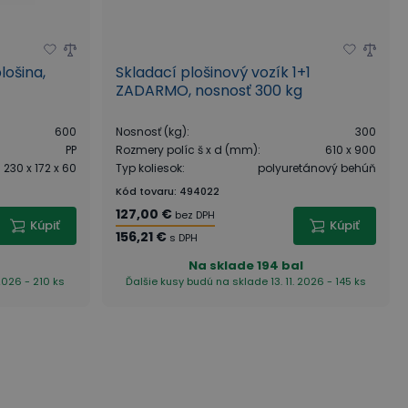
lošina,
Skladací plošinový vozík 1+1
ZADARMO, nosnosť 300 kg
600
Nosnosť (kg)
:
300
PP
Rozmery políc š x d (mm)
:
610 x 900
230 x 172 x 60
Typ koliesok
:
polyuretánový behúň
Kód tovaru
:
494022
127,00 €
bez DPH
Kúpiť
Kúpiť
156,21 €
s DPH
Na sklade
194 bal
2026 - 210 ks
Ďalšie kusy budú na sklade 13. 11. 2026 - 145 ks