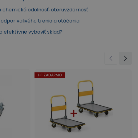
a chemická odolnosť, oteruvzdornosť
, odpor valivého trenia a otáčania
ko efektívne vybaviť sklad?
1+1 ZADARMO