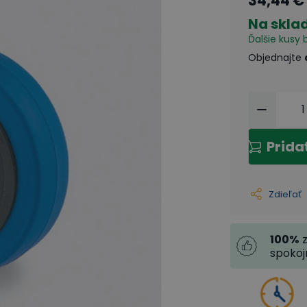
34,44 €
Na skla
Ďalšie kusy 
Objednajte
Prida
Zdieľať
100
%
spoko