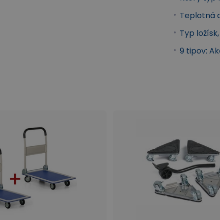
Teplotná 
Typ ložísk
9 tipov: A
slové transportné kolesá
Transport a manipulácia