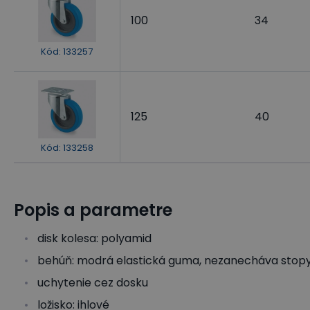
100
34
Kód
:
133257
125
40
Kód
:
133258
Popis a parametre
disk kolesa: polyamid
behúň: modrá elastická guma, nezanecháva stop
uchytenie cez dosku
ložisko: ihlové