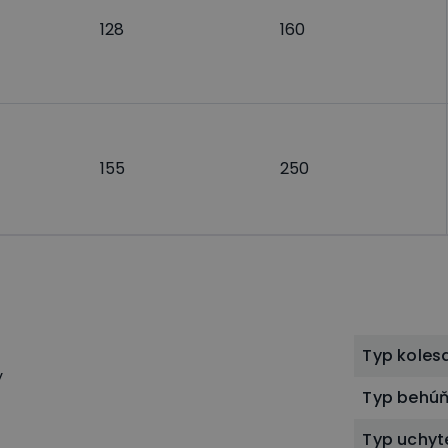
128
160
155
250
Typ koles
y
Typ behú
Typ uchyt