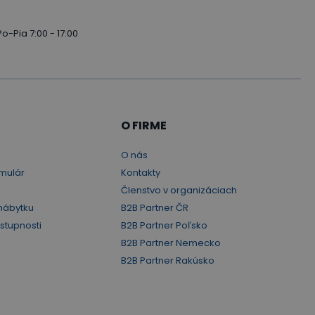
Po-Pia 7:00 - 17:00
O FIRME
O nás
mulár
Kontakty
Členstvo v organizáciach
nábytku
B2B Partner ČR
ístupnosti
B2B Partner Poľsko
B2B Partner Nemecko
B2B Partner Rakúsko