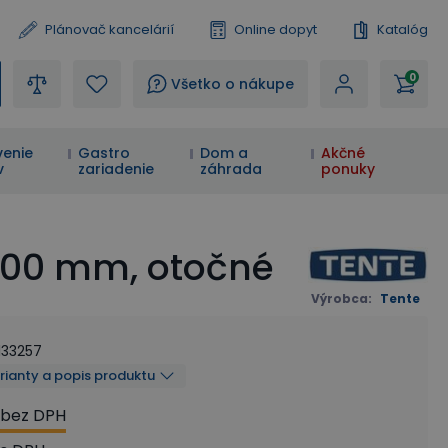
Plánovač kancelárií
Online dopyt
Katalóg
0
?
Všetko o nákupe
enie
Gastro
Dom a
Akčné
v
zariadenie
záhrada
ponuky
100 mm, otočné
Výrobca
:
Tente
133257
arianty a popis produktu
bez DPH