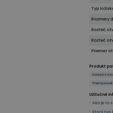
Typ ložisk
Rozmery 
Rozteč ot
Rozteč ot
Priemer o
Produkt pat
Kolesá s m
Priemyslové
Užitočné i
Ako je to 
Ktorý typ 