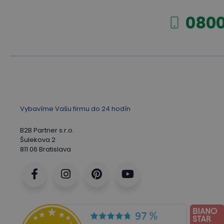
Ktorý typ koliesok vybrať?
0800
Teplotná a chemická odolnosť, oteruvzdornosť
Typ ložísk, odpor valivého trenia a otáčania
9 tipov: Ako efektívne vybaviť sklad?
Vybavíme Vašu firmu do 24 hodín
B2B Partner s.r.o.
Šulekova 2
811 06 Bratislava