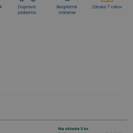
4
Doprava
Bezplatné
Záruka 7 rokov
zadarmo
vrátenie
Na sklade
3
ks