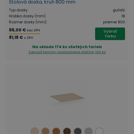
Stolová doska, kruh 800 mm
Typ dosky
:
guľatý
Hrúbka dosky (mm)
:
18
Rozmer dosky (mm)
:
priemer 800
66,00 €
bez DPH
Vybrať
farbu
81,18 €
s DPH
Na sklade
174 ks všetkých farieb
Zobraziť termíny naskladnenia
ďalších 100 ks