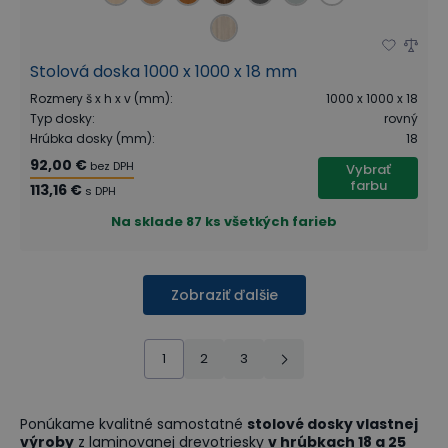
Stolová doska 1000 x 1000 x 18 mm
Rozmery š x h x v (mm)
:
1000 x 1000 x 18
Typ dosky
:
rovný
Hrúbka dosky (mm)
:
18
92,00 €
bez DPH
Vybrať
farbu
113,16 €
s DPH
Na sklade
87 ks všetkých farieb
Zobraziť ďalšie
1
2
3
Ponúkame kvalitné samostatné
stolové dosky vlastnej
výroby
z laminovanej drevotriesky
v hrúbkach 18 a 25