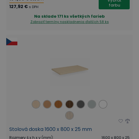
Vybrať
farbu
127,92 €
s DPH
Na sklade
171 ks všetkých farieb
Zobraziť termíny naskladnenia
ďalších 58 ks
Stolová doska 1600 x 800 x 25 mm
Rozmery š x h x v (mm)
:
1600 x 800 x 25