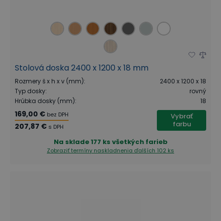
Stolová doska 2400 x 1200 x 18 mm
Rozmery š x h x v (mm)
:
2400 x 1200 x 18
Typ dosky
:
rovný
Hrúbka dosky (mm)
:
18
169,00 €
bez DPH
Vybrať
farbu
207,87 €
s DPH
Na sklade
177 ks všetkých farieb
Zobraziť termíny naskladnenia
ďalších 102 ks