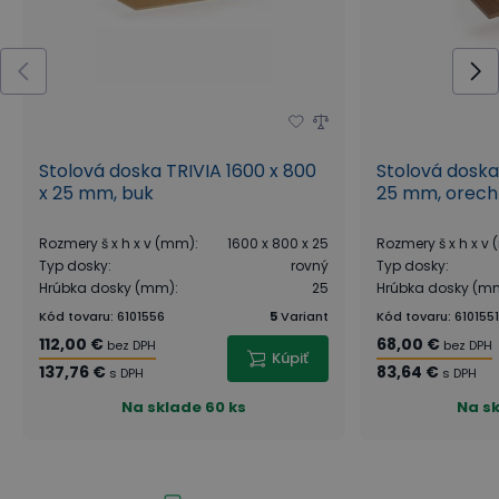
Stolová doska TRIVIA 1600 x 800
Stolová doska
x 25 mm, buk
25 mm, orech
Rozmery š x h x v (mm)
:
1600 x 800 x 25
Rozmery š x h x v
Typ dosky
:
rovný
Typ dosky
:
Hrúbka dosky (mm)
:
25
Hrúbka dosky (m
Kód tovaru
:
6101556
5
Variant
Kód tovaru
:
6101551
112,00 €
68,00 €
bez DPH
bez DPH
Kúpiť
137,76 €
83,64 €
s DPH
s DPH
Na sklade
60 ks
Na s