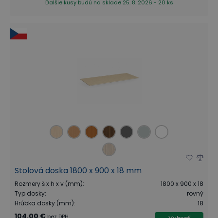
Ďalšie kusy budú na sklade 25. 8. 2026 - 20 ks
Stolová doska 1800 x 900 x 18 mm
Rozmery š x h x v (mm)
:
1800 x 900 x 18
Typ dosky
:
rovný
Hrúbka dosky (mm)
:
18
104,00 €
bez DPH