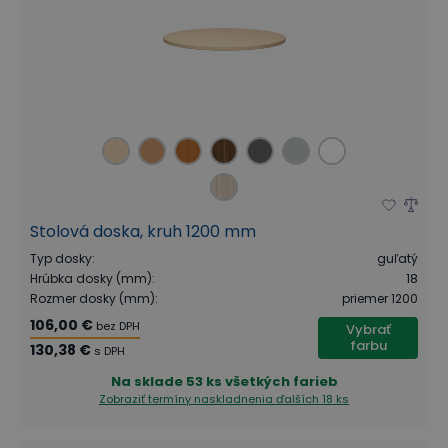
Stolová doska, kruh 1200 mm
Typ dosky
:
guľatý
Hrúbka dosky (mm)
:
18
Rozmer dosky (mm)
:
priemer 1200
106,00 €
bez DPH
Vybrať
farbu
130,38 €
s DPH
Na sklade
53 ks všetkých farieb
Zobraziť termíny naskladnenia
ďalších 18 ks