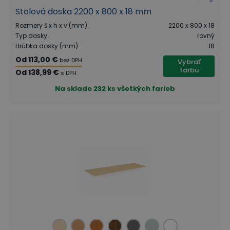
Stolová doska 2200 x 800 x 18 mm
Rozmery š x h x v (mm)
:
2200 x 800 x 18
Typ dosky
:
rovný
Hrúbka dosky (mm)
:
18
Od
113,00 €
bez DPH
Vybrať
farbu
Od
138,99 €
s DPH
Na sklade
232 ks všetkých farieb