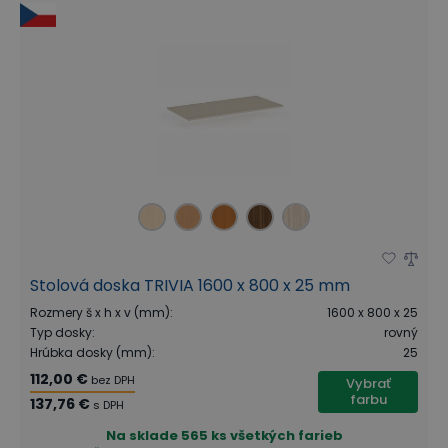
Stolová doska TRIVIA 1600 x 800 x 25 mm
Rozmery š x h x v (mm)
:
1600 x 800 x 25
Typ dosky
:
rovný
Hrúbka dosky (mm)
:
25
112,00 €
bez DPH
Vybrať
farbu
137,76 €
s DPH
Na sklade
565 ks všetkých farieb