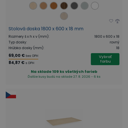
Stolová doska 1800 x 600 x 18 mm
Rozmery š x h x v (mm)
:
1800 x 600 x 18
Typ dosky
:
rovný
Hrúbka dosky (mm)
:
18
69,00 €
bez DPH
Vybrať
farbu
84,87 €
s DPH
Na sklade
109 ks všetkých farieb
Ďalšie kusy budú na sklade 27. 8. 2026 - 6 ks