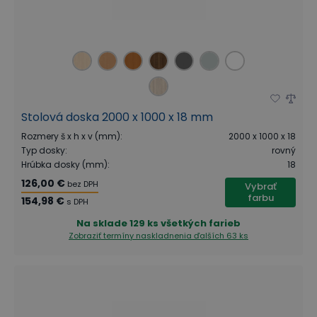
Stolová doska 2000 x 1000 x 18 mm
Rozmery š x h x v (mm)
:
2000 x 1000 x 18
Typ dosky
:
rovný
Hrúbka dosky (mm)
:
18
126,00 €
bez DPH
Vybrať
farbu
154,98 €
s DPH
Na sklade
129 ks všetkých farieb
Zobraziť termíny naskladnenia
ďalších 63 ks