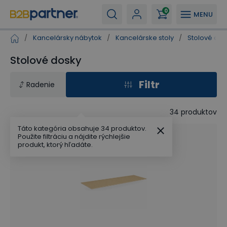
0
MENU
/
Kancelársky nábytok
/
Kancelárske stoly
/
Stolové do
Stolové dosky
Filtr
Radenie
34
produktov
Táto kategória obsahuje 34 produktov.
Použite filtráciu a nájdite rýchlejšie
produkt, ktorý hľadáte.