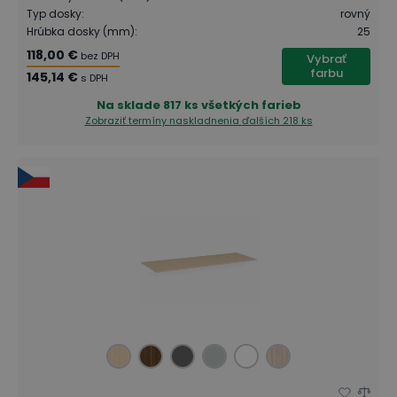
Typ dosky
:
rovný
Hrúbka dosky (mm)
:
25
118,00 €
bez DPH
Vybrať
farbu
145,14 €
s DPH
Na sklade
817 ks všetkých farieb
Zobraziť termíny naskladnenia
ďalších 218 ks