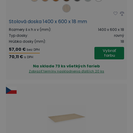
Stolová doska 1400 x 600 x 18 mm
Rozmery š x h x v (mm)
:
1400 x 600 x 18
Typ dosky
:
rovný
Hrúbka dosky (mm)
:
18
57,00 €
bez DPH
Vybrať
farbu
70,11 €
s DPH
Na sklade
73 ks všetkých farieb
Zobraziť termíny naskladnenia
ďalších 20 ks