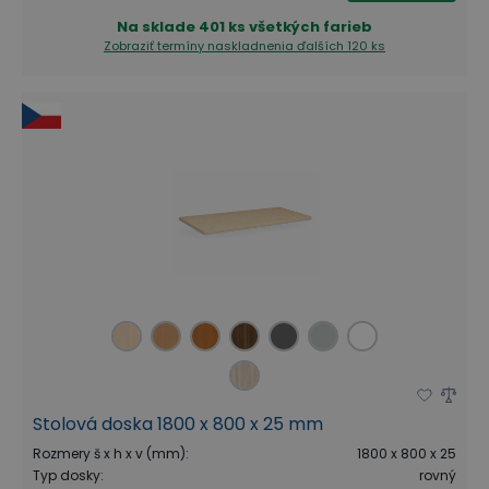
Na sklade
401 ks všetkých farieb
Zobraziť termíny naskladnenia
ďalších 120 ks
Stolová doska 1800 x 800 x 25 mm
Rozmery š x h x v (mm)
:
1800 x 800 x 25
Typ dosky
:
rovný