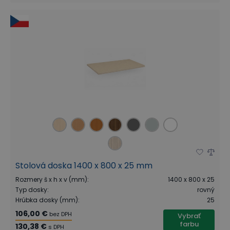
Stolová doska 1400 x 800 x 25 mm
Rozmery š x h x v (mm)
:
1400 x 800 x 25
Typ dosky
:
rovný
Hrúbka dosky (mm)
:
25
106,00 €
bez DPH
Vybrať
farbu
130,38 €
s DPH